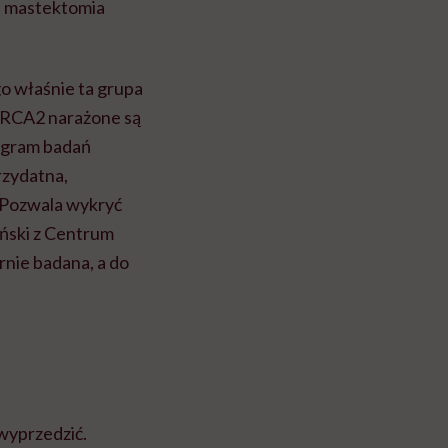
e mastektomia
go właśnie ta grupa
 BRCA2 narażone są
rogram badań
rzydatna,
 Pozwala wykryć
iński z Centrum
rnie badana, a do
 wyprzedzić.