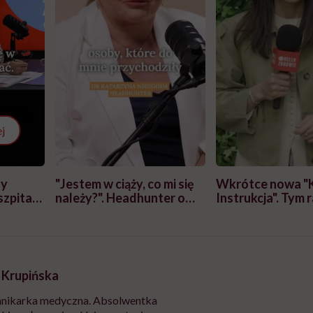
j
zy
"Jestem w ciąży, co mi się
Wkrótce nowa "
szpitalu
należy?". Headhunter o
Instrukcja". Tym 
szkadzać
zmianie pokoleniowej u
atakach paniki. Z
tylko
kobiet w ciąży na rynku
warsztat pacjen
braźni"
pracy
ekspercki
a Krupińska
nnikarka medyczna. Absolwentka