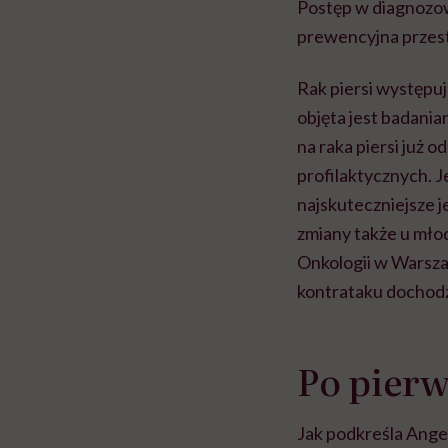
Postęp w diagnozo
prewencyjna przest
Rak piersi występuj
objęta jest badani
na raka piersi już 
profilaktycznych. 
najskuteczniejsze 
zmiany także u mło
Onkologii w Warszaw
kontrataku dochodzi
Po pierw
Jak podkreśla Angel