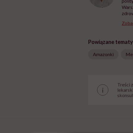
polit
Warsz
zdrow
Zobac
Powiązane tematy
Amazonki
Me
Treści 
i
lekarsk
skonsul