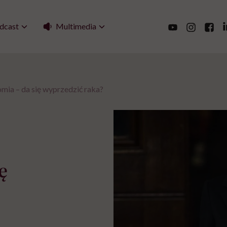
Multimedia
dcast
ia – da się wyprzedzić raka?
ę