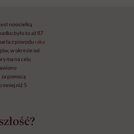
est nosicielką
padku było to aż 87
zmarła z powodu
raka
egów, w okresie od
ry ma na celu
tawiono
i za pomocą
 mniej niż 5
szłość?