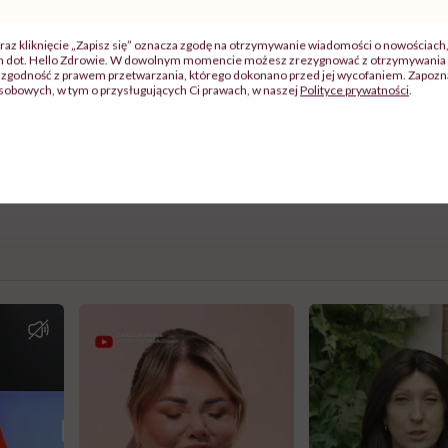
może przyczynić się do rozwoju raka. Długość szwu bywa 
et z nowotworem pozostawia około 20-centymetrową blizn
raz kliknięcie „Zapisz się” oznacza zgodę na otrzymywanie wiadomości o nowościach
ch dot. Hello Zdrowie. W dowolnym momencie możesz zrezygnować z otrzymywania 
iekomfortowo i mało atrakcyjnie. Bo przecież w naszej kultur
zgodność z prawem przetwarzania, którego dokonano przed jej wycofaniem. Zapoznaj
sobowych, w tym o przysługujących Ci prawach, w naszej
Polityce prywatności
.
. Jednak od tego „symbolu” ważniejsze jest przecież życie
Jolie – spokój dzieci, których wreszcie nie musi oszukiwać.
ze badać piersi i kiedy należy zgłosić sie do specjalisty.