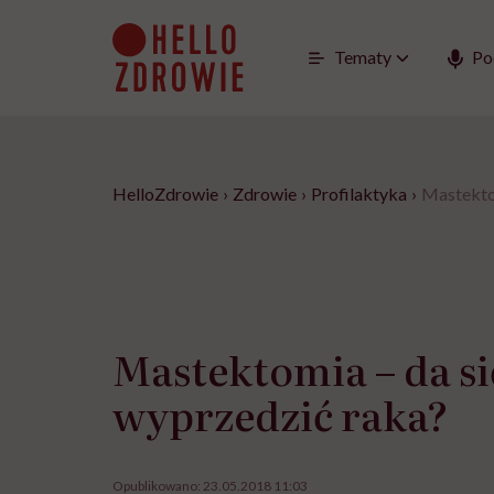
Go
to
content
Tematy
Po
HelloZdrowie
›
Zdrowie
›
Profilaktyka
›
Mastektom
Mastektomia – da si
wyprzedzić raka?
Opublikowano:
23.05.2018 11:03