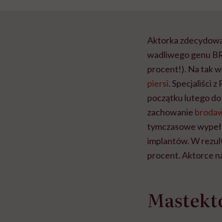
Aktorka zdecydował
wadliwego genu BRC
procent!). Na tak w
piersi
. Specjaliści 
początku lutego do
zachowanie
broda
tymczasowe wypełni
implantów. W rezult
procent. Aktorce na
Mastekt