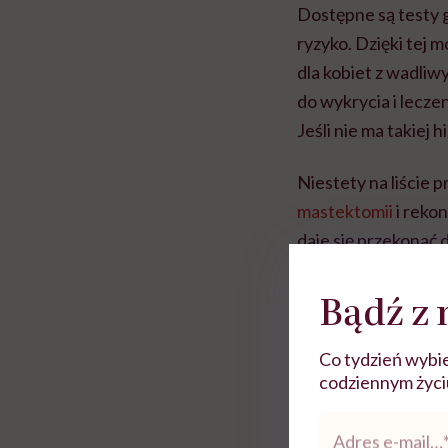
Dostępne są testy 
ryzyko. Dzięki tej 
dla kobiet z wadli
do wykrycia i leczen
Jeśli nie ma takiej h
Niestety na liście
mastektomii
i rekon
daje się przekonać 
kwestii jednoznaczn
Bądź z 
przepisów i w uzasa
Pacjentka może bez
przeprowadzić taką 
Co tydzień wybie
codziennym życiu.
kilkudziesięciu tysi
Adres
Wiele do życzenia 
e-