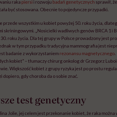
waniu raka
piersi
i rozwoju
badań genetycznych
sprawił, ż
ała być stosowana. Obecnie to pojedyncze przypadki.
e przede wszystkim u kobiet powyżej 50. roku życia, dlate
ami skriningowymi. „Nosicielki wadliwych genów BRCA 1 i
od 30. roku życia. Dla tej grupy w Polsce prowadzony jest p
Jednak w tym przypadku tradycyjna mammografia jest niep
jest badanie z wykorzystaniem
rezonansu magnetycznego
.
dych kobiet” – tłumaczy chirurg onkolog dr Grzegorz Lubo
ie. Większość kobiet z grupy ryzyka jest po prostu regula
 dopiero, gdy choroba da o sobie znać.
sze test genetyczny
ina Jolie, jej celem jest przekonanie kobiet, że raka można