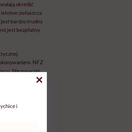
alają określić
o istotne zwłaszcza
jest bardzo trudny
est jest bezpłatny.
ktycznej
j wykonywaniem. NFZ
iersi
. Nie ma w tej
jednak brak
stości nie ma.
mimo wszystko
kunastu do
ychice i
tkowa zwykle jest