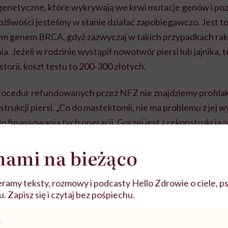
genetyczne, które wykrywają we krwi mutacje genów i pozw
możliwości jesteśmy w stanie działać zapobiegawczo. Jest t
wym genem BRCA, gdyż zazwyczaj w takich przypadkach rak 
ia. Jeżeli w rodzinie wystąpił nowotwór piersi lub jajnika, t
istorii, koszt testu to 200-300 złotych.
 procedur refundowanych przez NFZ nie znajdziemy profila
strukcji piersi. „Co do mastektomii, nie ma problemu z je
do finansowania tych operacji. Gorzej jest z rekonstrukcją
p
ych standardów” – mówi dr Luboiński. Specjaliści omijają 
nami na bieżąco
dnieniu często wpisują istnienie guzka, którego w rzeczywi
płatnie poddać się zabiegowi. Część kobiet decyduje się 
operację w prywatnej klinice. Za to trzeba zapłacić od kil
ramy teksty, rozmowy i podcasty Hello Zdrowie o ciele, ps
 Zapisz się i czytaj bez pośpiechu.
ęcy złotych.
pozostawia estetyka wykonywanych operacji. Brodawka su