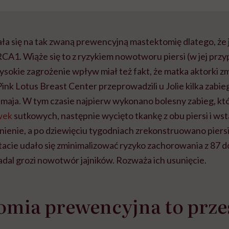
a się na tak zwaną prewencyjną mastektomię dlatego, że j
A1. Wiąże się to z ryzykiem nowotworu piersi (w jej przy
ysokie zagrożenie wpływ miał też fakt, że matka aktorki 
z Pink Lotus Breast Center przeprowadzili u Jolie kilka zabi
 maja. W tym czasie najpierw wykonano bolesny zabieg, któ
wek
sutkowych, następnie wycięto tkankę z obu piersi i ws
enie, a po dziewięciu tygodniach zrekonstruowano piers
acie udało się zminimalizować ryzyko zachorowania z 87 do
dal grozi nowotwór jajników. Rozważa ich usunięcie.
omia prewencyjna to prze