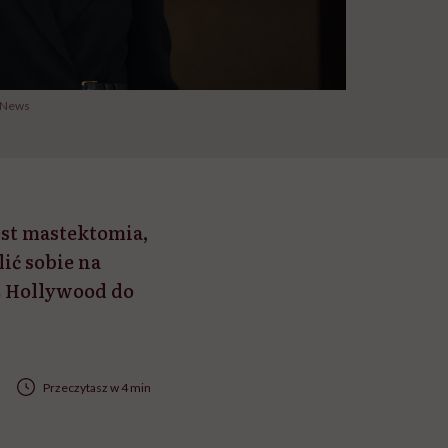
t News
est mastektomia,
ić sobie na
 z Hollywood do
Przeczytasz w 4 min