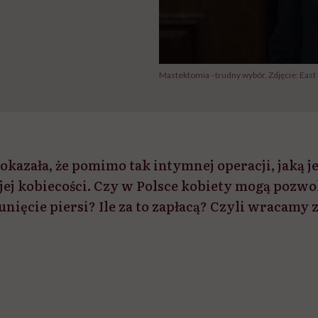
Mastektomia - trudny wybór, Zdjęcie: Eas
okazała, że pomimo tak intymnej operacji, jaką j
ojej kobiecości. Czy w Polsce kobiety mogą pozwol
nięcie piersi? Ile za to zapłacą? Czyli wracamy