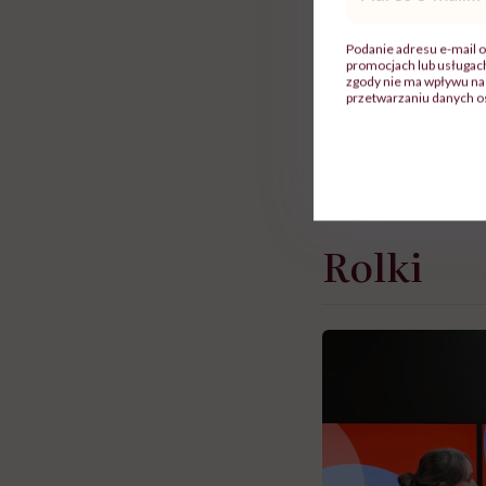
mail
*
usuwana, ponieważ 
Mastektomia u kobi
Podanie adresu e-mail o
promocjach lub usługa
kobiety czują się n
zgody nie ma wpływu na 
przetwarzaniu danych o
symbolem kobiecości
uzasadnia Angelina 
Dowiedz się jak dobr
Rolki