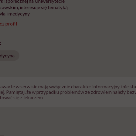
yki społecznej na Uniwersytecie
awskim, interesuje się tematyką
ia i medycyny
z profil
:
dycyna
zawarte w serwisie mają wyłącznie charakter informacyjny i nie s
iej. Pamiętaj, że w przypadku problemów ze zdrowiem należy bez
tować się z lekarzem.