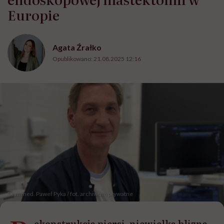
Europie
Agata Źrałko
Opublikowano:
21.08.2025 12:16
Dr n. med. Paweł Pyka / fot. archiwum prywatne
ekonstrukcja piersi, niewielka blizna