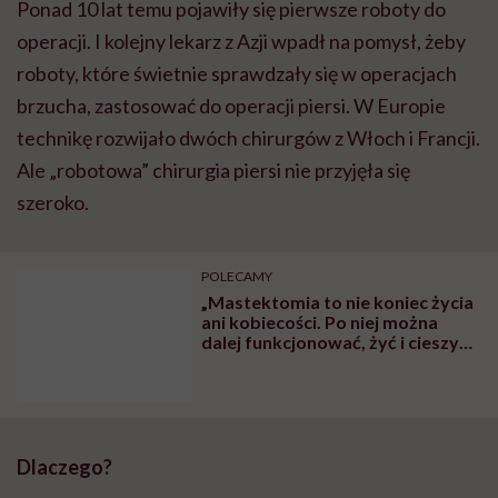
Ponad 10 lat temu pojawiły się pierwsze roboty do
operacji. I kolejny lekarz z Azji wpadł na pomysł, żeby
roboty, które świetnie sprawdzały się w operacjach
brzucha, zastosować do operacji piersi. W Europie
technikę rozwijało dwóch chirurgów z Włoch i Francji.
Ale „robotowa” chirurgia piersi nie przyjęła się
szeroko.
POLECAMY
„Mastektomia to nie koniec życia
ani kobiecości. Po niej można
dalej funkcjonować, żyć i cieszyć
się tym życiem” – mówią autorki
niezwykłych zdjęć kobiet po raku
piersi i akcji „Pomacaj się”
Dlaczego?