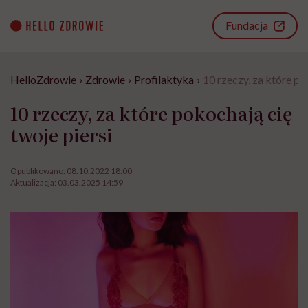
Go
to
Fundacja
content
HelloZdrowie
›
Zdrowie
›
Profilaktyka
›
10 rzeczy, za które po
10 rzeczy, za które pokochają cię
twoje piersi
Opublikowano:
08.10.2022 18:00
Aktualizacja:
03.03.2025 14:59