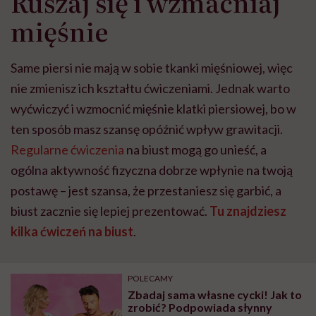
Ruszaj się i wzmacniaj
mięśnie
Same piersi nie mają w sobie tkanki mięśniowej, więc
nie zmienisz ich kształtu ćwiczeniami. Jednak warto
wyćwiczyć i wzmocnić mięśnie klatki piersiowej, bo w
ten sposób masz szansę opóźnić wpływ grawitacji.
Regularne ćwiczenia
na biust mogą go unieść, a
ogólna aktywność fizyczna dobrze wpłynie na twoją
postawę – jest szansa, że przestaniesz się garbić, a
biust zacznie się lepiej prezentować.
Tu znajdziesz
kilka ćwiczeń na biust
.
POLECAMY
Zbadaj sama własne cycki! Jak to
zrobić? Podpowiada słynny