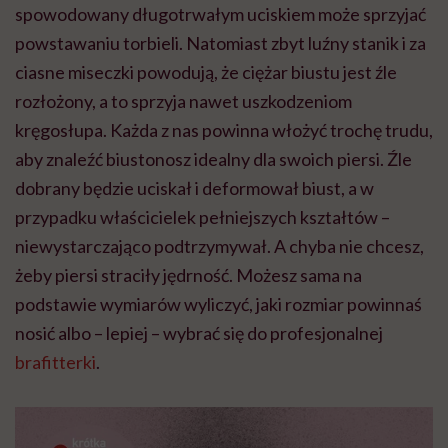
spowodowany długotrwałym uciskiem może sprzyjać
powstawaniu torbieli. Natomiast zbyt luźny stanik i za
ciasne miseczki powodują, że ciężar biustu jest źle
rozłożony, a to sprzyja nawet uszkodzeniom
kręgosłupa. Każda z nas powinna włożyć trochę trudu,
aby znaleźć biustonosz idealny dla swoich piersi. Źle
dobrany będzie uciskał i deformował biust, a w
przypadku właścicielek pełniejszych kształtów –
niewystarczająco podtrzymywał. A chyba nie chcesz,
żeby piersi straciły jędrność. Możesz sama na
podstawie wymiarów wyliczyć, jaki rozmiar powinnaś
nosić albo – lepiej – wybrać się do profesjonalnej
brafitterki
.