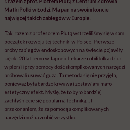
r. razem z prof. Piotrem Plutą z Centrum Zdrowia
Matki Polki w Łodzi. Ma pan na swoim koncie
najwięcej takich zabiegów w Europie.
Tak, razem z profesorem Plutą wstrzeliliśmy się w sam
początek rozwoju tej techniki w Polsce. Pierwsze
próby zabiegów endoskopowych na świecie pojawiły
się ok. 20 lat temu w Japonii. Lekarze robili kilka dziur
w piersi i przy pomocy dość skomplikowanych narzędzi
próbowali usuwać guza. Ta metoda się nie przyjęła,
ponieważ była bardzo krwawa i zostawiała mało
estetyczny efekt. Myślę, że to było bardziej
zachłyśnięcie się popularną techniką… I
przekonaniem, że za pomocą skomplikowanych
narzędzi można zrobić wszystko.