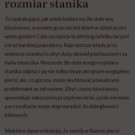
rozmiar stanika
To zaskakujące, jak wiele kobiet ma źle dobrany
biustonosz, a nosimy go przecież dzień w dzień przez
wiele godzin! Całe szczęście brafitting od kilku lat jest
coraz bardziej popularny. Najczęstsze błędy przy
wyborze stanika to zbyt duży obwód pod biustem i za
mała miseczka. Noszenie źle dobranego rozmiaru
stanika odpłaci się nie tylko nieatrakcyjnym wyglądem
piersi, ale, co gorsza, może skutkować poważnymi
problemami ze zdrowiem. Zbyt ciasny biustonosz
spowoduje zaburzenia przepływu krwi, ucisk nerwów,
a w rezultacie może doprowadzić do dolegliwości
bólowych.
Niektóre dane wskazują, że zastój w tkance piersi