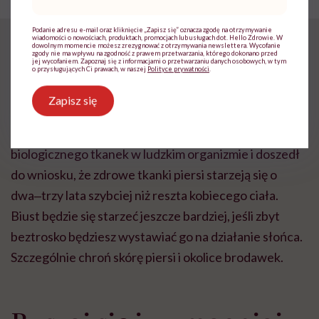
mail
*
– mówi dr Katarzyna Pogoda,
onkolog kliniczny
Podanie adresu e-mail oraz kliknięcie „Zapisz się” oznacza zgodę na otrzymywanie
wiadomości o nowościach, produktach, promocjach lub usługach dot. Hello Zdrowie. W
Chroń przed słońcem
dowolnym momencie możesz zrezygnować z otrzymywania newslettera. Wycofanie
zgody nie ma wpływu na zgodność z prawem przetwarzania, którego dokonano przed
jej wycofaniem. Zapoznaj się z informacjami o przetwarzaniu danych osobowych, w tym
o przysługujących Ci prawach, w naszej
Polityce prywatności
.
Nie mamy dobrych wieści dla fanów opalania topless.
Zapisz się
Steve Horvath, genetyk z Uniwersytetu
Kalifornijskiego, przeprowadził badania wieku
biologicznego tkanek w ludzkim organizmie i doszedł
do wniosku, że zdrowe tkanki piersi starzeją się o
dwa‒trzy lata szybciej niż reszta kobiecego ciała.
Biust będzie się starzeć jeszcze bardziej, jeśli zbyt
beztrosko będziesz wystawiać go na działanie słońca.
Szczególnie chroń skórę piersi i okolice brodawek.