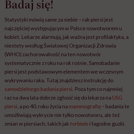
Badaj się!
Statystyki mówią same za siebie – rak piersi jest
najczęściej występującym w Polsce nowotworem u
kobiet. Lekarze alarmują, jak ważna jest profilaktyka, a
niestety według Światowej Organizacji Zdrowia
(WHO) zachorowalność na ten nowotwór
systematycznie z roku na rok rośnie. Samobadanie
piersi jest podstawowym elementem we wczesnym
wykrywaniu raka. Tutaj znajdziesz instrukcję do
samodzielnego badania piersi.
Poza tym co najmniej
raz na dwa lata dobrze zgłosić się do lekarza na
USG
piersi
, a po 40. roku życia na
mammografię
– badania te
umożliwiają wykrycie nie tylko nowotworu, ale też
zmian w piersiach, takich jak
torbiele
i łagodne guzki.