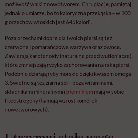
możliwość walki z nowotworem. Chrupiąc je, pamiętaj
jednak o umiarze, bo to kaloryczna przekąska – w 100
g orzechów włoskich jest 645 kalorii.
Poza orzechami dobre dla twoich piersi są też
czerwone i pomarańczowe warzywa oraz owoce.
Zawierają karotenoidy (naturalne przeciwutleniacze),
które zmniejszają ryzyko zachorowania na raka piersi.
Podobnie działają ryby morskie dzięki kwasom omega-
3. Świetne są też ziarna soi – poza witaminami,
składnikami mineralnymi i
błonnikiem
mają w sobie
fitoestrogeny (hamują wzrost komórek
nowotworowych).
Utrzymuj stałą wagę