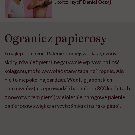
„kołcz rzyci” Daniel Qczaj
Ogranicz papierosy
A najlepiej je rzuć. Palenie zmniejsza elastyczność
skóry, również piersi, negatywnie wpływa na ilość
kolagenu, może wywołać stany zapalne i ropnie. Ale
nie to niepokoi najbardziej. Według japońskich
naukowców (przeprowadzili badanie na 800 kobietach
z nowotworem piersi) wieloletnie nałogowe palenie
papierosów zwiększa ryzyko śmierci na raka piersi.