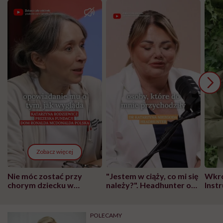
Zobacz więcej
Nie móc zostać przy
"Jestem w ciąży, co mi się
Wkró
chorym dziecku w
należy?". Headhunter o
Inst
szpitalu to tortura.
zmianie pokoleniowej u
atak
"Przeszkadzać w tym
kobiet w ciąży na rynku
wars
może chyba tylko
pracy
eksp
POLECAMY
głupota i brak