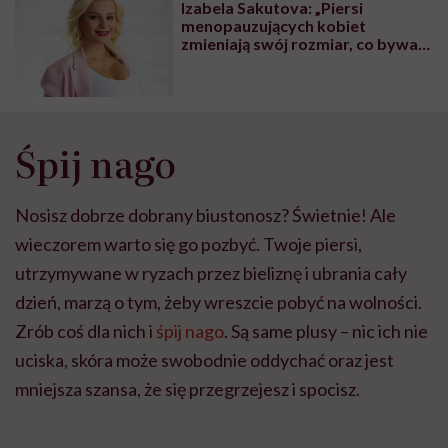
Izabela Sakutova: „Piersi
wyobraźni"
menopauzujących kobiet
zmieniają swój rozmiar, co bywa
dla wielu pań zaskoczeniem”
Śpij nago
Nosisz dobrze dobrany biustonosz? Świetnie! Ale
wieczorem warto się go pozbyć. Twoje piersi,
utrzymywane w ryzach przez bieliznę i ubrania cały
dzień, marzą o tym, żeby wreszcie pobyć na wolności.
Zrób coś dla nich i
śpij nago
. Są same plusy – nic ich nie
uciska, skóra może swobodnie oddychać oraz jest
mniejsza szansa, że się przegrzejesz i spocisz.