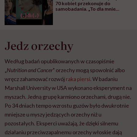
70 kobiet przekonuje do
samobadania. „To dla mnie
osobisty temat, moja mama
zmarła na raka piersi”
Jedz orzechy
Według badań opublikowanych w czasopiśmie
„
Nutrition and Cancer
” orzechy mogą spowolnić albo
wręcz zahamować rozwój
raka piersi
. W badaniu
Marshall University w USA wykonano eksperyment na
myszach. Jedną grupę karmiono orzechami, drugą nie.
Po 34 dniach tempo wzrostu guzów było dwukrotnie
mniejsze u myszy jedzących orzechy niż u
pozostałych. Eksperci uważają, że dzięki silnemu
działaniu przeciwzapalnemu orzechy włoskie dają