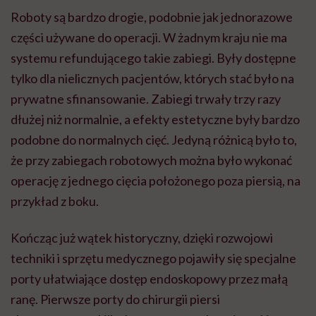
Roboty są bardzo drogie, podobnie jak jednorazowe
części używane do operacji. W żadnym kraju nie ma
systemu refundującego takie zabiegi. Były dostępne
tylko dla nielicznych pacjentów, których stać było na
prywatne sfinansowanie. Zabiegi trwały trzy razy
dłużej niż normalnie, a efekty estetyczne były bardzo
podobne do normalnych cięć. Jedyną różnicą było to,
że przy zabiegach robotowych można było wykonać
operację z jednego cięcia położonego poza piersią, na
przykład z boku.
Kończąc już wątek historyczny, dzięki rozwojowi
techniki i sprzętu medycznego pojawiły się specjalne
porty ułatwiające dostęp endoskopowy przez małą
ranę. Pierwsze porty do chirurgii piersi