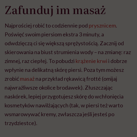
Zafunduj im masaż
Najprościej robić to codziennie pod
prysznicem
.
Poświęć swoim piersiom ekstra 3 minuty, a
odwdzięczą ci się większą sprężystością. Zacznij od
skierowania na biust strumienia wody – na zmianę: raz
zimnej, raz ciepłej. To pobudzi
krążenie krwi
i dobrze
wpłynie na delikatną skórę piersi. Poza tym możesz
zrobić
masaż
na przykład rękawicą frotté (omijaj
najwrażliwsze okolice brodawek). Złuszczając
naskórek, lepiej przygotujesz skórę do wchłonięcia
kosmetyków nawilżających (tak, w piersi też warto
wsmarowywać kremy, zwłaszcza jeśli jesteś po
trzydziestce).