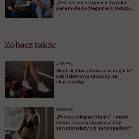
„Jeśli nie ma przymusu, to taka
para może być legalnie w związku.
I mówiąc brutalnie: nic nikomu do
tego”
Zobacz także
ZDROWIE
Skąd się biorą skurcze w nogach?
Leki i domowe sposoby na
skurcze nóg
ZDROWIE
„Proszę ściągnąć stanik” – mówi
lekarz podczas badania. Czy
zawsze należy się na to zgadzać?