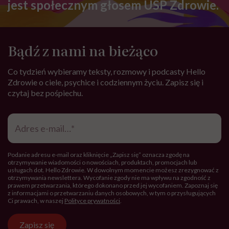
jest społecznym głosem USP Zdrowie.
Bądź z nami na bieżąco
Co tydzień wybieramy teksty, rozmowy i podcasty Hello
Zdrowie o ciele, psychice i codziennym życiu. Zapisz się i
czytaj bez pośpiechu.
Adres
e-
mail
*
Podanie adresu e-mail oraz kliknięcie „Zapisz się” oznacza zgodę na
otrzymywanie wiadomości o nowościach, produktach, promocjach lub
usługach dot. Hello Zdrowie. W dowolnym momencie możesz zrezygnować z
otrzymywania newslettera. Wycofanie zgody nie ma wpływu na zgodność z
prawem przetwarzania, którego dokonano przed jej wycofaniem. Zapoznaj się
z informacjami o przetwarzaniu danych osobowych, w tym o przysługujących
Ci prawach, w naszej
Polityce prywatności
.
Zapisz się