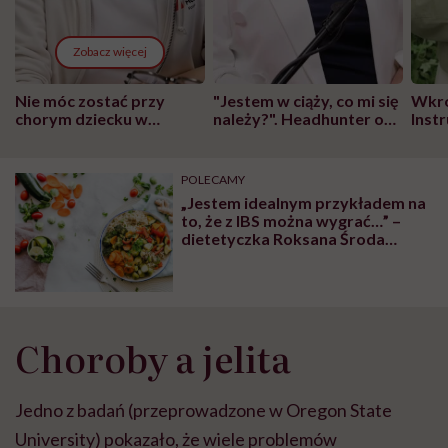
Zobacz więcej
Nie móc zostać przy
"Jestem w ciąży, co mi się
Wkró
chorym dziecku w
należy?". Headhunter o
Inst
szpitalu to tortura.
zmianie pokoleniowej u
atak
"Przeszkadzać w tym
kobiet w ciąży na rynku
wars
może chyba tylko
pracy
eksp
POLECAMY
głupota i brak
„Jestem idealnym przykładem na
wyobraźni"
to, że z IBS można wygrać…” –
dietetyczka Roksana Środa
wyjaśnia, czym jest IBS (zespół
jelita nadwrażliwego) i jak z nim
walczyć
Choroby a jelita
Jedno z badań (przeprowadzone w Oregon State
University) pokazało, że wiele problemów