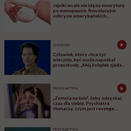
Jajniki wcale nie idą na emeryturę
po menopauzie. Rewolucyjne
odkrycie amerykańskich
naukowców
CHOROBY
Człowiek, który chce żyć
wiecznie, być może napotkał
przeszkodę. „Mój żołądek zjada
sam siebie”
PROFILAKTYKA
„Zemsta na śnie”, żeby odzyskać
czas dla siebie. Psychiatra
tłumaczy, czym jest revenge
bedtime procrastination
PROFILAKTYKA