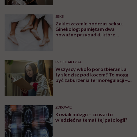
SEKS
Zakleszczenie podczas seksu.
Ginekolog: pamiętam dwa
poważne przypadki, które
wymagały interwencji szpitalnej
PROFILAKTYKA
Wszyscy wkoło porozbierani, a
ty siedzisz pod kocem? To mogą
być zaburzenia termoregulacji –
wynikające z choroby lub złych
nawyków
ZDROWIE
Krwiak mózgu – co warto
wiedzieć na temat tej patologii?