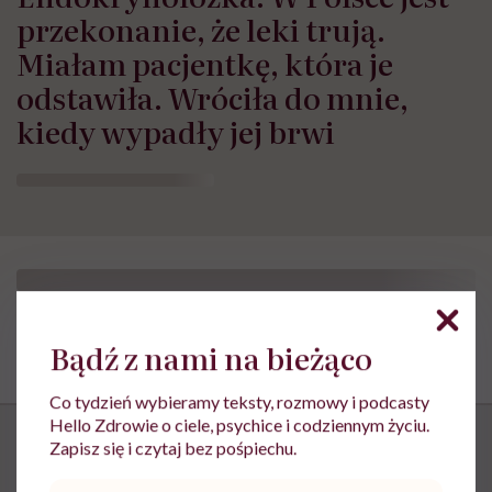
przekonanie, że leki trują.
Miałam pacjentkę, która je
odstawiła. Wróciła do mnie,
kiedy wypadły jej brwi
Bądź z nami na bieżąco
Co tydzień wybieramy teksty, rozmowy i podcasty
Hello Zdrowie o ciele, psychice i codziennym życiu.
Zapisz się i czytaj bez pośpiechu.
Adres