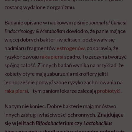
zostaną wydalone z organizmu.
Badanie opisane w naukowym piśmie
Journal of Clinical
Endocrinology & Metabolism
dowiodło, że panie mające
więcej dobrych bakterii w jelitach, pozbywały się
nadmiaru fragmentów
estrogenów
, co sprawia, że
ryzyko rozwoju
raka piersi
spadło. To zaczyna tworzyć
spójną całość. Z innych badań wynika na przykład, że
kobiety otyłe mają zaburzenia mikroflory jelit i
jednocześnie podwyższone ryzyko zachorowania na
raka piersi
. I tym paniom lekarze zalecają
probiotyki
.
Na tym nie koniec. Dobre bakterie mają mnóstwo
innych zasług i właściwości ochronnych.
Znajdujące
się w jelitach
Bifodobacterium
czy
Lactobacillus
hamują rozwój szkodliwych patogenów, pobudzają