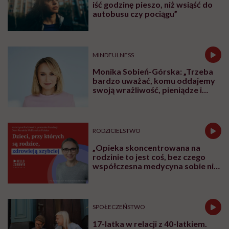
iść godzinę pieszo, niż wsiąść do
autobusu czy pociągu”
MINDFULNESS
Monika Sobień-Górska: „Trzeba
bardzo uważać, komu oddajemy
swoją wrażliwość, pieniądze i
zaufanie”
RODZICIELSTWO
„Opieka skoncentrowana na
rodzinie to jest coś, bez czego
współczesna medycyna sobie nie
poradzi”
SPOŁECZEŃSTWO
17-latka w relacji z 40-latkiem.