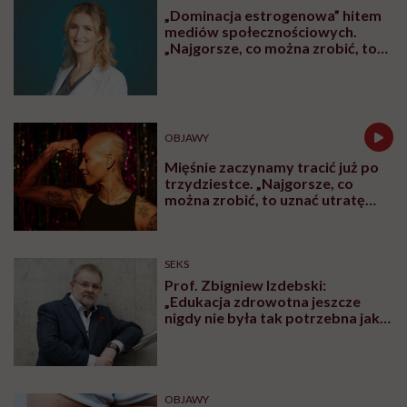
„Dominacja estrogenowa” hitem
mediów społecznościowych.
„Najgorsze, co można zrobić, to
leczyć modne hasło”
OBJAWY
Mięśnie zaczynamy tracić już po
trzydziestce. „Najgorsze, co
można zrobić, to uznać utratę
sprawności za nieunikniony
element starzenia”
SEKS
Prof. Zbigniew Izdebski:
„Edukacja zdrowotna jeszcze
nigdy nie była tak potrzebna jak
teraz, kiedy jest taki chaos
informacyjny”
OBJAWY