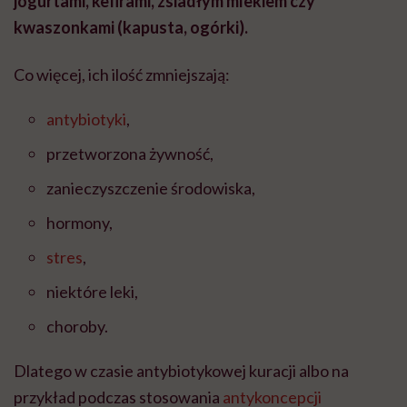
jogurtami, kefirami, zsiadłym mlekiem czy
kwaszonkami (kapusta, ogórki).
Co więcej, ich ilość zmniejszają:
antybiotyki
,
przetworzona żywność,
zanieczyszczenie środowiska,
hormony,
stres
,
niektóre leki,
choroby.
Dlatego w czasie antybiotykowej kuracji albo na
przykład podczas stosowania
antykoncepcji