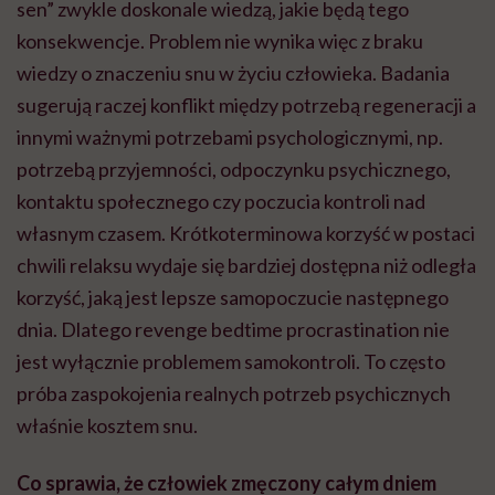
jest wyłącznie problemem samokontroli. To często
próba zaspokojenia realnych potrzeb psychicznych
właśnie kosztem snu.
Co sprawia, że człowiek zmęczony całym dniem
nagle odnajduje w sobie energię na wieczorne czy
wręcz nocne przeglądanie internetu, oglądanie
seriali lub coś jeszcze innego? Właśnie te
wspomniane przez panią potrzeby?
To nie tyle kwestia pojawienia się nowej energii, ile
działania mechanizmów odpowiedzialnych za
poszukiwanie przyjemności i redukcję napięcia. Po
dniu pełnym obowiązków najczęściej szukamy po
prostu ulgi po wysiłku, stresie i ciągłym byciu „w