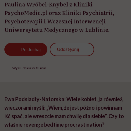
Ewa Podsiadły-Natorska: Wiele kobiet, ja również,
wieczorami myśli: „Wiem, że jest późno i powinnam
iść spać, ale wreszcie mam chwilę dla siebie”. Czy to
właśnie revenge bedtime procrastination?
Dr Paulina Wróbel-Knybel:
Tak, to właściwie
podręcznikowy przykład revenge bedtime
procrastination. Chodzi o sytuację, w której
świadomie odkładamy moment pójścia spać, mimo że
jesteśmy zmęczeni i wiemy, że następnego dnia
będziemy odczuwać tego konsekwencje. Oczywiście
nie chodzi w tym przypadku o bezsenność ani o brak
potrzeby snu. Taka osoba ma świadomość, że nadeszła
pora snu, może nawet być śpiąca, lecz jednocześnie
czuje, że wieczór jest jedynym momentem dnia, który