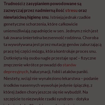
Trudności z zasypianiem powodowane są
zazwyczaj przez nadmierną ilość
stresu
oraz
niewłaściwą higienę snu.
Istnieją jednak rzadkie
genetyczne schorzenia, które całkowicie
uniemożliwiają zapadnięcie w sen. Jednym z nich jest
tak zwana śmiertelna bezsenność rodzinna. Choroba
ta wywoływana jest przez mutację genów zaburzającą
pracę tej części mózgu, która kontroluje proces snu.
Dotknięta nią osoba nagle przestaje spać – fizyczne
zmęczenie wkrótce prowadzi do
stanów
depresyjnych
, halucynacji, fobii i ataków paniki.
Niestety, wciąż nie wynaleziono lekarstwa – podanie
środków nasennych wywołuje jedynie śpiączkę, z
której żaden chory jeszcze się nie wybudził. Na
szczęście to niezwykle rzadki syndrom – dotyka