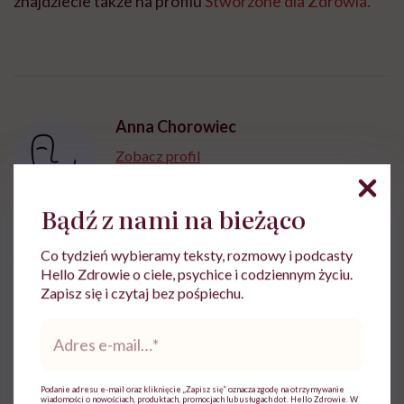
znajdziecie także na profilu
Stworzone dla Zdrowia.
Anna Chorowiec
Zobacz profil
Bądź z nami na bieżąco
Co tydzień wybieramy teksty, rozmowy i podcasty
Udostępnij
Hello Zdrowie o ciele, psychice i codziennym życiu.
Zapisz się i czytaj bez pośpiechu.
Adres
Powiązane tematy:
e-
mail
*
Bezsenność
Sen
Podanie adresu e-mail oraz kliknięcie „Zapisz się” oznacza zgodę na otrzymywanie
wiadomości o nowościach, produktach, promocjach lub usługach dot. Hello Zdrowie. W