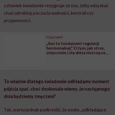
To właśnie dlatego świadomie odkładamy moment
pójścia spać, choć doskonale wiemy, że następnego
dnia będziemy zmęczeni?
Tak, warto jednak podkreślić, że osoby „odkładające
sen” zwykle doskonale wiedzą, jakie będą tego
konsekwencje. Problem nie wynika więc z braku
wiedzy o znaczeniu snu w życiu człowieka. Badania
sugerują raczej konflikt między potrzebą regeneracji a
innymi ważnymi potrzebami psychologicznymi, np.
potrzebą przyjemności, odpoczynku psychicznego,
kontaktu społecznego czy poczucia kontroli nad
własnym czasem. Krótkoterminowa korzyść w postaci
chwili relaksu wydaje się bardziej dostępna niż odległa
korzyść, jaką jest lepsze samopoczucie następnego
dnia. Dlatego revenge bedtime procrastination nie