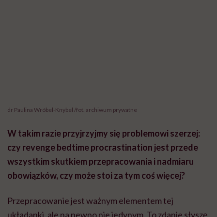
czy revenge bedtime procrastination jest przede
wszystkim skutkiem przepracowania i nadmiaru
obowiązków, czy może stoi za tym coś więcej?
Przepracowanie jest ważnym elementem tej
układanki, ale na pewno nie jedynym. To zdanie słyszę
w gabinecie wyjątkowo często: „Wieczór to jedyny
moment, kiedy nikt niczego ode mnie nie chce”. Myślę,
że bardzo dobrze ukazuje ono istotę problemu. U
części osób wieczorne odkładanie snu jest próbą
odzyskania kontroli nad własnym czasem, u innych
pełni funkcję regulatora emocji po trudnym dniu, a
jeszcze u innych może być związane z przewlekłym
stresem, samotnością albo potrzebą kontaktu z innymi
ludźmi.