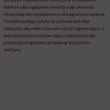
dr Paulina Wróbel-Knybel /fot. archiwum prywatne
W takim razie przyjrzyjmy się problemowi szerzej: