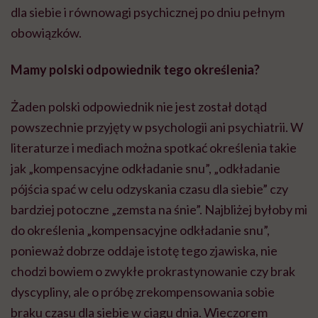
do określenia „kompensacyjne odkładanie snu”,
ponieważ dobrze oddaje istotę tego zjawiska, nie
chodzi bowiem o zwykłe prokrastynowanie czy brak
dyscypliny, ale o próbę zrekompensowania sobie
braku czasu dla siebie w ciągu dnia. Wieczorem
człowiek świadomie rezygnuje ze snu, żeby odzyskać
choć odrobinę poczucia wolności, kontroli czy
przyjemności.
POLECAMY
„Sen to fundament regulacji
hormonalnej.” O tym, jak stres,
zmęczenie i zła dieta niszczą nam
organizm, opowiada dr n. med.
Katarzyna Romanek-Piva