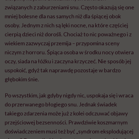
związanych z zaburzeniami snu. Często okazują się one
mniej bolesne dla nas samych niż dla śpiącej obok
osoby. Jednym z nich są lęki nocne, na które częściej
cierpią dzieci niż dorośli. Chociaż to nic poważnego i z
wiekiem zazwyczaj przemija – przypomina sceny
niczym z horroru. Śpiąca osoba w środku nocy otwiera
oczy, siada na łóżku i zaczyna krzyczeć. Nie sposób jej
uspokoić, gdyż tak naprawdę pozostaje w bardzo
głębokim śnie.
Po wszystkim, jak gdyby nigdy nic, uspokaja się i wraca
do przerwanego błogiego snu. Jednak świadek
takiego zdarzenia może już z kolei odczuwać objawy
przejściowej bezsenności. Prawdziwie koszmarnym
doświadczeniem musi też być „syndrom eksplodującej