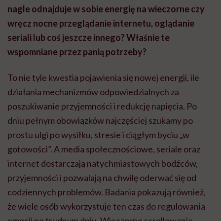
gotowości”. A media społecznościowe, seriale oraz
internet dostarczają natychmiastowych bodźców,
przyjemności i pozwalają na chwilę oderwać się od
codziennych problemów. Badania pokazują również,
że wiele osób wykorzystuje ten czas do regulowania
emocji po trudnym dniu. Wieczorne scrollowanie
telefonu albo oglądanie telewizji staje się wtedy
formą nagrody i sposobem na odreagowanie napięcia.
Paradoks polega na tym, że człowiek jest zbyt
zmęczony, aby robić wówczas rzeczy regenerujące, a
jednocześnie jest wystarczająco pobudzony, aby
jeszcze przez godzinę czy dwie np. korzystać z
telefonu.