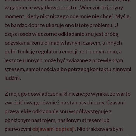
Z mojego doświadczenia klinicznego wynika, że warto
zwrócić uwagę również na stan psychiczny. Czasami
przewlekłe odkładanie snu współwystępuje z
obniżonym nastrojem, nasilonym stresem lub
pierwszymi
objawami depresji
. Nie traktowałabym
tego jako objawu depresji samego w sobie, lecz raczej
jako sygnał, że warto przyjrzeć się temu, jak dana
osoba funkcjonuje psychicznie. Jednocześnie
pamiętajmy, że nie każde odkładanie snu to revenge
bedtime procrastination – spotykam także pacjentów,
którzy unikają snu z powodu koszmarów sennych,
paraliżu przysennego, nocnych napadów paniki. W
takich sytuacjach mechanizm działania jest zupełnie
inny.
Kto jest najbardziej narażony na „kompensacyjne