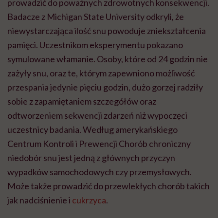
prowadzić do poważnych zdrowotnych konsekwencji.
Badacze z Michigan State University odkryli, że
niewystarczająca ilość snu powoduje zniekształcenia
pamięci. Uczestnikom eksperymentu pokazano
symulowane włamanie. Osoby, które od 24 godzin nie
zażyły snu, oraz te, którym zapewniono możliwość
przespania jedynie pięciu godzin, dużo gorzej radziły
sobie z zapamiętaniem szczegółów oraz
odtworzeniem sekwencji zdarzeń niż wypoczęci
uczestnicy badania. Według amerykańskiego
Centrum Kontroli i Prewencji Chorób chroniczny
niedobór snu jest jedną z głównych przyczyn
wypadków samochodowych czy przemysłowych.
Może także prowadzić do przewlekłych chorób takich
jak nadciśnienie i
cukrzyca
.