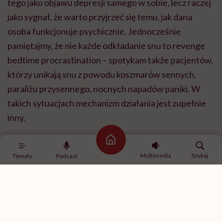
odkładanie snu”?
Nie ma jednego profilu osoby doświadczającej
revenge bedtime procrastination i to jest chyba
najciekawsze. Oczywiście często widzę to u osób
przeciążonych obowiązkami – młodych, ciężko
pracujących ludzi, rodziców małych dzieci, kobiet
łączących jednocześnie wiele ról. Ale z drugiej strony
podobne zachowania obserwujemy również u
studentów i nastolatków, którzy nie mają jeszcze
Strona główna
takiej liczby obowiązków jak dorośli. Pokazuje to, że
Multimedia
Szukaj
Tematy
Podcast
nie możemy tłumaczyć tego zjawiska wyłącznie
przepracowaniem. U młodzieży istotniejszą rolę
często odgrywa FOMO, czyli lęk przed tym, że coś ich
ominie, potrzeba pozostawania w kontakcie z