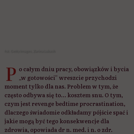
często odbywa się to… kosztem snu. O tym,
czym jest revenge bedtime procrastination,
dlaczego świadomie odkładamy pójście spać i
jakie mogą być tego konsekwencje dla
zdrowia, opowiada dr n. med. i n. o zdr.
Paulina Wróbel-Knybel z Kliniki
PsychoMedic.pl oraz Kliniki Psychiatrii,
Psychoterapii i Wczesnej Interwencji
Uniwersytetu Medycznego w Lublinie.
Udostępnij
Posłuchaj
Wysłuchasz w 13 min