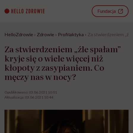
Go
to
Fundacja
content
HelloZdrowie
›
Zdrowie
›
Profilaktyka
›
Za stwierdzeniem „źle 
Za stwierdzeniem „źle spałam”
kryje się o wiele więcej niż
kłopoty z zasypianiem. Co
męczy nas w nocy?
Opublikowano:
03.06.2021 10:01
Aktualizacja:
03.06.2021 10:44