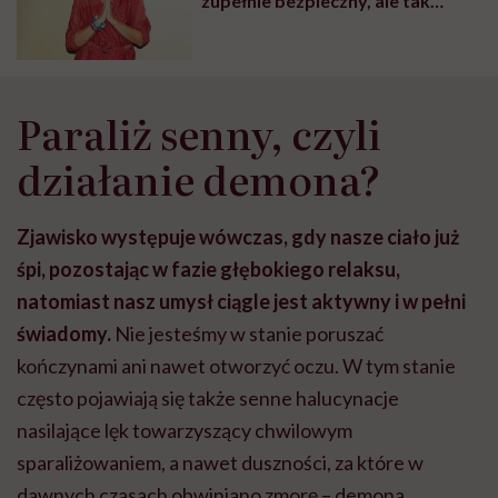
zupełnie bezpieczny, ale tak
niestety nie jest” – mówi Paulina
Młynarska, autorka książki
„Jesteś spokojem”
Paraliż senny, czyli
działanie demona?
Zjawisko występuje wówczas, gdy nasze ciało już
śpi, pozostając w fazie głębokiego relaksu,
natomiast nasz umysł ciągle jest aktywny i w pełni
świadomy.
Nie jesteśmy w stanie poruszać
kończynami ani nawet otworzyć oczu. W tym stanie
często pojawiają się także senne halucynacje
nasilające lęk towarzyszący chwilowym
sparaliżowaniem, a nawet duszności, za które w
dawnych czasach obwiniano zmorę – demona