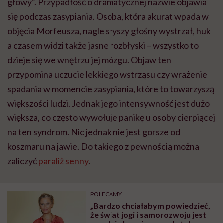
głowy”. Przypadłość o dramatycznej nazwie objawia
się podczas zasypiania. Osoba, która akurat wpada w
objęcia Morfeusza, nagle słyszy głośny wystrzał, huk
a czasem widzi także jasne rozbłyski – wszystko to
dzieje się we wnętrzu jej mózgu. Objaw ten
przypomina uczucie lekkiego wstrząsu czy wrażenie
spadania w momencie zasypiania, które to towarzyszą
większości ludzi. Jednak jego intensywność jest dużo
większa, co często wywołuje panikę u osoby cierpiącej
na ten syndrom. Nic jednak nie jest gorsze od
koszmaru na jawie. Do takiego z pewnością można
zaliczyć
paraliż senny
.
POLECAMY
„Bardzo chciałabym powiedzieć,
że świat jogi i samorozwoju jest