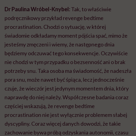
naprawdę do niej należy. Współczesne badania coraz
częściej wskazują, że revenge bedtime
procrastination nie jest wyłącznie problemem słabej
dyscypliny. Coraz więcej danych dowodzi, że takie
zachowanie bywa próbą odzyskania autonomii, czasu
dla siebie i równowagi psychicznej po dniu pełnym
obowiązków.
Mamy polski odpowiednik tego określenia?
Żaden polski odpowiednik nie jest został dotąd
powszechnie przyjęty w psychologii ani psychiatrii. W
literaturze i mediach można spotkać określenia takie
jak „kompensacyjne odkładanie snu”, „odkładanie
pójścia spać w celu odzyskania czasu dla siebie” czy
bardziej potoczne „zemsta na śnie”. Najbliżej byłoby mi