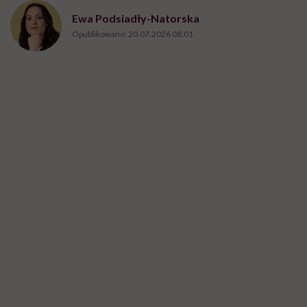
Ewa Podsiadły-Natorska
Opublikowano:
20.07.2026 08:01
fot. Getty Images, Zarina Lukash
P
o całym dniu pracy, obowiązków i bycia
„w gotowości” wreszcie przychodzi
moment tylko dla nas. Problem w tym, że