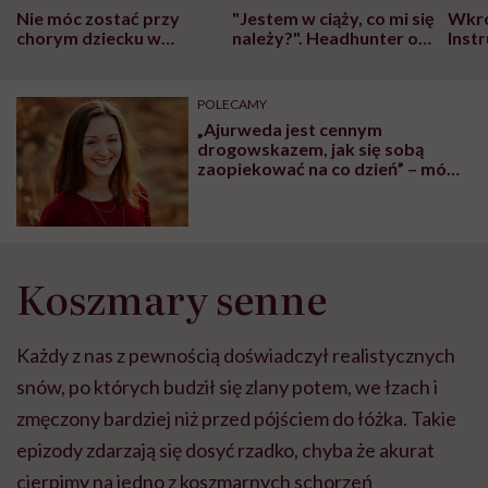
Nie móc zostać przy
"Jestem w ciąży, co mi się
Wkró
chorym dziecku w
należy?". Headhunter o
Inst
szpitalu to tortura.
zmianie pokoleniowej u
atak
"Przeszkadzać w tym
kobiet w ciąży na rynku
wars
może chyba tylko
pracy
eksp
POLECAMY
głupota i brak
„Ajurweda jest cennym
wyobraźni"
drogowskazem, jak się sobą
zaopiekować na co dzień” – mówi
Nicole Radomska, terapeutka
ajurwedyjska i psycholog
Koszmary senne
Każdy z nas z pewnością doświadczył realistycznych
snów, po których budził się zlany potem, we łzach i
zmęczony bardziej niż przed pójściem do łóżka. Takie
epizody zdarzają się dosyć rzadko, chyba że akurat
cierpimy na jedno z koszmarnych schorzeń