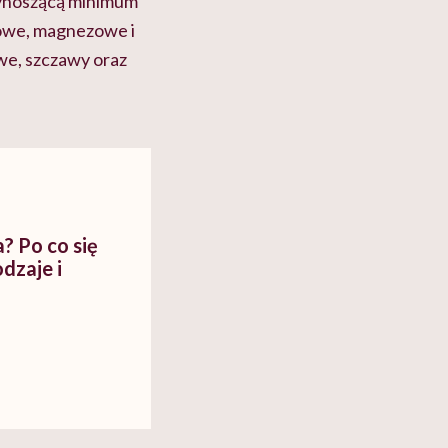
 wynoszącą minimum
owe, magnezowe i
we, szczawy oraz
a? Po co się
odzaje i