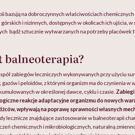
tylko
kobiet w ciąży na rynku
warsztat pacjen
braźni"
pracy
ekspercki
pii bazują na dobroczynnych właściwościach chemicznych 
 górskich i nizinnych, dostępnych w okolicach ich ujścia, w
ch bądź sztucznie wytwarzanych na potrzeby placówek ty
st balneoterapia?
zespół zabiegów leczniczych wykonywanych przy użyciu s
, gazów i peloidów, z którymi organizm ma do czynienia w
skumulowanych w określonej dawce, cyklu i czasie.
Zabiegi
ologiczne reakcje adaptacyjne organizmu do nowych war
odźców, wpływają na poprawę sprawności własnych me
y lecznicze znajdujące zastosowanie w balneoterapii char
czeń chemicznych i mikrobiologicznych, naturalną zmienn