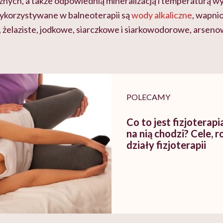
cznych, a także odpowiednią mineralizacją i temperaturą
ykorzystywane w balneoterapii są
wody alkaliczne
, wapni
, żelaziste, jodkowe, siarczkowe i siarkowodorowe, arseno
POLECAMY
Co to jest fizjoterapi
na nią chodzi? Cele, r
działy fizjoterapii