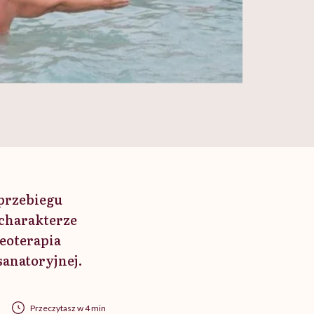
 przebiegu
charakterze
eoterapia
sanatoryjnej.
Przeczytasz w 4 min