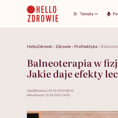
Go
to
content
Tematy
Po
HelloZdrowie
›
Zdrowie
›
Profilaktyka
›
Balneoter
Balneoterapia w fizj
Jakie daje efekty le
Opublikowano:
25.02.2019 08:01
Aktualizacja:
15.03.2022 14:05