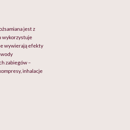
żsamiana jest z
ch wykorzystuje
ne wywierają efekty
j wody
ch zabiegów –
 kompresy, inhalacje