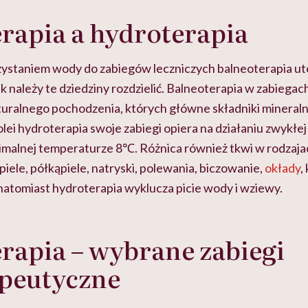
rapia a hydroterapia
ystaniem wody do zabiegów leczniczych balneoterapia uto
k należy te dziedziny rozdzielić. Balneoterapia w zabiega
uralnego pochodzenia, których główne składniki mineral
lei hydroterapia swoje zabiegi opiera na działaniu zwykłe
imalnej temperaturze 8℃. Różnica również tkwi w rodzaja
piele, półkąpiele, natryski, polewania, biczowanie,
okłady
,
 natomiast hydroterapia wyklucza picie wody i wziewy.
rapia – wybrane zabiegi
apeutyczne