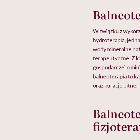
Balneote
W związku z wykorz
hydroterapią, jedna
wody mineralne nat
terapeutyczne. Z ko
gospodarczej o min
balneoterapia to ką
oraz kuracje pitne,
Balneote
fizjoter