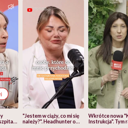
j
zy
"Jestem w ciąży, co mi się
Wkrótce nowa "
szpitalu
należy?". Headhunter o
Instrukcja". Tym 
szkadzać
zmianie pokoleniowej u
atakach paniki. Z