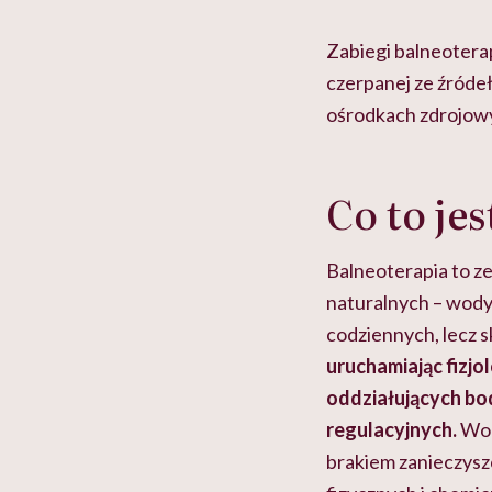
w tym może chyba 
głupota i brak wyo
Zabiegi balneotera
czerpanej ze źródeł
ośrodkach zdrojowy
Co to je
Balneoterapia to 
naturalnych – wody
codziennych, lecz 
uruchamiając fizj
oddziałujących b
regulacyjnych.
Wod
brakiem zanieczysz