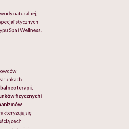
cko-
dlaczego to błędne
swój organizm"
myślenie
wody naturalnej,
 specjalistycznych
pu Spa i Wellness.
urowców
 warunkach
 balneoterapii,
unków fizycznych i
chanizmów
akteryzują się
ością cech