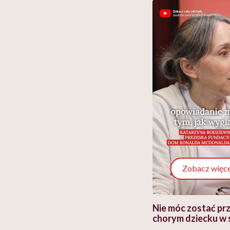
Zobacz więce
 i miał
Najlepsza dieta wydaje się
Nie móc zostać pr
 lekko
banalna, a może
chorym dziecku w 
ie”
zapobiegać nowotworom
to tortura. "Prze