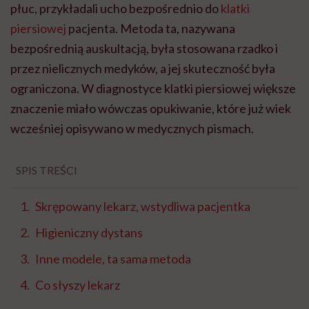
Skrępowany lekarz, wstydliwa pacjentka
Higieniczny dystans
Inne modele, ta sama metoda
Co słyszy lekarz
Skrępowany lekarz,
wstydliwa pacjentka
Wszystko zmieniło się w 1816 roku, kiedy francuski
lekarz René Laennec, uczeń wybitnego klinicysty
Jeana-Nicolasa Corvisarta, miał zbadać młodą kobietę
z objawami
choroby serca
. Bezpośrednie przyłożenie