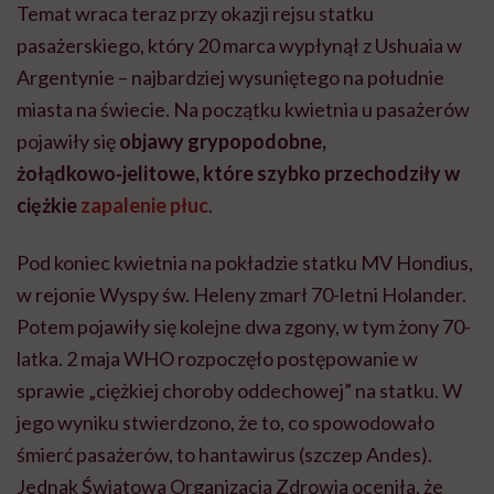
Temat wraca teraz przy okazji rejsu statku
pasażerskiego, który 20 marca wypłynął z Ushuaia w
Argentynie – najbardziej wysuniętego na południe
miasta na świecie. Na początku kwietnia u pasażerów
pojawiły się
objawy grypopodobne,
żołądkowo‑jelitowe, które szybko przechodziły w
ciężkie
zapalenie płuc
.
Pod koniec kwietnia na pokładzie statku MV Hondius,
w rejonie Wyspy św. Heleny zmarł 70-letni Holander.
Potem pojawiły się kolejne dwa zgony, w tym żony 70-
latka. 2 maja WHO rozpoczęło postępowanie w
sprawie „ciężkiej choroby oddechowej” na statku. W
jego wyniku stwierdzono, że to, co spowodowało
śmierć pasażerów, to hantawirus (szczep Andes).
Jednak Światowa Organizacja Zdrowia oceniła, że