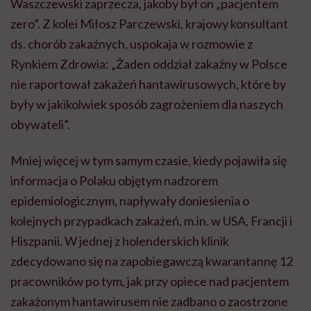
Waszczewski zaprzecza, jakoby był on „pacjentem
zero”. Z kolei Miłosz Parczewski, krajowy konsultant
ds. chorób zakaźnych, uspokaja w rozmowie z
Rynkiem Zdrowia: „Żaden oddział zakaźny w Polsce
nie raportował zakażeń hantawirusowych, które by
były w jakikolwiek sposób zagrożeniem dla naszych
obywateli”.
Mniej więcej w tym samym czasie, kiedy pojawiła się
informacja o Polaku objętym nadzorem
epidemiologicznym, napływały doniesienia o
kolejnych przypadkach zakażeń, m.in. w USA, Francji i
Hiszpanii. W jednej z holenderskich klinik
zdecydowano się na zapobiegawczą kwarantannę 12
pracowników po tym, jak przy opiece nad pacjentem
zakażonym hantawirusem nie zadbano o zaostrzone