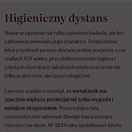
tylko praktyczne, ale i psychologiczne.
Laennec szybko zrozumiał, że
wynalazek ma
znacznie większy potencjał niż tylko wygoda i
mniejsze skrępowanie
. Przez kolejne lata
systematycznie opisywał dźwięki towarzyszące
różnym chorobom. W 1819 roku opublikował dzieło
„De l’Auscultation Médiate”, które stało się
fundamentem nowoczesnej diagnostyki chorób płuc i
serca.
Dzięki stetoskopowi lekarze mogli po raz pierwszy
rozpoznawać takie
schorzenia jak zapalenie płuc,
zapalenie opłucnej
, gruźlica czy wady zastawek
serca
. Laennec wprowadził też do medycyny wiele
terminów używanych do dziś, takich jak rzężenia czy