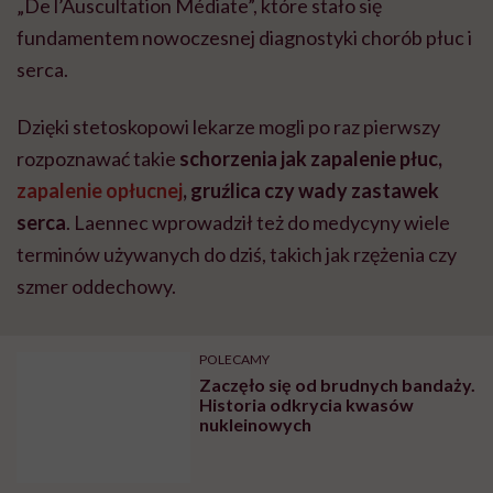
szmer oddechowy.
POLECAMY
Zaczęło się od brudnych bandaży.
Historia odkrycia kwasów
nukleinowych
Inne modele, ta sama
metoda
Początkowo wynalazek nie spotkał się jednak z
powszechnym entuzjazmem. Wielu lekarzy uważało,
że stetoskop będzie narzędziem przydatnym jedynie w
szpitalach. Z czasem okazało się, że było wręcz