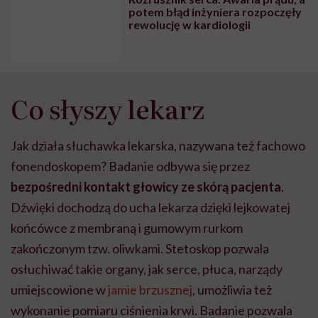
bezpośredni kontakt głowicy ze skórą pacjenta
.
Dźwięki dochodzą do ucha lekarza dzięki lejkowatej
końcówce z membraną i gumowym rurkom
zakończonym tzw. oliwkami. Stetoskop pozwala
osłuchiwać takie organy, jak serce, płuca, narządy
umiejscowione w
jamie brzusznej
, umożliwia też
wykonanie pomiaru ciśnienia krwi. Badanie pozwala
zdiagnozować groźne i niekiedy zagrażające życiu
choroby także u dzieci w brzuchu mamy. Niepokojące
lekarza
szumy są punktem wyjścia do dalszej
diagnostyki
. Choć medycyna dysponuje
zaawansowanymi technologiami obrazowania, to
właśnie osłuchiwanie często stanowi pierwszy krok w
rozpoznaniu choroby. W wielu sytuacjach jest też
najszybszym i jedynym dostępnym badaniem.