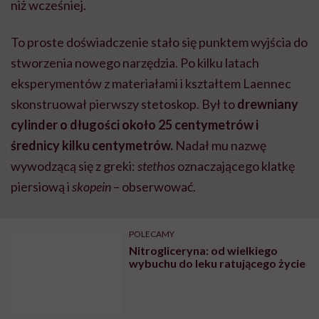
piersiową i
skopein
– obserwować.
POLECAMY
Nitrogliceryna: od wielkiego
wybuchu do leku ratującego życie
Higieniczny dystans
Nowe urządzenie nie tylko ułatwiało badanie, ale też
całkowicie zmieniało jego charakter. Dzięki niemu
lekarz zyskiwał pewien dystans wobec pacjenta, co w
realiach XIX wieku, przy niskim poziomie higieny i
częstych chorobach zakaźnych miało znaczenie nie