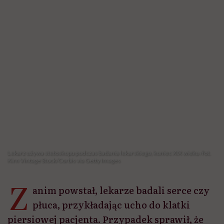
Lekarz używa stetoskopu podczas badania lekarskiego, koniec XIX wieku /fot.
Kirn Vintage Stock/Corbis via Getty Images
Z
anim powstał, lekarze badali serce czy
płuca, przykładając ucho do klatki
piersiowej pacjenta. Przypadek sprawił, że
zaczęli słuchać w zupełnie inny sposób.
Przydał się do tego zwykły kawałek papieru
zwinięty w tubę. Tak powstało jedno z
najbardziej rozpoznawalnych narzędzi
medycznych na świecie.
Udostępnij
Posłuchaj