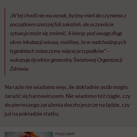
„W tej chwili nie ma oznak, byśmy mieli do czynienia z
początkiem szerszej fali zakażeń, ale oczywiście
sytuacja może się zmienić. A biorąc pod uwagę długi
okres inkubacji wirusa, możliwe, że w nadchodzących
tygodniach zobaczymy więcej przypadków” –
wskazuje dyrektor generalny Światowej Organizacji
Zdrowia.
Na razie nie wiadomo więc, ile dokładnie osób mogło
zarazić się hantawirusem. Nie wiadomo też ciągle, czy
do pierwszego zarażenia doszło jeszcze na lądzie, czy
już na pokładzie statku.
POLECAMY