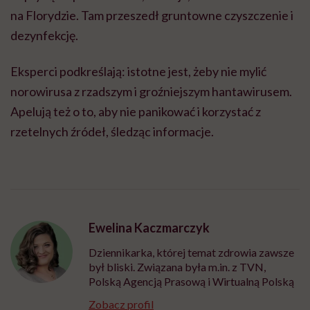
na Florydzie. Tam przeszedł gruntowne czyszczenie i
dezynfekcję.
Eksperci podkreślają: istotne jest, żeby nie mylić
norowirusa z rzadszym i groźniejszym hantawirusem.
Apelują też o to, aby nie panikować i korzystać z
rzetelnych źródeł, śledząc informacje.
Ewelina Kaczmarczyk
Dziennikarka, której temat zdrowia zawsze
był bliski. Związana była m.in. z TVN,
Polską Agencją Prasową i Wirtualną Polską
Zobacz profil