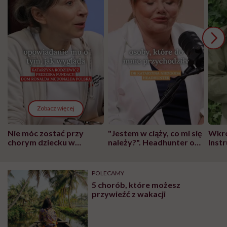
Zobacz więcej
Nie móc zostać przy
"Jestem w ciąży, co mi się
Wkró
chorym dziecku w
należy?". Headhunter o
Inst
szpitalu to tortura.
zmianie pokoleniowej u
atak
"Przeszkadzać w tym
kobiet w ciąży na rynku
wars
może chyba tylko
pracy
eksp
POLECAMY
głupota i brak
5 chorób, które możesz
wyobraźni"
przywieźć z wakacji