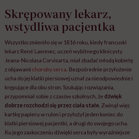
ucha do jej klatki piersiowej uznał za nieodpowiednie i
krępujące dla obu stron. Szukając rozwiązania,
przypomniał sobie z czasów szkolnych, że
dźwięk
dobrze rozchodzi się przez ciała stałe
. Zwinął więc
kartkę papieru w rulon i przyłożył jeden koniec do
klatki piersiowej pacjentki, a drugi do swojego ucha.
Ku jego zaskoczeniu dźwięki serca były wyraźniejsze
niż wcześniej.
To proste doświadczenie stało się punktem wyjścia do
stworzenia nowego narzędzia. Po kilku latach
eksperymentów z materiałami i kształtem Laennec
skonstruował pierwszy stetoskop. Był to
drewniany
cylinder o długości około 25 centymetrów i
średnicy kilku centymetrów.
Nadał mu nazwę
wywodzącą się z greki:
stethos
oznaczającego klatkę