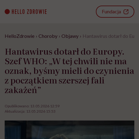
Go
to
Fundacja
content
HelloZdrowie
›
Choroby
›
Objawy
›
Hantawirus dotarł do Europ
Hantawirus dotarł do Europy.
Szef WHO: „W tej chwili nie ma
oznak, byśmy mieli do czynienia
z początkiem szerszej fali
zakażeń”
Opublikowano:
13.05.2026 12:59
Aktualizacja:
13.05.2026 15:53