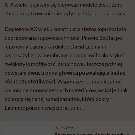
różne częstotliwości
. Współczesne modele, choć
wykonane z nowoczesnych materiałów, wciąż jednak
opierają się na tej samej zasadzie, którą odkrył
Laennec ponad dwieście lat temu.
POLECAMY
Rozrusznik serca. Awaria prądu, a
potem błąd inżyniera rozpoczęły
rewolucję w kardiologii
Co słyszy lekarz
Jak działa słuchawka lekarska, nazywana też fachowo
fonendoskopem? Badanie odbywa się przez