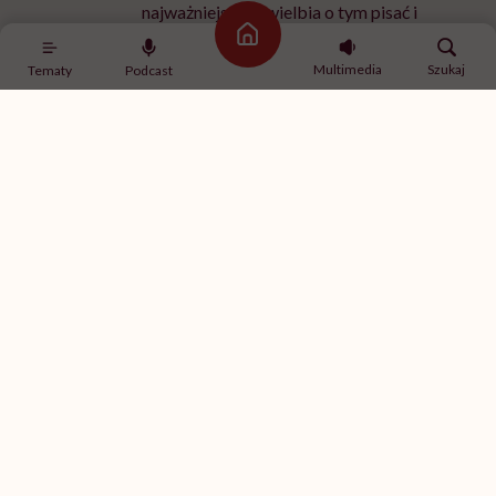
choroby płuc
przypadkowe odkrycia medyczne
Strona główna
Serce
zapalenie płuc
Multimedia
Szukaj
Tematy
Podcast
Treści zawarte w serwisie mają wyłącznie
i
charakter informacyjny i nie stanowią porady
lekarskiej. Pamiętaj, że w przypadku
problemów ze zdrowiem należy bezwzględnie
skonsultować się z lekarzem.
„Opieka skoncentrowana na
rodzinie to jest coś, bez czego