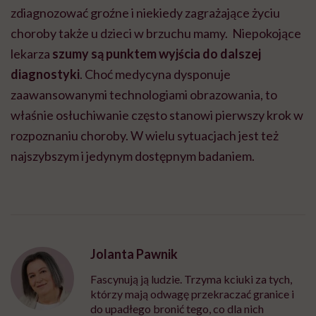
Jolanta Pawnik
Fascynują ją ludzie. Trzyma kciuki za tych,
którzy mają odwagę przekraczać granice i
do upadłego bronić tego, co dla nich
najważniejsze. Uwielbia o tym pisać i
opowiadać
Zobacz profil
Udostępnij
Powiązane tematy: