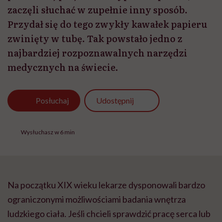
Wysłuchasz w 6 min
Na początku XIX wieku lekarze dysponowali bardzo
ograniczonymi możliwościami badania wnętrza
ludzkiego ciała. Jeśli chcieli sprawdzić pracę serca lub
płuc, przykładali ucho bezpośrednio do
klatki
piersiowej
pacjenta. Metoda ta, nazywana
bezpośrednią auskultacją, była stosowana rzadko i
przez nielicznych medyków, a jej skuteczność była
ograniczona. W diagnostyce klatki piersiowej większe
znaczenie miało wówczas opukiwanie, które już wiek
wcześniej opisywano w medycznych pismach.
SPIS TREŚCI