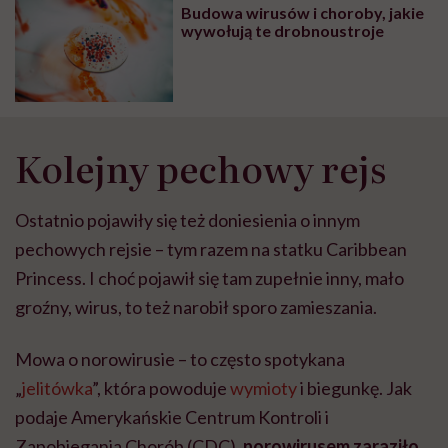
Budowa wirusów i choroby, jakie
wywołują te drobnoustroje
Kolejny pechowy rejs
Ostatnio pojawiły się też doniesienia o innym
pechowych rejsie – tym razem na statku Caribbean
Princess. I choć pojawił się tam zupełnie inny, mało
groźny, wirus, to też narobił sporo zamieszania.
Mowa o norowirusie – to często spotykana
„
jelitówka
”, która powoduje
wymioty
i biegunkę. Jak
podaje Amerykańskie Centrum Kontroli i
Zapobiegania Chorób (CDC),
norowirusem zaraziło