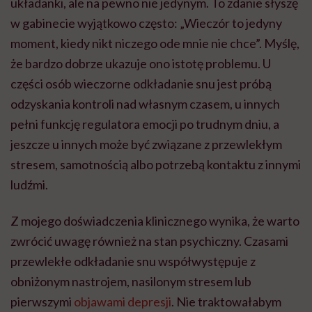
układanki, ale na pewno nie jedynym. To zdanie słyszę
w gabinecie wyjątkowo często: „Wieczór to jedyny
moment, kiedy nikt niczego ode mnie nie chce”. Myślę,
że bardzo dobrze ukazuje ono istotę problemu. U
części osób wieczorne odkładanie snu jest próbą
odzyskania kontroli nad własnym czasem, u innych
pełni funkcję regulatora emocji po trudnym dniu, a
jeszcze u innych może być związane z przewlekłym
stresem, samotnością albo potrzebą kontaktu z innymi
ludźmi.
Z mojego doświadczenia klinicznego wynika, że warto
zwrócić uwagę również na stan psychiczny. Czasami
przewlekłe odkładanie snu współwystępuje z
obniżonym nastrojem, nasilonym stresem lub
pierwszymi
objawami depresji
. Nie traktowałabym