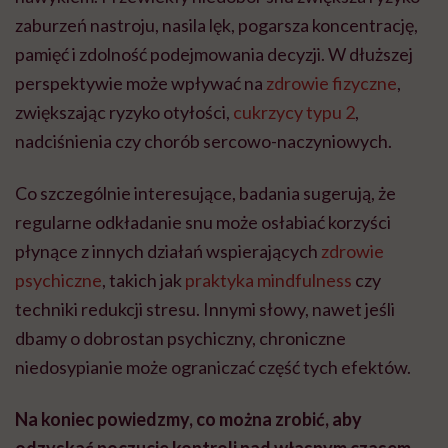
zaburzeń nastroju, nasila lęk, pogarsza koncentrację,
pamięć i zdolność podejmowania decyzji. W dłuższej
perspektywie może wpływać na
zdrowie fizyczne
,
zwiększając ryzyko otyłości,
cukrzycy typu 2
,
nadciśnienia czy chorób sercowo-naczyniowych.
Co szczególnie interesujące, badania sugerują, że
regularne odkładanie snu może osłabiać korzyści
płynące z innych działań wspierających
zdrowie
psychiczne
, takich jak
praktyka mindfulness
czy
techniki redukcji stresu. Innymi słowy, nawet jeśli
dbamy o dobrostan psychiczny, chroniczne
niedosypianie może ograniczać część tych efektów.
Na koniec powiedzmy, co można zrobić, aby