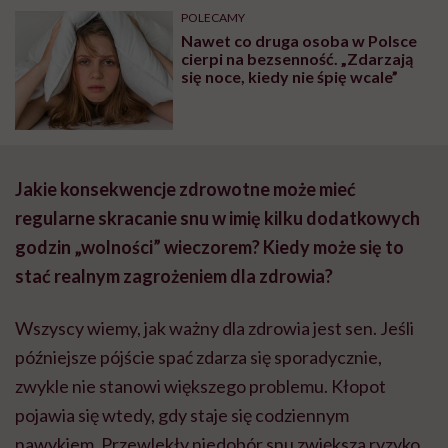
POLECAMY
Nawet co druga osoba w Polsce
cierpi na bezsenność. „Zdarzają
się noce, kiedy nie śpię wcale”
Jakie konsekwencje zdrowotne może mieć
regularne skracanie snu w imię kilku dodatkowych
godzin „wolności” wieczorem? Kiedy może się to
stać realnym zagrożeniem dla zdrowia?
Wszyscy wiemy, jak ważny dla zdrowia jest sen. Jeśli
późniejsze pójście spać zdarza się sporadycznie,
zwykle nie stanowi większego problemu. Kłopot
pojawia się wtedy, gdy staje się codziennym
nawykiem. Przewlekły niedobór snu zwiększa ryzyko