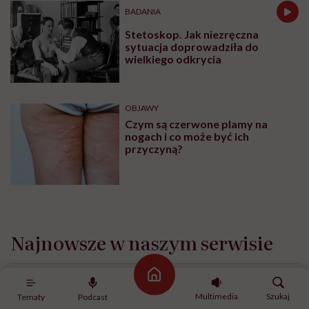
BADANIA
Stetoskop. Jak niezręczna
sytuacja doprowadziła do
wielkiego odkrycia
OBJAWY
Czym są czerwone plamy na
nogach i co może być ich
przyczyną?
Najnowsze w naszym serwisie
Strona główna
ZDROWIE PSYCHICZNE
Multimedia
Szukaj
Tematy
Podcast
Lista placówek Centrum Zdrowia