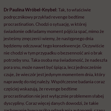
Dr Paulina Wróbel-Knybel:
Tak, to właściwie
podręcznikowy przykład revenge bedtime
procrastination. Chodzi o sytuację, w której
świadomie odkładamy moment pójścia spać, mimo że
jesteśmy zmęczeni i wiemy, że następnego dnia
będziemy odczuwać tego konsekwencje. Oczywiście
nie chodzi w tym przypadku o bezsenność ani o brak
potrzeby snu. Taka osoba ma świadomość, że nadeszła
pora snu, może nawet być śpiąca, lecz jednocześnie
czuje, że wieczór jest jedynym momentem dnia, który
naprawdę do niej należy. Współczesne badania coraz
częściej wskazują, że revenge bedtime
procrastination nie jest wyłącznie problemem słabej
dyscypliny. Coraz więcej danych dowodzi, że takie
zachowanie bywa próbą odzyskania autonomii, czasu