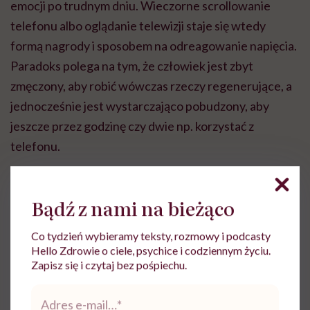
emocji po trudnym dniu. Wieczorne scrollowanie
telefonu albo oglądanie telewizji staje się wtedy
formą nagrody i sposobem na odreagowanie napięcia.
Paradoks polega na tym, że człowiek jest zbyt
zmęczony, aby robić wówczas rzeczy regenerujące, a
jednocześnie jest wystarczająco pobudzony, aby
jeszcze przez godzinę czy dwie np. korzystać z
telefonu.
Bądź z nami na bieżąco
Co tydzień wybieramy teksty, rozmowy i podcasty
Hello Zdrowie o ciele, psychice i codziennym życiu.
Zapisz się i czytaj bez pośpiechu.
Adres
e-