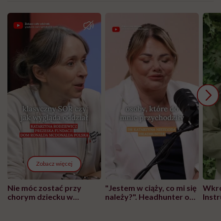
Zobacz więcej
Nie móc zostać przy
"Jestem w ciąży, co mi się
Wkró
chorym dziecku w
należy?". Headhunter o
Inst
szpitalu to tortura.
zmianie pokoleniowej u
atak
"Przeszkadzać w tym
kobiet w ciąży na rynku
wars