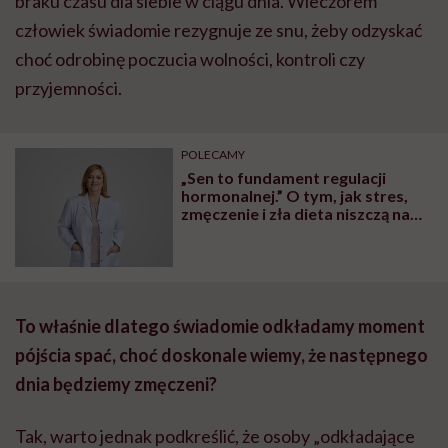
braku czasu dla siebie w ciągu dnia. Wieczorem
człowiek świadomie rezygnuje ze snu, żeby odzyskać
choć odrobinę poczucia wolności, kontroli czy
przyjemności.
POLECAMY
„Sen to fundament regulacji
hormonalnej.” O tym, jak stres,
zmęczenie i zła dieta niszczą nam
organizm, opowiada dr n. med.
Katarzyna Romanek-Piva
To właśnie dlatego świadomie odkładamy moment
pójścia spać, choć doskonale wiemy, że następnego
dnia będziemy zmęczeni?
Tak, warto jednak podkreślić, że osoby „odkładające