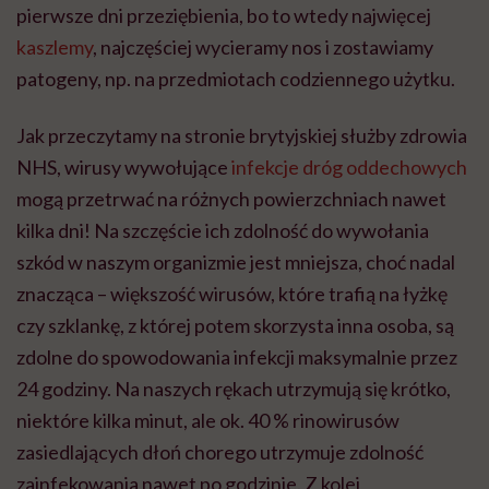
pierwsze dni przeziębienia, bo to wtedy najwięcej
kaszlemy
, najczęściej wycieramy nos i zostawiamy
patogeny, np. na przedmiotach codziennego użytku.
Jak przeczytamy na stronie brytyjskiej służby zdrowia
NHS, wirusy wywołujące
infekcje dróg oddechowych
mogą przetrwać na różnych powierzchniach nawet
kilka dni! Na szczęście ich zdolność do wywołania
szkód w naszym organizmie jest mniejsza, choć nadal
znacząca – większość wirusów, które trafią na łyżkę
czy szklankę, z której potem skorzysta inna osoba, są
zdolne do spowodowania infekcji maksymalnie przez
24 godziny. Na naszych rękach utrzymują się krótko,
niektóre kilka minut, ale ok. 40 % rinowirusów
zasiedlających dłoń chorego utrzymuje zdolność
zainfekowania nawet po godzinie. Z kolei