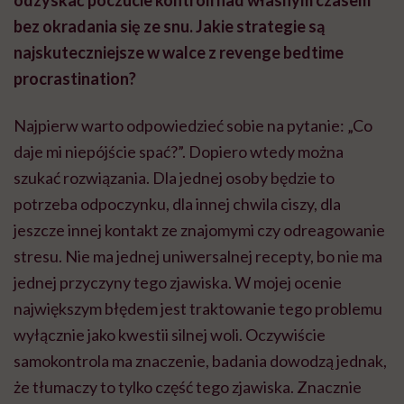
odzyskać poczucie kontroli nad własnym czasem
bez okradania się ze snu. Jakie strategie są
najskuteczniejsze w walce z revenge bedtime
procrastination?
Najpierw warto odpowiedzieć sobie na pytanie: „Co
daje mi niepójście spać?”. Dopiero wtedy można
szukać rozwiązania. Dla jednej osoby będzie to
potrzeba odpoczynku, dla innej chwila ciszy, dla
jeszcze innej kontakt ze znajomymi czy odreagowanie
stresu. Nie ma jednej uniwersalnej recepty, bo nie ma
jednej przyczyny tego zjawiska. W mojej ocenie
największym błędem jest traktowanie tego problemu
wyłącznie jako kwestii silnej woli. Oczywiście
samokontrola ma znaczenie, badania dowodzą jednak,
że tłumaczy to tylko część tego zjawiska. Znacznie