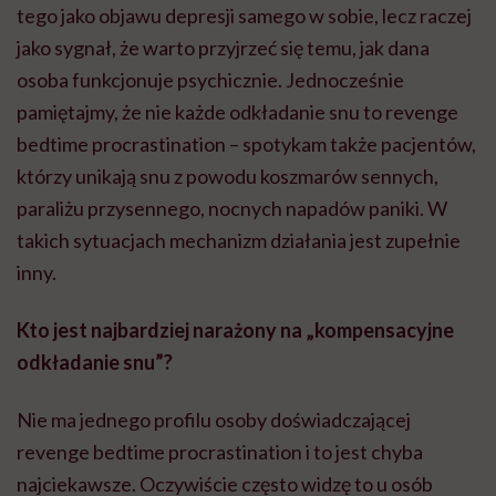
tego jako objawu depresji samego w sobie, lecz raczej
jako sygnał, że warto przyjrzeć się temu, jak dana
osoba funkcjonuje psychicznie. Jednocześnie
pamiętajmy, że nie każde odkładanie snu to revenge
bedtime procrastination – spotykam także pacjentów,
którzy unikają snu z powodu koszmarów sennych,
paraliżu przysennego, nocnych napadów paniki. W
takich sytuacjach mechanizm działania jest zupełnie
inny.
Kto jest najbardziej narażony na „kompensacyjne
odkładanie snu”?
Nie ma jednego profilu osoby doświadczającej
revenge bedtime procrastination i to jest chyba
najciekawsze. Oczywiście często widzę to u osób