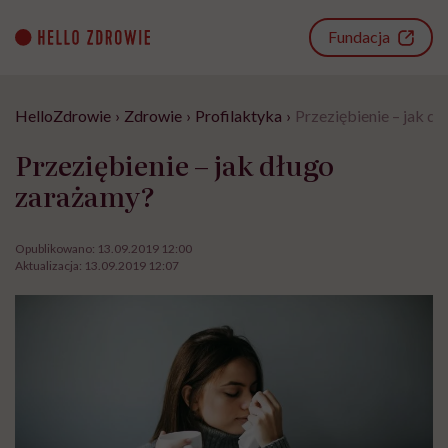
Go
to
Fundacja
content
HelloZdrowie
›
Zdrowie
›
Profilaktyka
›
Przeziębienie – jak d
Przeziębienie – jak długo
zarażamy?
Opublikowano:
13.09.2019 12:00
Aktualizacja:
13.09.2019 12:07