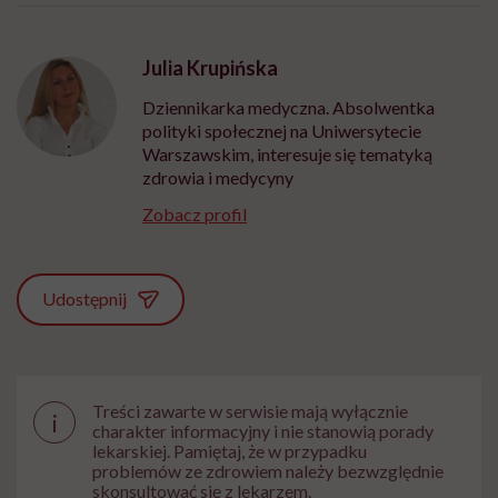
może chyba tylko
pracy
eksp
głupota i brak
wyobraźni"
Julia Krupińska
Dziennikarka medyczna. Absolwentka
polityki społecznej na Uniwersytecie
Warszawskim, interesuje się tematyką
zdrowia i medycyny
Zobacz profil
Udostępnij
Treści zawarte w serwisie mają wyłącznie
i
charakter informacyjny i nie stanowią porady
lekarskiej. Pamiętaj, że w przypadku
problemów ze zdrowiem należy bezwzględnie
skonsultować się z lekarzem.