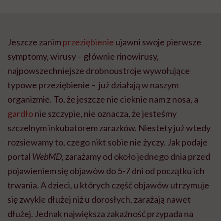
Jeszcze zanim
przeziębienie
ujawni swoje pierwsze
symptomy, wirusy – głównie rinowirusy,
najpowszechniejsze drobnoustroje wywołujące
typowe przeziębienie – już działają w naszym
organizmie. To, że jeszcze nie cieknie nam z nosa, a
gardło
nie szczypie, nie oznacza, że jesteśmy
szczelnym inkubatorem zarazków. Niestety już wtedy
rozsiewamy to, czego nikt sobie nie życzy. Jak podaje
portal
WebMD
, zarażamy od około jednego dnia przed
pojawieniem się objawów do 5-7 dni od początku ich
trwania. A dzieci, u których część objawów utrzymuje
się zwykle dłużej niż u dorosłych, zarażają nawet
dłużej. Jednak największa zakaźność przypada na