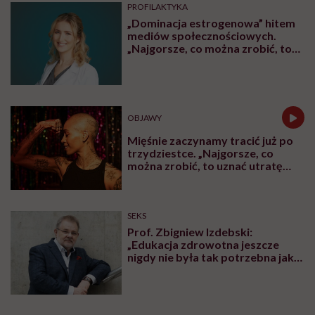
PROFILAKTYKA
„Dominacja estrogenowa” hitem
mediów społecznościowych.
„Najgorsze, co można zrobić, to
leczyć modne hasło”
OBJAWY
Mięśnie zaczynamy tracić już po
trzydziestce. „Najgorsze, co
można zrobić, to uznać utratę
sprawności za nieunikniony
element starzenia”
SEKS
Prof. Zbigniew Izdebski:
„Edukacja zdrowotna jeszcze
nigdy nie była tak potrzebna jak
teraz, kiedy jest taki chaos
informacyjny”