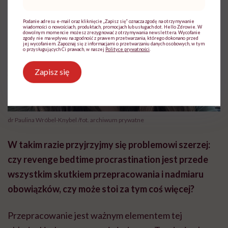
mail
*
Podanie adresu e-mail oraz kliknięcie „Zapisz się” oznacza zgodę na otrzymywanie
wiadomości o nowościach, produktach, promocjach lub usługach dot. Hello Zdrowie. W
dowolnym momencie możesz zrezygnować z otrzymywania newslettera. Wycofanie
zgody nie ma wpływu na zgodność z prawem przetwarzania, którego dokonano przed
jej wycofaniem. Zapoznaj się z informacjami o przetwarzaniu danych osobowych, w tym
o przysługujących Ci prawach, w naszej
Polityce prywatności
.
Zapisz się
dr Paulina Wróbel-Knybel /fot. archiwum prywatne
W takim razie przyjrzyjmy się problemowi szerzej:
czy revenge bedtime procrastination jest przede
wszystkim skutkiem przepracowania i nadmiaru
obowiązków, czy może stoi za tym coś więcej?
Przepracowanie jest ważnym elementem tej