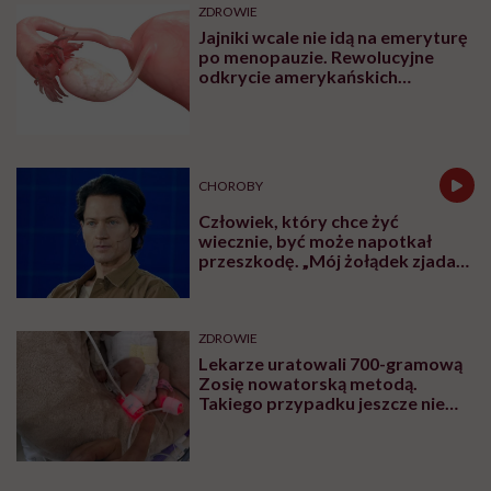
ZDROWIE
Jajniki wcale nie idą na emeryturę
po menopauzie. Rewolucyjne
odkrycie amerykańskich
naukowców
CHOROBY
Człowiek, który chce żyć
wiecznie, być może napotkał
przeszkodę. „Mój żołądek zjada
sam siebie”
ZDROWIE
Lekarze uratowali 700-gramową
Zosię nowatorską metodą.
Takiego przypadku jeszcze nie
było