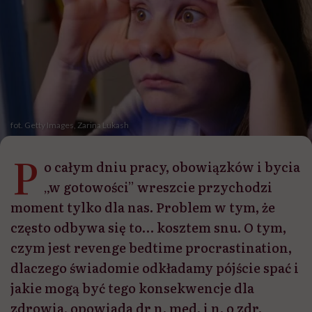
fot. Getty Images, Zarina Lukash
P
o całym dniu pracy, obowiązków i bycia
„w gotowości” wreszcie przychodzi
moment tylko dla nas. Problem w tym, że
często odbywa się to… kosztem snu. O tym,
czym jest revenge bedtime procrastination,
dlaczego świadomie odkładamy pójście spać i
jakie mogą być tego konsekwencje dla
zdrowia, opowiada dr n. med. i n. o zdr.