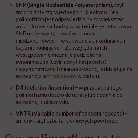
SNP
(Single Nucleotide Polymorphism)
,
czyli
zmiana dotycząca jednego nukleotydu. Ten
polimofrizm jest odpowiedzialny za większość
zmian, które zachodzą w materiale genetycznym.
SNP może występować w rejonach
międzygenowych i w sekwencjach kodujących
bądź niekodujących. Ze względu na ich
występowanie można je podzielić na:
synonimiczne (czyli modyfikacja cicha)
niesynonimiczne (zmiana sekwencji oddziałuje na
sekwencję
aminokwasów
w białku).
D/I (
deletion/insertion)
–
w przypadku tego
polimorfizmu doszło do utraty lub dodania do
sekwencji nukleotydu.
VNTR (
Variable number of tandem repeat
s) –
zmieniła się liczba tandemowych powtórzeń.
Czy polimorfizm to to