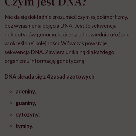
Czym jest DNA?
Nie da się dokładnie zrozumieć czym są polimorfizmy,
bez wyjaśnienia pojęcia DNA. Jest to sekwencja
nukleotyd
ó
w genomu, kt
ó
re są odpowiednio ułożone
w określonej kolejności. W
ó
wczas powstaje
sekwencja DNA. Zawiera unikalną dla każdego
organizmu informację genetyczną.
DNA składa się z 4 zasad azotowych:
adeniny,
guaniny,
cytozyny,
tyminy.