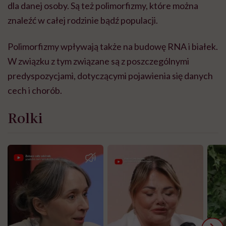
dla danej osoby. Są też polimorfizmy, kt
ó
re mo
żna
znaleźć
w ca
łej rodzinie bądź populacji.
Polimorfizmy wpływają także na budowę
RNA i bia
łek.
W związku z tym związane są z poszczeg
ó
lnymi
predyspozycjami, dotyczącymi pojawienia się danych
cech i chor
ó
b.
Rolki