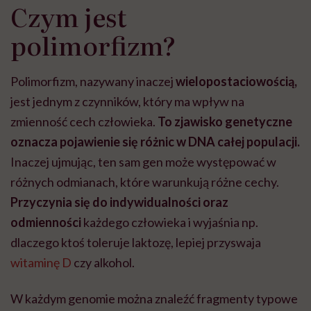
Czym jest
polimorfizm?
Polimorfizm, nazywany inaczej
wielopostaciowością,
jest jednym z czynnik
ó
w, kt
ó
ry ma wpływ na
zmienność cech człowieka.
To zjawisko genetyczne
oznacza pojawienie się różnic w DNA całej populacji.
Inaczej ujmując, ten sam gen może występować w
różnych odmianach, kt
ó
re warunkują różne cechy.
Przyczynia się do indywidualności oraz
odmiennoś
ci
każdego człowieka i wyjaśnia np.
dlaczego ktoś toleruje laktozę, lepiej przyswaja
witaminę D
czy alkohol.
W każdym genomie można znaleźć fragmenty typowe