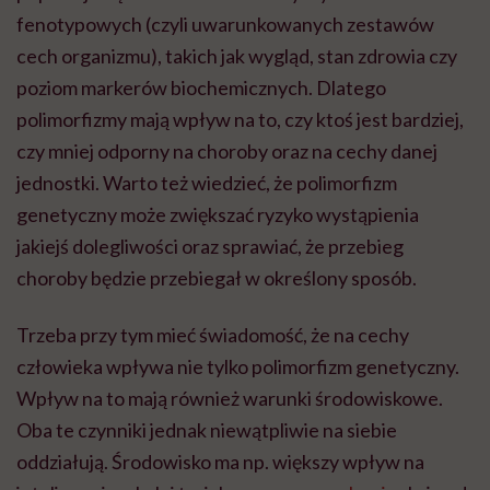
fenotypowych (czyli uwarunkowanych zestaw
ó
w
cech organizmu), takich jak wygląd, stan zdrowia czy
poziom marker
ó
w biochemicznych. Dlatego
polimorfizmy mają wpływ na to, czy ktoś jest bardziej,
czy mniej odporny na choroby oraz na cechy danej
jednostki. Warto też wiedzieć, że polimorfizm
genetyczny może zwiększać ryzyko wystąpienia
jakiejś dolegliwości oraz sprawiać, że przebieg
choroby będzie przebiegał w określony spos
ó
b.
Trzeba przy tym mieć świadomość, że na cechy
człowieka wpływa nie tylko polimorfizm genetyczny.
Wpływ na to mają r
ó
wnież warunki środowiskowe.
Oba te czynniki jednak niewątpliwie na siebie
oddziałują. Środowisko ma np. większy wpływ na