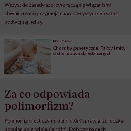
Wszystkie zasady azotowe łączą się wiązaniami
chemicznymi i przyjmują charakterystyczny kształt
podw
ó
jnej helisy.
POLECAMY
Choroby genetyczne. Fakty i mity
o chorobach dziedzicznych
Za co odpowiada
polimorfizm?
Polimorfizm jest czynnikiem, kt
ó
ry sprawia, że ludzka
populacja się od siebie różni. Dotyczy to cech