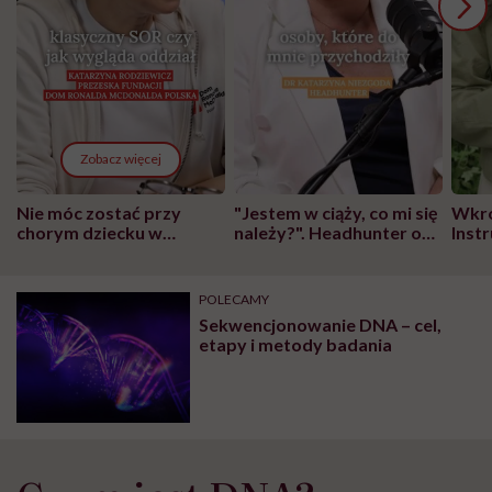
Zobacz więcej
Nie móc zostać przy
"Jestem w ciąży, co mi się
Wkró
chorym dziecku w
należy?". Headhunter o
Inst
szpitalu to tortura.
zmianie pokoleniowej u
atak
"Przeszkadzać w tym
kobiet w ciąży na rynku
wars
może chyba tylko
pracy
eksp
POLECAMY
głupota i brak
Sekwencjonowanie DNA – cel,
wyobraźni"
etapy i metody badania