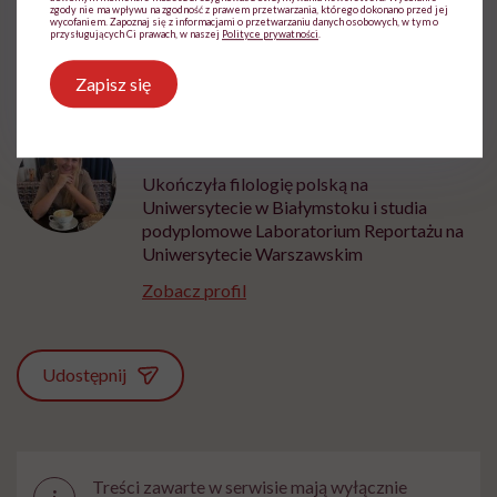
zgody nie ma wpływu na zgodność z prawem przetwarzania, którego dokonano przed jej
wycofaniem. Zapoznaj się z informacjami o przetwarzaniu danych osobowych, w tym o
przysługujących Ci prawach, w naszej
Polityce prywatności
.
Zapisz się
Justyna Fiedoruk
Ukończyła filologię polską na
Uniwersytecie w Białymstoku i studia
podyplomowe Laboratorium Reportażu na
Uniwersytecie Warszawskim
Zobacz profil
Udostępnij
Treści zawarte w serwisie mają wyłącznie