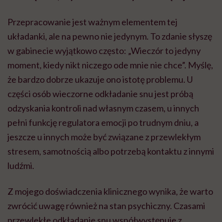
Przepracowanie jest ważnym elementem tej
układanki, ale na pewno nie jedynym. To zdanie słyszę
w gabinecie wyjątkowo często: „Wieczór to jedyny
moment, kiedy nikt niczego ode mnie nie chce”. Myślę,
że bardzo dobrze ukazuje ono istotę problemu. U
części osób wieczorne odkładanie snu jest próbą
odzyskania kontroli nad własnym czasem, u innych
pełni funkcję regulatora emocji po trudnym dniu, a
jeszcze u innych może być związane z przewlekłym
stresem, samotnością albo potrzebą kontaktu z innymi
ludźmi.
Z mojego doświadczenia klinicznego wynika, że warto
zwrócić uwagę również na stan psychiczny. Czasami
przewlekłe odkładanie snu współwystępuje z