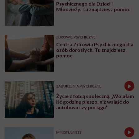
umysłu wygląda jak po eksplozji
bomby pod czaszką. O
jakiejkolwiek pracy myśli się na
samym końcu”
BADANIA
Stetoskop. Jak niezręczna
sytuacja doprowadziła do
wielkiego odkrycia
Najnowsze w naszym serwisie
ZDROWIE PSYCHICZNE
Lista placówek Centrum Zdrowia
Psychicznego dla Dzieci i
Młodzieży. Tu znajdziesz pomoc