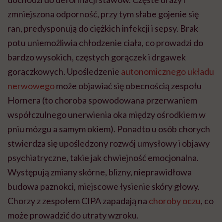
zmniejszona odporność, przy tym słabe gojenie się
ran, predysponują do ciężkich infekcji i sepsy. Brak
potu uniemożliwia chłodzenie ciała, co prowadzi do
bardzo wysokich, częstych gorączek i drgawek
gorączkowych. Upośledzenie
autonomicznego układu
nerwowego
może objawiać się obecnością zespołu
Hornera (to choroba spowodowana przerwaniem
współczulnego unerwienia oka między ośrodkiem w
pniu mózgu a samym okiem). Ponadto u osób chorych
stwierdza się upośledzony rozwój umysłowy i objawy
psychiatryczne, takie jak chwiejność emocjonalna.
Występują zmiany skórne, blizny, nieprawidłowa
budowa paznokci, miejscowe łysienie skóry głowy.
Chorzy z zespołem CIPA zapadają na
choroby oczu
, co
może prowadzić do utraty wzroku.