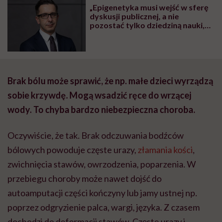
„Epigenetyka musi wejść w sferę
dyskusji publicznej, a nie
pozostać tylko dziedziną nauki,
ponieważ daje nam ona władzę
nad chorobami i procesem
starzenia” – mówi prof. Tomasz
Wojdacz
Brak bólu może sprawić, że np. małe dzieci wyrządzą
sobie krzywdę. Mogą wsadzić ręce do wrzącej
wody. To chyba bardzo niebezpieczna choroba.
Oczywiście, że tak. Brak odczuwania bodźców
bólowych powoduje częste urazy,
złamania kości
,
zwichnięcia stawów, owrzodzenia, poparzenia. W
przebiegu choroby może nawet dojść do
autoamputacji części kończyny lub jamy ustnej np.
poprzez odgryzienie palca, wargi, języka. Z czasem
dochodzi do deformacji stawów. Częste urazy i