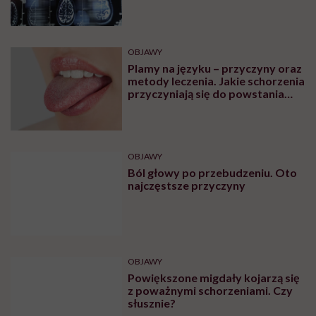
ZDROWIE
„Proszę ściągnąć stanik” – mówi
lekarz podczas badania. Czy
zawsze należy się na to zgadzać?
ZDROWIE
Skąd się biorą skurcze w nogach?
Leki i domowe sposoby na
skurcze nóg
ZDROWIE
Krwiak mózgu – co warto
wiedzieć na temat tej patologii?