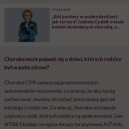
"Przeszkadzać w tym
kobiet w ciąży na rynku
wars
może chyba tylko
pracy
eksp
POLECAMY
głupota i brak
„Ból pochwy w wulwodynii jest
wyobraźni"
jak tortura”. Izabela Cydzik o losie
kobiet dotkniętych chorobą, o
której się milczy
Choroba może pojawić się u dzieci, których rodzice
byli w pełni zdrowi?
Choroba CIPA zazwyczaj przenoszona jest
autosomalnie recesywnie, co znaczy, że aby na nią
zachorować, musimy otrzymać zmutowany gen od
każdego z rodziców. Co więcej, choroba występuje
częściej u osób, których rodzice są spokrewnieni. Gen
NTRK1 koduje receptor kinazy tyrozynowej A (TrkA),