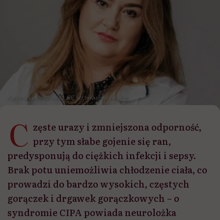
Agnieszka Mrozowicz zdj. archiwum prywatne
C
zęste urazy i zmniejszona odporność,
przy tym słabe gojenie się ran,
predysponują do ciężkich infekcji i sepsy.
Brak potu uniemożliwia chłodzenie ciała, co
prowadzi do bardzo wysokich, częstych
gorączek i drgawek gorączkowych – o
syndromie CIPA powiada neurolożka