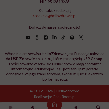
Newsletter Hello Zdrowie
O nas
Archiwum artykułów
Polityka prywatności
Zmiana ustawień prywatności
Kontakt
Skontaktuj się z nami
Fundacja Hello Zdrowie
ul. Poleczki 35
02-822 Warszawa
NIP 9512613236
Strona główna