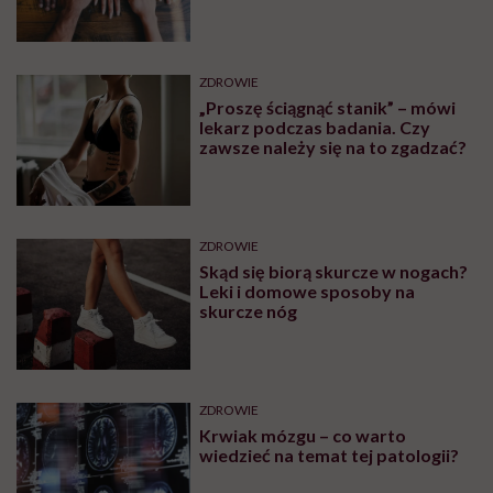
swoją wrażliwość, pieniądze i
zaufanie”
Zobacz także
OBJAWY
Czym są czerwone plamy na
nogach i co może być ich
przyczyną?
OBJAWY
Bolące żyły na rękach –
zakrzepica czy nadciśnienie?