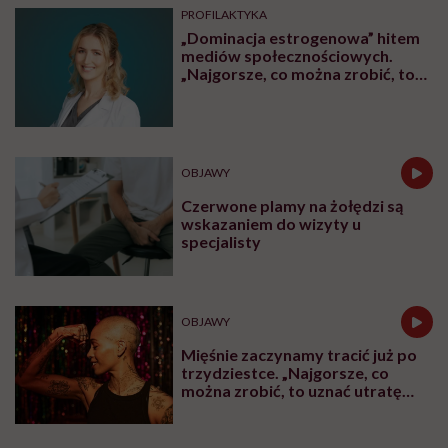
Jagoda choruje na alzheimera o
wczesnym początku. „Zostało mi
10, może 11 wakacji, a kolejnych
nie będę już świadoma”
OBJAWY
Przypadkowo nagrał swój atak
serca. „To najstraszniejsza rzecz,
jaka mi się przydarzyła”
CHOROBY
Człowiek, który chce żyć
wiecznie, być może napotkał
przeszkodę. „Mój żołądek zjada
sam siebie”
PROFILAKTYKA
„Dominacja estrogenowa” hitem