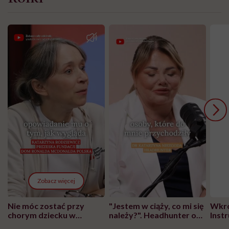
Zobacz więcej
Nie móc zostać przy
"Jestem w ciąży, co mi się
Wkró
chorym dziecku w
należy?". Headhunter o
Inst
szpitalu to tortura.
zmianie pokoleniowej u
atak