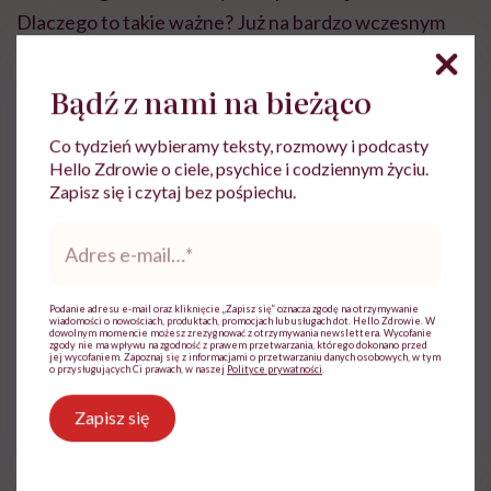
Dlaczego to takie ważne? Już na bardzo wczesnym
etapie trzeba leczyć powikłania, jakie niesie za sobą
choroba, tak, by nie dopuścić do rozwinięcia się sepsy.
Bądź z nami na bieżąco
Nieleczona choroba, bagatelizowanie niepokojących
Co tydzień wybieramy teksty, rozmowy i podcasty
objawów może doprowadzić nawet do śmierci. Chory
Hello Zdrowie o ciele, psychice i codziennym życiu.
powinien unikać ciepłych i zimnych klimatów,
Zapisz się i czytaj bez pośpiechu.
gorących i zimnych posiłków, gorących kąpieli,
Adres
morsowania, skakania i uprawiania spotów
e-
mail
*
ekstremalnych. To jedna z chorób, przy której należy
zachować dużą czujność, należy przestrzegać wielu
Podanie adresu e-mail oraz kliknięcie „Zapisz się” oznacza zgodę na otrzymywanie
wiadomości o nowościach, produktach, promocjach lub usługach dot. Hello Zdrowie. W
dowolnym momencie możesz zrezygnować z otrzymywania newslettera. Wycofanie
zasad. Przed ogromnym wyzwaniem stają rodzice,
zgody nie ma wpływu na zgodność z prawem przetwarzania, którego dokonano przed
jej wycofaniem. Zapoznaj się z informacjami o przetwarzaniu danych osobowych, w tym
których dziecko zmaga się z omawianą chorobą. To
o przysługujących Ci prawach, w naszej
Polityce prywatności
.
nieustanna kontrola i dbanie o bezpieczeństwo.
Zapisz się
Jak długo żyje się z syndromem CIPA?