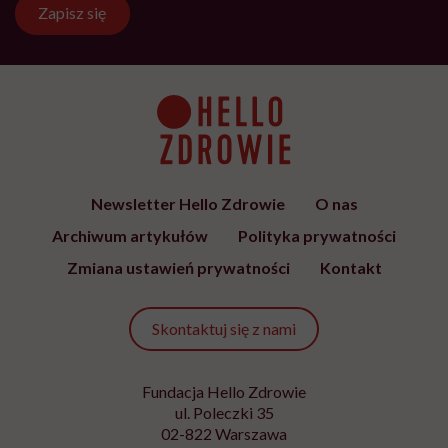
Bądź z nami na bieżąco
Co tydzień wybieramy teksty, rozmowy i podcasty Hello
Zdrowie o ciele, psychice i codziennym życiu. Zapisz się i
czytaj bez pośpiechu.
Adres
e-
mail
*
Podanie adresu e-mail oraz kliknięcie „Zapisz się” oznacza zgodę na
otrzymywanie wiadomości o nowościach, produktach, promocjach lub
usługach dot. Hello Zdrowie. W dowolnym momencie możesz zrezygnować z
otrzymywania newslettera. Wycofanie zgody nie ma wpływu na zgodność z
prawem przetwarzania, którego dokonano przed jej wycofaniem. Zapoznaj się
z informacjami o przetwarzaniu danych osobowych, w tym o przysługujących
Ci prawach, w naszej
Polityce prywatności
.
Zapisz się