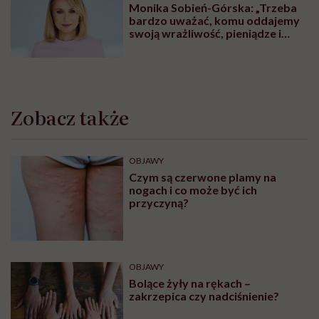
ZDROWIE PSYCHICZNE
Centra Zdrowia Psychicznego dla
osób dorosłych. Tu znajdziesz
pomoc
ZABURZENIA PSYCHICZNE
Życie z fobią społeczną. „Wolałam
iść godzinę pieszo, niż wsiąść do
autobusu czy pociągu”
MINDFULNESS
Monika Sobień-Górska: „Trzeba
bardzo uważać, komu oddajemy