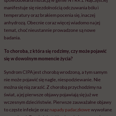
spowodowana mutacją w genie NTRK1. Najczęściej
manifestuje się niezdolnością odczuwania bólu i
temperatury oraz brakiem pocenia się, inaczej
anhydrozą. Obecnie coraz więcej wiadomo na jej
temat, choć nieustannie prowadzone są nowe
badania.
To choroba, z która się rodzimy, czy może pojawić
się w dowolnym momencie życia?
Syndrom CIPA jest chorobą wrodzoną, a tym samym
nie może pojawić się nagle, niespodziewanie. Nie
można się nią zarazić. Z chorobą przychodzimy na
świat, a jej pierwsze objawy pojawiają się już we
wczesnym dzieciństwie. Pierwsze zauważalne objawy
to częste infekcje oraz
napady padaczkowe
wywołane