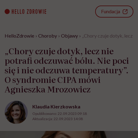
Go
to
Fundacja
content
HelloZdrowie
›
Choroby
›
Objawy
›
„Chory czuje dotyk, lecz 
„Chory czuje dotyk, lecz nie
potrafi odczuwać bólu. Nie poci
się i nie odczuwa temperatury”.
O syndromie CIPA mówi
Agnieszka Mrozowicz
Klaudia Kierzkowska
Opublikowano:
22.09.2023 09:18
Aktualizacja:
22.09.2023 14:08