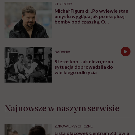
mediów społecznościowych.
„Najgorsze, co można zrobić, to
leczyć modne hasło”
OBJAWY
Czerwone plamy na żołędzi są
wskazaniem do wizyty u
specjalisty
OBJAWY
Mięśnie zaczynamy tracić już po
trzydziestce. „Najgorsze, co
można zrobić, to uznać utratę
sprawności za nieunikniony
element starzenia”
CHOROBY
Michał Figurski: „Po wylewie stan