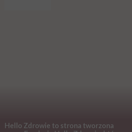
OBJAWY
Plamy na języku – przyczyny oraz
metody leczenia. Jakie schorzenia
przyczyniają się do powstania
plam na języku?
OBJAWY
Ból głowy po przebudzeniu. Oto
najczęstsze przyczyny
OBJAWY
Powiększone migdały kojarzą się
z poważnymi schorzeniami. Czy
słusznie?