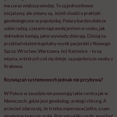
ma coraz większą wiedzę. To są jednostkowe
inicjatywy, ale zmiany są. Jeżeli chodzi o praktyki
ginekologiczne w pojedynkę, Polacy bardzo dobrze
sobie radzą, czasami naprawdę jestem w szoku, jak
dokładnie badają, jakie wywiady zbierają. Dzisiaj na
przykład miałem kapitalny wynik pacjentki z Nowego
Sącza. Wrocław, Warszawa, też Katowice – to są
miasta, w których coś się dzieje, są pojedyncze osoby z
Krakowa.
Rozwiązań systemowych jednak nie przybywa?
W Polsce w zasadzie nie powstają takie centra jak w
Niemczech, gdzie jest ginekolog, urolog i chirurg. A
przecież zdarza się, że trzeba zoperować jelito, a sam
ginekolog tego nie zrobi. Potrzeba kilku osób: musi być