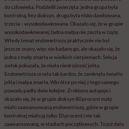
do człowieka. Podzielili zwierzęta: jedna grupa była
kontrolną, bez dioksyn, druga była nisko dawkowana,
trzecia –
wysokodawkowana
. Okazało się, że w grupie
wysokodawkowanej
żadna małpa nie zaszła w ciążę.
Wtedy temat endometriozy praktycznie nie był
jeszcze znany, więc nie badano go, ale okazało się, że
jedna z małp zmarła w wielkich cierpieniach. Sekcja
zwłok pokazała, że miała niedrożność jelita.
Endometrioza urosła tak bardzo, że zamknęła światło
jelita i małpa zmarła. Wkrótce po niej z tego samego
powodu padły dwie kolejne. Zrobiono autopsje i
okazało się, że w grupie dioksyn 80 procent małp
miało zaawansowaną endometriozę, gdzie w grupie
kontrolnej miało ją tylko 10 procent i nie tak
zaawansowaną, w stadiach początkowych. To już dało