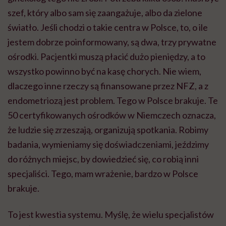
szef, który albo sam się zaangażuje, albo da zielone
światło. Jeśli chodzi o takie centra w Polsce, to, o ile
jestem dobrze poinformowany, są dwa, trzy prywatne
ośrodki. Pacjentki muszą płacić dużo pieniędzy, a to
wszystko powinno być na kasę chorych. Nie wiem,
dlaczego inne rzeczy są finansowane przez NFZ, a z
endometriozą jest problem. Tego w Polsce brakuje. Te
50 certyfikowanych ośrodków w Niemczech oznacza,
że ludzie się zrzeszają, organizują spotkania. Robimy
badania, wymieniamy się doświadczeniami, jeździmy
do różnych miejsc, by dowiedzieć się, co robią inni
specjaliści. Tego, mam wrażenie, bardzo w Polsce
brakuje.
To jest kwestia systemu. Myślę, że wielu specjalistów