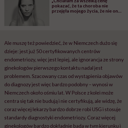
„Chciałam za wszelką cenę
pokazać, że ta choroba nie
przejęła mojego życia, że nie ona
dyktuje tu warunki” – mówi Mary
Komasa, endowojowniczka
Ale
muszę też powiedzieć, że w Niemczech dużo się
dzieje: jest już 50 certyfikowanych centrów
endometriozy, więc jest lepiej, ale ignorancja ze strony
ginekologów pierwszego kontaktu nadal jest
problemem. Szacowany czas od wystąpienia objawów
do diagnozy jest więc bardzo podobny – wynosi w
Niemczech około ośmiu lat. W Polsce z kolei może
centra się tak nie budują i nie certyfikują, ale widzę, że
coraz więcej lekarzy bardzo dobrze robi USG i stosuje
standardy diagnostyki endometriozy. Coraz więcej
ginekologów bardzo dokładnie bada w tym kierunku i