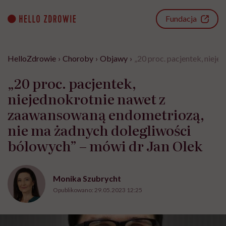
Go
to
Fundacja
content
HelloZdrowie
›
Choroby
›
Objawy
›
„20 proc. pacjentek, niej
„20 proc. pacjentek,
niejednokrotnie nawet z
zaawansowaną endometriozą,
nie ma żadnych dolegliwości
bólowych” – mówi dr Jan Olek
Monika Szubrycht
Opublikowano:
29.05.2023 12:25