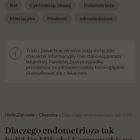
Ból
Cykl miesiączkowy
Endometrioza
Miesiączka
Płodność
zdrowie kobiet
Treści zawarte w serwisie mają wyłącznie
i
charakter informacyjny i nie stanowią porady
lekarskiej. Pamiętaj, że w przypadku
problemów ze zdrowiem należy bezwzględnie
skonsultować się z lekarzem.
HelloZdrowie
›
Choroby
›
Dlaczego endometrioza tak boli? Dr
Dlaczego endometrioza tak
boli? Dr Mikołaj Karmowski: na