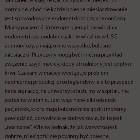
Jan Olek
: Myślę, że tak. Oczywiście, nie jest to
normalne, choć nie każde bolesne miesiączkowanie
jest spowodowane endometriozą czy
adenomiozą
.
Mamy pacjentki, które operujemy i nie widzimy
endometriozy, podobnie jak nie widzimy w USG
adenomiozy
, a mają, mimo wszystko, bolesne
miesiączki. Przyczyny mogą być inne, na przykład
zwężenie szyjki macicy, kiedy utrudniony jest odpływ
krwi. Czasami w macicy występuje problem
nadmiernej produkcji prostaglandyny, ale te przypadki
bada się raczej na uniwersytetach, my w szpitalu nie
jesteśmy w stanie. Jest więc niewielki odsetek
pacjentek, które mają bolesne miesiączki i możemy
powiedzieć, oczywiście w cudzysłowie, że to jest
„normalne”. Wiemy jednak, że jak wszystko jest
dobrze, miesiączki nie powinny być bolesne.