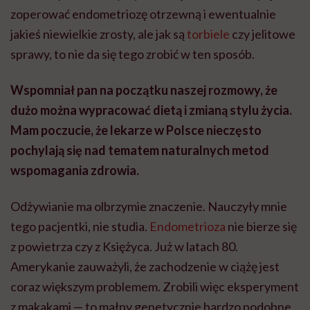
zoperować endometriozę otrzewną i ewentualnie
jakieś niewielkie zrosty, ale jak są
torbiele
czy jelitowe
sprawy, to nie da się tego zrobić w ten sposób.
Wspomniał pan na początku naszej rozmowy, że
dużo można wypracować dietą i zmianą stylu życia.
Mam poczucie, że lekarze w Polsce nieczęsto
pochylają się nad tematem naturalnych metod
wspomagania zdrowia.
Odżywianie ma olbrzymie znaczenie. Nauczyły mnie
tego pacjentki, nie studia.
Endometrioza
nie bierze się
z powietrza czy z Księżyca. Już w latach 80.
Amerykanie zauważyli, że zachodzenie w ciążę jest
coraz większym problemem. Zrobili więc eksperyment
z makakami — to małpy genetycznie bardzo podobne