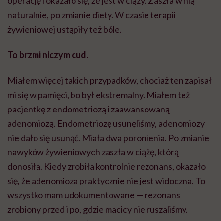
operację i okazało się, że jest w ciąży. Zaszła w nią
naturalnie, po zmianie diety. W czasie terapii
żywieniowej ustąpiły też bóle.
To brzmi niczym cud.
Miałem więcej takich przypadków, chociaż ten zapisał
mi się w pamięci, bo był ekstremalny. Miałem też
pacjentkę z endometriozą i zaawansowaną
adenomiozą
. Endometriozę usunęliśmy,
adenomiozy
nie dało się usunąć. Miała dwa poronienia. Po zmianie
nawyków żywieniowych zaszła w ciążę, którą
donosiła. Kiedy zrobiła kontrolnie rezonans, okazało
się, że
adenomioza
praktycznie nie jest widoczna. To
wszystko mam udokumentowane — rezonans
zrobiony przed i
po,
gdzie macicy nie ruszaliśmy.