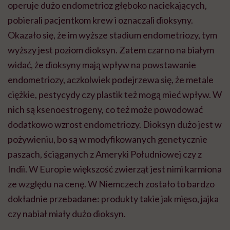
operuje dużo endometrioz głęboko naciekających,
pobierali pacjentkom krew i oznaczali dioksyny.
Okazało się, że im wyższe stadium endometriozy, tym
wyższy jest poziom dioksyn. Zatem czarno na białym
widać, że dioksyny mają wpływ na powstawanie
endometriozy, aczkolwiek podejrzewa się, że metale
ciężkie, pestycydy czy plastik też mogą mieć wpływ. W
nich są
ksenoestrogeny
, co też może powodować
dodatkowo wzrost endometriozy. Dioksyn dużo jest w
pożywieniu, bo są w modyfikowanych genetycznie
paszach, ściąganych z Ameryki Południowej czy z
Indii. W Europie większość zwierząt jest nimi karmiona
ze względu na cenę. W Niemczech zostało to bardzo
dokładnie przebadane: produkty takie jak mięso, jajka
czy nabiał miały dużo dioksyn.