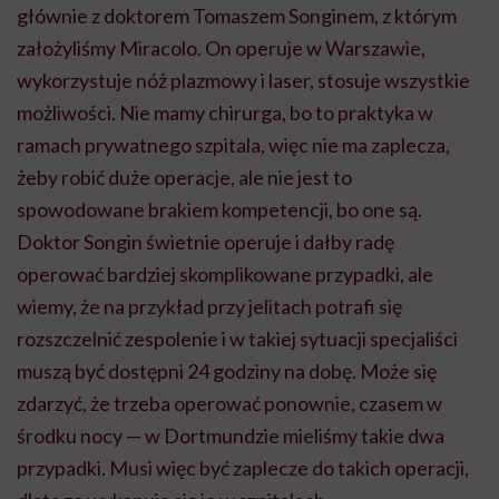
głównie z doktorem Tomaszem
Songinem
, z którym
założyliśmy
Miracolo
. On operuje w Warszawie,
wykorzystuje nóż plazmowy i laser, stosuje wszystkie
możliwości. Nie mamy chirurga, bo to praktyka w
ramach prywatnego szpitala, więc nie ma zaplecza,
żeby robić duże operacje, ale nie jest to
spowodowane brakiem kompetencji, bo one są.
Doktor
Songin
świetnie operuje i dałby radę
operować bardziej skomplikowane przypadki, ale
wiemy, że na przykład przy jelitach potrafi się
rozszczelnić
zespolenie i w takiej sytuacji specjaliści
muszą być dostępni 24 godziny na dobę. Może się
zdarzyć, że trzeba operować ponownie, czasem w
środku nocy — w Dortmundzie mieliśmy takie dwa
przypadki. Musi więc być zaplecze do takich operacji,