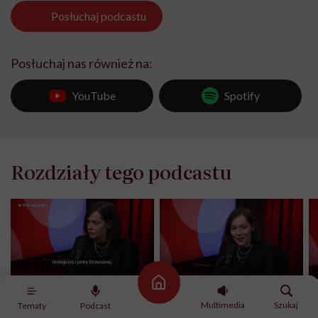
Posłuchaj
podcastu
Posłuchaj nas również na:
YouTube
Spotify
Rozdziały tego podcastu
Strona główna
Najlepsze fragmenty
Początek rozmowy,
E
powitanie i przedstawienie
"
Multimedia
Szukaj
Tematy
Podcast
rozmówcy
o