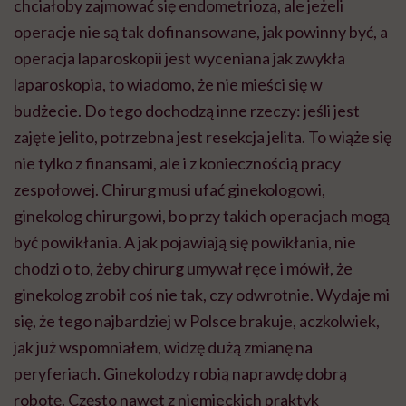
chciałoby zajmować się endometriozą, ale jeżeli
operacje nie
są tak dofinansowane, jak powinny być,
a
operacja laparoskopii jest wyceniana jak zwykła
laparoskopia, to wiadomo, że nie mieści się w
budżecie. Do tego dochodzą inne rzeczy: jeśli jest
zajęte jelito, potrzebna jest resekcja jelita. To wiąże się
nie tylko z finansami, ale i z koniecznością pracy
zespołowej. Chirurg musi ufać ginekologowi,
ginekolog chirurgowi, bo przy takich operacjach mogą
być powikłania. A jak pojawiają się powikłania, nie
chodzi o to, żeby chirurg umywał ręce i mówił, że
ginekolog zrobił coś nie tak, czy odwrotnie. Wydaje mi
się, że tego najbardziej w Polsce brakuje, aczkolwiek,
jak już wspomniałem, widzę dużą zmianę na
peryferiach. Ginekolodzy robią naprawdę dobrą
robotę. Często nawet z niemieckich praktyk