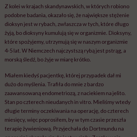
Z kolei w krajach skandynawskich, w których robiono
podobne badania, okazało się, że największe stężenie
dioksyn jest w rybach, zwłaszcza w tych, które długo
żyją, bo dioksyny kumulują się w organizmie. Dioksyny,
które
spożyjemy, utrzymują się w naszym organizmie
4-
5 lat. W Niemczech najczystszą rybą jest pstrąg, a
morską śledź, bo żyje w miarę krótko.
Miałem kiedyś pacjentkę, której przypadek dał mi
dużo do myślenia. Trafiła do mnie z bardzo
zaawansowaną endometriozą, z naciekiem na jelito.
Stan po czterech nieudanych in vitro. Mieliśmy wtedy
długie terminy oczekiwania na operację, do czterech
miesięcy, więc poprosiłem, by w tym czasie przeszła
terapię żywieniową. Przyjechała do Dortmundu na