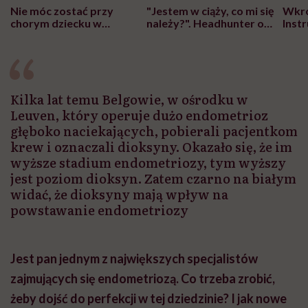
Nie móc zostać przy
"Jestem w ciąży, co mi się
Wkró
chorym dziecku w
należy?". Headhunter o
Inst
szpitalu to tortura.
zmianie pokoleniowej u
atak
"Przeszkadzać w tym
kobiet w ciąży na rynku
wars
może chyba tylko
pracy
eksp
głupota i brak
wyobraźni"
Kilka lat temu Belgowie, w ośrodku w
Leuven, który operuje dużo endometrioz
głęboko naciekających, pobierali pacjentkom
krew i oznaczali dioksyny. Okazało się, że im
wyższe stadium endometriozy, tym wyższy
jest poziom dioksyn. Zatem czarno na białym
widać, że dioksyny mają wpływ na
powstawanie endometriozy
Jest pan jednym z największych specjalistów
zajmujących się endometriozą. Co trzeba zrobić,
żeby dojść do perfekcji w tej dziedzinie? I jak nowe