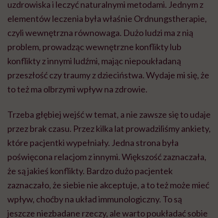
uzdrowiska i leczyć naturalnymi metodami. Jednym z
elementów leczenia była właśnie
Ordnungstherapie
,
czyli wewnętrzna równowaga. Dużo ludzi ma z nią
problem, prowadząc wewnętrzne konflikty lub
konflikty z innymi ludźmi, mając niepoukładaną
przeszłość czy traumy z dzieciństwa. Wydaje mi się, że
to też ma olbrzymi wpływ na zdrowie.
Trzeba głębiej wejść w temat, a nie zawsze się to udaje
przez brak czasu. Przez kilka lat prowadziliśmy ankiety,
które pacjentki wypełniały. Jedna strona była
poświęcona relacjom z innymi. Większość zaznaczała,
że są jakieś konflikty. Bardzo dużo pacjentek
zaznaczało, że siebie nie akceptuje, a to też może mieć
wpływ, choćby na układ immunologiczny. To są
jeszcze niezbadane rzeczy, ale warto poukładać sobie