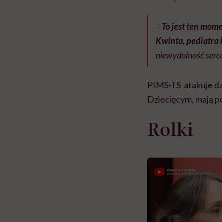
–
To jest ten mome
Kwinta, pediatra 
niewydolność serca
PIMS-TS atakuje dz
Dziecięcym, mają po 
Rolki