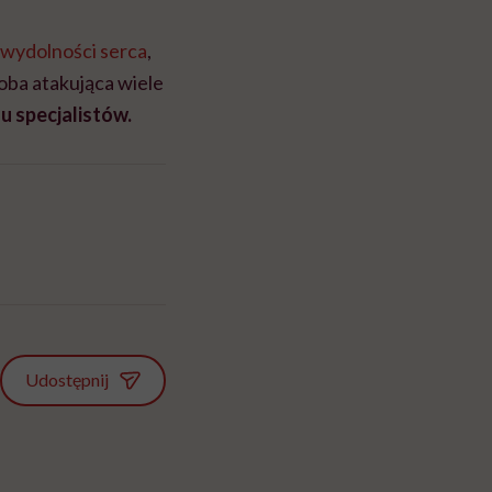
ewydolności serca
,
oba atakująca wiele
 specjalistów.
Udostępnij