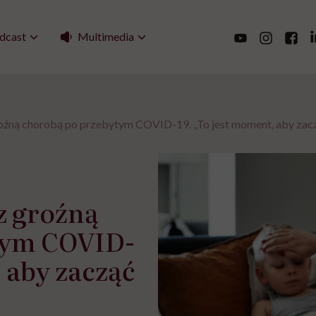
Multimedia
dcast
roźną chorobą po przebytym COVID-19. „To jest moment, aby zacz
 z groźną
tym COVID-
, aby zacząć