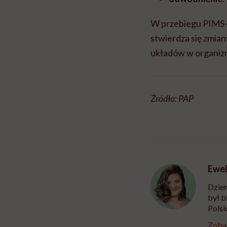
W przebiegu PIMS-T
stwierdza się zmia
układów w organizm
Źródło: PAP
Ewel
Dzien
był b
Polsk
Zobac