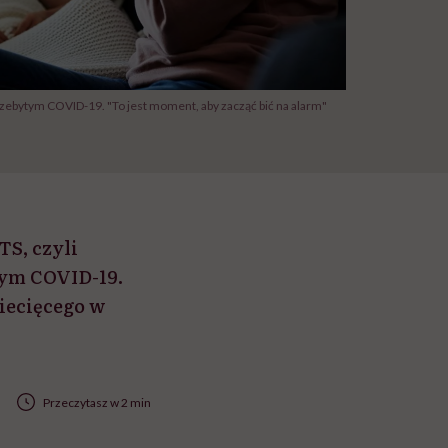
rzebytym COVID-19. "To jest moment, aby zacząć bić na alarm"
TS, czyli
tym COVID-19.
iecięcego w
Przeczytasz w 2 min