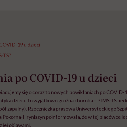
 COVID-19 u dzieci
S-TS?
ia po COVID-19 u dzieci
wiadujemy się o coraz to nowych powikłaniach po COVID-19
tyka dzieci. To wyjątkowo groźna choroba – PIMS-TS ped
ół zapalny). Rzeczniczka prasowa Uniwersyteckiego Szpi
 Pokorna-Hryniszyn poinformowała, że w tej placówce le
z jej objawami.