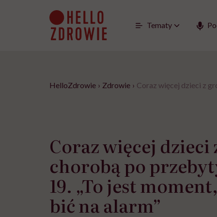
Go
to
content
Tematy
Po
HelloZdrowie
›
Zdrowie
›
Coraz więcej dzieci z g
Coraz więcej dzieci
chorobą po przeby
19. „To jest moment
bić na alarm”