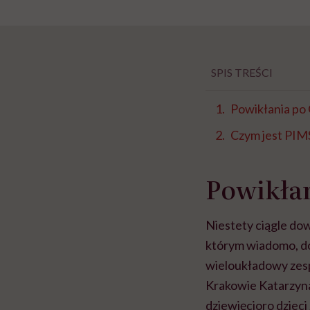
SPIS TREŚCI
Powikłania po
Czym jest PIM
Powikłan
Niestety ciągle do
którym wiadomo, do
wieloukładowy zesp
Krakowie Katarzyna
dziewięcioro dzieci 