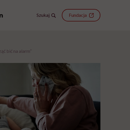
Szukaj
Fundacja
ąć bić na alarm”