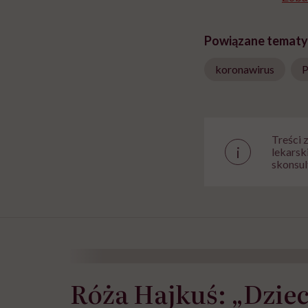
Powiązane tematy
koronawirus
P
Treści 
i
lekarsk
skonsul
Róża Hajkuś: „Dzieci 