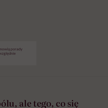
tanowią porady
względnie
lu, ale tego, co się