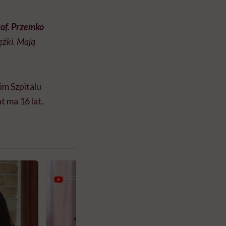
rof. Przemko
iężki. Mają
im Szpitalu
t ma 16 lat.