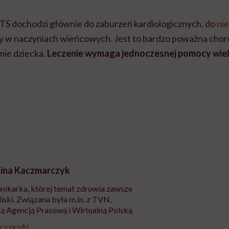
S dochodzi głównie do zaburzeń kardiologicznych, do
ni
ny w naczyniach wieńcowych. Jest to bardzo poważna chor
ie dziecka.
Leczenie wymaga jednoczesnej pomocy wielu
ina Kaczmarczyk
nikarka, której temat zdrowia zawsze
liski. Związana była m.in. z TVN,
ą Agencją Prasową i Wirtualną Polską
z profil