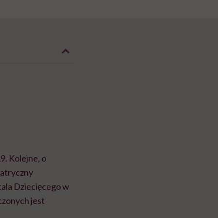
. Kolejne, o
iatryczny
tala Dziecięcego w
czonych jest