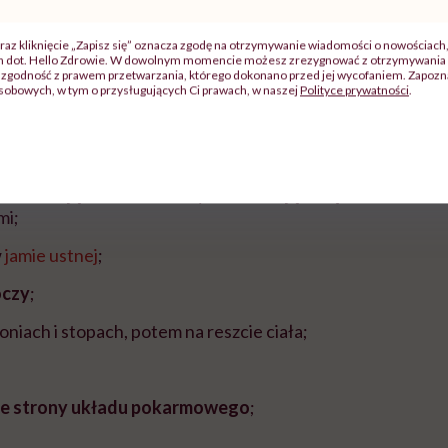
isystem Syndrome – Temporally Associated with SARS-CoV
zebytym, także bezobjawowo, COVID-19. Jest to reakcja
raz kliknięcie „Zapisz się” oznacza zgodę na otrzymywanie wiadomości o nowościach
ch dot. Hello Zdrowie. W dowolnym momencie możesz zrezygnować z otrzymywania 
 przypomina zespół Kawasakiego, a pierwsze jej sympto
zgodność z prawem przetwarzania, którego dokonano przed jej wycofaniem. Zapoznaj
(bostonkę).
sobowych, w tym o przysługujących Ci prawach, w naszej
Polityce prywatności
.
:
zka
trwająca minimum trzy dni i niedająca się zbić
i;
w
jamie ustnej
;
oczy
;
oniach i stopach, potem na reszcie ciała;
 ze strony układu pokarmowego
;