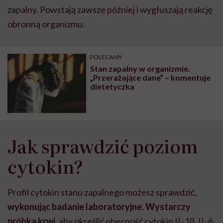
zapalny. Powstają zawsze później i wygłuszają reakcję
obronną organizmu.
POLECAMY
Stan zapalny w organizmie.
„Przerażające dane” – komentuje
dietetyczka
Jak sprawdzić poziom
cytokin?
Profil cytokin stanu zapalnego możesz sprawdzić,
wykonując badanie laboratoryjne
.
Wystarczy
próbka krwi
, aby określić obecność cytokin IL-1β, IL-6,