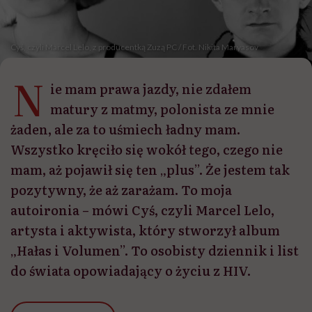
Cyś, czyli Marcel Lelo, z producentką Zuzą PC / Fot. Nikita Maryasov
N
ie mam prawa jazdy, nie zdałem
matury z matmy, polonista ze mnie
żaden, ale za to uśmiech ładny mam.
Wszystko kręciło się wokół tego, czego nie
mam, aż pojawił się ten „plus”. Że jestem tak
pozytywny, że aż zarażam. To moja
autoironia – mówi Cyś, czyli Marcel Lelo,
artysta i aktywista, który stworzył album
„Hałas i Volumen”. To osobisty dziennik i list
do świata opowiadający o życiu z HIV.