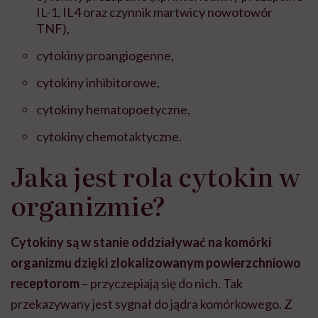
IL-1, IL4 oraz czynnik martwicy nowotowór
TNF),
cytokiny proangiogenne,
cytokiny inhibitorowe,
cytokiny hematopoetyczne,
cytokiny chemotaktyczne.
Jaka jest rola cytokin w
organizmie?
Cytokiny są w stanie oddziaływać na komórki
organizmu dzięki zlokalizowanym powierzchniowo
receptorom
– przyczepiają się do nich.
Tak
przekazywany jest sygnał do jądra komórkowego.
Z