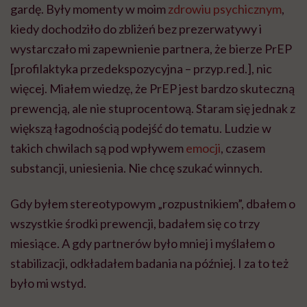
gardę. Były momenty w moim
zdrowiu psychicznym
,
kiedy dochodziło do zbliżeń bez prezerwatywy i
wystarczało mi zapewnienie partnera, że bierze PrEP
[profilaktyka przedekspozycyjna – przyp.red.], nic
więcej. Miałem wiedzę, że PrEP jest bardzo skuteczną
prewencją, ale nie stuprocentową. Staram się jednak z
większą łagodnością podejść do tematu. Ludzie w
takich chwilach są pod wpływem
emocji
, czasem
substancji, uniesienia. Nie chcę szukać winnych.
Gdy byłem stereotypowym „rozpustnikiem”, dbałem o
wszystkie środki prewencji, badałem się co trzy
miesiące. A gdy partnerów było mniej i myślałem o
stabilizacji, odkładałem badania na później. I za to też
było mi wstyd.