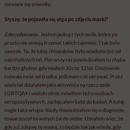
niewiele się zmieniło.
Słyszę, że pojawiła się ulga po zdjęciu maski?
Zdecydowanie. Jestem jedną z tych osób, które po
prostu nie umieją trzymać takich tajemnic. I tak było
zawsze. To, że lubię chłopaków, było wiadomo już od
najmłodszych lat. Pierwszy raz powiedziałem to chyba
bardzo głośno, gdy miałem 10 czy 12 lat. Dosłownie
rozwala mnie od środka, jeśli mam coś ukrywać. Przez
wiele lat działałem jako aktywista na rzecz osób
LGBTQA+ i wielokrotnie mówiłem też o osobach
seropozytywnych, zachęcałem ludzi do badań. A tutaj
nagle taka wtopa. Kiedy dowiedziałem się o diagnozie,
towarzyszył mi wstyd i żal do siebie. Uznałem więc, że
gdy już zdejmę tę maskę, to będzie tak jak wtedy, gdy