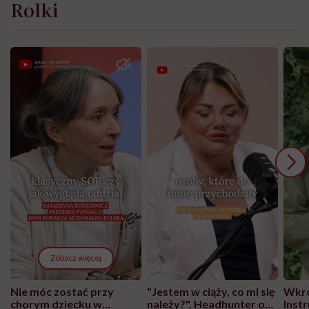
Rolki
Zobacz więcej
Nie móc zostać przy
"Jestem w ciąży, co mi się
Wkró
chorym dziecku w
należy?". Headhunter o
Inst