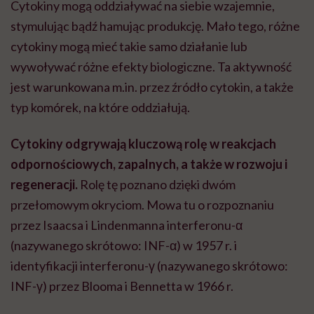
Cytokiny mogą oddziaływać na siebie wzajemnie,
stymulując bądź hamując produkcję. Mało tego, różne
cytokiny mogą mieć takie samo działanie lub
wywoływać różne efekty biologiczne. Ta aktywność
jest warunkowana m.in. przez źródło cytokin, a także
typ komórek, na które oddziałują.
Cytokiny odgrywają kluczową rolę w reakcjach
odpornościowych, zapalnych, a także w rozwoju i
regeneracji.
Rolę tę poznano dzięki dwóm
przełomowym okryciom. Mowa tu o rozpoznaniu
przez Isaacsa i Lindenmanna interferonu-α
(nazywanego skrótowo: INF-α) w 1957 r. i
identyfikacji interferonu-γ (nazywanego skrótowo:
INF-γ) przez Blooma i Bennetta w 1966 r.