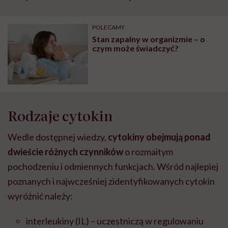
szpitalu to tortura.
zmianie pokoleniowej u
atak
"Przeszkadzać w tym
kobiet w ciąży na rynku
wars
może chyba tylko
pracy
eksp
POLECAMY
głupota i brak
Stan zapalny w organizmie – o
wyobraźni"
czym może świadczyć?
Rodzaje cytokin
Wedle dostępnej wiedzy,
cytokiny obejmują ponad
dwieście różnych czynników
o rozmaitym
pochodzeniu i odmiennych funkcjach. Wśród najlepiej
poznanych i najwcześniej zidentyfikowanych cytokin
wyróżnić należy:
interleukiny (IL) – uczestniczą w regulowaniu