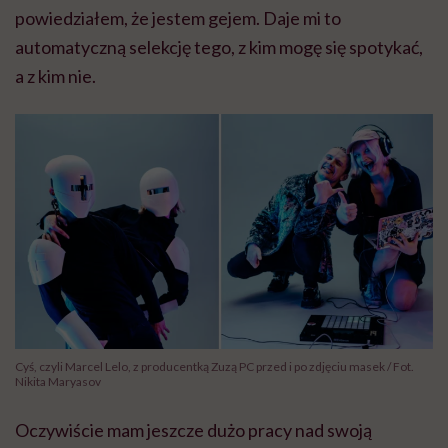
powiedziałem, że jestem gejem. Daje mi to
automatyczną selekcję tego, z kim mogę się spotykać,
a z kim nie.
Cyś, czyli Marcel Lelo, z producentką Zuzą PC przed i po zdjęciu masek / Fot.
Nikita Maryasov
Oczywiście mam jeszcze dużo pracy nad swoją