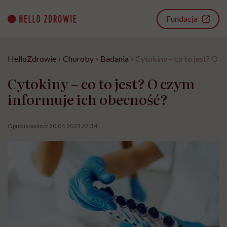
Go
to
Fundacja
content
HelloZdrowie
›
Choroby
›
Badania
›
Cytokiny – co to jest? O 
Cytokiny – co to jest? O czym
informuje ich obecność?
Opublikowano:
20.04.2023 22:34