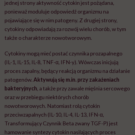
jednej strony aktywność cytokin jest pożądana,
ponieważ moduluje odpowiedź organizmu na
pojawiające się w nim patogeny. Z drugiej strony,
cytokiny odpowiadają za rozwój wielu chorób, w tym
także o charakterze nowotworowym.
Cytokiny mogą mieć postać czynnika prozapalnego
(IL-1, IL-15, IL-8, TNF-α, IFN-y). Wówczas inicjują
proces zapalny, będący reakcją organizmu na działanie
patogenów.
Aktywują się m.in. przy zakażeniach
bakteryjnych
, a także przy zawale mięśnia sercowego
oraz w przebiegu niektórych chorób
nowotworowych. Natomiast rolą cytokin
przeciwzapalnych (IL-10, IL-4, IL-13, IFN-α,
Transformujący Czynnik Beta zwany TGF-P) jest
hamowanie syntezy cytokin nasilających proces