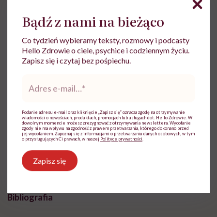
biegunka
,
Bądź z nami na bieżąco
zaburzenia neuropsychiczne.
Co tydzień wybieramy teksty, rozmowy i podcasty
Zmiany są wywoływane przede wszystkim przez IL-
Hello Zdrowie o ciele, psychice i codziennym życiu.
Zapisz się i czytaj bez pośpiechu.
18, IFNγ, sFasL i ICAM-1.
Przy tej nieprawidłowości
cytokiny zaczynają uszkadzać zdrowe tkanki oraz
Adres
e-
narządy.
Początkowo mało niepokojące objawy
mail
*
szybko przeistaczają się w rozsianą zakrzepicę,
Podanie adresu e-mail oraz kliknięcie „Zapisz się” oznacza zgodę na otrzymywanie
niewydolność oddechową, obstrukcję naczyń
wiadomości o nowościach, produktach, promocjach lub usługach dot. Hello Zdrowie. W
dowolnym momencie możesz zrezygnować z otrzymywania newslettera. Wycofanie
zgody nie ma wpływu na zgodność z prawem przetwarzania, którego dokonano przed
krwionośnych, uszkodzenia nerek i wątroby, aż
jej wycofaniem. Zapoznaj się z informacjami o przetwarzaniu danych osobowych, w tym
o przysługujących Ci prawach, w naszej
Polityce prywatności
.
wreszcie wstrząs naczynioruchowy i śmierć.
Zapisz się
Bibliografia