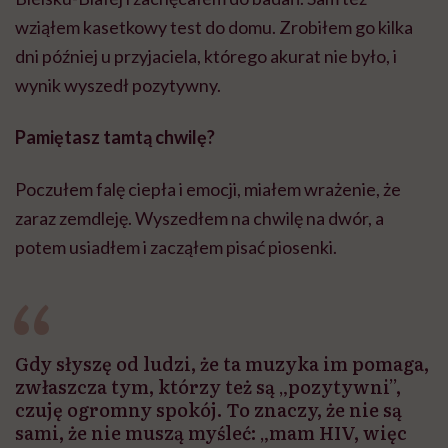
wziąłem kasetkowy test do domu. Zrobiłem go kilka
dni później u przyjaciela, którego akurat nie było, i
wynik wyszedł pozytywny.
Pamiętasz tamtą chwilę?
Poczułem falę ciepła i emocji, miałem wrażenie, że
zaraz zemdleję. Wyszedłem na chwilę na dwór, a
potem usiadłem i zacząłem pisać piosenki.
Gdy słyszę od ludzi, że ta muzyka im pomaga,
zwłaszcza tym, którzy też są „pozytywni”,
czuję ogromny spokój. To znaczy, że nie są
sami, że nie muszą myśleć: „mam HIV, więc