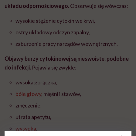
układu odpornościowego
. Obserwuje się wówczas:
wysokie stężenie cytokin we krwi,
ostry układowy odczyn zapalny,
zaburzenie pracy narządów wewnętrznych.
Objawy burzy cytokinowej są nieswoiste, podobne
do infekcji.
Pojawia się zwykle:
wysoka gorączka,
bóle głowy
, mięśni i stawów,
zmęczenie,
utrata apetytu,
wysypka
,