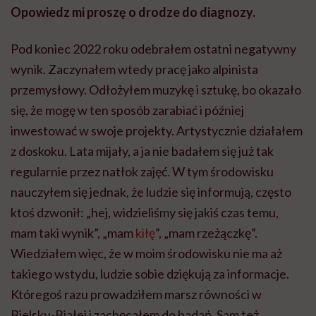
Opowiedz mi proszę o drodze do diagnozy.
Pod koniec 2022 roku odebrałem ostatni negatywny
wynik. Zaczynałem wtedy pracę jako alpinista
przemysłowy. Odłożyłem muzykę i sztukę, bo okazało
się, że mogę w ten sposób zarabiać i później
inwestować w swoje projekty. Artystycznie działałem
z doskoku. Lata mijały, a ja nie badałem się już tak
regularnie przez natłok zajęć. W tym środowisku
nauczyłem się jednak, że ludzie się informują, często
ktoś dzwonił: „hej, widzieliśmy się jakiś czas temu,
mam taki wynik”, „mam
kiłę
”, „mam rzeżączkę”.
Wiedziałem więc, że w moim środowisku nie ma aż
takiego wstydu, ludzie sobie dziękują za informacje.
Któregoś razu prowadziłem marsz równości w
Bielsku-Białej i zachęcałem do badań. Sam też