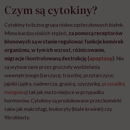
Czym są cytokiny?
Cytokiny to liczna grupa niskocząsteczkowych białek.
Mimo bardzo niskich stężeń,
za pomocą receptorów
błonowych są w stanie regulować funkcje komórek
organizmu, w tym ich wzrost, różnicowanie,
migracje i kontrolowaną destrukcję (
apoptozę
)
. Nie
są wytwarzane przez gruczoły wydzielania
wewnętrznego (tarczycę, trzustkę, przytarczyce,
jajniki i jądra, nadnercza, grasicę, szyszynkę,
przysadkę
mózgową
) tak jak ma to miejsce w przypadku
hormonów. Cytokiny są produkowane przez komórki
takie jak makrofagi, leukocyty (białe krwinki) czy
fibroblasty.