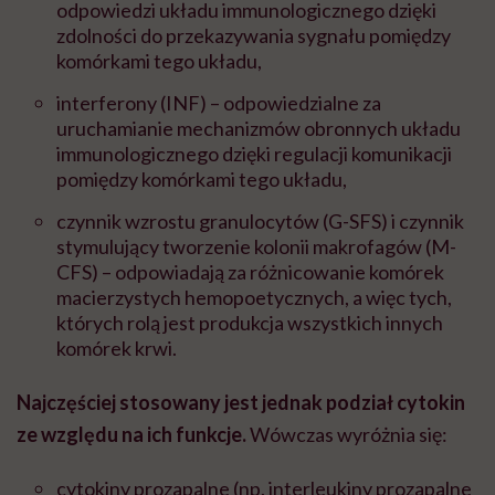
odpowiedzi układu immunologicznego dzięki
zdolności do przekazywania sygnału pomiędzy
komórkami tego układu,
interferony (INF) – odpowiedzialne za
uruchamianie mechanizmów obronnych układu
immunologicznego dzięki regulacji komunikacji
pomiędzy komórkami tego układu,
czynnik wzrostu granulocytów (G-SFS) i czynnik
stymulujący tworzenie kolonii makrofagów (M-
CFS) – odpowiadają za różnicowanie komórek
macierzystych hemopoetycznych, a więc tych,
których rolą jest produkcja wszystkich innych
komórek krwi.
Najczęściej stosowany jest jednak podział cytokin
ze względu na ich funkcje.
Wówczas wyróżnia się:
cytokiny prozapalne (np. interleukiny prozapalne