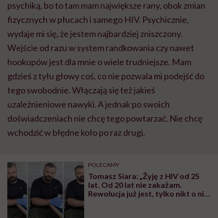
psychiką, bo to tam mam największe rany, obok zmian
fizycznych w płucach i samego HIV. Psychicznie,
wydaje mi się, że jestem najbardziej zniszczony.
Wejście od razu w system randkowania czy nawet
hookupów jest dla mnie o wiele trudniejsze. Mam
gdzieś z tyłu głowy coś, co nie pozwala mi podejść do
tego swobodnie. Włączają się też jakieś
uzależnieniowe nawyki. A jednak po swoich
doświadczeniach nie chcę tego powtarzać. Nie chcę
wchodzić w błędne koło po raz drugi.
POLECAMY
Tomasz Siara: „Żyję z HIV od 25
lat. Od 20 lat nie zakażam.
Rewolucja już jest, tylko nikt o niej
nie wie”