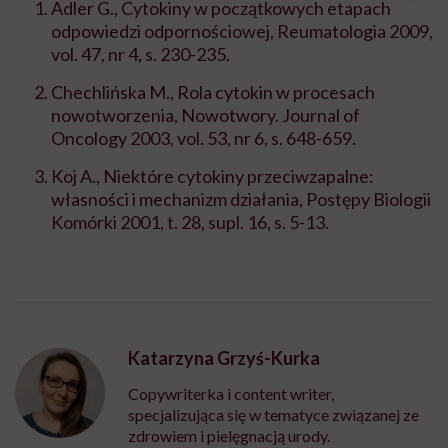
Adler G.,
Cytokiny w początkowych etapach
odpowiedzi odpornościowej,
Reumatologia 2009,
vol. 47, nr 4, s. 230-235.
Chechlińska M.,
Rola cytokin w procesach
nowotworzenia,
Nowotwory. Journal of
Oncology 2003, vol. 53, nr 6, s. 648-659.
Koj A.,
Niektóre cytokiny przeciwzapalne:
własności i mechanizm działania,
Postępy Biologii
Komórki 2001, t. 28, supl. 16, s. 5-13.
Katarzyna Grzyś-Kurka
Copywriterka i content writer,
specjalizująca się w tematyce związanej ze
zdrowiem i pielęgnacją urody.