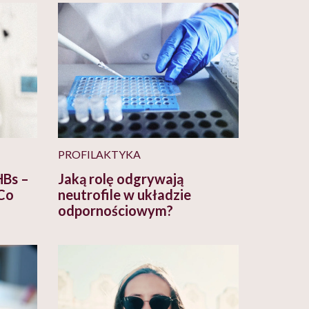
PROFILAKTYKA
HBs –
Jaką rolę odgrywają
 Co
neutrofile w układzie
odpornościowym?