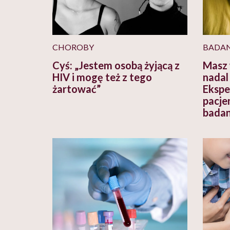
CHOROBY
BADAN
Cyś: „Jestem osobą żyjącą z
Masz 
HIV i mogę też z tego
nadal 
żartować”
Ekspe
pacjen
badan