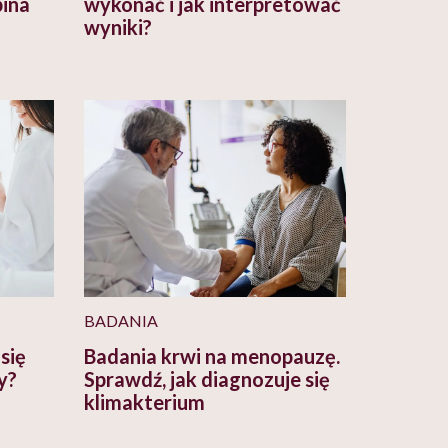
bina
wykonać i jak interpretować
wyniki?
BADANIA
się
Badania krwi na menopauzę.
ży?
Sprawdź, jak diagnozuje się
klimakterium