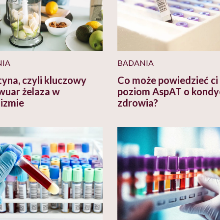
IA
BADANIA
tyna, czyli kluczowy
Co może powiedzieć ci
wuar żelaza w
poziom AspAT o kondyc
izmie
zdrowia?