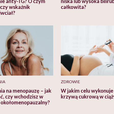
ie anty-TG? O czym
niska lub wysoka biliru
czy wskaźnik
całkowita?
iwciał?
IA
ZDROWIE
ia na menopauzę – jak
W jakim celu wykonuje 
ć, czy wchodzisz w
krzywą cukrową w cią
 okołomenopauzalny?