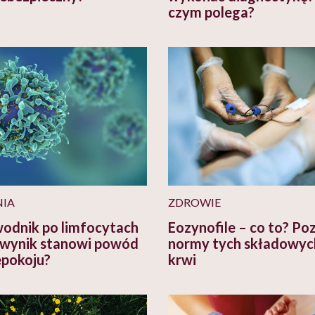
czym polega?
IA
ZDROWIE
odnik po limfocytach
Eozynofile – co to? Po
i wynik stanowi powód
normy tych składowyc
epokoju?
krwi