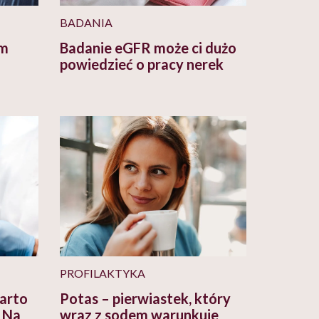
BADANIA
om
Badanie eGFR może ci dużo
powiedzieć o pracy nerek
PROFILAKTYKA
arto
Potas – pierwiastek, który
 Na
wraz z sodem warunkuje