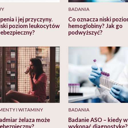
WY
BADANIA
enia i jej przyczyny.
Co oznacza niski pozi
iski poziom leukocytów
hemoglobiny? Jak go
niebezpieczny?
podwyższyć?
MENTY I WITAMINY
BADANIA
admiar żelaza może
Badanie ASO – kiedy w
iebezpieczny?
wykonać diagnostykę?