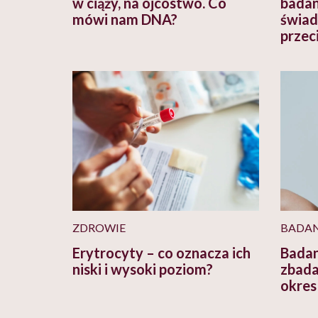
w ciąży, na ojcostwo. Co
badan
mówi nam DNA?
świad
przec
ZDROWIE
BADAN
Erytrocyty – co oznacza ich
Badan
niski i wysoki poziom?
zbada
okres