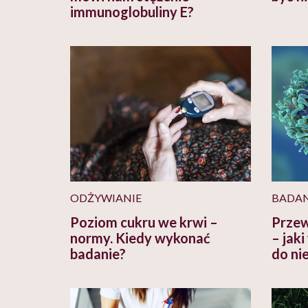
immunoglobuliny E?
ODŻYWIANIE
BADAN
Poziom cukru we krwi –
Przew
normy. Kiedy wykonać
– jak
badanie?
do ni