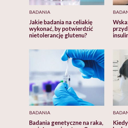
BADANIA
BADAN
Jakie badania na celiakię
Wska
wykonać, by potwierdzić
przyd
nietolerancję glutenu?
insul
BADANIA
BADAN
Badania genetyczne na raka,
Kiedy