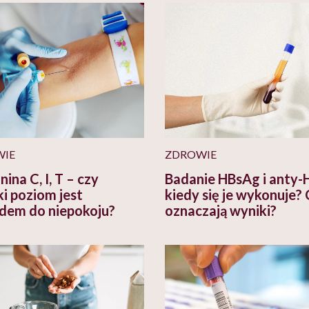
WIE
ZDROWIE
ina C, I, T – czy
Badanie HBsAg i anty-
i poziom jest
kiedy się je wykonuje?
em do niepokoju?
oznaczają wyniki?