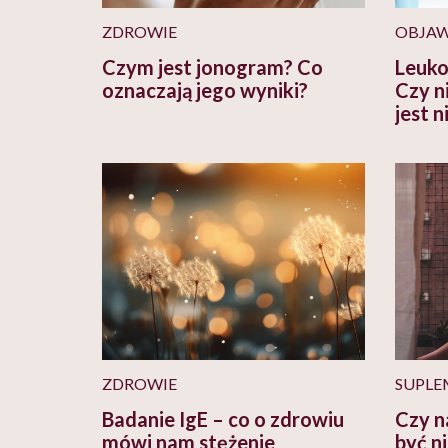
ZDROWIE
OBJA
Czym jest jonogram? Co
Leukop
oznaczają jego wyniki?
Czy n
jest 
ZDROWIE
SUPLE
Badanie IgE – co o zdrowiu
Czy n
mówi nam stężenie
być n