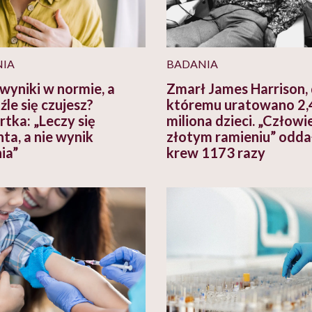
IA
BADANIA
wyniki w normie, a
Zmarł James Harrison, 
źle się czujesz?
któremu uratowano 2,
rtka: „Leczy się
miliona dzieci. „Człowi
ta, a nie wynik
złotym ramieniu” odda
ia”
krew 1173 razy