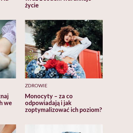
życie
ZDROWIE
znaj
Monocyty – za co
h we
odpowiadają i jak
zoptymalizować ich poziom?