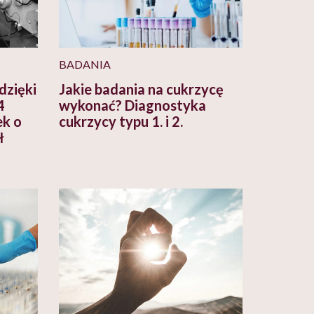
BADANIA
dzięki
Jakie badania na cukrzycę
4
wykonać? Diagnostyka
ek o
cukrzycy typu 1. i 2.
ł