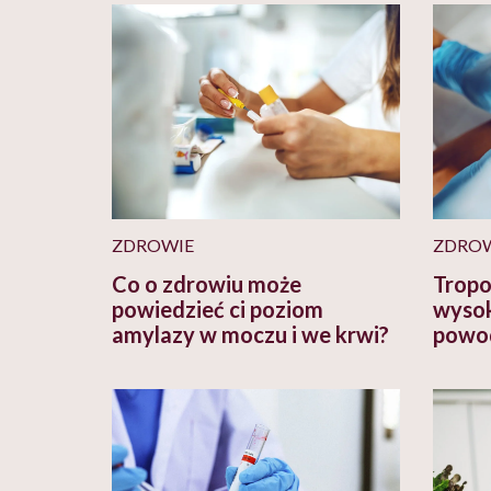
ZDROWIE
ZDRO
Co o zdrowiu może
Tropon
powiedzieć ci poziom
wysok
amylazy w moczu i we krwi?
powod