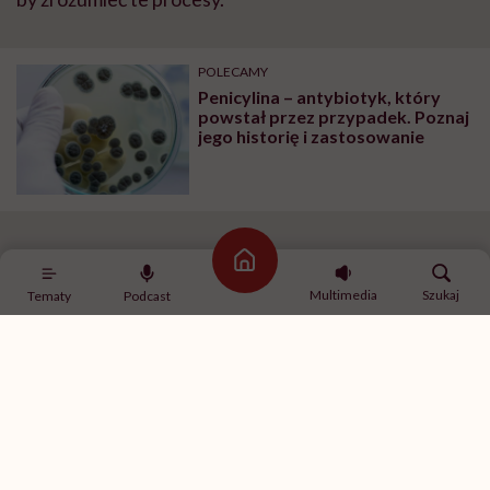
POLECAMY
Penicylina – antybiotyk, który
powstał przez przypadek. Poznaj
jego historię i zastosowanie
Pleśń na melonie
Strona główna
Multimedia
Szukaj
Tematy
Podcast
Prawie dekadę później dwaj naukowcy z Oxfordu prof.
Howard Florey i Ernset Chain trafili na artykuł
Fleminga o jego doświadczeniach z penicyliną i
postanowili je powtórzyć. Wyprodukowany w
laboratorium brązowy proszek przetestowali na
zwierzętach, a wyniki były niezwykłe: spośród