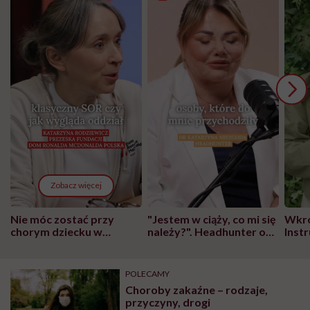
Zobacz więcej
Nie móc zostać przy
"Jestem w ciąży, co mi się
Wkró
chorym dziecku w
należy?". Headhunter o
Inst
szpitalu to tortura.
zmianie pokoleniowej u
atak
"Przeszkadzać w tym
kobiet w ciąży na rynku
wars
może chyba tylko
pracy
eksp
POLECAMY
głupota i brak
Choroby zakaźne – rodzaje,
wyobraźni"
przyczyny, drogi