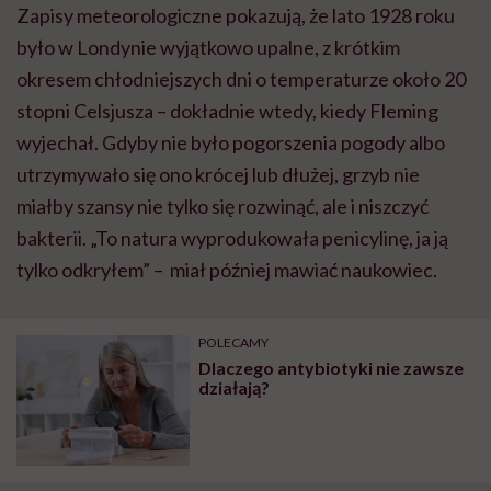
Zapisy meteorologiczne pokazują, że lato 1928 roku
było w Londynie wyjątkowo upalne, z krótkim
okresem chłodniejszych dni o temperaturze około 20
stopni Celsjusza – dokładnie wtedy, kiedy Fleming
wyjechał. Gdyby nie było pogorszenia pogody albo
utrzymywało się ono krócej lub dłużej, grzyb nie
miałby szansy nie tylko się rozwinąć, ale i niszczyć
bakterii. „To natura wyprodukowała penicylinę, ja ją
tylko odkryłem” – miał później mawiać naukowiec.
POLECAMY
Dlaczego antybiotyki nie zawsze
działają?