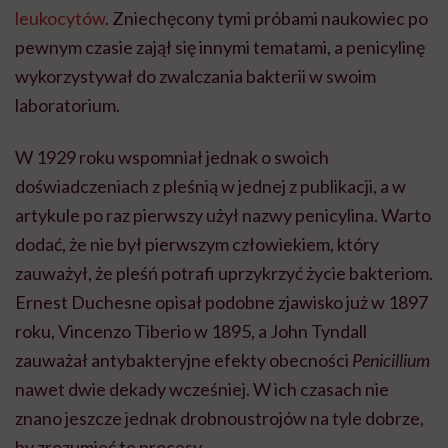
leukocytów
. Zniechęcony tymi próbami naukowiec po
pewnym czasie zajął się innymi tematami, a penicylinę
wykorzystywał do zwalczania bakterii w swoim
laboratorium.
W 1929 roku wspomniał jednak o swoich
doświadczeniach z pleśnią w jednej z publikacji, a w
artykule po raz pierwszy użył nazwy penicylina. Warto
dodać, że nie był pierwszym człowiekiem, który
zauważył, że pleśń potrafi uprzykrzyć życie bakteriom.
Ernest Duchesne opisał podobne zjawisko już w 1897
roku, Vincenzo Tiberio w 1895, a John Tyndall
zauważał antybakteryjne efekty obecności
Penicillium
nawet dwie dekady wcześniej. W ich czasach nie
znano jeszcze jednak drobnoustrojów na tyle dobrze,
by zrozumieć te procesy.