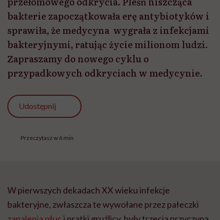
przełomowego odkrycia. Pleśń niszcząca
bakterie zapoczątkowała erę antybiotyków i
sprawiła, że medycyna wygrała z infekcjami
bakteryjnymi, ratując życie milionom ludzi.
Zapraszamy do nowego cyklu o
przypadkowych odkryciach w medycynie.
Udostępnij
Przeczytasz w 6 min
W pierwszych dekadach XX wieku infekcje
bakteryjne, zwłaszcza te wywołane przez pałeczki
zapalenia płuc
i prątki gruźlicy, były trzecią przyczyną