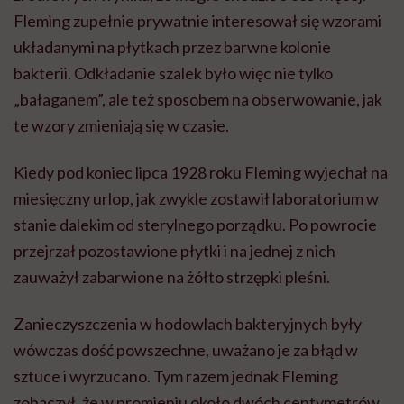
Fleming zupełnie prywatnie interesował się wzorami
układanymi na płytkach przez barwne kolonie
bakterii. Odkładanie szalek było więc nie tylko
„bałaganem”, ale też sposobem na obserwowanie, jak
te wzory zmieniają się w czasie.
Kiedy pod koniec lipca 1928 roku Fleming wyjechał na
miesięczny urlop, jak zwykle zostawił laboratorium w
stanie dalekim od sterylnego porządku. Po powrocie
przejrzał pozostawione płytki i na jednej z nich
zauważył zabarwione na żółto strzępki pleśni.
Zanieczyszczenia w hodowlach bakteryjnych były
wówczas dość powszechne, uważano je za błąd w
sztuce i wyrzucano. Tym razem jednak Fleming
zobaczył, że w promieniu około dwóch centymetrów