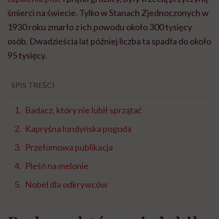
śmierci na świecie. Tylko w Stanach Zjednoczonych w
1930 roku zmarło z ich powodu około 300 tysięcy
osób. Dwadzieścia lat później liczba ta spadła do około
95 tysięcy.
SPIS TREŚCI
Badacz, który nie lubił sprzątać
Kapryśna londyńska pogoda
Przełomowa publikacja
Pleśń na melonie
Nobel dla odkrywców