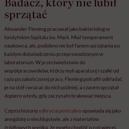
Badacz, który nie lubił
sprzątać
Alexander Fleming pracował jako bakteriolog w
londyńskim Szpitalu św. Marii. Miał temperament
naukowca, ale, podobno nie był fanem sprzątania po
każdym doświadczeniu przeprowadzonym w
laboratorium. W przeciwieństwie do
współpracowników, którzy myli aparaturę i szalki od
razu po zakończonej pracy, Fleming potrafił odkładać
je na stół i wracać do nich później, a czasem sprzątał
dopiero wtedy, gdy zaczynało brakować miejsca.
Często historię
odkrycia penicyliny
opowiada się jako
anegdotę o niechlujstwie, ale z materiałów
źródłowych wynika, że mogło chodzić o coś więcej.