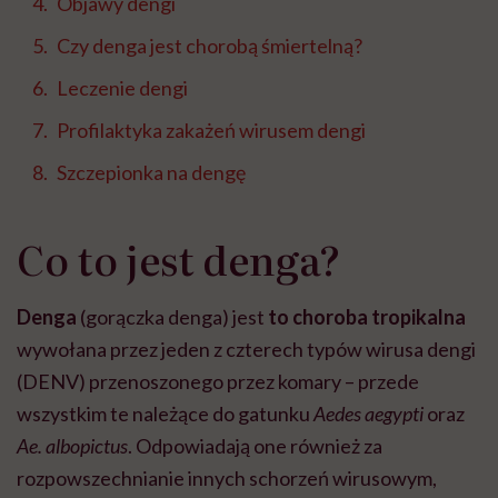
Objawy dengi
Czy denga jest chorobą śmiertelną?
Leczenie dengi
Profilaktyka zakażeń wirusem dengi
Szczepionka na dengę
Co to jest denga?
Denga
(gorączka denga) jest
to choroba tropikalna
wywołana przez jeden z czterech typów wirusa dengi
(DENV) przenoszonego przez komary – przede
wszystkim te należące do gatunku
Aedes aegypti
oraz
Ae. albopictus
. Odpowiadają one również za
rozpowszechnianie innych schorzeń wirusowym,