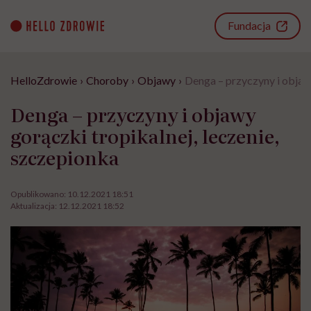
Go
to
Fundacja
content
HelloZdrowie
›
Choroby
›
Objawy
›
Denga – przyczyny i objawy
Denga – przyczyny i objawy
gorączki tropikalnej, leczenie,
szczepionka
Opublikowano:
10.12.2021 18:51
Aktualizacja:
12.12.2021 18:52