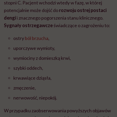
stopni C. Pacjent wchodzi wtedy w fazę, w której
potencjalnie może dojść do
rozwoju ostrej postaci
dengi
i znacznego pogorszenia stanu klinicznego.
Sygnały ostrzegawcze
świadczące o zagrożeniu to:
ostry
ból brzucha
,
uporczywe wymioty,
wymiociny z domieszką krwi,
szybki oddech,
krwawiące dziąsła,
zmęczenie,
nerwowość, niepokój.
W przypadku zaobserwowania powyższych objawów