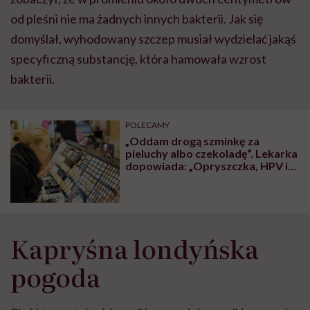
od pleśni nie ma żadnych innych bakterii. Jak się
domyślał, wyhodowany szczep musiał wydzielać jakąś
specyficzną substancję, która hamowała wzrost
bakterii.
POLECAMY
„Oddam drogą szminkę za
pieluchy albo czekoladę”. Lekarka
dopowiada: „Opryszczka, HPV i
gronkowiec gratis”
Kapryśna londyńska
pogoda