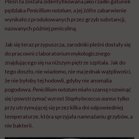
Pleśń ta została zidentyfikowana jako rzadki gatunek
pędzlaka
Penicillium notatum
, a jej żółte zabarwienie
wynikało z produkowanych przez grzyb substancji,
nazwanych później penicyliną.
Jak się teraz przypuszcza, zarodniki pleśni dostały się
do pracowni z laboratorium mykologicznego
znajdującego się na niższym piętrze szpitala. Jak do
tego doszło, nie wiadomo, nie ma jednak wątpliwości,
że nie byłoby tej hodowli, gdyby nie anomalia
pogodowa.
Penicillium notatum
miało szansę rozwinąć
się i powstrzymać wzrost
Staphylococcus aureus
tylko
przy utrzymującej się przez kilka dni odpowiedniej
temperaturze, która sprzyjała namnażaniu grzybów, a
nie bakterii.