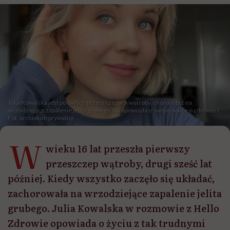
Julia Kowalska jest po dwóch przeszczepach wątroby, choruje też na
wrzodziejące zapalenie jelita grubego. Na opowiada o swojej walce o zdrowie /
Fot. archiwum prywatne
W
wieku 16 lat przeszła pierwszy
przeszczep wątroby, drugi sześć lat
później. Kiedy wszystko zaczęło się układać,
zachorowała na wrzodziejące zapalenie jelita
grubego. Julia Kowalska w rozmowie z Hello
Zdrowie opowiada o życiu z tak trudnymi