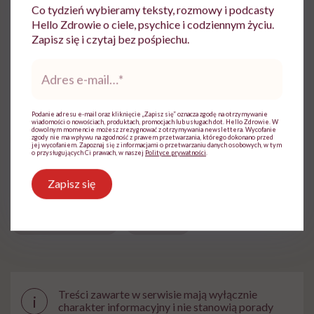
Lena Helman
Co tydzień wybieramy teksty, rozmowy i podcasty
Hello Zdrowie o ciele, psychice i codziennym życiu.
Copywriterka, dziennikarka, feministka,
Zapisz się i czytaj bez pośpiechu.
samorzeczniczka osób w spektrum
autyzmu.
Adres
e-
Zobacz profil
mail
*
Podanie adresu e-mail oraz kliknięcie „Zapisz się” oznacza zgodę na otrzymywanie
wiadomości o nowościach, produktach, promocjach lub usługach dot. Hello Zdrowie. W
dowolnym momencie możesz zrezygnować z otrzymywania newslettera. Wycofanie
Udostępnij
zgody nie ma wpływu na zgodność z prawem przetwarzania, którego dokonano przed
jej wycofaniem. Zapoznaj się z informacjami o przetwarzaniu danych osobowych, w tym
o przysługujących Ci prawach, w naszej
Polityce prywatności
.
Zapisz się
Powiązane tematy:
Choroby wątroby
Wątroba
Treści zawarte w serwisie mają wyłącznie
i
charakter informacyjny i nie stanowią porady