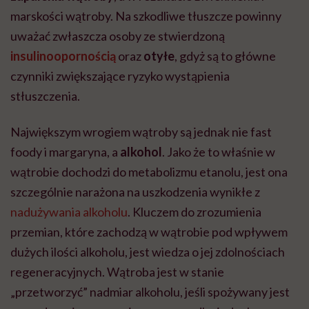
marskości wątroby. Na szkodliwe tłuszcze powinny
uważać zwłaszcza osoby ze stwierdzoną
insulinoopornością
oraz
otyłe
, gdyż są to główne
czynniki zwiększające ryzyko wystąpienia
stłuszczenia.
Największym wrogiem wątroby są jednak nie fast
foody i margaryna, a
alkohol
. Jako że to właśnie w
wątrobie dochodzi do metabolizmu etanolu, jest ona
szczególnie narażona na uszkodzenia wynikłe z
nadużywania alkoholu
. Kluczem do zrozumienia
przemian, które zachodzą w wątrobie pod wpływem
dużych ilości alkoholu, jest wiedza o jej zdolnościach
regeneracyjnych. Wątroba jest w stanie
„przetworzyć” nadmiar alkoholu, jeśli spożywany jest