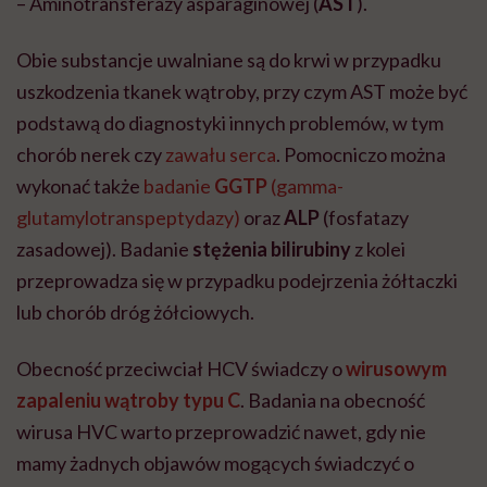
– Aminotransferazy asparaginowej (
AST
).
Obie substancje uwalniane są do krwi w przypadku
uszkodzenia tkanek wątroby, przy czym AST może być
podstawą do diagnostyki innych problemów, w tym
chorób nerek czy
zawału serca
. Pomocniczo można
wykonać także
badanie
GGTP
(gamma-
glutamylotranspeptydazy)
oraz
ALP
(fosfatazy
zasadowej). Badanie
stężenia bilirubiny
z kolei
przeprowadza się w przypadku podejrzenia żółtaczki
lub chorób dróg żółciowych.
Obecność przeciwciał HCV świadczy o
wirusowym
zapaleniu wątroby typu C
. Badania na obecność
wirusa HVC warto przeprowadzić nawet, gdy nie
mamy żadnych objawów mogących świadczyć o