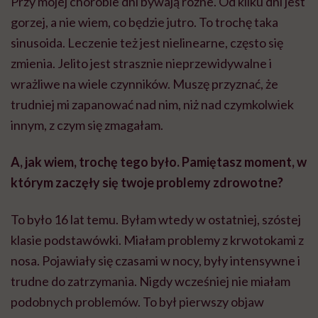
Przy mojej chorobie dni bywają różne. Od kilku dni jest
gorzej, a nie wiem, co będzie jutro. To trochę taka
sinusoida. Leczenie też jest nielinearne, często się
zmienia. Jelito jest strasznie nieprzewidywalne i
wrażliwe na wiele czynników. Muszę przyznać, że
trudniej mi zapanować nad nim, niż nad czymkolwiek
innym, z czym się zmagałam.
A, jak wiem, trochę tego było. Pamiętasz moment, w
którym zaczęły się twoje problemy zdrowotne?
To było 16 lat temu. Byłam wtedy w ostatniej, szóstej
klasie podstawówki. Miałam problemy z krwotokami z
nosa. Pojawiały się czasami w nocy, były intensywne i
trudne do zatrzymania. Nigdy wcześniej nie miałam
podobnych problemów. To był pierwszy objaw