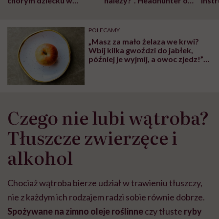
chorym dziecku w
należy?". Headhunter o
Inst
szpitalu to tortura.
zmianie pokoleniowej u
atak
"Przeszkadzać w tym
kobiet w ciąży na rynku
wars
może chyba tylko
pracy
eksp
POLECAMY
głupota i brak
„Masz za mało żelaza we krwi?
wyobraźni"
Wbij kilka gwoździ do jabłek,
później je wyjmij, a owoc zjedz!”
Ostrzegamy przed tym
niebezpiecznym trendem
Czego nie lubi wątroba?
Tłuszcze zwierzęce i
alkohol
Chociaż wątroba bierze udział w trawieniu tłuszczy,
nie z każdym ich rodzajem radzi sobie równie dobrze.
Spożywane na zimno oleje roślinne
czy tłuste
ryby