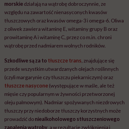
morskie
działają na wątrobę dobroczynnie, ze
względu na zawartość nienasyconych kwasów
tłuszczowych oraz kwasów omega-3 i omega-6. Oliwa
z oliwek zawiera witaminę E, witaminy grupy B oraz
prowitaminę A i witaminę C, przez co m.in. chroni
wątrobę przed nadmiarem wolnych rodników.
Szkodliwe są za to
tłuszcze trans
, znajdujące się
przede wszystkim utwardzanych olejach roślinnych
(czyli margarynie czy tłuszczu piekarniczym) oraz
tłuszcze nasycone
(występujące w maśle, ale też
mięsie czy popularnym w żywności przetworzonej
oleju palmowym). Nadmiar spożywanych niezdrowych
tłuszczy przy niedoborze tłuszczy korzystnych może
prowadzić do
niealkoholowego stłuszczeniowego
zapalenia wątroby
, a w rezultacie zwłóknienia i