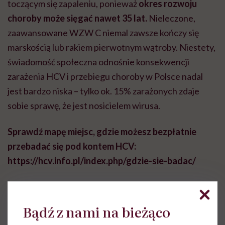
toczącym się zapaleniu, ponieważ
okres rozwoju
choroby może sięgać nawet 35 lat.
Nieleczone,
zaawansowane WZW C niemal zawsze kończy się
marskością lub rakiem pierwotnym wątroby. Niestety,
świadomość społeczna odnośnie konsekwencji
zarażenia HCV i przebiegu choroby w Polsce nadal
jest bardzo niska – tylko ok. 15% zarażonych zdaje
sobie sprawę, że jest nosicielem wirusa.
Sprawdź mapę miejsc, gdzie możesz bezpłatnie
przebadać się pod kontem HCV:
https://hcv.info.pl/index.php/gdzie-sie-badac/
Bądź z nami na bieżąco