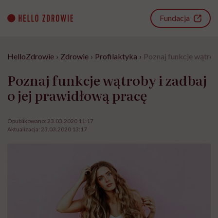
Go
to
Fundacja
content
HelloZdrowie
›
Zdrowie
›
Profilaktyka
›
Poznaj funkcje wątrob
Poznaj funkcje wątroby i zadbaj
o jej prawidłową pracę
Opublikowano:
23.03.2020 11:17
Aktualizacja:
23.03.2020 13:17