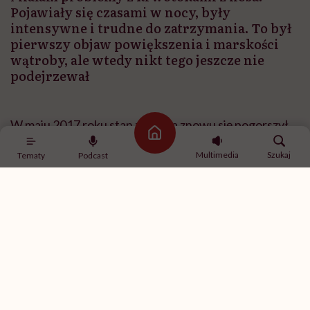
Pojawiały się czasami w nocy, były
intensywne i trudne do zatrzymania. To był
pierwszy objaw powiększenia i marskości
wątroby, ale wtedy nikt tego jeszcze nie
podejrzewał
W maju 2017 roku stan zdrowia znowu się pogorszył.
Strona główna
Wiedziałam, że wątroba, którą mam, nie będzie mi
Multimedia
Szukaj
Tematy
Podcast
służyła długo. Była potrzebna, żeby uratować mi
życie, ale zdecydowanie była dla mnie za duża.
To oznaczało, że będziesz miała kolejny
przeszczep?
Tak. Mój organizm zaczął odrzucać wątrobę.
Objawiało się to świądem dłoni, stóp i zażółceniem