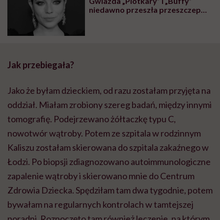
Gwiazda „Plotkary” i „Buffy”
niedawno przeszła przeszczep
wątroby
Jak przebiegała?
Jako że byłam dzieckiem, od razu zostałam przyjęta na
oddział. Miałam zrobiony szereg badań, między innymi
tomografię. Podejrzewano żółtaczkę typu C,
nowotwór wątroby. Potem ze szpitala w rodzinnym
Kaliszu zostałam skierowana do szpitala zakaźnego w
Łodzi. Po biopsji zdiagnozowano autoimmunologiczne
zapalenie wątroby i skierowano mnie do Centrum
Zdrowia Dziecka. Spędziłam tam dwa tygodnie, potem
bywałam na regularnych kontrolach w tamtejszej
poradni. Rozpoczęto tam również leczenie, na którym