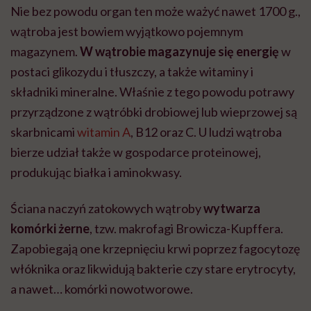
Nie bez powodu organ ten może ważyć nawet 1700 g.,
wątroba jest bowiem wyjątkowo pojemnym
magazynem.
W wątrobie magazynuje się energię
w
postaci glikozydu i tłuszczy, a także witaminy i
składniki mineralne. Właśnie z tego powodu potrawy
przyrządzone z wątróbki drobiowej lub wieprzowej są
skarbnicami
witamin A
, B12 oraz C. U ludzi wątroba
bierze udział także w gospodarce proteinowej,
produkując białka i aminokwasy.
Ściana naczyń zatokowych wątroby
wytwarza
komórki żerne
, tzw. makrofagi Browicza-Kupffera.
Zapobiegają one krzepnięciu krwi poprzez fagocytozę
włóknika oraz likwidują bakterie czy stare erytrocyty,
a nawet… komórki nowotworowe.