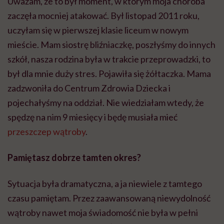
Uważam, że to był moment, w którym moja choroba
zaczęła mocniej atakować. Był listopad 2011 roku,
uczyłam się w pierwszej klasie liceum w nowym
mieście. Mam siostrę bliźniaczkę, poszłyśmy do innych
szkół, nasza rodzina była w trakcie przeprowadzki, to
był dla mnie duży stres. Pojawiła się żółtaczka. Mama
zadzwoniła do Centrum Zdrowia Dziecka i
pojechałyśmy na oddział. Nie wiedziałam wtedy, że
spędzę na nim 9 miesięcy i będę musiała mieć
przeszczep wątroby
.
Pamiętasz dobrze tamten okres?
Sytuacja była dramatyczna, a ja niewiele z tamtego
czasu pamiętam. Przez zaawansowaną niewydolność
wątroby nawet moja świadomość nie była w pełni