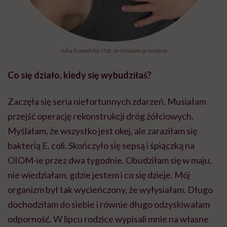
Julia Kowalska / fot. archiwum prywatne
Co się działo, kiedy się wybudziłaś?
Zaczęła się seria niefortunnych zdarzeń. Musiałam
przejść operację rekonstrukcji dróg żółciowych.
Myślałam, że wszystko jest okej, ale zaraziłam się
bakterią E. coli. Skończyło się sepsą i śpiączką na
OIOM-ie przez dwa tygodnie. Obudziłam się w maju,
nie wiedziałam, gdzie jestem i co się dzieje. Mój
organizm był tak wycieńczony, że wyłysiałam. Długo
dochodziłam do siebie i równie długo odzyskiwałam
odporność. W lipcu rodzice wypisali mnie na własne