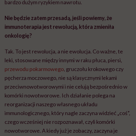
bardzo dużym ryzykiem nawrotu.
Nie będzie zatem przesadą, jeśli powiemy, że
immunoterapia jest rewolucją, która zmieniła
onkologię?
Tak. To jest rewolucja, a nie ewolucja. Co ważne, te
leki, stosowane między innymi w raku płuca, piersi,
przewodu pokarmowego
, gruczołu krokowego czy
pęcherza moczowego, nie są klasycznymi lekami
przeciwnowotworowymi i nie celują bezpośrednio w
komórki nowotworowe. Ich działanie polega na
reorganizacji naszego własnego układu
immunologicznego, który nagle zaczyna widzieć „coś”,
czego wcześniej nie rozpoznawał, czyli komórki
nowotworowe. A kiedy już je zobaczy, zaczyna je