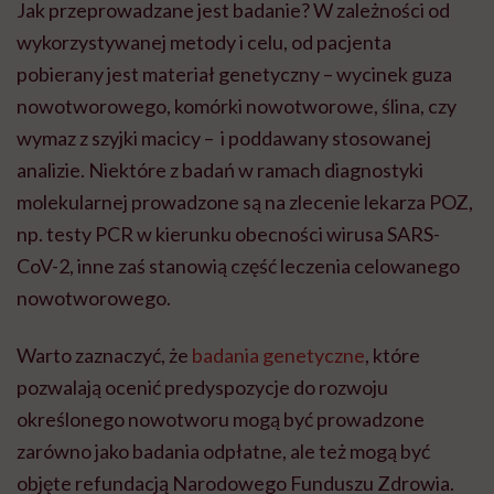
Jak przeprowadzane jest badanie? W zależności od
wykorzystywanej metody i celu, od pacjenta
pobierany jest materiał genetyczny – wycinek guza
nowotworowego, komórki nowotworowe, ślina, czy
wymaz z szyjki macicy – i poddawany stosowanej
analizie. Niektóre z badań w ramach diagnostyki
molekularnej prowadzone są na zlecenie lekarza POZ,
np. testy PCR w kierunku obecności wirusa SARS-
CoV-2, inne zaś stanowią część leczenia celowanego
nowotworowego.
Warto zaznaczyć, że
badania genetyczne
, które
pozwalają ocenić predyspozycje do rozwoju
określonego nowotworu mogą być prowadzone
zarówno jako badania odpłatne, ale też mogą być
objęte refundacją Narodowego Funduszu Zdrowia.