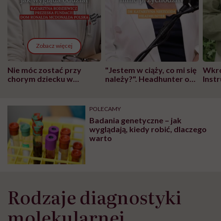
Zobacz więcej
Nie móc zostać przy
"Jestem w ciąży, co mi się
Wkró
chorym dziecku w
należy?". Headhunter o
Inst
szpitalu to tortura.
zmianie pokoleniowej u
atak
"Przeszkadzać w tym
kobiet w ciąży na rynku
wars
może chyba tylko
pracy
eksp
POLECAMY
głupota i brak
Badania genetyczne – jak
wyobraźni"
wyglądają, kiedy robić, dlaczego
warto
Rodzaje diagnostyki
molekularnej