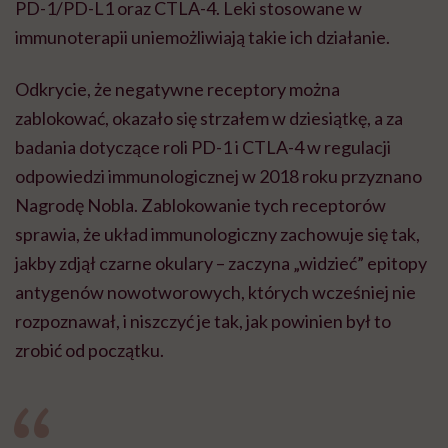
PD-1/PD-L1 oraz CTLA-4. Leki stosowane w
immunoterapii uniemożliwiają takie ich działanie.
Odkrycie, że negatywne receptory można
zablokować, okazało się strzałem w dziesiątkę, a za
badania dotyczące roli PD-1 i CTLA-4 w regulacji
odpowiedzi immunologicznej w 2018 roku przyznano
Nagrodę Nobla. Zablokowanie tych receptorów
sprawia, że układ immunologiczny zachowuje się tak,
jakby zdjął czarne okulary – zaczyna „widzieć” epitopy
antygenów nowotworowych, których wcześniej nie
rozpoznawał, i niszczyć je tak, jak powinien był to
zrobić od początku.