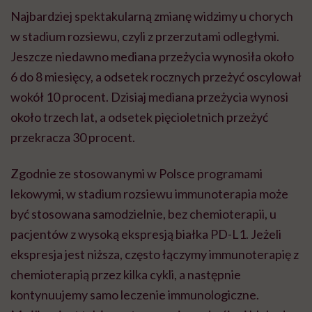
Najbardziej spektakularną zmianę widzimy u chorych
w stadium rozsiewu, czyli z przerzutami odległymi.
Jeszcze niedawno mediana przeżycia wynosiła około
6 do 8 miesięcy, a odsetek rocznych przeżyć oscylował
wokół 10 procent. Dzisiaj mediana przeżycia wynosi
około trzech lat, a odsetek pięcioletnich przeżyć
przekracza 30 procent.
Zgodnie ze stosowanymi w Polsce programami
lekowymi, w stadium rozsiewu immunoterapia może
być stosowana samodzielnie, bez chemioterapii, u
pacjentów z wysoką ekspresją białka PD-L1. Jeżeli
ekspresja jest niższa, często łączymy immunoterapię z
chemioterapią przez kilka cykli, a następnie
kontynuujemy samo leczenie immunologiczne.