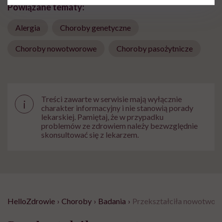
Powiązane tematy:
Alergia
Choroby genetyczne
Choroby nowotworowe
Choroby pasożytnicze
Treści zawarte w serwisie mają wyłącznie
i
charakter informacyjny i nie stanowią porady
lekarskiej. Pamiętaj, że w przypadku
problemów ze zdrowiem należy bezwzględnie
skonsultować się z lekarzem.
HelloZdrowie
›
Choroby
›
Badania
›
Przekształciła nowotwory 