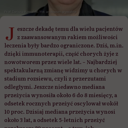
Prof. Dariusz Kowalski / fot. archiwum prywatne
J
eszcze dekadę temu dla wielu pacjentów
z zaawansowanym rakiem możliwości
leczenia były bardzo ograniczone. Dziś, m.in.
dzięki immunoterapii, część chorych żyje z
nowotworem przez wiele lat. – Najbardziej
spektakularną zmianę widzimy u chorych w
stadium rozsiewu, czyli z przerzutami
odległymi. Jeszcze niedawno mediana
przeżycia wynosiła około 6 do 8 miesięcy, a
odsetek rocznych przeżyć oscylował wokół
10 proc. Dzisiaj mediana przeżycia wynosi
około 3 lat, a odsetek 5-letnich przeżyć