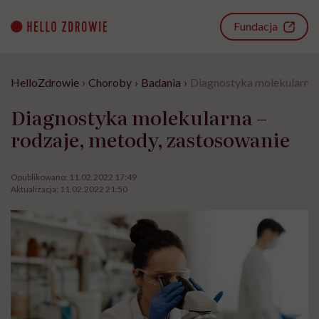
Go
to
Fundacja
content
HelloZdrowie
›
Choroby
›
Badania
›
Diagnostyka molekularna 
Diagnostyka molekularna –
rodzaje, metody, zastosowanie
Opublikowano:
11.02.2022 17:49
Aktualizacja:
11.02.2022 21:50