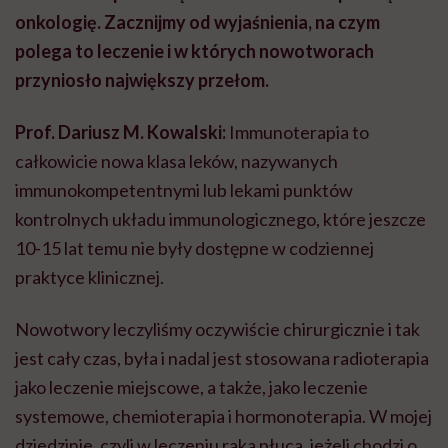
onkologię. Zacznijmy od wyjaśnienia, na czym
polega to leczenie i w których nowotworach
przyniosło największy przełom.
Prof. Dariusz M. Kowalski:
Immunoterapia to
całkowicie nowa klasa leków, nazywanych
immunokompetentnymi lub lekami punktów
kontrolnych układu immunologicznego, które jeszcze
10-15 lat temu nie były dostępne w codziennej
praktyce klinicznej.
Nowotwory leczyliśmy oczywiście chirurgicznie i tak
jest cały czas, była i nadal jest stosowana radioterapia
jako leczenie miejscowe, a także, jako leczenie
systemowe, chemioterapia i hormonoterapia. W mojej
dziedzinie, czyli w leczeniu raka płuca, jeżeli chodzi o