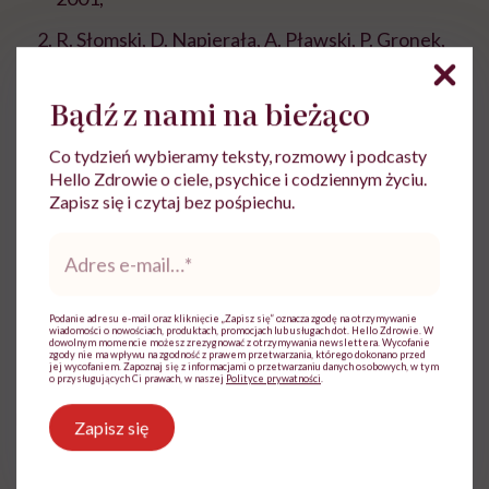
R. Słomski, D. Napierała, A. Pławski, P. Gronek,
Diagnostyka molekularna w biologii i medycynie,
Wiadomości Parazytologiczne, 1998.
Bądź z nami na bieżąco
Co tydzień wybieramy teksty, rozmowy i podcasty
Hello Zdrowie o ciele, psychice i codziennym życiu.
Zapisz się i czytaj bez pośpiechu.
Justyna Makowska-Tomalczyk
Adres
e-
Z wykształcenia – prawniczka, z zawodu i
mail
*
pasji – kobieta pisząca.
Podanie adresu e-mail oraz kliknięcie „Zapisz się” oznacza zgodę na otrzymywanie
wiadomości o nowościach, produktach, promocjach lub usługach dot. Hello Zdrowie. W
Zobacz profil
dowolnym momencie możesz zrezygnować z otrzymywania newslettera. Wycofanie
zgody nie ma wpływu na zgodność z prawem przetwarzania, którego dokonano przed
jej wycofaniem. Zapoznaj się z informacjami o przetwarzaniu danych osobowych, w tym
o przysługujących Ci prawach, w naszej
Polityce prywatności
.
Udostępnij
Zapisz się