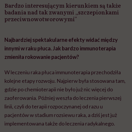
Bardzo interesującym kierunkiem są także
badania nad tak zwanymi „szczepionkami
przeciwnowotworowymi”
Najbardziej spektakularne efekty widać między
innymi w raku płuca. Jak bardzo immunoterapia
zmieniła rokowanie pacjentów?
W leczeniu raka płuca immunoterapia przechodziła
kolejne etapy rozwoju. Najpierw była stosowana tam,
gdzie po chemioterapii nie było już nic więcej do
zaoferowania. Później weszła do leczenia pierwszej
linii, czyli do terapii rozpoczynanej od razu u
pacjentów w stadium rozsiewu raka, a dziś jest już
implementowana także do leczenia radykalnego.