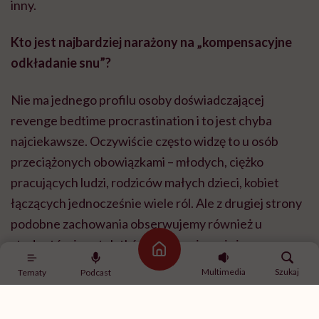
inny.
Kto jest najbardziej narażony na „kompensacyjne
odkładanie snu”?
Nie ma jednego profilu osoby doświadczającej
revenge bedtime procrastination i to jest chyba
najciekawsze. Oczywiście często widzę to u osób
przeciążonych obowiązkami – młodych, ciężko
pracujących ludzi, rodziców małych dzieci, kobiet
łączących jednocześnie wiele ról. Ale z drugiej strony
podobne zachowania obserwujemy również u
studentów i nastolatków, którzy nie mają jeszcze
Strona główna
takiej liczby obowiązków jak dorośli. Pokazuje to, że
Multimedia
Szukaj
Tematy
Podcast
nie możemy tłumaczyć tego zjawiska wyłącznie
przepracowaniem. U młodzieży istotniejszą rolę