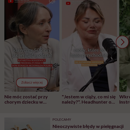
Zobacz więcej
Nie móc zostać przy
"Jestem w ciąży, co mi się
Wkró
chorym dziecku w
należy?". Headhunter o
Inst
szpitalu to tortura.
zmianie pokoleniowej u
atak
"Przeszkadzać w tym
kobiet w ciąży na rynku
wars
może chyba tylko
pracy
eksp
POLECAMY
głupota i brak
Nieoczywiste błędy w pielęgnacji
wyobraźni"