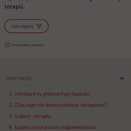
terapii.
Udostępnij
Przeczytasz w 6 min
SPIS TREŚCI
Istnieją trzy główne typy łupieżu:
Dlaczego nie możesz pozbyć się łupieżu?
Łupież – terapia
Łupież w pytaniach i odpowiedziach