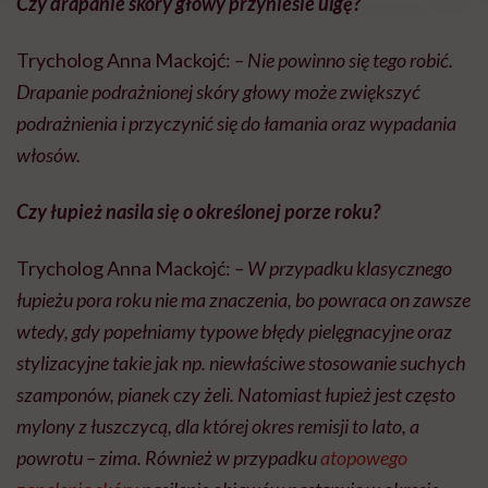
Czy drapanie skóry głowy przyniesie ulgę?
Trycholog Anna Mackojć:
– Nie powinno się tego robić.
Drapanie podrażnionej skóry głowy może zwiększyć
podrażnienia i przyczynić się do łamania oraz wypadania
włosów.
Czy łupież nasila się o określonej porze roku?
Trycholog Anna Mackojć:
– W przypadku klasycznego
łupieżu pora roku nie ma znaczenia, bo powraca on zawsze
wtedy, gdy popełniamy typowe błędy pielęgnacyjne oraz
stylizacyjne takie jak np. niewłaściwe stosowanie suchych
szamponów, pianek czy żeli. Natomiast łupież jest często
mylony z łuszczycą, dla której okres remisji to lato, a
powrotu – zima. Również w przypadku
atopowego