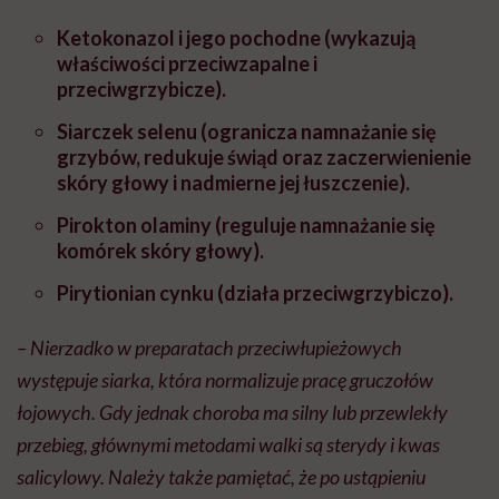
Ketokonazol i jego pochodne (wykazują
właściwości przeciwzapalne i
przeciwgrzybicze).
Siarczek selenu (ogranicza namnażanie się
grzybów, redukuje świąd oraz zaczerwienienie
skóry głowy i nadmierne jej łuszczenie).
Pirokton olaminy (reguluje namnażanie się
komórek skóry głowy).
Pirytionian cynku (działa przeciwgrzybiczo).
– Nierzadko w preparatach przeciwłupieżowych
występuje siarka, która normalizuje pracę gruczołów
łojowych. Gdy jednak choroba ma silny lub przewlekły
przebieg, głównymi metodami walki są sterydy i kwas
salicylowy. Należy także pamiętać, że po ustąpieniu