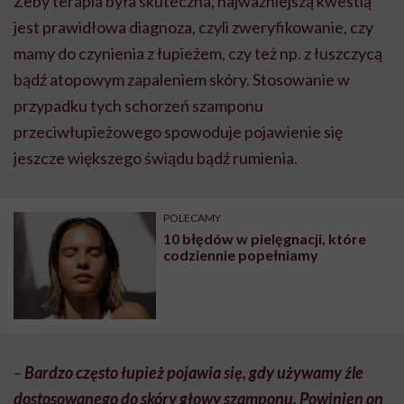
Żeby terapia była skuteczna, najważniejszą kwestią
jest prawidłowa diagnoza, czyli zweryfikowanie, czy
mamy do czynienia z łupieżem, czy też np. z łuszczycą
bądź atopowym zapaleniem skóry. Stosowanie w
przypadku tych schorzeń szamponu
przeciwłupieżowego spowoduje pojawienie się
jeszcze większego świądu bądź rumienia.
POLECAMY
10 błędów w pielęgnacji, które
codziennie popełniamy
–
Bardzo często łupież pojawia się, gdy używamy źle
dostosowanego do skóry głowy szamponu. Powinien on