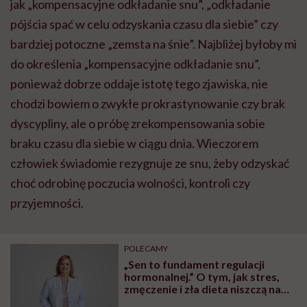
jak „kompensacyjne odkładanie snu”, „odkładanie
pójścia spać w celu odzyskania czasu dla siebie” czy
bardziej potoczne „zemsta na śnie”. Najbliżej byłoby mi
do określenia „kompensacyjne odkładanie snu”,
ponieważ dobrze oddaje istotę tego zjawiska, nie
chodzi bowiem o zwykłe prokrastynowanie czy brak
dyscypliny, ale o próbę zrekompensowania sobie
braku czasu dla siebie w ciągu dnia. Wieczorem
człowiek świadomie rezygnuje ze snu, żeby odzyskać
choć odrobinę poczucia wolności, kontroli czy
przyjemności.
POLECAMY
„Sen to fundament regulacji
hormonalnej.” O tym, jak stres,
zmęczenie i zła dieta niszczą nam
organizm, opowiada dr n. med.