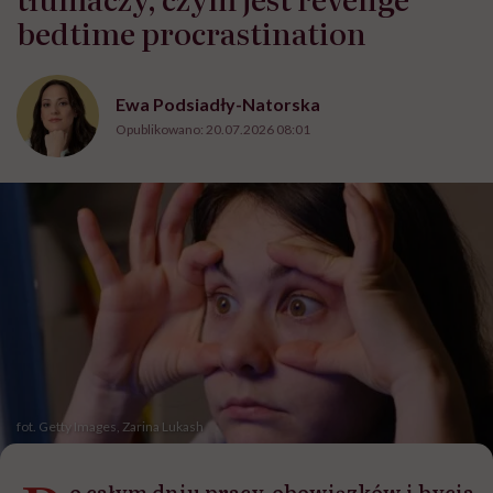
bedtime procrastination
Ewa Podsiadły-Natorska
Opublikowano:
20.07.2026 08:01
fot. Getty Images, Zarina Lukash
o całym dniu pracy, obowiązków i bycia