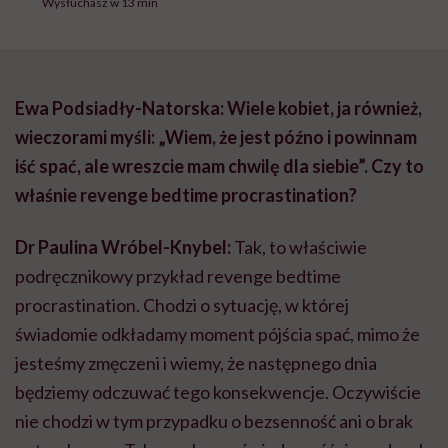
Wysłuchasz w 13 min
Ewa Podsiadły-Natorska: Wiele kobiet, ja również,
wieczorami myśli: „Wiem, że jest późno i powinnam
iść spać, ale wreszcie mam chwilę dla siebie”. Czy to
właśnie revenge bedtime procrastination?
Dr Paulina Wróbel-Knybel:
Tak, to właściwie
podręcznikowy przykład revenge bedtime
procrastination. Chodzi o sytuację, w której
świadomie odkładamy moment pójścia spać, mimo że
jesteśmy zmęczeni i wiemy, że następnego dnia
będziemy odczuwać tego konsekwencje. Oczywiście
nie chodzi w tym przypadku o bezsenność ani o brak