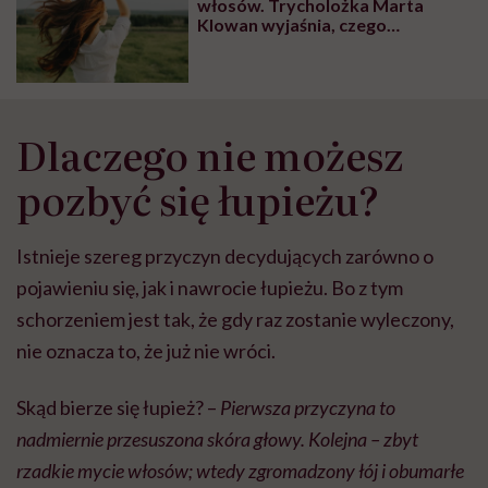
włosów. Trycholożka Marta
Klowan wyjaśnia, czego
powinnyśmy się wystrzegać
Dlaczego nie możesz
pozbyć się łupieżu?
Istnieje szereg przyczyn decydujących zarówno o
pojawieniu się, jak i nawrocie łupieżu. Bo z tym
schorzeniem jest tak, że gdy raz zostanie wyleczony,
nie oznacza to, że już nie wróci.
Skąd bierze się łupież? –
Pierwsza przyczyna to
nadmiernie przesuszona skóra głowy. Kolejna – zbyt
rzadkie mycie włosów; wtedy zgromadzony łój i obumarłe