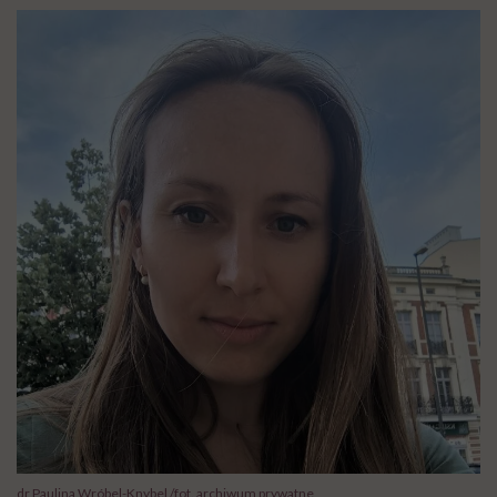
dr Paulina Wróbel-Knybel /fot. archiwum prywatne