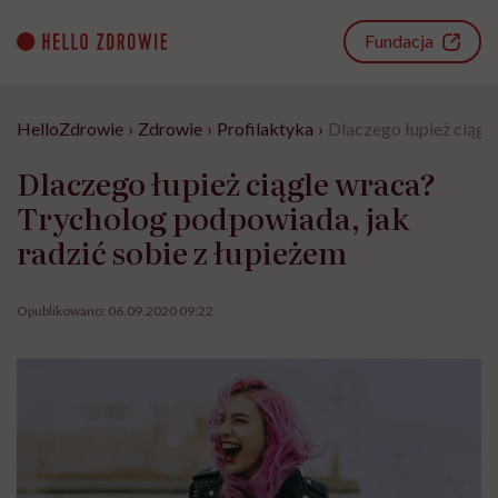
Go
to
Fundacja
content
HelloZdrowie
›
Zdrowie
›
Profilaktyka
›
Dlaczego łupież ciągl
Dlaczego łupież ciągle wraca?
Trycholog podpowiada, jak
radzić sobie z łupieżem
Opublikowano:
06.09.2020 09:22