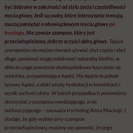
być dobrany w zależności od stylu życia i częstotliwości
mycia głowy. Jeśli są osoby, które intensywnie trenują,
muszą pamiętać o obowiązkowym myciu głowy
po
treningu
. Nie zawsze szampon, który jest
przeciwłupieżowy, dobrze oczyści skórę głowy
. Takich
szamponów nie można również używać zbyt często i zbyt
długo, ponieważ mogą redukować naturalny biofilm, w
efekcie czego powstanie drobnopłatkowe łuszczenie się
naskórka, przypominające łupież. Nie będzie to jednak
typowy łupież, a efekt utraty hydratacji w komórkach i
wynik suchości skóry. W takich przypadkach powinniśmy
skorzystać z szamponu nawilżającego, a nie
natłuszczającego
– zauważa trycholog Anna Mackojć. I
dodaje, że gdy wybieramy szampon
przeciwłupieżowy, musimy się upewnić, że jego