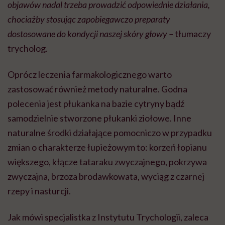
objawów nadal trzeba prowadzić odpowiednie działania,
chociażby stosując zapobiegawczo preparaty
dostosowane do kondycji naszej skóry głowy –
tłumaczy
trycholog.
Oprócz leczenia farmakologicznego warto
zastosować również metody naturalne. Godna
polecenia jest płukanka na bazie cytryny bądź
samodzielnie stworzone płukanki ziołowe. Inne
naturalne środki działające pomocniczo w przypadku
zmian o charakterze łupieżowym to: korzeń łopianu
większego, kłącze tataraku zwyczajnego, pokrzywa
zwyczajna, brzoza brodawkowata, wyciąg z czarnej
rzepy i nasturcji.
Jak mówi specjalistka z Instytutu Trychologii, zaleca