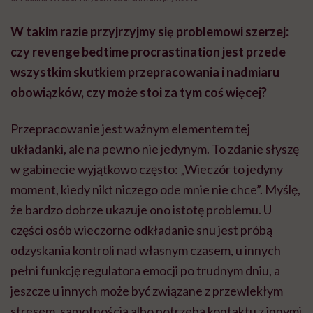
W takim razie przyjrzyjmy się problemowi szerzej:
czy revenge bedtime procrastination jest przede
wszystkim skutkiem przepracowania i nadmiaru
obowiązków, czy może stoi za tym coś więcej?
Przepracowanie jest ważnym elementem tej
układanki, ale na pewno nie jedynym. To zdanie słyszę
w gabinecie wyjątkowo często: „Wieczór to jedyny
moment, kiedy nikt niczego ode mnie nie chce”. Myślę,
że bardzo dobrze ukazuje ono istotę problemu. U
części osób wieczorne odkładanie snu jest próbą
odzyskania kontroli nad własnym czasem, u innych
pełni funkcję regulatora emocji po trudnym dniu, a
jeszcze u innych może być związane z przewlekłym
stresem, samotnością albo potrzebą kontaktu z innymi