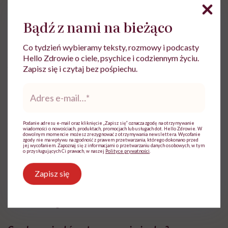
Łupież w pytaniach i
odpowiedziach
Bądź z nami na bieżąco
Co tydzień wybieramy teksty, rozmowy i podcasty
Czy mycie włosów w zbyt gorącej wodzie może
Hello Zdrowie o ciele, psychice i codziennym życiu.
spowodować pojawienie się łupieżu albo nasilić jego
Zapisz się i czytaj bez pośpiechu.
objawy?
Adres
e-
mail
*
Trycholog Anna Mackojć: –
Tak. W ten sposób
zaburzamy bowiem równowagę hydro-lipidową naskórka.
Podanie adresu e-mail oraz kliknięcie „Zapisz się” oznacza zgodę na otrzymywanie
wiadomości o nowościach, produktach, promocjach lub usługach dot. Hello Zdrowie. W
dowolnym momencie możesz zrezygnować z otrzymywania newslettera. Wycofanie
zgody nie ma wpływu na zgodność z prawem przetwarzania, którego dokonano przed
Nie należy kłaść się do łóżka z mokrymi włosami?
jej wycofaniem. Zapoznaj się z informacjami o przetwarzaniu danych osobowych, w tym
o przysługujących Ci prawach, w naszej
Polityce prywatności
.
Trycholog Anna Mackojć:
– Tak, bo to sprzyja
Zapisz się
namnażaniu się grzybów, także tych wywołujących łupież
– Malassezia globosa
.