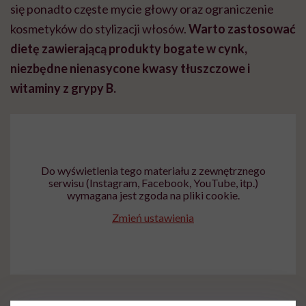
się ponadto częste mycie głowy oraz ograniczenie
kosmetyków do stylizacji włosów.
Warto zastosować
dietę zawierającą produkty bogate w cynk,
niezbędne nienasycone kwasy tłuszczowe i
witaminy z grypy B.
Do wyświetlenia tego materiału z zewnętrznego
serwisu (Instagram, Facebook, YouTube, itp.)
wymagana jest zgoda na pliki cookie.
Zmień ustawienia