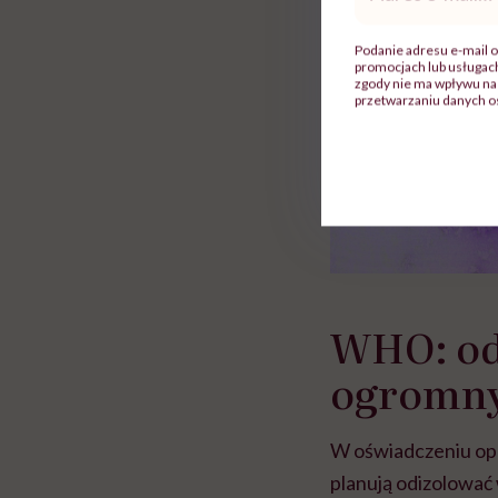
mail
*
Podanie adresu e-mail o
promocjach lub usługa
zgody nie ma wpływu na 
przetwarzaniu danych o
WHO: odr
ogromn
W oświadczeniu opu
planują odizolować