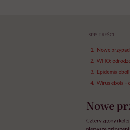
SPIS TREŚCI
Nowe przypadk
WHO: odrodzen
Epidemia eboli
Wirus ebola – 
Nowe pr
Cztery zgony i kole
pierwsze zgłoszenia