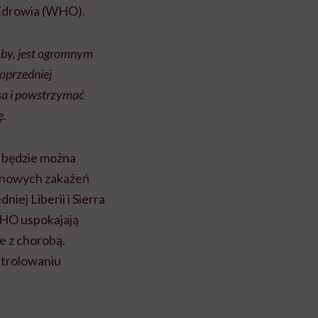
 Zdrowia (WHO).
roby, jest ogromnym
oprzedniej
sa i powstrzymać
ę.
h będzie można
m nowych zakażeń
iej Liberii i Sierra
 WHO uspokajają
e z chorobą.
ontrolowaniu