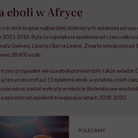
 eboli w Afryce
 z trzech krajów najbardziej dotkniętych epidemią wirusa
h 2013-2016. Była to największa epidemia od czasu odkryc
ała Gwineę, Liberię i Sierra Leone.
Zmarło wtedy ponad 1
kowo 28 600 osób.
 trzeci przypadek wirusa eboli potwierdziły także władze
j ten przeszedł już 11 epidemii eboli, a ostatnia z nich zak
ecnie wirus został wykryty
w mieście Butembo we wschodn
ła epicentrum epidemii trwającej w latach 2018-2020.
POLECAMY