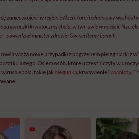
dę zaniepokojeni, w regionie Nzerekore (południowy wschód) 
odu gorączki krwotocznej ebola, w tym dwie w mieście Nzereko
e – powiedział minister zdrowia Gwinei Remy Lamah.
rowia wiążą nowe przypadki z pogrzebem pielęgniarki z wie
początku lutego. Osiem osób, które uczestniczyły w uroczys
wirusa ebola, takie jak
biegunka
, krwawienie i
wymioty
. T
zowane.