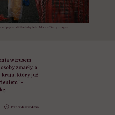
 od pięciu lat/ Photo by John Moore/Getty Images
enia wirusem
 osoby zmarły, a
kraju, który już
wieniem” –
kę.
Przeczytasz w 4 min