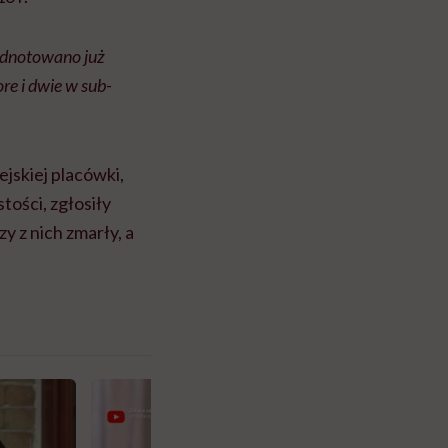
odnotowano już
re i dwie w sub-
jskiej placówki,
tości, zgłosiły
rzy z nich zmarły, a