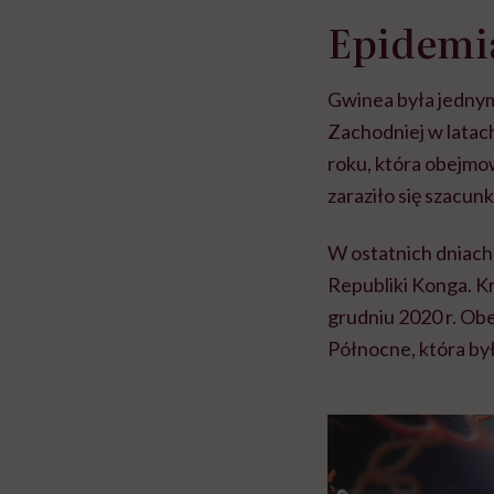
Epidemia
Gwinea była jednym
Zachodniej w latac
roku, która obejmow
zaraziło się szacun
W ostatnich dniach
Republiki Konga. Kra
grudniu 2020 r. Ob
Północne, która by