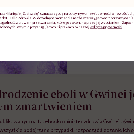
POLECAMY
raz kliknięcie „Zapisz się” oznacza zgodę na otrzymywanie wiadomości o nowościach
WHO potwierdza: wy
ch dot. Hello Zdrowie. W dowolnym momencie możesz zrezygnować z otrzymywania 
zgodność z prawem przetwarzania, którego dokonano przed jej wycofaniem. Zapoznaj
ognisko eboli. Wład
sobowych, w tym o przysługujących Ci prawach, w naszej
Polityce prywatności
.
apelują o spokój
odzenie eboli w Gwinei j
ym zmartwieniem
blikowanym na facebooku minister zdrowia Gwinei oświad
 wszystkie podejrzane przypadki, rozpocząć śledzenie ich 