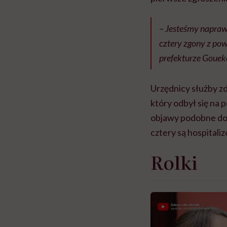
– Jesteśmy napraw
cztery zgony z pow
prefekturze Gouek
Urzędnicy służby zd
który odbył się na 
objawy podobne do 
cztery są hospitali
Rolki