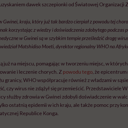
uzyskaniem dawek szczepionki od Światowej Organizacji
w Gwinei, kraju, który już tak bardzo cierpiał z powodu tej cho
nak korzystając z wiedzy i doświadczenia zdobytego podczas p
 medyczne w Gwinei są w szybkim tempie prześledzić drogę wiru
powiedział Matshidiso Moeti, dyrektor regionalny WHO na Afryk
ą już na miejscu, pomagając w tworzeniu miejsc, w któryc
owanie i leczenie chorych. Z
powodu tego
, że epicentru
iżu granicy, WHO współpracuje również z władzami w sąsiedn
ć, czy wirus nie zdążył się przemieścić. Przedstawiciele
icy służby zdrowia w Gwinei zdobyli doświadczenie w walc
ylko ostatnią epidemii w ich kraju, ale także pomoc przy k
atycznej Republice Konga.