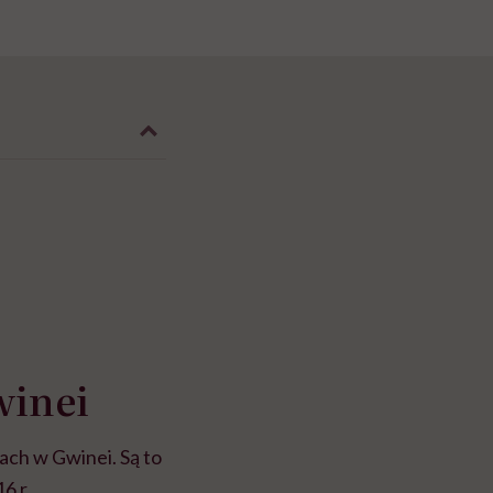
winei
ach w Gwinei. Są to
6 r.