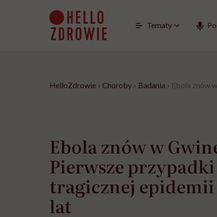
Go
to
content
Tematy
Po
HelloZdrowie
›
Choroby
›
Badania
›
Ebola znów w 
Ebola znów w Gwine
Pierwsze przypadki
tragicznej epidemii
lat