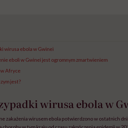
i wirusa ebola w Gwinei
ie eboli w Gwinei jest ogromnym zmartwieniem
 w Afryce
czym jest?
zypadki wirusa ebola w G
jne zakażenia wirusem ebola potwierdzono w ostatnich dni
 choroby w tym kraju od czasu zakończenia epidemii w 201