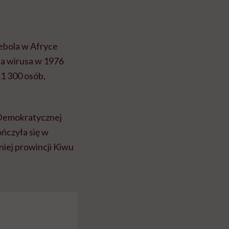
 ebola w Afryce
ia wirusa w 1976
1 300 osób,
Demokratycznej
ończyła się w
iej prowincji Kiwu