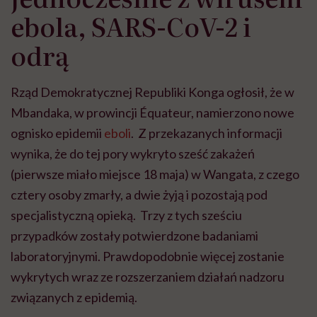
ebola, SARS-CoV-2 i
odrą
Rząd Demokratycznej Republiki Konga ogłosił, że w
Mbandaka, w prowincji Équateur, namierzono nowe
ognisko epidemii
eboli
. Z przekazanych informacji
wynika, że do tej pory wykryto sześć zakażeń
(pierwsze miało miejsce 18 maja) w Wangata, z czego
cztery osoby zmarły, a dwie żyją i pozostają pod
specjalistyczną opieką. Trzy z tych sześciu
przypadków zostały potwierdzone badaniami
laboratoryjnymi. Prawdopodobnie więcej zostanie
wykrytych wraz ze rozszerzaniem działań nadzoru
związanych z epidemią.