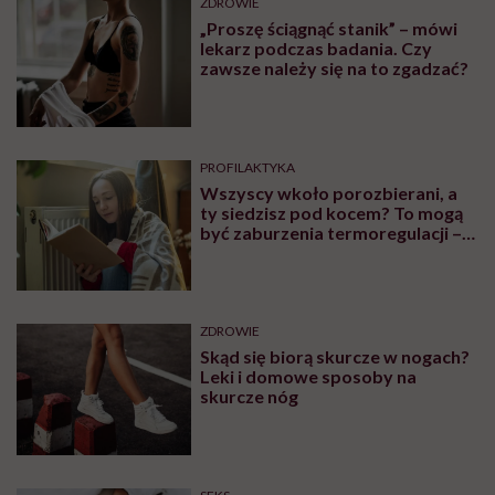
ZDROWIE
„Proszę ściągnąć stanik” – mówi
lekarz podczas badania. Czy
zawsze należy się na to zgadzać?
PROFILAKTYKA
Wszyscy wkoło porozbierani, a
ty siedzisz pod kocem? To mogą
być zaburzenia termoregulacji –
wynikające z choroby lub złych
nawyków
ZDROWIE
Skąd się biorą skurcze w nogach?
Leki i domowe sposoby na
skurcze nóg