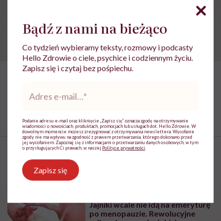
ludzi
Bądź z nami na bieżąco
Co tydzień wybieramy teksty, rozmowy i podcasty
Hello Zdrowie o ciele, psychice i codziennym życiu.
Zapisz się i czytaj bez pośpiechu.
Adres
e-
mail
*
Podanie adresu e-mail oraz kliknięcie „Zapisz się” oznacza zgodę na otrzymywanie
wiadomości o nowościach, produktach, promocjach lub usługach dot. Hello Zdrowie. W
dowolnym momencie możesz zrezygnować z otrzymywania newslettera. Wycofanie
zgody nie ma wpływu na zgodność z prawem przetwarzania, którego dokonano przed
„Opieka
jej wycofaniem. Zapoznaj się z informacjami o przetwarzaniu danych osobowych, w tym
skoncentrowana
o przysługujących Ci prawach, w naszej
Polityce prywatności
.
na
Najpopularniejsze
rodzinie
Zapisz się
to
jest
coś,
ZDROWIE
bez
Jajniki wcale nie idą na emeryturę
czego
po menopauzie. Rewolucyjne
współczesna