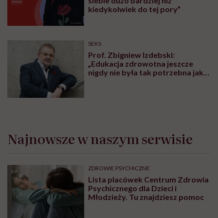
siebie dużo bardziej niż
kiedykolwiek do tej pory”
SEKS
Prof. Zbigniew Izdebski:
„Edukacja zdrowotna jeszcze
nigdy nie była tak potrzebna jak
teraz, kiedy jest taki chaos
informacyjny”
Najnowsze w naszym serwisie
ZDROWIE PSYCHICZNE
Lista placówek Centrum Zdrowia
Psychicznego dla Dzieci i
Młodzieży. Tu znajdziesz pomoc