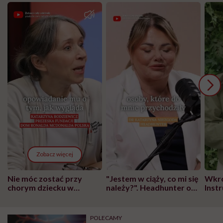
Zobacz więcej
Nie móc zostać przy
"Jestem w ciąży, co mi się
Wkró
chorym dziecku w
należy?". Headhunter o
Inst
szpitalu to tortura.
zmianie pokoleniowej u
atak
"Przeszkadzać w tym
kobiet w ciąży na rynku
wars
może chyba tylko
pracy
eksp
POLECAMY