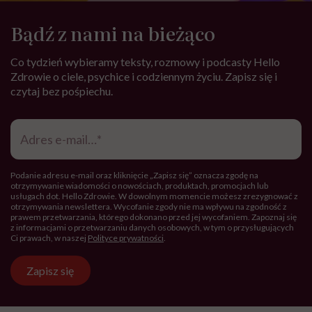
Bądź z nami na bieżąco
Co tydzień wybieramy teksty, rozmowy i podcasty Hello
Zdrowie o ciele, psychice i codziennym życiu. Zapisz się i
czytaj bez pośpiechu.
Adres
e-
mail
*
Podanie adresu e-mail oraz kliknięcie „Zapisz się” oznacza zgodę na
otrzymywanie wiadomości o nowościach, produktach, promocjach lub
usługach dot. Hello Zdrowie. W dowolnym momencie możesz zrezygnować z
otrzymywania newslettera. Wycofanie zgody nie ma wpływu na zgodność z
prawem przetwarzania, którego dokonano przed jej wycofaniem. Zapoznaj się
z informacjami o przetwarzaniu danych osobowych, w tym o przysługujących
Ci prawach, w naszej
Polityce prywatności
.
Zapisz się