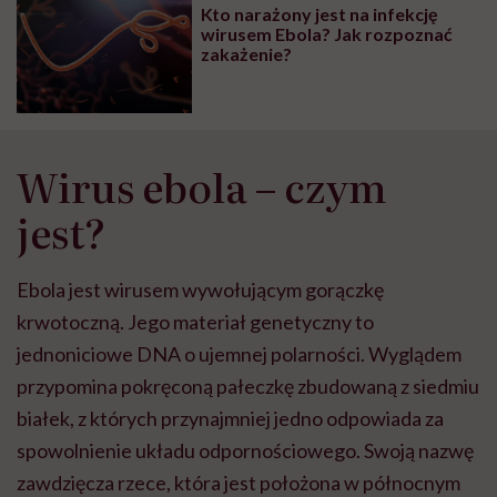
głupota i brak
Kto narażony jest na infekcję
wyobraźni"
wirusem Ebola? Jak rozpoznać
zakażenie?
Wirus ebola – czym
jest?
Ebola jest wirusem wywołującym gorączkę
krwotoczną. Jego materiał genetyczny to
jednoniciowe DNA o ujemnej polarności. Wyglądem
przypomina pokręconą pałeczkę zbudowaną z siedmiu
białek, z których przynajmniej jedno odpowiada za
spowolnienie układu odpornościowego. Swoją nazwę
zawdzięcza rzece, która jest położona w północnym