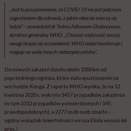
„Jest to przypomnienie, że COVID-19 nie jest jedynym
zagrożeniem dla zdrowia, z jakim obecnie mierzą się
ludzie” – powiedział dr Tedros Adhanom Ghebreyesus,
dyrektor generalny WHO. „Chociaż większość naszej
uwagi skupia się na pandemii, WHO nadal monitoruje i
reaguje na wiele innych niebezpieczeństw”.
Do nowych zakażeń doszło około 1000 km od
poprzedniego ogniska, które siało spustoszenie na
wschodzie Konga. Z raportu WHO wynika, że na 12
kwietnia 2020 r. wykryto 3457 przypadków zakażenia
(w tym 3312 przypadków potwierdzonych i 145
prawdopodobnych), a 2277 osób osób zmarło –
ogólny wskaźnik śmiertelności wirusa Ebola wynosi 66
proc.!