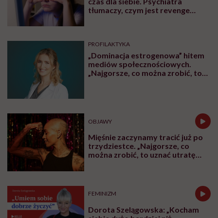
czas dla siebie. Psychiatra
tłumaczy, czym jest revenge
bedtime procrastination
PROFILAKTYKA
„Dominacja estrogenowa” hitem
mediów społecznościowych.
„Najgorsze, co można zrobić, to
leczyć modne hasło”
OBJAWY
Mięśnie zaczynamy tracić już po
trzydziestce. „Najgorsze, co
można zrobić, to uznać utratę
sprawności za nieunikniony
element starzenia”
FEMINIZM
Dorota Szelągowska: „Kocham