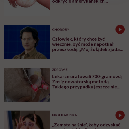
odkrycie amerykańskich
medycyna
naukowców
sobie
nie
poradzi”
CHOROBY
Człowiek, który chce żyć
wiecznie, być może napotkał
przeszkodę. „Mój żołądek zjada
sam siebie”
ZDROWIE
Lekarze uratowali 700-gramową
Zosię nowatorską metodą.
Takiego przypadku jeszcze nie
było
PROFILAKTYKA
„Zemsta na śnie”, żeby odzyskać