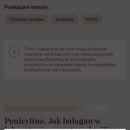
Powiązane tematy:
Choroby zakaźne
Epidemia
WHO
Treści zawarte w serwisie mają wyłącznie
i
charakter informacyjny i nie stanowią porady
lekarskiej. Pamiętaj, że w przypadku
problemów ze zdrowiem należy bezwzględnie
skonsultować się z lekarzem.
Penicylina. Jak bałagan w
laboratorium uratował miliony