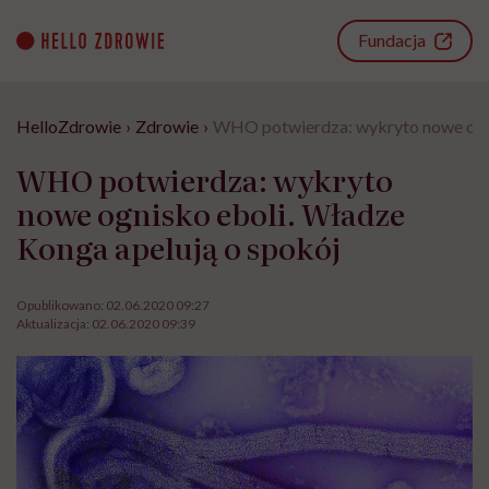
Go
to
Fundacja
content
HelloZdrowie
›
Zdrowie
›
WHO potwierdza: wykryto nowe ogni
WHO potwierdza: wykryto
nowe ognisko eboli. Władze
Konga apelują o spokój
Opublikowano:
02.06.2020 09:27
Aktualizacja:
02.06.2020 09:39