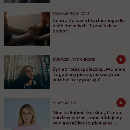
ZDROWIE PSYCHICZNE
Centra Zdrowia Psychicznego dla
osób dorosłych. Tu znajdziesz
pomoc
ZABURZENIA PSYCHICZNE
Życie z fobią społeczną. „Wolałam
iść godzinę pieszo, niż wsiąść do
autobusu czy pociągu”
MINDFULNESS
Monika Sobień-Górska: „Trzeba
bardzo uważać, komu oddajemy
swoją wrażliwość, pieniądze i
zaufanie”