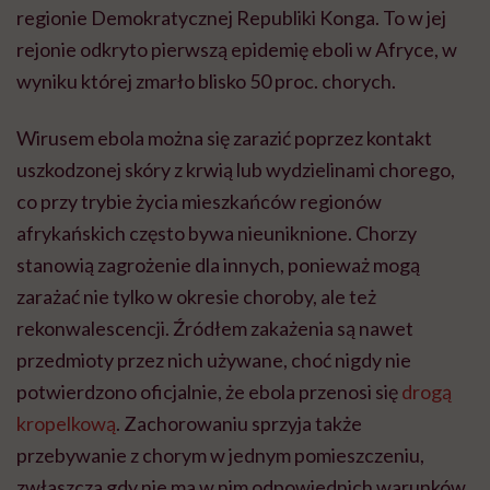
regionie Demokratycznej Republiki Konga. To w jej
rejonie odkryto pierwszą epidemię eboli w Afryce, w
wyniku której zmarło blisko 50 proc. chorych.
Wirusem ebola można się zarazić poprzez kontakt
uszkodzonej skóry z krwią lub wydzielinami chorego,
co przy trybie życia mieszkańców regionów
afrykańskich często bywa nieuniknione. Chorzy
stanowią zagrożenie dla innych, ponieważ mogą
zarażać nie tylko w okresie choroby, ale też
rekonwalescencji. Źródłem zakażenia są nawet
przedmioty przez nich używane, choć nigdy nie
potwierdzono oficjalnie, że ebola przenosi się
drogą
kropelkową
. Zachorowaniu sprzyja także
przebywanie z chorym w jednym pomieszczeniu,
zwłaszcza gdy nie ma w nim odpowiednich warunków