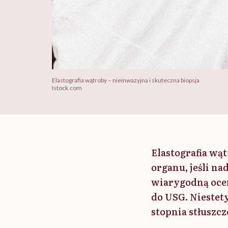
Elastografia wątroby – nieinwazyjna i skuteczna biopsja
Istock.com
Elastografia wą
organu, jeśli na
wiarygodną oce
do USG. Niestet
stopnia stłuszc