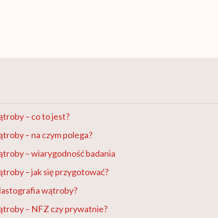
ątroby – co to jest?
ątroby – na czym polega?
wątroby – wiarygodność badania
ątroby – jak się przygotować?
elastografia wątroby?
wątroby – NFZ czy prywatnie?