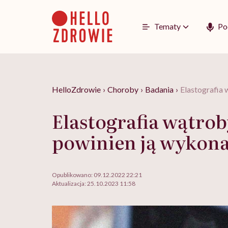
Go
to
content
Tematy
Po
HelloZdrowie
›
Choroby
›
Badania
›
Elastografia 
Elastografia wątrob
powinien ją wykon
Opublikowano:
09.12.2022 22:21
Aktualizacja:
25.10.2023 11:58