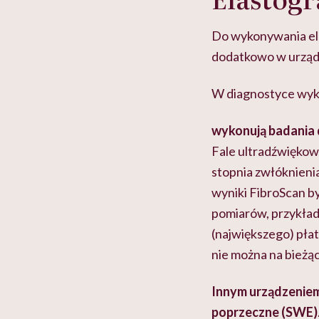
Do wykonywania ela
dodatkowo w urządz
W diagnostyce wyko
wykonują badania d
Fale ultradźwiękowe
stopnia zwłóknienia
wyniki FibroScan b
pomiarów, przykład
(największego) pła
nie można na bieżą
Innym urządzeniem
poprzeczne (SWE)