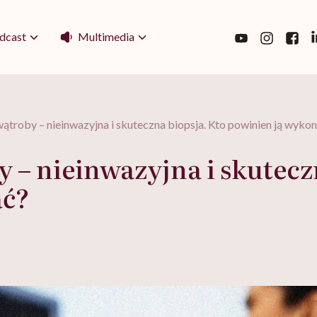
Multimedia
dcast
wątroby – nieinwazyjna i skuteczna biopsja. Kto powinien ją wyko
y – nieinwazyjna i skutecz
ać?