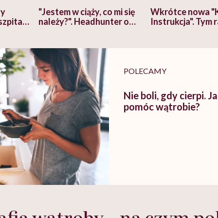
zy
"Jestem w ciąży, co mi się
Wkrótce nowa "
szpitalu
należy?". Headhunter o
Instrukcja". Tym 
szkadzać
zmianie pokoleniowej u
atakach paniki. Z
tylko
kobiet w ciąży na rynku
warsztat pacjen
braźni"
pracy
ekspercki
POLECAMY
Nie boli, gdy cierpi. 
pomóc wątrobie?
afia wątroby – na czym po