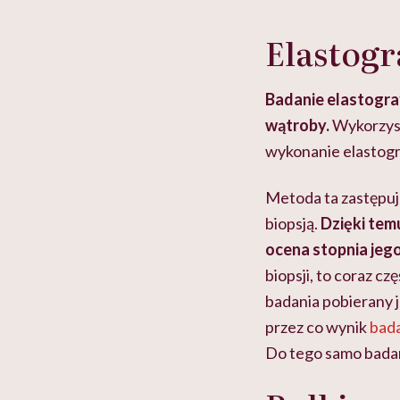
Elastogra
Badanie elastogra
wątroby.
Wykorzyst
wykonanie elastogr
Metoda ta zastępuj
biopsją.
Dzięki tem
ocena stopnia jeg
biopsji, to coraz c
badania pobierany 
przez co wynik
bada
Do tego samo badan