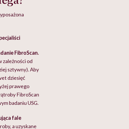
 wyposażona
pecjaliści
adanie FibroScan.
w zależności od
ziej sztywny). Aby
et dziesięć
wyżej prawego
 wątroby FibroScan
owym badaniu USG.
jąca fale
troby, a uzyskane