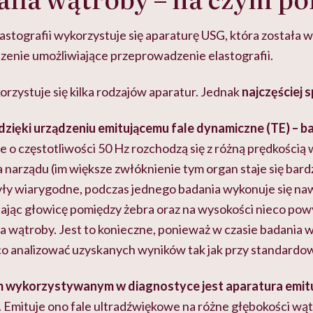
stografii wykorzystuje się aparaturę USG, która została
enie umożliwiające przeprowadzenie elastografii.
rzystuje się kilka rodzajów aparatur. Jednak
najczęściej s
zięki urządzeniu emitującemu fale dynamiczne (TE) – b
 o częstotliwości 50 Hz rozchodzą się z różną prędkością 
 narządu (im większe zwłóknienie tym organ staje się bard
yły wiarygodne, podczas jednego badania wykonuje się naw
ając głowicę pomiędzy żebra oraz na wysokości nieco po
ta wątroby. Jest to konieczne, ponieważ w czasie badania
co analizować uzyskanych wyników tak jak przy standard
 wykorzystywanym w diagnostyce jest aparatura emitu
. Emituje ono fale ultradźwiękowe na różne głębokości wą