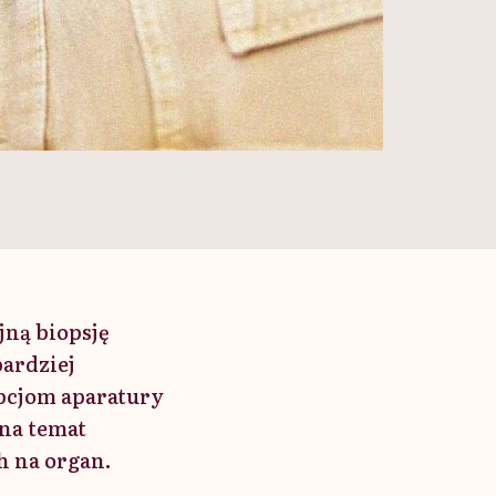
jną biopsję
bardziej
pcjom aparatury
 na temat
h na organ.