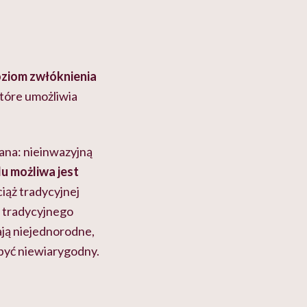
oziom zwłóknienia
tóre umożliwia
ana: nieinwazyjną
u możliwa jest
iąż tradycyjnej
u tradycyjnego
ją niejednorodne,
być niewiarygodny.