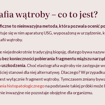
fia wątroby – co to jest?
ficzne to nieinwazyjna metoda, która pozwala ocenić p
uje się w nim aparaturę USG, wyposażoną w urządzenie, k
afii wątroby.
e niejednokrotnie tradycyjną biopsję, dlatego bywa nazyw
u bez konieczności pobierania fragmentu miąższu narząd
o uszkodzenia.
Choć elastografia wątroby nie zastępuje wc
zęściej stanowi dla niej alternatywę. Dlaczego? W przypadk
jest wyłącznie fragment wątroby. Tymczasem zmiany bywa
nia histopatologicznego
na podstawie takiej próbki może 
ie inwazyjne nie pozostaje obojętne dla organizmu.