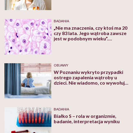
BADANIA
„Nie ma znaczenia, czy ktoś ma 20
czy 83 lata. Jego wątroba zawsze
jest w podobnym wieku”.
Zaskakujące odkrycie
niemieckich naukowców
OBJAWY
W Poznaniu wykryto przypadki
ostrego zapalenia wątroby u
dzieci. Nie wiadomo, co wywołuje
groźną chorobę
BADANIA
Białko S – rola w organizmie,
badanie, interpretacja wyniku