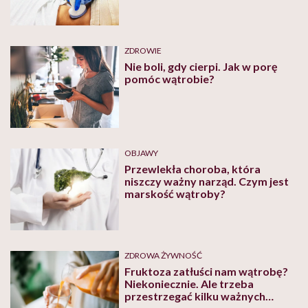
ZDROWIE
Nie boli, gdy cierpi. Jak w porę
pomóc wątrobie?
OBJAWY
Przewlekła choroba, która
niszczy ważny narząd. Czym jest
marskość wątroby?
ZDROWA ŻYWNOŚĆ
Fruktoza zatłuści nam wątrobę?
Niekoniecznie. Ale trzeba
przestrzegać kilku ważnych