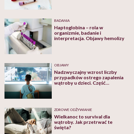
BADANIA
Haptoglobina – rola w
organizmie, badanie i
interpretacja. Objawy hemolizy
OBJAWY
Nadzwyczajny wzrost liczby
przypadków ostrego zapalenia
wątroby u dzieci. Część
naukowców uważa, że może mieć
to związek z COVID-19
ZDROWE ODŻYWIANIE
Wielkanoc to survival dla
wątroby. Jak przetrwać te
święta?