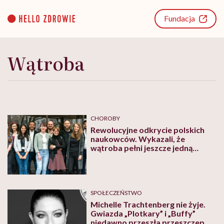
Go
to
Fundacja
content
Wątroba
CHOROBY
Rewolucyjne odkrycie polskich
naukowców. Wykazali, że
wątroba pełni jeszcze jedną
funkcję, o której do tej pory nie
wiedziano
SPOŁECZEŃSTWO
Michelle Trachtenberg nie żyje.
Gwiazda „Plotkary” i „Buffy”
niedawno przeszła przeszczep