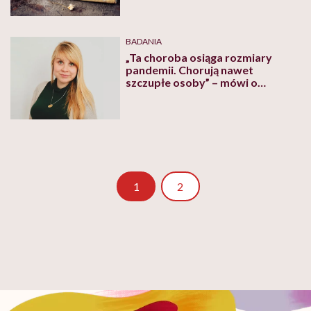
BADANIA
„Ta choroba osiąga rozmiary
pandemii. Chorują nawet
szczupłe osoby” – mówi o
niealkoholowym stłuszczeniu
wątroby dr n. med. Dominika
Maciejewska-Markiewicz
Strona
1
2