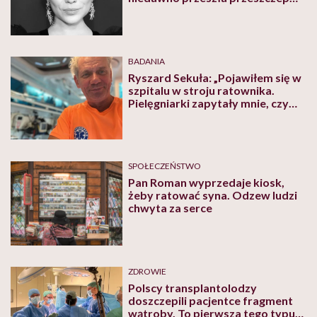
wątroby
BADANIA
Ryszard Sekuła: „Pojawiłem się w
szpitalu w stroju ratownika.
Pielęgniarki zapytały mnie, czy
przywiozłem pacjenta, a to ja
przyjechałem na przeszczep”
SPOŁECZEŃSTWO
Pan Roman wyprzedaje kiosk,
żeby ratować syna. Odzew ludzi
chwyta za serce
ZDROWIE
Polscy transplantolodzy
doszczepili pacjentce fragment
wątroby. To pierwsza tego typu