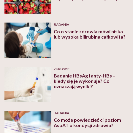
typu A
BADANIA
Co o stanie zdrowia mówi niska
lub wysoka bilirubina całkowita?
ZDROWIE
Badanie HBsAg i anty-HBs –
kiedy się je wykonuje? Co
oznaczają wyniki?
BADANIA
Co może powiedzieć ci poziom
AspAT o kondycji zdrowia?