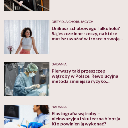
DIETY DLA CHORUJĄCYCH
Unikasz schabowego i alkoholu?
Są jeszcze inne rzeczy, na które
musisz uważać w trosce o swoją
wątrobę
BADANIA
Pierwszy taki przeszczep
wątroby w Polsce. Rewolucyjna
metoda zmniejsza ryzyko
powikłań
BADANIA
Elastografia wątroby –
nieinwazyjna i skuteczna biopsja.
Kto powinien ją wykonać?