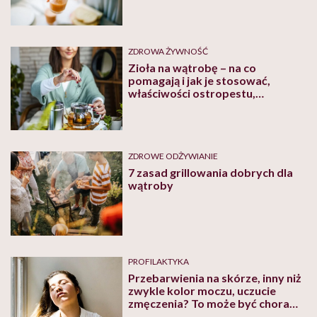
zasad – przypomina ekspert
ZDROWA ŻYWNOŚĆ
Zioła na wątrobę – na co
pomagają i jak je stosować,
właściwości ostropestu,
karczocha i lukrecji
ZDROWE ODŻYWIANIE
7 zasad grillowania dobrych dla
wątroby
PROFILAKTYKA
Przebarwienia na skórze, inny niż
zwykle kolor moczu, uczucie
zmęczenia? To może być chora
wątroba