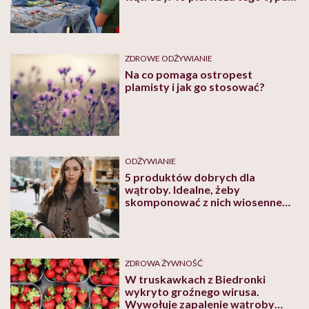
operacja na świecie
ZDROWE ODŻYWIANIE
Na co pomaga ostropest
plamisty i jak go stosować?
ODŻYWIANIE
5 produktów dobrych dla
wątroby. Idealne, żeby
skomponować z nich wiosenne
posiłki!
ZDROWA ŻYWNOŚĆ
W truskawkach z Biedronki
wykryto groźnego wirusa.
Wywołuje zapalenie wątroby