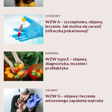
CHOROBY
WZW A – szczepionka, objawy,
leczenie. Jak można się zarazić
żółtaczką pokarmową?
BADANIA
WZW typu E – objawy,
diagnostyka, leczenie i
profilaktyka
OBJAWY
WZW G – objawy i leczenie
wirusowego zapalenia wątroby