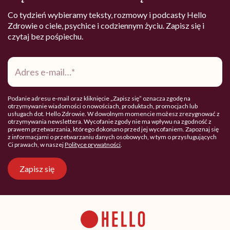
Co tydzień wybieramy teksty, rozmowy i podcasty Hello
Zdrowie o ciele, psychice i codziennym życiu. Zapisz się i
czytaj bez pośpiechu.
Adres
e-
mail
*
Podanie adresu e-mail oraz kliknięcie „Zapisz się” oznacza zgodę na
otrzymywanie wiadomości o nowościach, produktach, promocjach lub
usługach dot. Hello Zdrowie. W dowolnym momencie możesz zrezygnować z
otrzymywania newslettera. Wycofanie zgody nie ma wpływu na zgodność z
prawem przetwarzania, którego dokonano przed jej wycofaniem. Zapoznaj się
z informacjami o przetwarzaniu danych osobowych, w tym o przysługujących
Ci prawach, w naszej
Polityce prywatności
.
Zapisz się