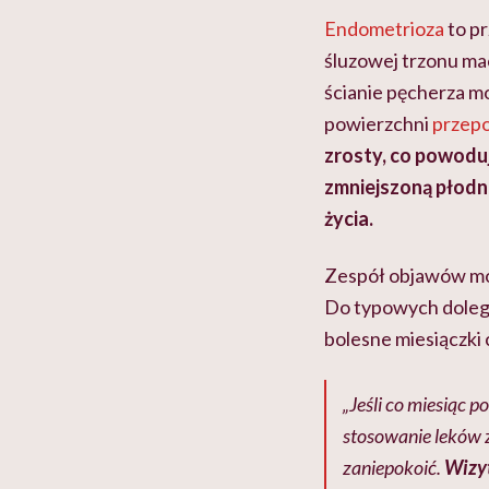
Endometrioza
to pr
śluzowej trzonu mac
ścianie pęcherza 
powierzchni
przep
zrosty, co powoduj
zmniejszoną płodn
życia.
Zespół objawów może
Do typowych dolegl
bolesne miesiączki 
„Jeśli co miesiąc 
stosowanie leków 
zaniepokoić.
Wizyt