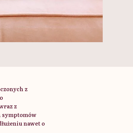
leczonych z
 o
wraz z
ch symptomów
dłużeniu nawet o