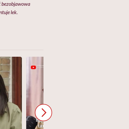
ać bezobjawowa
tuje lek.