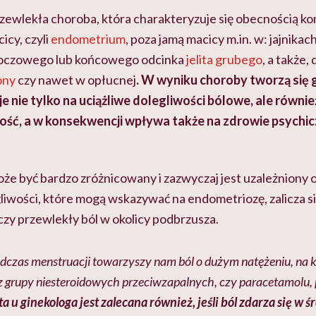
zewlekła choroba, która charakteryzuje się obecnością k
icy, czyli
endometrium
, poza jamą macicy m.in. w: jajnikac
moczowego lub końcowego odcinka
jelita grubego
, a także,
ony
czy nawet w opłucnej
. W wyniku choroby tworzą się gu
e nie tylko na uciążliwe dolegliwości bólowe, ale równi
ość, a w konsekwencji wpływa także na zdrowie psychicz
 być bardzo zróżnicowany i zazwyczaj jest uzależniony od 
iwości, które mogą wskazywać na endometriozę, zalicza si
czy przewlekły ból w okolicy podbrzusza.
podczas menstruacji towarzyszy nam ból o dużym natężeniu, na 
z grupy niesteroidowych przeciwzapalnych, czy paracetamolu,
a u ginekologa jest zalecana również, jeśli ból zdarza się w śr