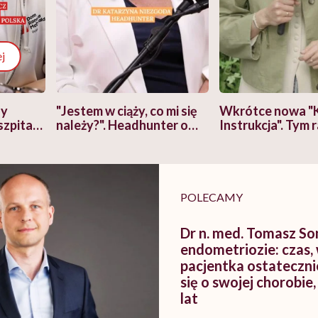
j
zy
"Jestem w ciąży, co mi się
Wkrótce nowa "
szpitalu
należy?". Headhunter o
Instrukcja". Tym 
szkadzać
zmianie pokoleniowej u
atakach paniki. Z
tylko
kobiet w ciąży na rynku
warsztat pacjen
braźni"
pracy
ekspercki
POLECAMY
Dr n. med. Tomasz So
endometriozie: czas,
pacjentka ostateczn
się o swojej chorobie,
lat