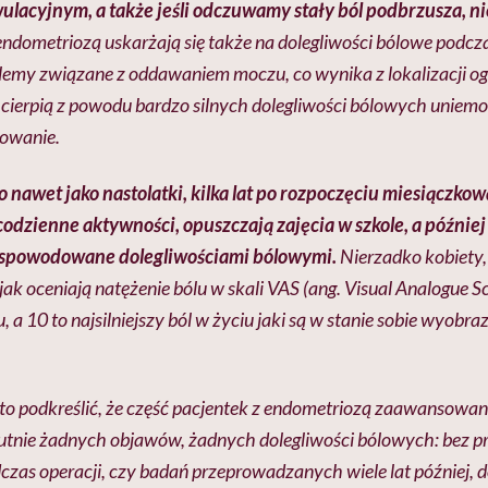
ulacyjnym, a także jeśli odczuwamy stały ból podbrzusza, ni
endometriozą uskarżają się także na dolegliwości bólowe podcz
blemy związane z oddawaniem moczu, co wynika z lokalizacji o
 cierpią z powodu bardzo silnych dolegliwości bólowych uniem
owanie.
o nawet jako nastolatki, kilka lat po rozpoczęciu miesiączko
odzienne aktywności, opuszczają zajęcia w szkole, a późnie
 spowodowane dolegliwościami bólowymi.
Nierzadko kobiety,
jak oceniają natężenie bólu w skali VAS (ang.
Visual Analogue S
, a 10 to najsilniejszy ból w życiu jaki są w stanie sobie wyobraz
to podkreślić, że część pacjentek z endometriozą zaawansowaną
lutnie żadnych objawów, żadnych dolegliwości bólowych: bez p
odczas operacji, czy badań przeprowadzanych wiele lat później, d