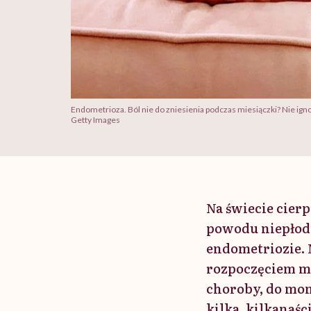
Endometrioza. Ból nie do zniesienia podczas miesiączki? Nie igno
Getty Images
Na świecie cierp
powodu niepłodno
endometriozie. 
rozpoczęciem m
choroby, do mom
kilka, kilkanaś