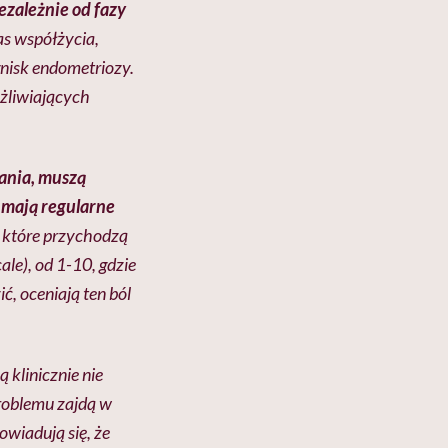
ezależnie od fazy
as współżycia,
gnisk endometriozy.
ożliwiających
wania, muszą
j mają regularne
 które przychodzą
cale
), od 1-10, gdzie
ić, oceniają ten ból
 klinicznie nie
roblemu zajdą w
owiadują się, że