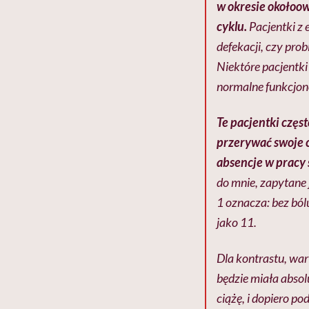
w okresie okołoow
cyklu.
Pacjentki z 
defekacji, czy pro
Niektóre pacjentki
normalne funkcjon
Te pacjentki częst
przerywać swoje c
absencje w pracy
do mnie, zapytane 
1 oznacza: bez bólu
jako 11.
Dla kontrastu, war
będzie miała abso
ciążę, i dopiero p