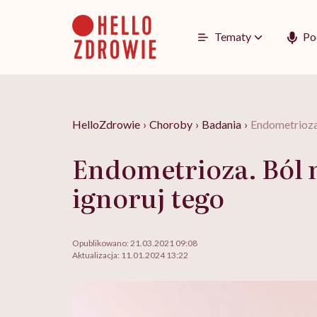
Go
to
content
Tematy
Po
HelloZdrowie
›
Choroby
›
Badania
›
Endometrioza.
Endometrioza. Ból n
ignoruj tego
Opublikowano:
21.03.2021 09:08
Aktualizacja:
11.01.2024 13:22