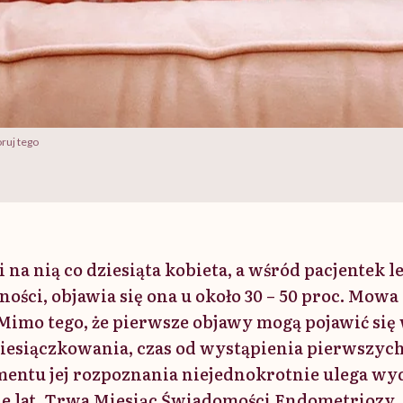
ruj tego
i na nią co dziesiąta kobieta, a wśród pacjentek 
ści, objawia się ona u około 30 – 50 proc. Mowa
Mimo tego, że pierwsze objawy mogą pojawić się 
iesiączkowania, czas od wystąpienia pierwszy
entu jej rozpoznania niejednokrotnie ulega wy
cie lat. Trwa Miesiąc Świadomości Endometriozy.