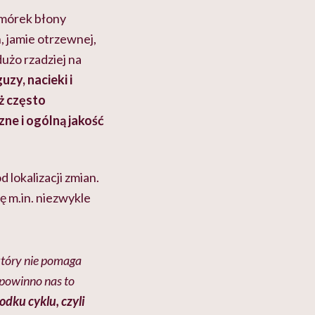
omórek błony
h, jamie otrzewnej,
 dużo rzadziej na
zy, nacieki i
eż często
ne i ogólną jakość
lokalizacji zmian.
ę m.in. niezwykle
który nie pomaga
 powinno nas to
odku cyklu, czyli