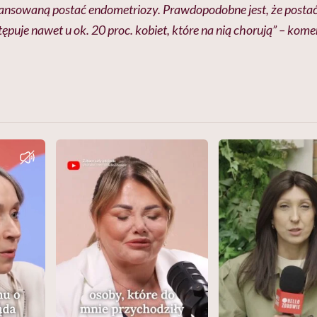
ansowaną postać endometriozy. Prawdopodobne jest, że post
puje nawet u ok. 20 proc. kobiet, które na nią chorują” – komen