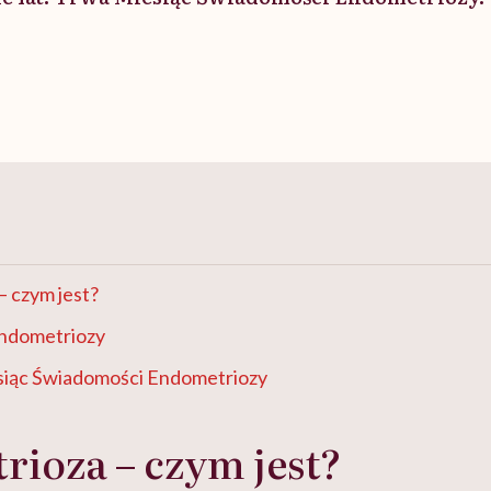
 czym jest?
ndometriozy
iąc Świadomości Endometriozy
ioza – czym jest?