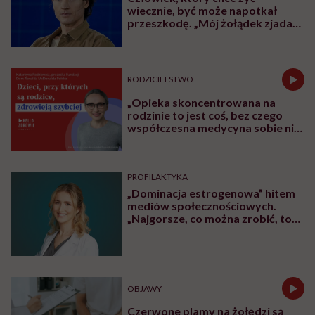
wiecznie, być może napotkał
przeszkodę. „Mój żołądek zjada
sam siebie”
RODZICIELSTWO
„Opieka skoncentrowana na
rodzinie to jest coś, bez czego
współczesna medycyna sobie nie
poradzi”
PROFILAKTYKA
„Dominacja estrogenowa” hitem
mediów społecznościowych.
„Najgorsze, co można zrobić, to
leczyć modne hasło”
OBJAWY
Czerwone plamy na żołędzi są