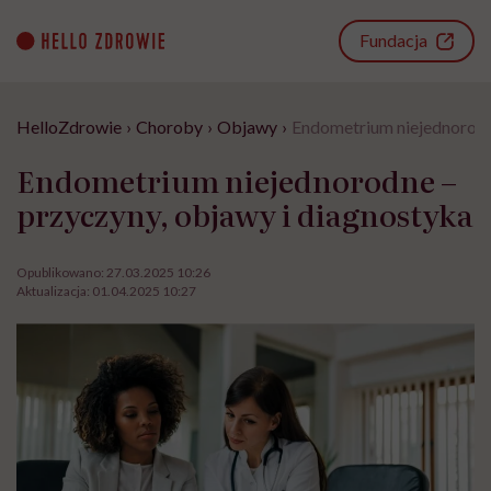
Go
to
Fundacja
content
HelloZdrowie
›
Choroby
›
Objawy
›
Endometrium niejednorodn
Endometrium niejednorodne –
przyczyny, objawy i diagnostyka
Opublikowano:
27.03.2025 10:26
Aktualizacja:
01.04.2025 10:27