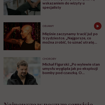
wskazaniem do wizyty u
specjalisty
OBJAWY
Mięśnie zaczynamy tracić już po
trzydziestce. „Najgorsze, co
można zrobić, to uznać utratę
sprawności za nieunikniony
element starzenia”
CHOROBY
Michał Figurski: „Po wylewie stan
umysłu wygląda jak po eksplozji
bomby pod czaszką. O
jakiejkolwiek pracy myśli się na
samym końcu”
Najnowsze w naszym serwisie