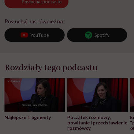
Posłuchaj
podcastu
Posłuchaj nas również na:
YouTube
Spotify
Rozdziały tego podcastu
Najlepsze fragmenty
Początek rozmowy,
E
powitanie i przedstawienie
"
rozmówcy
o