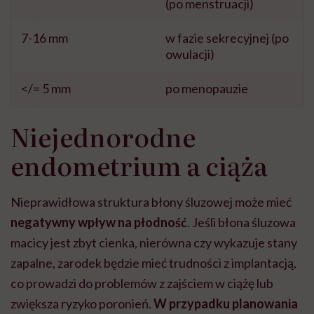
(po menstruacji)
7-16 mm
w fazie sekrecyjnej (po
owulacji)
</= 5 mm
po menopauzie
Niejednorodne
endometrium a ciąża
Nieprawidłowa struktura błony śluzowej może mieć
negatywny wpływ na płodność
. Jeśli błona śluzowa
macicy jest zbyt cienka, nierówna czy wykazuje stany
zapalne, zarodek będzie mieć trudności z implantacją,
co prowadzi do problemów z zajściem w ciążę lub
zwiększa ryzyko poronień.
W przypadku planowania