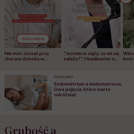
Zobacz więcej
Nie móc zostać przy
"Jestem w ciąży, co mi się
Wkró
chorym dziecku w
należy?". Headhunter o
Inst
szpitalu to tortura.
zmianie pokoleniowej u
atak
"Przeszkadzać w tym
kobiet w ciąży na rynku
wars
może chyba tylko
pracy
eksp
POLECAMY
głupota i brak
Endometrium a endometrioza.
wyobraźni"
Dwa pojęcia, które warto
odróżniać
Grubość a