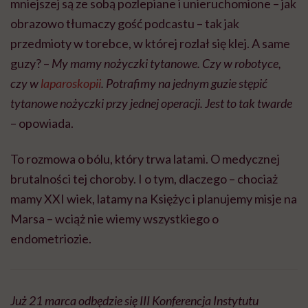
mniejszej są ze sobą pozlepiane i unieruchomione – jak
obrazowo tłumaczy gość podcastu – tak jak
przedmioty w torebce, w której rozlał się klej. A same
guzy? –
My mamy nożyczki tytanowe. Czy w robotyce,
czy w
laparoskopii
. Potrafimy na jednym guzie stępić
tytanowe nożyczki przy jednej operacji. Jest to tak twarde
– opowiada.
To rozmowa o bólu, który trwa latami. O medycznej
brutalności tej choroby. I o tym, dlaczego – chociaż
mamy XXI wiek, latamy na Księżyc i planujemy misje na
Marsa – wciąż nie wiemy wszystkiego o
endometriozie.
Już 21 marca odbędzie się III Konferencja Instytutu