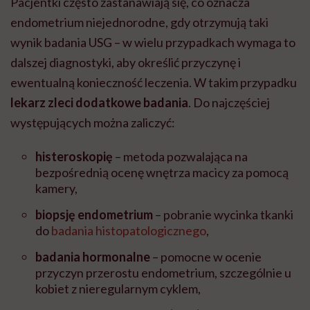
Pacjentki często zastanawiają się, co oznacza
endometrium niejednorodne, gdy otrzymują taki
wynik badania USG – w wielu przypadkach wymaga to
dalszej diagnostyki, aby określić przyczynę i
ewentualną konieczność leczenia. W takim przypadku
lekarz zleci dodatkowe badania
. Do najczęściej
występujących można zaliczyć:
histeroskopię
– metoda pozwalająca na
bezpośrednią ocenę wnętrza macicy za pomocą
kamery,
biopsję endometrium
– pobranie wycinka tkanki
do
badania histopatologicznego
,
badania hormonalne
– pomocne w ocenie
przyczyn przerostu endometrium, szczególnie u
kobiet z nieregularnym cyklem,