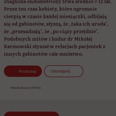
Diagnoza endometriozy trwa średnio 7-12 lat.
Przez ten czas kobiety, które ogromnie
cierpią w czasie każdej miesiączki, odbijają
się od gabinetów, słyszą, że „taka ich uroda”,
że „przesadzają”, że „po ciąży przejdzie”.
Podobnych mitów i bzdur dr Mikołaj
Karmowski słyszał w relacjach pacjentek z
innych gabinetów całe mnóstwo.
Udostępnij
Posłuchaj
Wysłuchasz w 59 min