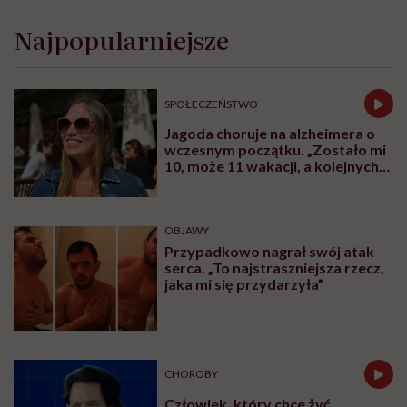
Najpopularniejsze
SPOŁECZEŃSTWO
Jagoda choruje na alzheimera o
wczesnym początku. „Zostało mi
10, może 11 wakacji, a kolejnych
nie będę już świadoma”
OBJAWY
Przypadkowo nagrał swój atak
serca. „To najstraszniejsza rzecz,
jaka mi się przydarzyła”
CHOROBY
Człowiek, który chce żyć