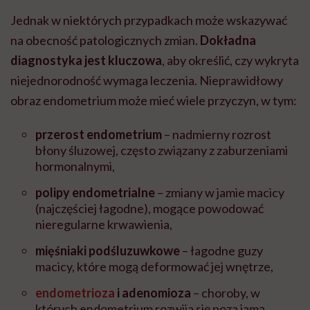
Jednak w niektórych przypadkach może wskazywać
na obecność patologicznych zmian.
Dokładna
diagnostyka jest kluczowa
, aby określić, czy wykryta
niejednorodność wymaga leczenia. Nieprawidłowy
obraz endometrium może mieć wiele przyczyn, w tym:
przerost endometrium
– nadmierny rozrost
błony śluzowej, często związany z zaburzeniami
hormonalnymi,
polipy endometrialne
– zmiany w jamie macicy
(najczęściej łagodne), mogące powodować
nieregularne krwawienia,
mięśniaki podśluzuwkowe
– łagodne guzy
macicy, które mogą deformować jej wnętrze,
endometrioza
i adenomioza
– choroby, w
których endometrium rozwija się poza jamą