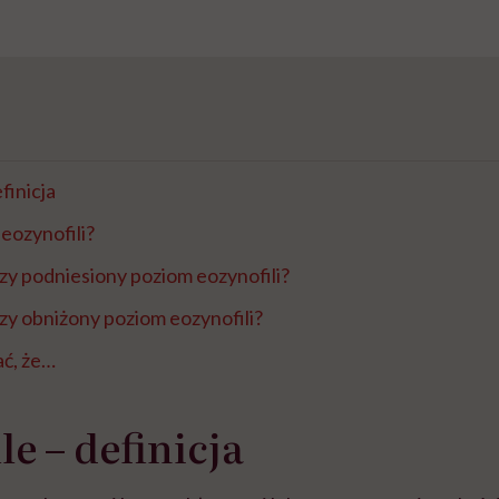
finicja
 eozynofili?
y podniesiony poziom eozynofili?
y obniżony poziom eozynofili?
ać, że…
le – definicja