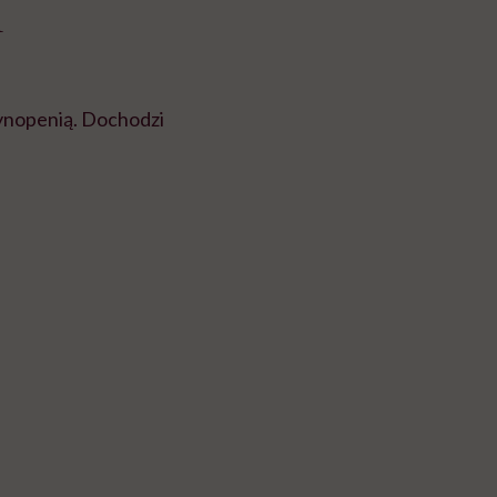
m
zynopenią. Dochodzi