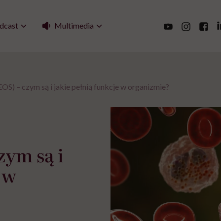
Multimedia
dcast
EOS) – czym są i jakie pełnią funkcje w organizmie?
zym są i
 w