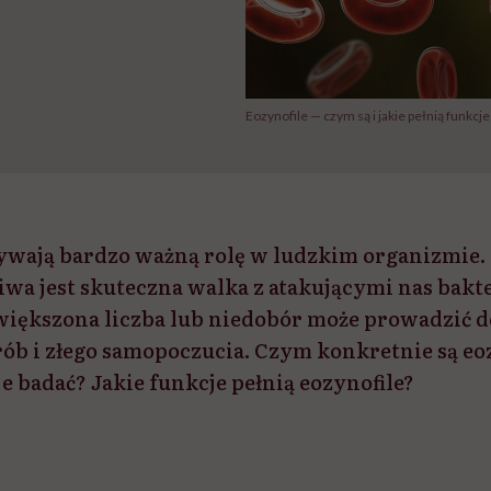
Eozynofile — czym są i jakie pełnią funkcj
ywają bardzo ważną rolę w ludzkim organizmie. 
iwa jest skuteczna walka z atakującymi nas bakte
większona liczba lub niedobór może prowadzić d
b i złego samopoczucia. Czym konkretnie są eo
e badać? Jakie funkcje pełnią eozynofile?