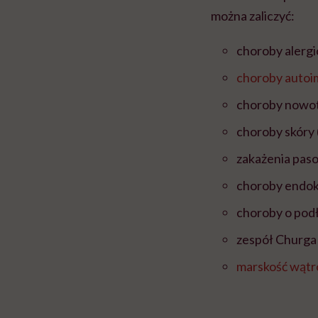
można zaliczyć:
choroby alergi
choroby auto
choroby nowo
choroby skóry 
zakażenia paso
choroby endok
choroby o pod
zespół Churga 
marskość wątr