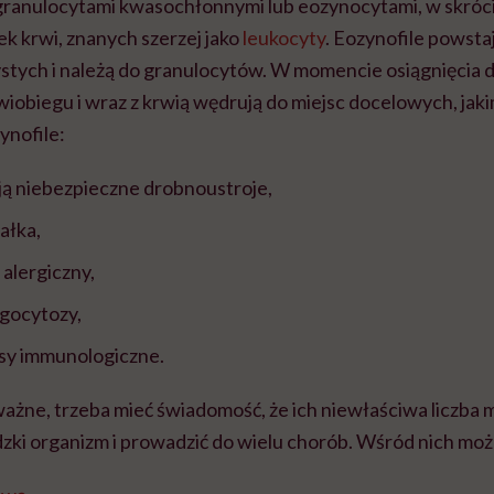
ranulocytami kwasochłonnymi lub eozynocytami, w skróci
ek krwi, znanych szerzej jako
leukocyty
. Eozynofile powsta
stych i należą do granulocytów. W momencie osiągnięcia d
wiobiegu i wraz z krwią wędrują do miejsc docelowych, jaki
ynofile:
ją niebezpieczne drobnoustroje,
ałka,
alergiczny,
agocytozy,
esy immunologiczne.
ważne, trzeba mieć świadomość, że ich niewłaściwa liczba
dzki organizm i prowadzić do wielu chorób. Wśród nich moż