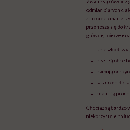
Zwane są również g
odmian białych ciał
z komórek macierzy
przenoszą się do kr
głównej mierze eoz
unieszkodliwia
niszczą obce bi
hamują odczyn 
są zdolne do f
regulują proc
Chociaż są bardzo 
niekorzystnie na lu