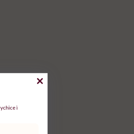
wartość waha się
ktualną liczbę
ozmazem
.
róbki krwi powinno
ychice i
jedzona dzień
waną wizytą w