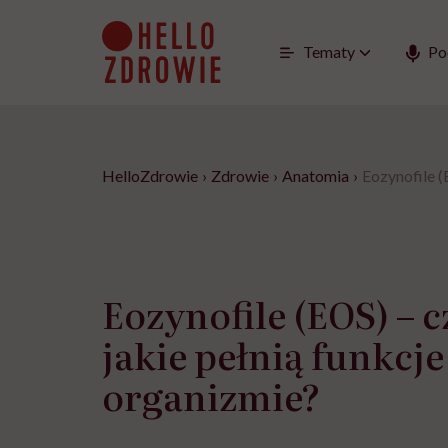
Go
to
content
Tematy
Po
HelloZdrowie
›
Zdrowie
›
Anatomia
›
Eozynofile (
Eozynofile (EOS) – c
jakie pełnią funkcje
organizmie?