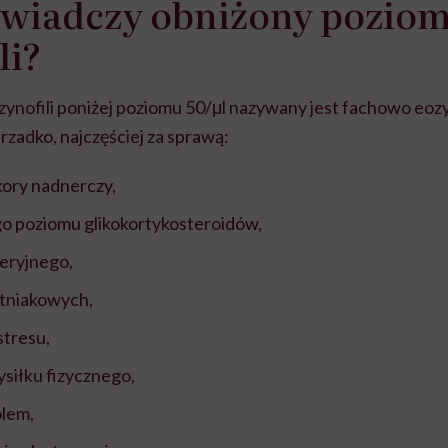
świadczy obniżony pozio
li?
ynofili poniżej poziomu 50/μl nazywany jest fachowo eo
rzadko, najczęściej za sprawą:
kory nadnerczy,
 poziomu glikokortykosteroidów,
eryjnego,
tniakowych,
stresu,
siłku fizycznego,
olem,