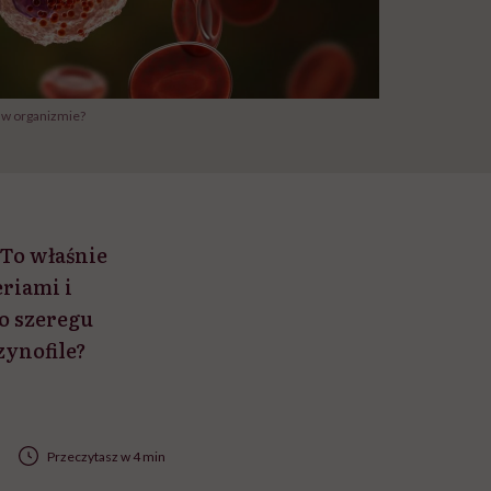
e w organizmie?
To właśnie
riami i
o szeregu
zynofile?
Przeczytasz w 4 min