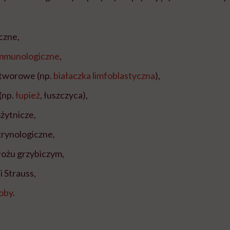
czne,
immunologiczne
,
tworowe (np.
białaczka limfoblastyczna
),
(np.
łupież
, łuszczyca),
żytnicze,
rynologiczne,
łożu grzybiczym,
i Strauss,
oby
.