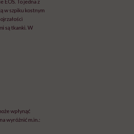
e EOS. To jedna z
ją w szpiku kostnym
ojrzałości
mi są tkanki. W
 może wpłynąć
na wyróżnić m.in.: