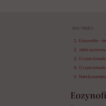
SPIS TREŚCI
Eozynofile – de
Jakie są normy
O czym świadcz
O czym świadcz
Należy pamięt
Eozynofi