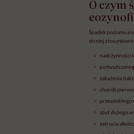
O czym 
eozynofi
Spadek poziomu eoz
do niej stosunkowo 
nadczynności 
podwyższonego
zakażenia bakt
chorób pierwo
przewlekłego 
zbyt dużego wy
zatrucia alkoh