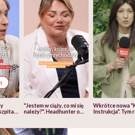
j
zy
"Jestem w ciąży, co mi się
Wkrótce nowa "
szpitalu
należy?". Headhunter o
Instrukcja". Tym 
szkadzać
zmianie pokoleniowej u
atakach paniki. Z
tylko
kobiet w ciąży na rynku
warsztat pacjen
braźni"
pracy
ekspercki