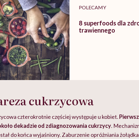
POLECAMY
8 superfoods dla zdr
trawiennego
areza cukrzycowa
ycowa czterokrotnie częściej występuje u kobiet.
Pierwsz
 około dekadzie od zdiagnozowania cukrzycy
. Mechaniz
ostał do końca wyjaśniony. Zaburzenie opróżniania żołąd