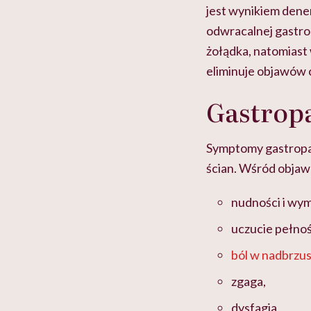
jest wynikiem dene
odwracalnej gastr
żołądka, natomiast
eliminuje objawów
Gastropa
Symptomy gastropar
ścian. Wśród objaw
nudności i wym
uczucie pełnoś
ból w nadbrzu
zgaga,
dysfagia,