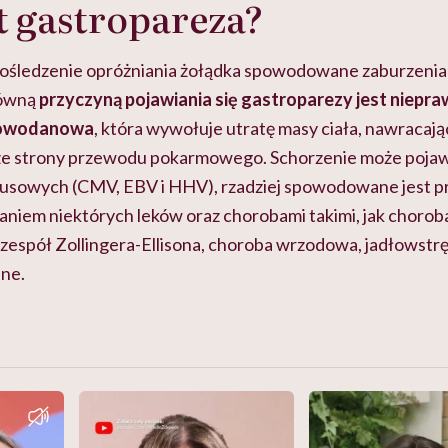
st gastropareza?
pośledzenie opróżniania żołądka spowodowane zaburzenia
łówną
przyczyną pojawiania się gastroparezy jest niepr
lowodanowa
, która wywołuje utratę masy ciała, nawracają
ze strony przewodu pokarmowego. Schorzenie może pojawi
rusowych (CMV, EBV i HHV), rzadziej spowodowane jest 
aniem niektórych leków oraz chorobami takimi, jak chorob
, zespół Zollingera-Ellisona, choroba wrzodowa, jadłowstr
ane.