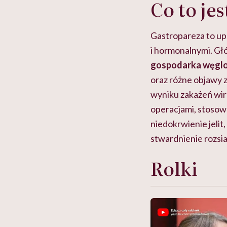
Co to je
Gastropareza to u
i hormonalnymi. G
gospodarka węg
oraz różne objawy 
wyniku zakażeń wi
operacjami, stosow
niedokrwienie jelit
stwardnienie rozsi
Rolki