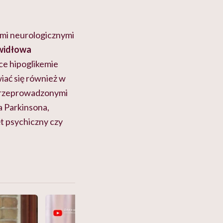
mi neurologicznymi
awidłowa
ce hipoglikemie
ać się również w
przeprowadzonymi
a Parkinsona,
ęt psychiczny czy