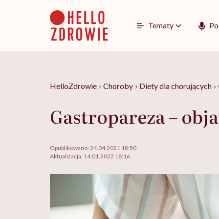
Go
to
content
Tematy
Po
HelloZdrowie
›
Choroby
›
Diety dla chorujących
›
Gastropareza – obja
Opublikowano:
24.04.2021 18:50
Aktualizacja:
14.01.2022 18:16