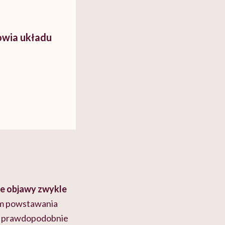
owia układu
e objawy zwykle
m powstawania
ka prawdopodobnie