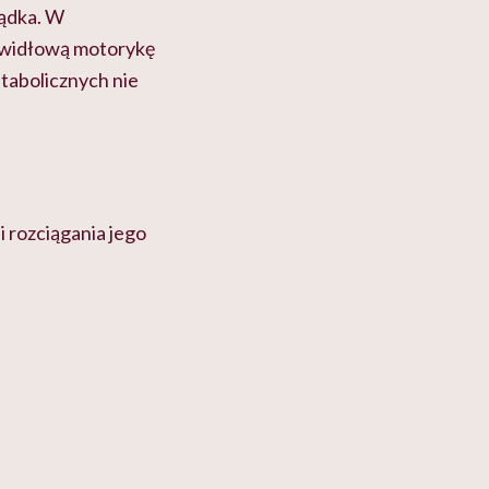
łądka. W
awidłową motorykę
tabolicznych nie
 rozciągania jego