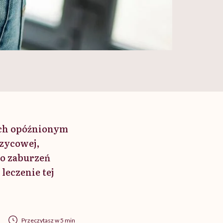
ych opóźnionym
rzycowej,
o zaburzeń
leczenie tej
Przeczytasz w 5 min