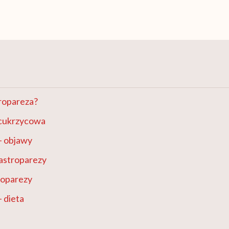
tropareza?
 cukrzycowa
– objawy
astroparezy
roparezy
 dieta