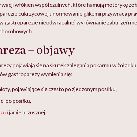
rwacji włókien współczulnych, które hamują motorykę żo
oparezie cukrzycowej unormowanie glikemii przywraca pr
 w gastroparezie nieodwracalnej wyrównanie zaburzeń me
 chorobowych.
reza – objawy
ezy pojawiają się na skutek zalegania pokarmu w żołądku i
ów gastroparezy wymienia się:
ioty, pojawiające się często po zjedzonym posiłku,
ci po posiłku,
szu
i jamie brzusznej,