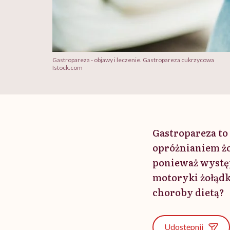
Gastropareza - objawy i leczenie. Gastropareza cukrzycowa
Istock.com
Gastropareza t
opróżnianiem żo
ponieważ wystę
motoryki żołądka
choroby dietą?
Udostępnij