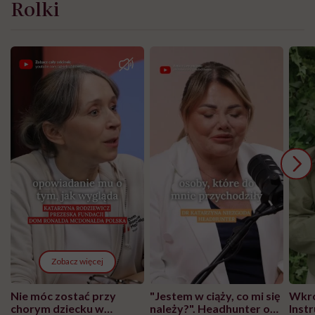
Rolki
Zobacz więcej
Nie móc zostać przy
"Jestem w ciąży, co mi się
Wkró
chorym dziecku w
należy?". Headhunter o
Inst