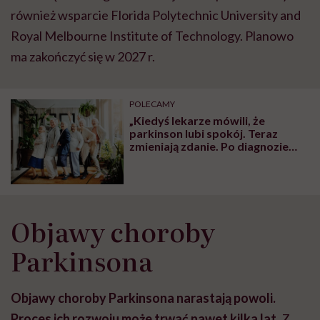
również wsparcie Florida Polytechnic University and
Royal Melbourne Institute of Technology. Planowo
ma zakończyć się w 2027 r.
POLECAMY
„Kiedyś lekarze mówili, że
parkinson lubi spokój. Teraz
zmieniają zdanie. Po diagnozie
trzeba się szybko otrząsnąć”
Objawy choroby
Parkinsona
Objawy choroby Parkinsona narastają powoli.
Proces ich rozwoju może trwać nawet kilka lat.
Z