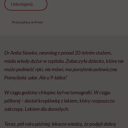
Udostępnij
Przeczytasz w 9 min
Dr Anita Siewko, neurolog z ponad 20-letnim stażem,
miała wtedy dyżur w szpitalu. Zobaczyła dziecko, które nie
może podnieść ręki, nie mówi, ma porażenie połowiczne.
Pomyślała: udar. Ale u 9-latka?
W ciągu godziny chłopiec był na tomografii. W ciągu
półtorej – dostał kroplówkę z lekiem, który rozpuszcza
zakrzepy. Lekiem dla dorosłych.
Teraz, pół roku później, lekarze wiedzą, że podjęli dobrą