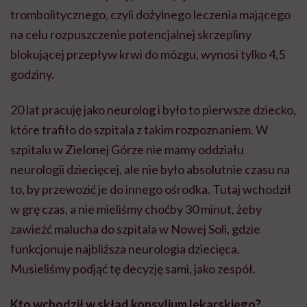
trombolitycznego, czyli dożylnego leczenia mającego
na celu rozpuszczenie potencjalnej skrzepliny
blokującej przepływ krwi do mózgu, wynosi tylko 4,5
godziny.
20 lat pracuję jako neurolog i było to pierwsze dziecko,
które trafiło do szpitala z takim rozpoznaniem. W
szpitalu w Zielonej Górze nie mamy oddziału
neurologii dziecięcej, ale nie było absolutnie czasu na
to, by przewozić je do innego ośrodka. Tutaj wchodził
w grę czas, a nie mieliśmy choćby 30 minut, żeby
zawieźć malucha do szpitala w Nowej Soli, gdzie
funkcjonuje najbliższa neurologia dziecięca.
Musieliśmy podjąć tę decyzję sami, jako zespół.
Kto wchodził w skład konsylium lekarskiego?