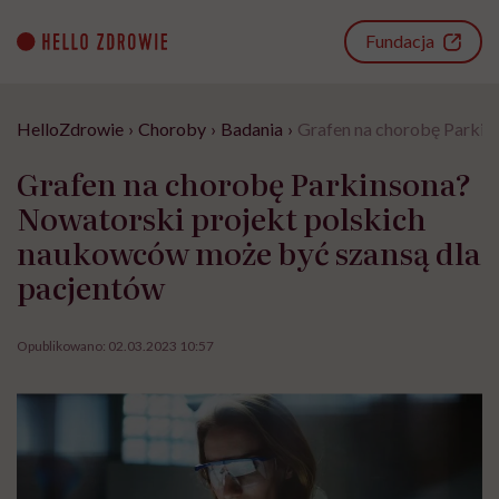
Go
to
Fundacja
content
HelloZdrowie
›
Choroby
›
Badania
›
Grafen na chorobę Parkin
Grafen na chorobę Parkinsona?
Nowatorski projekt polskich
naukowców może być szansą dla
pacjentów
Opublikowano:
02.03.2023 10:57