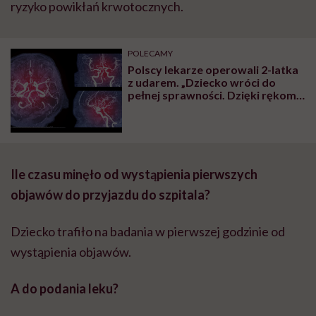
ryzyko powikłań krwotocznych.
POLECAMY
Polscy lekarze operowali 2-latka
z udarem. „Dziecko wróci do
pełnej sprawności. Dzięki rękom
całego zespołu terapeutycznego i
za Twoje, i moje składki”
Ile czasu minęło od wystąpienia pierwszych
objawów do przyjazdu do szpitala?
Dziecko trafiło na badania w pierwszej godzinie od
wystąpienia objawów.
A do podania leku?