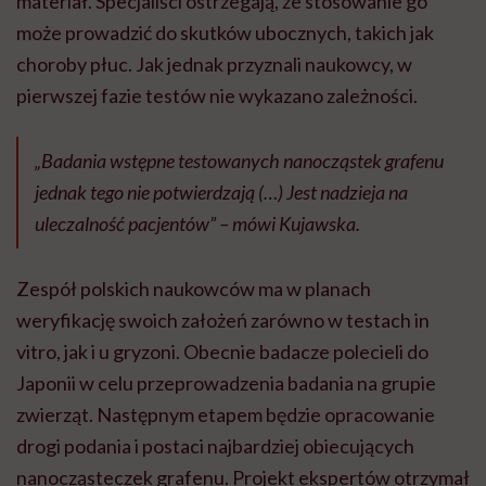
materiał. Specjaliści ostrzegają, że stosowanie go
może prowadzić do skutków ubocznych, takich jak
choroby płuc. Jak jednak przyznali naukowcy, w
pierwszej fazie testów nie wykazano zależności.
„Badania wstępne testowanych nanocząstek grafenu
jednak tego nie potwierdzają (…) Jest nadzieja na
uleczalność pacjentów” – mówi Kujawska.
Zespół polskich naukowców ma w planach
weryfikację swoich założeń zarówno w testach in
vitro, jak i u gryzoni. Obecnie badacze polecieli do
Japonii w celu przeprowadzenia badania na grupie
zwierząt. Następnym etapem będzie opracowanie
drogi podania i postaci najbardziej obiecujących
nanocząsteczek grafenu. Projekt ekspertów otrzymał