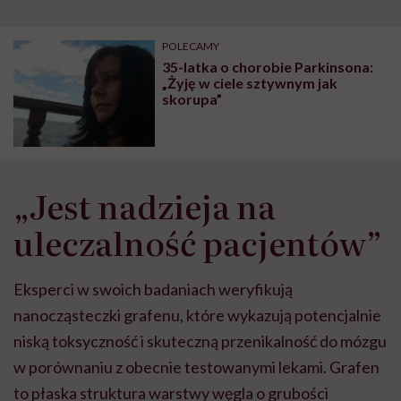
szpitalu to tortura.
zmianie pokoleniowej u
atak
"Przeszkadzać w tym
kobiet w ciąży na rynku
wars
może chyba tylko
pracy
eksp
POLECAMY
głupota i brak
35-latka o chorobie Parkinsona:
wyobraźni"
„Żyję w ciele sztywnym jak
skorupa”
„Jest nadzieja na
uleczalność pacjentów”
Eksperci w swoich badaniach weryfikują
nanocząsteczki grafenu, które wykazują potencjalnie
niską toksyczność i skuteczną przenikalność do mózgu
w porównaniu z obecnie testowanymi lekami. Grafen
to płaska struktura warstwy węgla o grubości