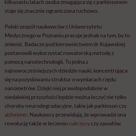
kilkunastu latach osoba zmagająca się z parkinsonem
staje się znacznie ograniczona ruchowo.
Polski zespół naukowców z Uniwersytetu
Medycznego w Poznaniu pracuje jednak na tym, by to
zmienić. Badacze pod kierownictwem dr Kujawskiej
postanowili wykorzystać nowatorską metodę z
pomocą nanotechnologii. To jedna z
najnowocześniejszych dziedzin nauki, koncentrująca
się na pozyskiwaniu struktur o wymiarach rzędu
nanometrów. Dzięki niej prawdopodobnie w
niedalekiej przyszłości będzie można leczyć nie tylko
choroby neurodegradacyjne, takie jak parkinson czy
alzheimer
. Naukowcy przewidują, że wprowadzi ona
rewolucję także w leczeniu
cukrzycy
czy zawałów.