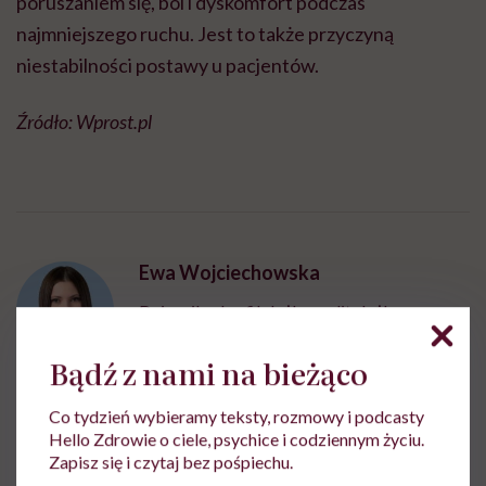
poruszaniem się, ból i dyskomfort podczas
najmniejszego ruchu. Jest to także przyczyną
niestabilności postawy u pacjentów.
Źródło: Wprost.pl
Ewa Wojciechowska
Dziennikarka, filolożka, politolożka,
reportażystka. Pisze, od kiedy pamięta, a w
międzyczasie lubi słuchać i obserwować
Bądź z nami na bieżąco
innych
Zobacz profil
Co tydzień wybieramy teksty, rozmowy i podcasty
Hello Zdrowie o ciele, psychice i codziennym życiu.
Zapisz się i czytaj bez pośpiechu.