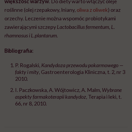
większość warzyw
. Do diety warto włączyć oleje
roślinne (olej rzepakowy, lniany,
oliwa z oliwek
) oraz
orzechy. Leczenie można wspomóc probiotykami
zawierającymi szczepy
Lactobacillus fermentum, L.
rhamnosus i L.plantarum.
Bibliografia:
P. Rogalski,
Kandydoza przewodu pokarmowego —
fakty i mity
, Gastroenterologia Kliniczna, t. 2, nr 3
2010.
I. Paczkowska, A. Wójtowicz, A. Malm,
Wybrane
aspekty farmakoterapii kandydoz
, Terapia i leki, t.
66, nr 8, 2010.