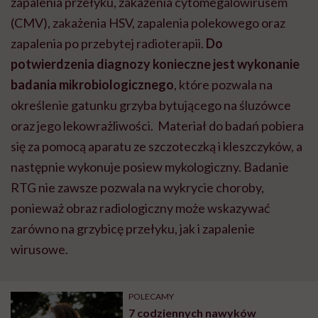
zapalenia przełyku, zakażenia cytomegalowirusem
(CMV), zakażenia HSV, zapalenia polekowego oraz
zapalenia po przebytej radioterapii.
Do
potwierdzenia diagnozy konieczne jest wykonanie
badania mikrobiologicznego
, które pozwala na
określenie gatunku grzyba bytującego na śluzówce
oraz jego lekowrażliwości. Materiał do badań pobiera
się za pomocą aparatu ze szczoteczką i kleszczyków, a
następnie wykonuje posiew mykologiczny. Badanie
RTG nie zawsze pozwala na wykrycie choroby,
ponieważ obraz radiologiczny może wskazywać
zarówno na grzybicę przełyku, jak i zapalenie
wirusowe.
POLECAMY
7 codziennych nawyków