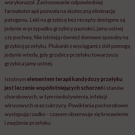
worykonazol. Zastosowanie odpowiedniej
farmakoterapii pozwala na skuteczną eliminację
patogenu. Leki na grzybicę bez recepty dostępne są
jedynie w przypadku grzybicy paznokci, jamy ustnej
czy pochwy. Nie istnieją również domowe sposoby na
grzybicę przełyku. Płukanki z wyciągami z ziół pomogą
jedynie wtedy, gdy grzybicy przełyku towarzyszy
grzybica jamy ustnej.
Istotnym
elementem terapii kandydozy przełyku
jest leczenie współistniejących schorzeń
i stanów
chorobowych, w tym niedożywienia, infekcji
wirusowych oraz cukrzycy. Powikłania pochorobowe
występują rzadko – czasem obserwuje się krwawienie
i zwężenie przełyku.