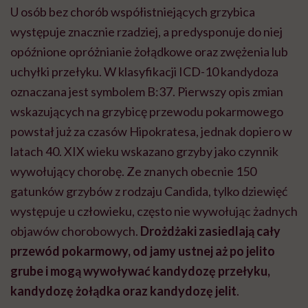
U osób bez chorób współistniejących grzybica
występuje znacznie rzadziej, a predysponuje do niej
opóźnione opróżnianie żołądkowe oraz zwężenia lub
uchyłki przełyku. W klasyfikacji ICD-10 kandydoza
oznaczana jest symbolem B:37. Pierwszy opis zmian
wskazujących na grzybicę przewodu pokarmowego
powstał już za czasów Hipokratesa, jednak dopiero w
latach 40. XIX wieku wskazano grzyby jako czynnik
wywołujący chorobę. Ze znanych obecnie 150
gatunków grzybów z rodzaju Candida, tylko dziewięć
występuje u człowieku, często nie wywołując żadnych
objawów chorobowych.
Drożdżaki zasiedlają cały
przewód pokarmowy, od jamy ustnej aż po jelito
grube i mogą wywoływać kandydozę przełyku,
kandydozę żołądka oraz kandydozę jelit
.