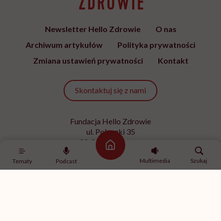
Newsletter Hello Zdrowie
O nas
Archiwum artykułów
Polityka prywatności
Zmiana ustawień prywatności
Kontakt
Skontaktuj się z nami
Fundacja Hello Zdrowie
ul. Poleczki 35
02-822 Warszawa
Strona główna
NIP 9512613236
Multimedia
Szukaj
Tematy
Podcast
Kontakt z redakcją
redakcja@hellozdrowie.pl
Dołącz do naszej społeczności