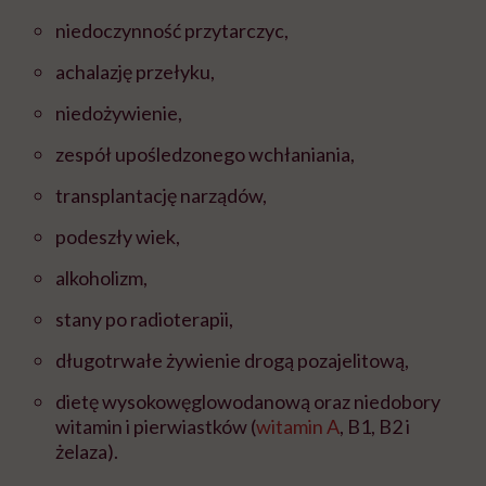
niedoczynność przytarczyc,
achalazję przełyku,
niedożywienie,
zespół upośledzonego wchłaniania,
transplantację narządów,
podeszły wiek,
alkoholizm,
stany po radioterapii,
długotrwałe żywienie drogą pozajelitową,
dietę wysokowęglowodanową oraz niedobory
witamin i pierwiastków (
witamin A
, B1, B2 i
żelaza).