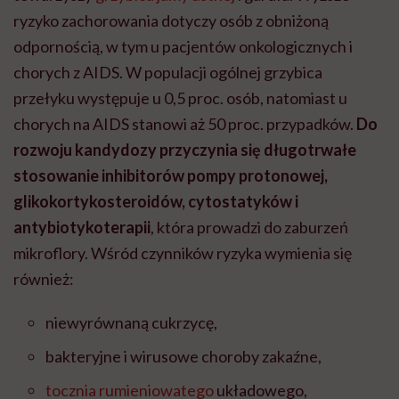
ryzyko zachorowania dotyczy osób z obniżoną
odpornością, w tym u pacjentów onkologicznych i
chorych z AIDS. W populacji ogólnej grzybica
przełyku występuje u 0,5 proc. osób, natomiast u
chorych na AIDS stanowi aż 50 proc. przypadków.
Do
rozwoju kandydozy przyczynia się długotrwałe
stosowanie inhibitorów pompy protonowej,
glikokortykosteroidów, cytostatyków i
antybiotykoterapii
, która prowadzi do zaburzeń
mikroflory. Wśród czynników ryzyka wymienia się
również:
niewyrównaną cukrzycę,
bakteryjne i wirusowe choroby zakaźne,
tocznia rumieniowatego
układowego,