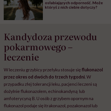
osłabiających odporność. Może
któryś z nich ciebie dotyczy?
Kandydoza przewodu
pokarmowego –
leczenie
W leczeniu grzybicy przełyku stosuje się
flukonazol
przez okres od dwóch do trzech tygodni
. W
przypadku złej tolerancji leku, pacjenci leczeni są
dożylnie flukonazolem, echinokandyną lub
amfoterycyną B. U osób z grzybem opornym na
flukonazol podaje się itrakonazol, pozakonazol lub