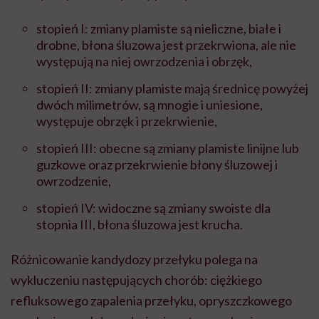
stopień I: zmiany plamiste są nieliczne, białe i
drobne, błona śluzowa jest przekrwiona, ale nie
występują na niej owrzodzenia i obrzęk,
stopień II: zmiany plamiste mają średnicę powyżej
dwóch milimetrów, są mnogie i uniesione,
występuje obrzęk i przekrwienie,
stopień III: obecne są zmiany plamiste linijne lub
guzkowe oraz przekrwienie błony śluzowej i
owrzodzenie,
stopień IV: widoczne są zmiany swoiste dla
stopnia III, błona śluzowa jest krucha.
Różnicowanie kandydozy przełyku polega na
wykluczeniu następujących chorób: ciężkiego
refluksowego zapalenia przełyku, opryszczkowego