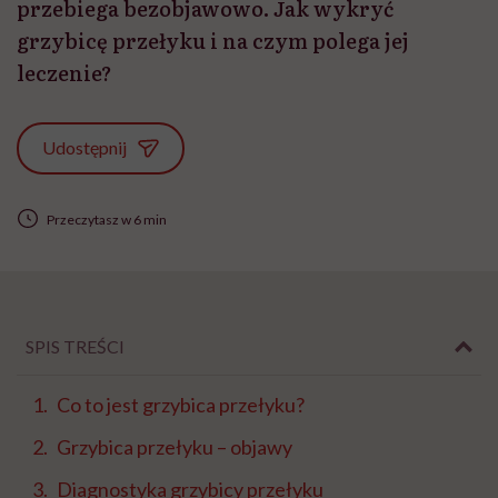
przebiega bezobjawowo. Jak wykryć
grzybicę przełyku i na czym polega jej
leczenie?
Udostępnij
Przeczytasz w 6 min
SPIS TREŚCI
Co to jest grzybica przełyku?
Grzybica przełyku – objawy
Diagnostyka grzybicy przełyku