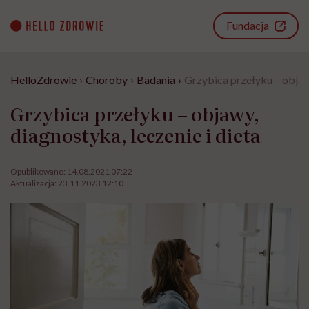
Go
to
Fundacja
content
HelloZdrowie
›
Choroby
›
Badania
›
Grzybica przełyku – objawy
Grzybica przełyku – objawy,
diagnostyka, leczenie i dieta
Opublikowano:
14.08.2021 07:22
Aktualizacja:
23.11.2023 12:10