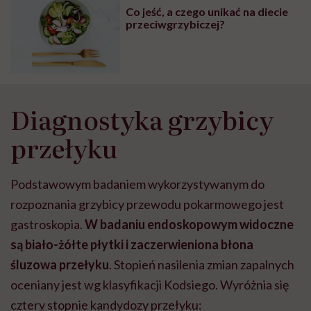
Co jeść, a czego unikać na diecie
przeciwgrzybiczej?
Diagnostyka grzybicy
przełyku
Podstawowym badaniem wykorzystywanym do
rozpoznania grzybicy przewodu pokarmowego jest
gastroskopia.
W badaniu endoskopowym widoczne
są biało-żółte płytki i zaczerwieniona błona
śluzowa przełyku
. Stopień nasilenia zmian zapalnych
oceniany jest wg klasyfikacji Kodsiego. Wyróżnia się
cztery stopnie kandydozy przełyku: