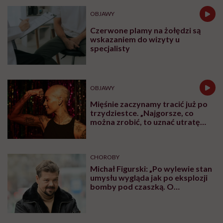
OBJAWY
Czerwone plamy na żołędzi są
wskazaniem do wizyty u
specjalisty
OBJAWY
Mięśnie zaczynamy tracić już po
trzydziestce. „Najgorsze, co
można zrobić, to uznać utratę
sprawności za nieunikniony
element starzenia”
CHOROBY
Michał Figurski: „Po wylewie stan
umysłu wygląda jak po eksplozji
bomby pod czaszką. O
jakiejkolwiek pracy myśli się na
samym końcu”