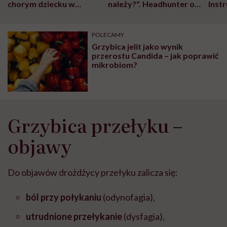
chorym dziecku w
należy?". Headhunter o
Inst
szpitalu to tortura.
zmianie pokoleniowej u
atak
"Przeszkadzać w tym
kobiet w ciąży na rynku
wars
może chyba tylko
pracy
eksp
POLECAMY
głupota i brak
Grzybica jelit jako wynik
wyobraźni"
przerostu Candida – jak poprawić
mikrobiom?
Grzybica przełyku –
objawy
Do objawów drożdżycy przełyku zalicza się:
ból przy połykaniu
(odynofagia),
utrudnione przełykanie
(dysfagia),