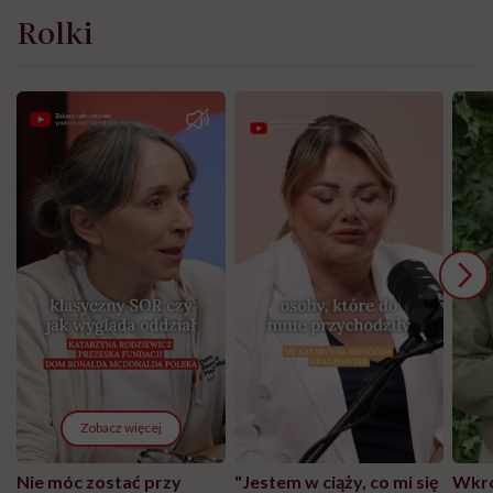
Rolki
Zobacz więcej
Nie móc zostać przy
"Jestem w ciąży, co mi się
Wkró