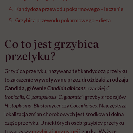
Kandydoza przewodu pokarmowego – leczenie
Grzybica przewodu pokarmowego – dieta
Co to jest grzybica
przełyku?
Grzybica przełyku, nazywana też kandydozą przełyku
to zakażenie
wywoływane przez drożdżaki z rodzaju
Candida, głównie
Candida albicans
,
rzadziej
C.
tropicalis
,
C. parapsilosis
,
C. glabrata
i grzyby z rodzajów
Histoplasma
,
Blastomycer
czy
Coccidioides.
Najczęstszą
lokalizacją zmian chorobowych jest środkowa i dolna
część przełyku. U niektórych osób grzybicy przełyku
towarzyszy
grzybica jamy ustnej
i gardła. Wyższe