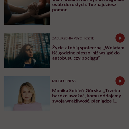
osób dorosłych. Tu znajdziesz
pomoc
ZABURZENIA PSYCHICZNE
Życie z fobią społeczną. „Wolałam
iść godzinę pieszo, niż wsiąść do
autobusu czy pociągu”
MINDFULNESS
Monika Sobień-Górska: „Trzeba
bardzo uważać, komu oddajemy
swoją wrażliwość, pieniądze i
zaufanie”