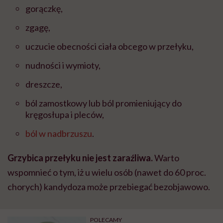
gorączkę,
zgagę,
uczucie obecności ciała obcego w przełyku,
nudności i wymioty,
dreszcze,
ból zamostkowy lub ból promieniujący do
kręgosłupa i pleców,
ból w nadbrzuszu
.
Grzybica przełyku nie jest zaraźliwa.
Warto
wspomnieć o tym, iż u wielu osób (nawet do 60 proc.
chorych) kandydoza może przebiegać bezobjawowo.
POLECAMY