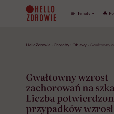
Go
to
content
Tematy
Po
HelloZdrowie
›
Choroby
›
Objawy
›
Gwałtowny wz
Gwałtowny wzrost
zachorowań na szka
Liczba potwierdzo
przypadków wzrosła