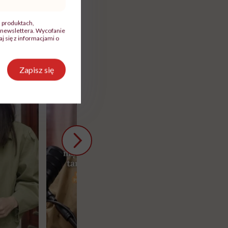
, produktach,
newslettera. Wycofanie
 się z informacjami o
Zapisz się