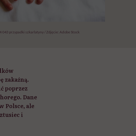
043 przypadki szkarlatyny / Zdjęcie: Adobe Stock
adków
ę zakaźną.
ić poprzez
chorego. Dane
 Polsce, ale
tusiec i