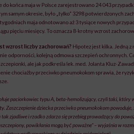
e do końca maja w Polsce zarejestrowano 24 043 przypadki
tym samym okresie, było „tylko” 3298 potwierdzonych za
tygodniach maja odnotowano aż 3 tysiące nowych przypad
iągu pięciu miesięcy. To oznacza 8-krotny wzrost zachorow
t wzrost liczby zachorowań?
Hipotez jest kilka. Jedną z 
nie odporności, kolejną odmowa szczepień ochronnych. C
szczepionki, ale jak podkreśla lek. med. Jolanta Kluz-Zaw
ienie chociażby przeciwko pneumokokom sprawia, że ryz
sze.
uje paciorkowiec typu A, beta-hemolizujący, czyli taki, który
yty. Zaszczepienie dziecka przeciwko pneumokokom powoduje, 
 tak zjadliwe i rzadko zdarza się przebieg prowadzący do pow
t zaszczepiony, powikłania mogą być poważne” – wyjaśnia w roz
wództwa podkarpackiego w dziedzinie epidemiologii.