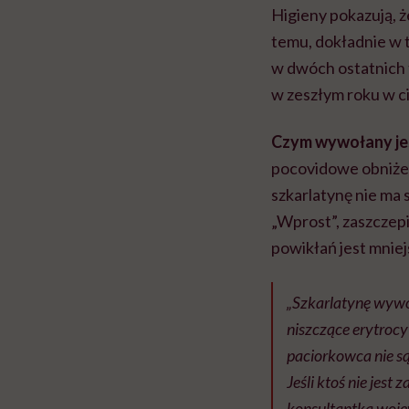
Higieny pokazują, ż
temu, dokładnie w 
w dwóch ostatnich 
w zeszłym roku w c
Czym wywołany jes
pocovidowe obniże
szkarlatynę nie ma 
„Wprost”, zaszczep
powikłań jest mniej
„Szkarlatynę wywoł
niszczące erytroc
paciorkowca nie są
Jeśli ktoś nie jes
konsultantka woje