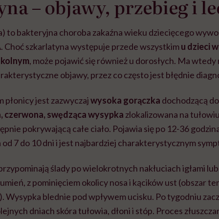
yna – objawy, przebieg i l
a) to
bakteryjna choroba zakaźna wieku dziecięcego wyw
A
.
Choć szkarlatyna występuje przede wszystkim
u dzieci 
zkolnym
, może pojawić się również u dorosłych. Ma wtedy 
arakterystyczne objawy, przez co często jest błędnie dia
 płonicy jest zazwyczaj
w
ysoka gorączka
dochodzącą do 
, czerwona, swędząca
wysypka
zlokalizowana na tułowiu (
ępnie pokrywającą całe ciało. Pojawia się po 12-36 godzin
od 7 do 10 dni i jest najbardziej charakterystycznym sym
 przypominają ślady po wielokrotnych nakłuciach igłami lub
rumień, z pominięciem okolicy nosa i kącików ust (obszar te
). Wysypka blednie pod wpływem ucisku.
Po tygodniu zacz
lejnych dniach skóra tułowia, dłoni i stóp.
Proces złuszcza