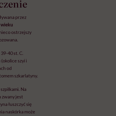
eczenie
oływana przez
w wieku
nieco ostrzejszy
gnozowana.
39-40 st. C.
okolice szyi i
ach od
ptomem szkarlatyny.
 szpilkami.
Na
n zwany jest
yna łuszczyć się
nia naskórka może