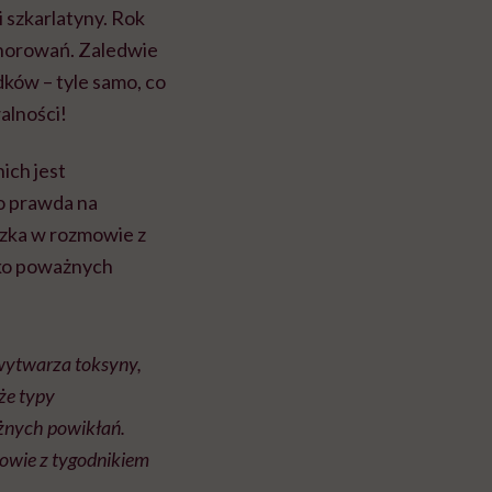
 szkarlatyny. Rok
chorowań. Zaledwie
ków – tyle samo, co
alności!
nich jest
o prawda na
adzka w rozmowie z
yko poważnych
 wytwarza toksyny,
że typy
ażnych powikłań.
mowie z tygodnikiem