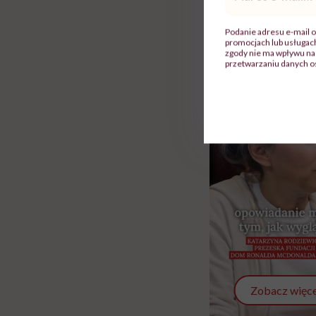
Rolki
mail
*
Podanie adresu e-mail o
promocjach lub usługa
zgody nie ma wpływu na 
przetwarzaniu danych o
Zobacz więce