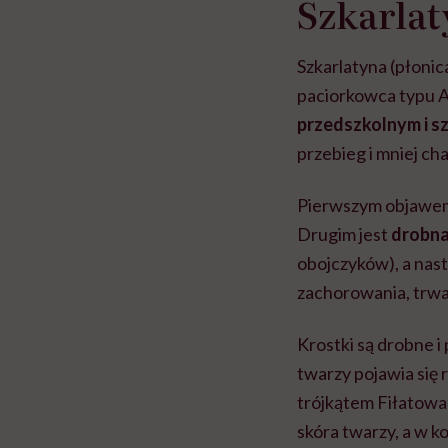
Szkarlat
Szkarlatyna (płonic
paciorkowca typu 
przedszkolnym i s
przebieg i mniej ch
Pierwszym objawem
Drugim jest
d
robna
obojczyków), a nast
zachorowania, trwa 
Krostki są drobne i
twarzy pojawia się 
trójkątem Fił
atowa
skóra twarzy, a w ko