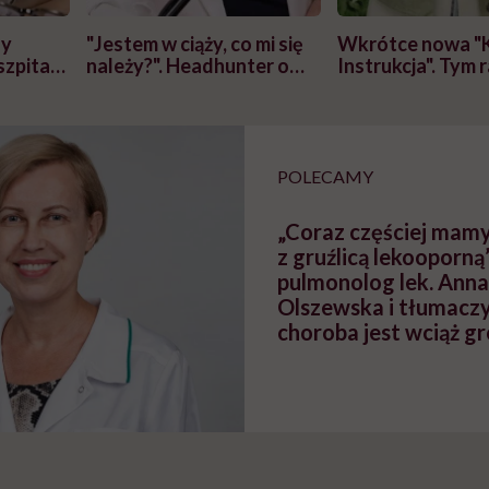
zy
"Jestem w ciąży, co mi się
Wkrótce nowa "
szpitalu
należy?". Headhunter o
Instrukcja". Tym 
szkadzać
zmianie pokoleniowej u
atakach paniki. Z
tylko
kobiet w ciąży na rynku
warsztat pacjen
braźni"
pracy
ekspercki
POLECAMY
„Coraz częściej mamy
z gruźlicą lekooporną
pulmonolog lek. Anna
Olszewska i tłumaczy
choroba jest wciąż g