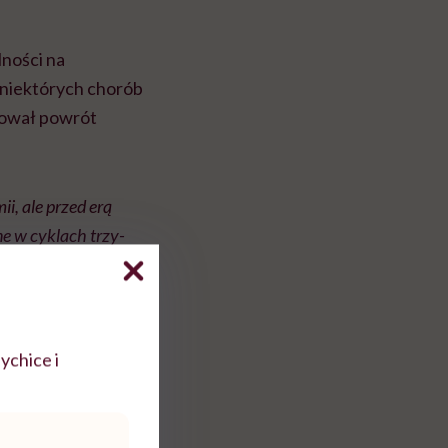
lności na
e niektórych chorób
kował powrót
i, ale przed erą
 w cyklach trzy-
zetą Wyborczą”.
o pewien czas fala
ychice i
ajach europejskich