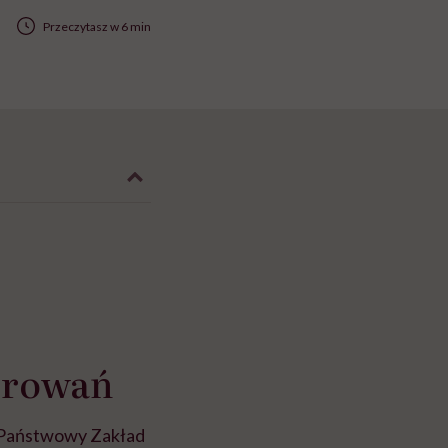
Przeczytasz w 6 min
horowań
 Państwowy Zakład