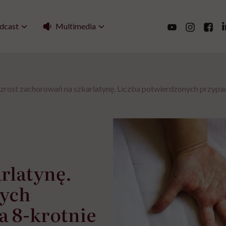
Multimedia
dcast
rost zachorowań na szkarlatynę. Liczba potwierdzonych przypa
rlatynę.
nych
 8-krotnie