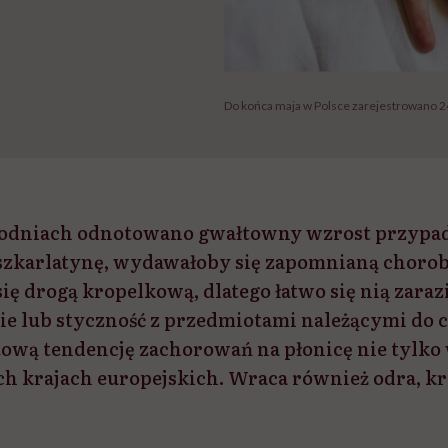
Do końca maja w Polsce zarejestrowano 24 
godniach odnotowano gwałtowny wzrost przyp
zkarlatynę, wydawałoby się zapomnianą chorob
się drogą kropelkową, dlatego łatwo się nią zaraz
nie lub styczność z przedmiotami należącymi do 
ową tendencję zachorowań na płonicę nie tylko w
h krajach europejskich. Wraca również odra, krz