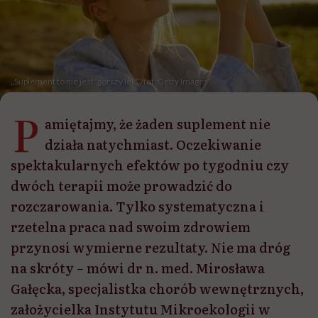
„Suplement to nie jest 'gorszy lek'”/fot. Getty Images
P
amiętajmy, że żaden suplement nie
działa natychmiast. Oczekiwanie
spektakularnych efektów po tygodniu czy
dwóch terapii może prowadzić do
rozczarowania. Tylko systematyczna i
rzetelna praca nad swoim zdrowiem
przynosi wymierne rezultaty. Nie ma dróg
na skróty – mówi dr n. med. Mirosława
Gałęcka, specjalistka chorób wewnętrznych,
założycielka Instytutu Mikroekologii w