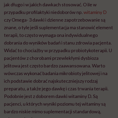
jak długo i w jakich dawkach stosować. O ile w
przypadku profilaktyki niedoborów np.
witaminy D
czy Omega- 3 dawki i dzienne zapotrzebowanie są
znane, o tyle jeśli suplementacja ma stanowić element
terapii, to często wymaga ona indywidualnego
dobrania do wyników badań i stanu zdrowia pacjenta.
Widać to chociażby w przypadku probiotykoterapii. U
pacjentów z chorobami przewlekłymi dysbioza
jelitowa jest często bardzo zaawansowana. Warto
wówczas wykonać badania mikrobioty jelitowej i na
ich podstawie dobrać najskuteczniejszy rodzaj
preparatu, a także jego dawkę i czas trwania terapii.
Podobnie jest z doborem dawki witaminy D. Są
pacjenci, u których wyniki poziomu tej witaminy są
bardzo niskie mimo suplementacji standardową,