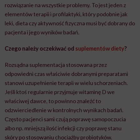
rozwiązanie na wszystkie problemy. To jest jeden z
elementów terapii i profilaktyki, który podobnie jak
leki, dieta czy aktywność fizyczna musi być dobrany do
pacjenta i jego wyników badań.
Czego należy oczekiwać od
suplementów diety
?
Rozsądna suplementacja stosowana przez
odpowiedni czas właściwie dobranymi preparatami
stanowi uzupełnienie terapii w wielu schorzeniach.
Jeśli ktoś regularnie przyjmuje witaminę D we
właściwej dawce, to powinno znaleźć to
odzwierciedlenie w kontrolnych wynikach badań.
Często pacjenci sami czują poprawę samopoczucia
albo np. mniejszą ilość infekcji czy poprawę stanu
skóry po stosowaniu chociażby probiotyków.