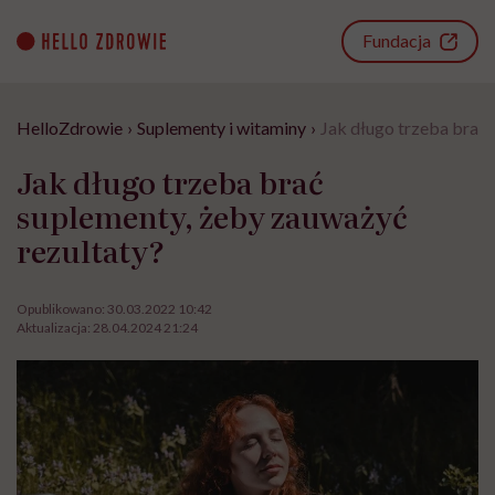
Go
to
Fundacja
content
HelloZdrowie
›
Suplementy i witaminy
›
Jak długo trzeba brać 
Jak długo trzeba brać
suplementy, żeby zauważyć
rezultaty?
Opublikowano:
30.03.2022 10:42
Aktualizacja:
28.04.2024 21:24