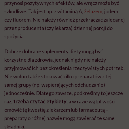
przynosi pozytywnych efektów, ale wręcz może być
szkodliwe. Tak jest np. z witaminą A,
żelazem
, jodem
czy fluorem. Nie należy również przekraczać zalecanej
przez producenta (czy lekarza) dziennej porcji do
spożycia.
Dobrze dobrane suplementy diety mogą być
korzystne dla zdrowia, jednak nigdy nie należy
przyjmować ich bez określenia rzeczywistych potrzeb.
Nie wolno także stosować kilku preparatów z tej
samej grupy (np. wspierających odchudzanie)
jednocześnie. Dlatego zawsze, podkreślmy to jeszcze
raz,
trzeba czytać etykiety
, a w razie wątpliwości
omówić tę kwestię z lekarzem lub farmaceutą –
preparaty o różnej nazwie mogą zawierać te same
składniki.