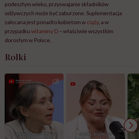
podeszłym wieku, przyswajanie składników
odżywczych może być zaburzone. Suplementacja
zalecana jest ponadto kobietom w
ciąży
, a w
przypadku
witaminy D
– właściwie wszystkim
dorosłym w Polsce.
Rolki