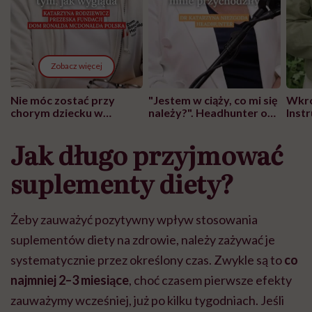
Zobacz więcej
Nie móc zostać przy
"Jestem w ciąży, co mi się
Wkró
chorym dziecku w
należy?". Headhunter o
Inst
szpitalu to tortura.
zmianie pokoleniowej u
atak
"Przeszkadzać w tym
kobiet w ciąży na rynku
wars
Jak długo przyjmować
może chyba tylko
pracy
eksp
głupota i brak
suplementy diety?
wyobraźni"
Żeby zauważyć pozytywny wpływ stosowania
suplementów diety na zdrowie, należy zażywać je
systematycznie przez określony czas. Zwykle są to
co
najmniej 2–3 miesiące
, choć czasem pierwsze efekty
zauważymy wcześniej, już po kilku tygodniach. Jeśli