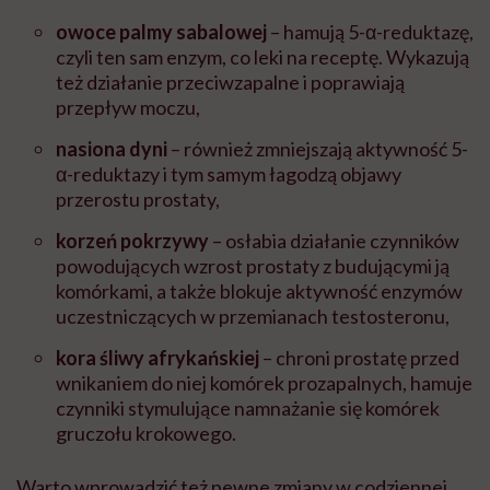
owoce palmy sabalowej
– hamują 5-α-reduktazę,
czyli ten sam enzym, co leki na receptę. Wykazują
też działanie przeciwzapalne i poprawiają
przepływ moczu,
nasiona dyni
– również zmniejszają aktywność 5-
α-reduktazy i tym samym łagodzą objawy
przerostu prostaty,
korzeń pokrzywy
– osłabia działanie czynników
powodujących wzrost prostaty z budującymi ją
komórkami, a także blokuje aktywność enzymów
uczestniczących w przemianach testosteronu,
kora śliwy afrykańskiej
– chroni prostatę przed
wnikaniem do niej komórek prozapalnych, hamuje
czynniki stymulujące namnażanie się komórek
gruczołu krokowego.
Warto wprowadzić też pewne zmiany w codziennej