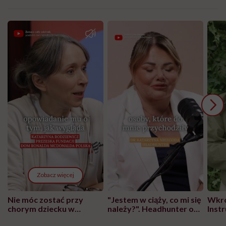
Zobacz więcej
Nie móc zostać przy
"Jestem w ciąży, co mi się
Wkró
chorym dziecku w
należy?". Headhunter o
Inst
szpitalu to tortura.
zmianie pokoleniowej u
atak