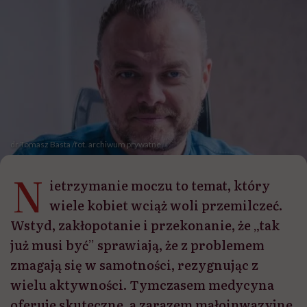
dr Tomasz Basta /fot. archiwum prywatne
N
ietrzymanie moczu to temat, który
wiele kobiet wciąż woli przemilczeć.
Wstyd, zakłopotanie i przekonanie, że „tak
już musi być” sprawiają, że z problemem
zmagają się w samotności, rezygnując z
wielu aktywności. Tymczasem medycyna
oferuje skuteczne, a zarazem małoinwazyjne