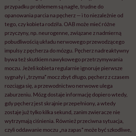
przypadku problemem są nagłe, trudne do
opanowania parcia na pęcherz — i to niezależnie od
tego, czy kobieta rodziła. OAB może mieć różne
przyczyny, np. neurogenne, związane z nadmierną
pobudliwością układu nerwowego przewodzącego
impulsy z pęcherza do mózgu. Pęcherz nadreaktywny
bywa też skutkiem nawykowego przetrzymywania
moczu. Jeżeli kobieta regularnie ignoruje pierwsze
sygnały i „trzyma” mocz zbyt długo, pęcherz z czasem
rozciąga się, a przewodnictwo nerwowe ulega
zaburzeniu. Mózg dostaje informację dopiero wtedy,
gdy pęcherz jest skrajnie przepełniony, a wtedy
zostaje już tylko kilka sekund, zanim zwieracze nie
wytrzymają ciśnienia. Również przeciwna sytuacja,
czyli oddawanie moczu „na zapas” może być szkodliwe,