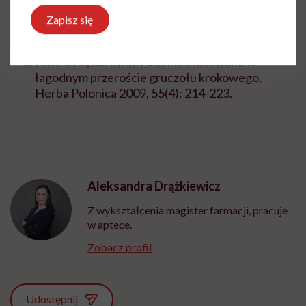
information/urologic-diseases/prostate-
problems/prostate-enlargement-benign-
Zapisz się
prostatic-hyperplasia [dostęp 07.06.2024].
Nawrot J., Surowce roślinne stosowane w
łagodnym przeroście gruczołu krokowego,
Herba Polonica 2009, 55(4): 214-223.
Aleksandra Drążkiewicz
Z wykształcenia magister farmacji, pracuje
w aptece.
Zobacz profil
Udostępnij