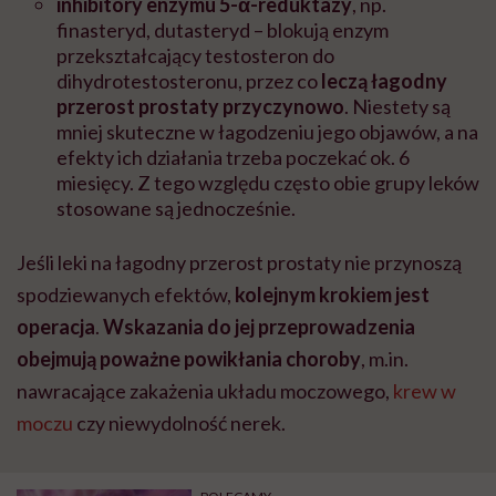
inhibitory enzymu 5-α-reduktazy
, np.
finasteryd, dutasteryd – blokują enzym
przekształcający testosteron do
dihydrotestosteronu, przez co
leczą łagodny
przerost prostaty przyczynowo
. Niestety są
mniej skuteczne w łagodzeniu jego objawów, a
na
efekty ich działania trzeba poczekać ok. 6
miesięcy.
Z tego względu często obie grupy leków
stosowane są jednocześnie.
Jeśli leki na łagodny przerost prostaty nie przynoszą
spodziewanych efektów,
kolejnym krokiem jest
operacja
.
Wskazania do jej przeprowadzenia
obejmują poważne powikłania choroby
, m.in.
nawracające zakażenia układu moczowego,
krew w
moczu
czy niewydolność nerek.