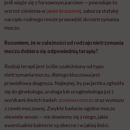
jeśli wiąże się z forsownym parciem — powoduje to
wzrost ciśnienia w
jamie brzusznej
, zaburza statykę
narządu rodnego i może prowadzić do nietrzymania
moczu.
Rozumiem, że w zależności od rodzaju nietrzymania
moczu dobiera się odpowiednią terapię?
Rodzaj terapii jest ściśle uzależniony od typu
nietrzymania moczu, dlatego kluczowa jest
prawidłowa diagnoza. Najlepiej, by pacjentka zgłosiła
się do ginekologa, urologa lub uroginekologa już z
wynikami dwóch badań:
posiewu moczu
oraz wymazu
z cewki moczowej. Zwykłe badanie ogólne moczu
niewiele wnosi — nie dowiemy się z niego, jakie
ewentualnie bakterie są obecne i w jakiej ilości.