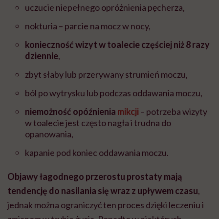
uczucie niepełnego opróżnienia pęcherza,
nokturia – parcie na mocz w nocy,
konieczność wizyt w toalecie częściej niż 8 razy
dziennie
,
zbyt słaby lub przerywany strumień moczu,
ból po wytrysku lub podczas oddawania moczu,
niemożność opóźnienia
mikcji
– potrzeba wizyty
w toalecie jest często nagła i trudna do
opanowania,
kapanie pod koniec oddawania moczu.
Objawy łagodnego przerostu prostaty mają
tendencję do nasilania się wraz z upływem czasu
,
jednak można ograniczyć ten proces dzięki leczeniu i
zmianom w trybie życia. Ponadto w niektórych