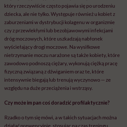
który rzeczywiście często pojawia się po urodzeniu
dziecka, ale nie tylko. Występuje również u kobiet z
zaburzeniami w dystrybucji kolagenu w organizmie
czy z przewlekłymi lub bezobjawowymi infekcjami
dróg moczowych, które uszkadzają nabłonek
wyściełający drogi moczowe. Na wysiłkowe
nietrzymanie moczu narażone są także kobiety, które
zawodowo podnoszą ciężary, wykonują ciężką pracę
fizyczną związaną z dźwiganiem oraz te, które
intensywnie biegają lub trenują wyczynowo — ze
względu na duże przeciążenia i wstrząsy.
Czy może im pan coś doradzić profilaktycznie?
Rzadko o tym się mówi, a w takich sytuacjach można
działać prewencyjnie, stosując na czas treningu