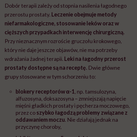
Dobór terapii zależy od stopnia nasilenia łagodnego
przerostu prostaty.
Leczenie obejmuje metody
niefarmakologiczne, stosowanie leków oraz w
cięższych przypadkach interwencję chirurgiczną.
Przy nieznacznym rozroście gruczołu krokowego,
który nie daje jeszcze objawów, nie ma potrzeby
wdrażania żadnej terapii.
Leki na łagodny przerost
prostaty dostępne są na receptę.
Dwie główne
grupy stosowane w tym schorzeniu to:
blokery receptorów α-1
, np. tamsulozyna,
alfuzosyna, doksazosyna – zmniejszają napięcie
mięśni gładkich prostaty i pęcherza moczowego,
przez co
szybko łagodzą problemy związane z
oddawaniem moczu
.
Nie działają jednak na
przyczynę choroby,