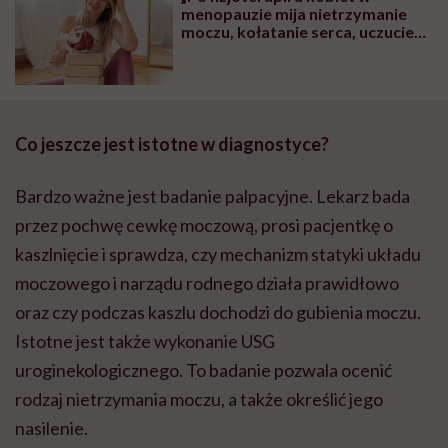
menopauzie mija nietrzymanie
moczu, kołatanie serca, uczucie
ciężkości w podbrzuszu” – mówi
Joanna Piórek-Wojciechowska,
fizjoterapeutka
uroginekologiczna
Co jeszcze jest istotne w diagnostyce?
Bardzo ważne jest badanie palpacyjne. Lekarz bada
przez pochwę cewkę moczową, prosi pacjentkę o
kaszlnięcie i sprawdza, czy mechanizm statyki układu
moczowego i narządu rodnego działa prawidłowo
oraz czy podczas kaszlu dochodzi do gubienia moczu.
Istotne jest także wykonanie USG
uroginekologicznego. To badanie pozwala ocenić
rodzaj nietrzymania moczu, a także określić jego
nasilenie.