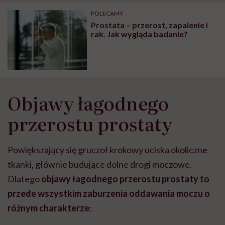
"Przeszkadzać w tym
kobiet w ciąży na rynku
wars
może chyba tylko
pracy
eksp
POLECAMY
głupota i brak
Prostata – przerost, zapalenie i
wyobraźni"
rak. Jak wygląda badanie?
Objawy łagodnego
przerostu prostaty
Powiększający się gruczoł krokowy uciska okoliczne
tkanki, głównie budujące dolne drogi moczowe.
Dlatego
objawy łagodnego przerostu prostaty to
przede wszystkim zaburzenia oddawania moczu o
różnym charakterze
: