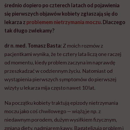
średnio dopiero po czterech latach od pojawienia
się pierwszych objawów kobiety zgłaszają się do
lekarza z
problemem nietrzymania moczu
. Dlaczego
tak długo zwlekamy?
dr n. med. Tomasz Basta:
Z moich rozmów z
pacjentkami wynika, że te cztery lata liczą one raczej
od momentu, kiedy problem zaczyna im naprawdę
przeszkadzać w codziennym życiu. Natomiast od
wystąpienia pierwszych symptomów do pierwszej
wizyty u lekarza mija często nawet 10 lat.
Na początku kobiety traktują epizody nietrzymania
moczu jako coś chwilowego — wiążą je np. z
niedawnym porodem, dużym wysiłkiem fizycznym,
zmianą diety, nadmiarem kawy. Bagatelizują problem i