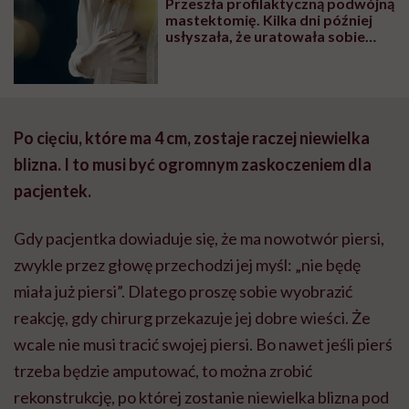
Przeszła profilaktyczną podwójną
mastektomię. Kilka dni później
usłyszała, że uratowała sobie
życie
Po cięciu, które ma 4 cm, zostaje raczej niewielka
blizna. I to musi być ogromnym zaskoczeniem dla
pacjentek.
Gdy pacjentka dowiaduje się, że ma nowotwór piersi,
zwykle przez głowę przechodzi jej myśl: „nie będę
miała już piersi”. Dlatego proszę sobie wyobrazić
reakcję, gdy chirurg przekazuje jej dobre wieści. Że
wcale nie musi tracić swojej piersi. Bo nawet jeśli pierś
trzeba będzie amputować, to można zrobić
rekonstrukcję, po której zostanie niewielka blizna pod