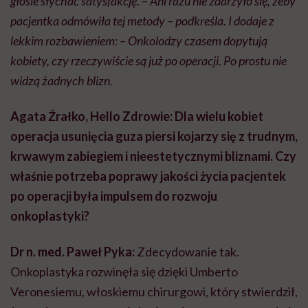
głosie słychać satysfakcję. – Ani razu nie zdarzyło się, żeby
pacjentka odmówiła tej metody – podkreśla. I dodaje z
lekkim rozbawieniem: – Onkolodzy czasem dopytują
kobiety, czy rzeczywiście są już po operacji. Po prostu nie
widzą żadnych blizn.
Agata Źrałko, Hello Zdrowie: Dla wielu kobiet
operacja usunięcia guza piersi kojarzy się z trudnym,
krwawym zabiegiem i nieestetycznymi bliznami. Czy
właśnie potrzeba poprawy jakości życia pacjentek
po operacji była impulsem do rozwoju
onkoplastyki?
Dr n. med. Paweł Pyka:
Zdecydowanie tak.
Onkoplastyka rozwinęła się dzięki Umberto
Veronesiemu, włoskiemu chirurgowi, który stwierdził,