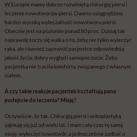
W Europie mamy dobrze rozwiniętą chirurgię piersi i
leczenie nowotworów piersi. Dawno osiągnęliśmy
bardzo wysoką wyleczalność nowotworu piersi.
Obecnie jest na poziomie ponad 80 proc. Dzisiaj tak
naprawdę toczy się walka o to, żeby nie tylko wyleczyć
raka, ale również zapewnić pacjentce odpowiednią
jakość życia, dobry wygląd i samopoczucie. Żeby
pacjentka nie traciła komfortu związanego z własnym
ciałem.
A czy takie reakcje pacjentek kształtują pana
podejście do leczenia? Misję?
Oczywiście, że tak. Chirurgią piersi i onkoplastyką
zajmuję się już od wielu lat. I mam cały czas tę samą
misję: wyleczyć nowotwór, a jednocześnie zadbać o