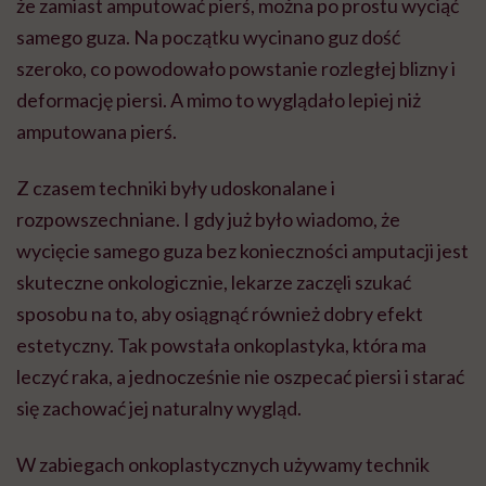
że zamiast amputować pierś, można po prostu wyciąć
samego guza. Na początku wycinano guz dość
szeroko, co powodowało powstanie rozległej blizny i
deformację piersi. A mimo to wyglądało lepiej niż
amputowana pierś.
Z czasem techniki były udoskonalane i
rozpowszechniane. I gdy już było wiadomo, że
wycięcie samego guza bez konieczności amputacji jest
skuteczne onkologicznie, lekarze zaczęli szukać
sposobu na to, aby osiągnąć również dobry efekt
estetyczny. Tak powstała onkoplastyka, która ma
leczyć raka, a jednocześnie nie oszpecać piersi i starać
się zachować jej naturalny wygląd.
W zabiegach onkoplastycznych używamy technik