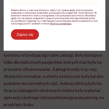
dalej funkcjonować, żyć i cieszyć
mail
*
się tym życiem” – mówią autorki
niezwykłych zdjęć kobiet po raku
Podanie adresu e-mail oraz kliknięcie „Zapisz się” oznacza zgodę na otrzymywanie
wiadomości o nowościach, produktach, promocjach lub usługach dot. Hello Zdrowie. W
piersi i akcji „Pomacaj się”
dowolnym momencie możesz zrezygnować z otrzymywania newslettera. Wycofanie
zgody nie ma wpływu na zgodność z prawem przetwarzania, którego dokonano przed
jej wycofaniem. Zapoznaj się z informacjami o przetwarzaniu danych osobowych, w tym
o przysługujących Ci prawach, w naszej
Polityce prywatności
.
Dlaczego?
Zapisz się
Roboty są bardzo drogie, podobnie jak jednorazowe
części używane do operacji. W żadnym kraju nie ma
systemu refundującego takie zabiegi. Były dostępne
tylko dla nielicznych pacjentów, których stać było na
prywatne sfinansowanie. Zabiegi trwały trzy razy
dłużej niż normalnie, a efekty estetyczne były bardzo
podobne do normalnych cięć. Jedyną różnicą było to,
że przy zabiegach robotowych można było wykonać
operację z jednego cięcia położonego poza piersią, na
przykład z boku.