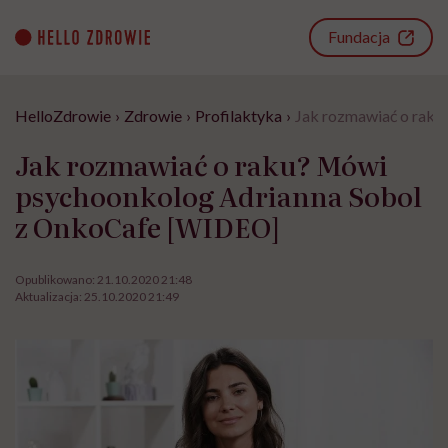
Go
to
Fundacja
content
HelloZdrowie
›
Zdrowie
›
Profilaktyka
›
Jak rozmawiać o rak
Jak rozmawiać o raku? Mówi
psychoonkolog Adrianna Sobol
z OnkoCafe [WIDEO]
Opublikowano:
21.10.2020 21:48
Aktualizacja:
25.10.2020 21:49