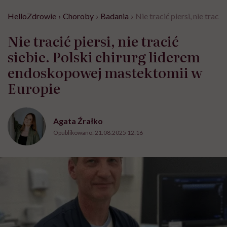
HelloZdrowie
›
Choroby
›
Badania
›
Nie tracić piersi, nie tra
Nie tracić piersi, nie tracić
siebie. Polski chirurg liderem
endoskopowej mastektomii w
Europie
Agata Źrałko
Opublikowano:
21.08.2025 12:16