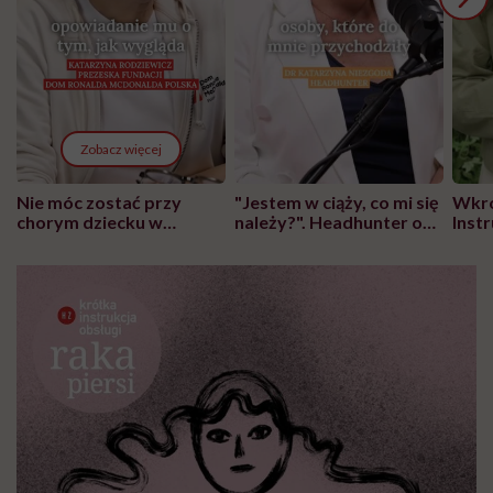
Zobacz więcej
Nie móc zostać przy
"Jestem w ciąży, co mi się
Wkró
chorym dziecku w
należy?". Headhunter o
Inst
szpitalu to tortura.
zmianie pokoleniowej u
atak
"Przeszkadzać w tym
kobiet w ciąży na rynku
wars
może chyba tylko
pracy
eksp
głupota i brak
wyobraźni"