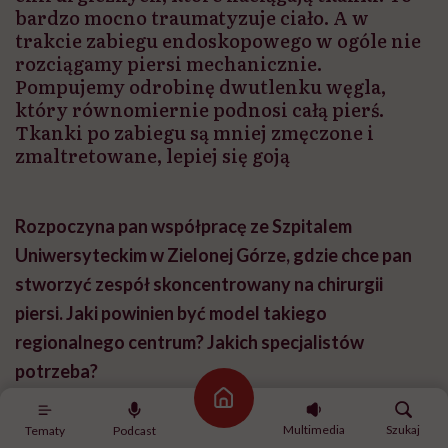
bardzo mocno traumatyzuje ciało. A w
trakcie zabiegu endoskopowego w ogóle nie
rozciągamy piersi mechanicznie.
Pompujemy odrobinę dwutlenku węgla,
który równomiernie podnosi całą pierś.
Tkanki po zabiegu są mniej zmęczone i
zmaltretowane, lepiej się goją
Rozpoczyna pan współpracę ze Szpitalem
Uniwersyteckim w Zielonej Górze, gdzie chce pan
stworzyć zespół skoncentrowany na chirurgii
piersi. Jaki powinien być model takiego
regionalnego centrum? Jakich specjalistów
potrzeba?
Strona główna
Przede wszystkim powinien znaleźć się w nim zespół
Multimedia
Szukaj
Tematy
Podcast