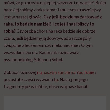
mówi, że po prostu najlepiej szczerze i otwarcie! Bo im
bardziej robimy z raka temat tabu, tym straszniejszy
jest w naszej głowie.
Czy jeśli będziemy żartować z
raka, to będzie nam lżej? I co jeśli nasi bliscy to
robią?
Czy osoba chora na raka będzie się dobrze
czuła, jeśli będziemy ją dopytywać o szczegóły
związane z leczeniem czy niekoniecznie? O tym
wszystkim Dorota Kacprzak rozmawia z
psychoonkolog Adrianną Sobol.
Zobacz rozmowę
na naszym kanale na YouTubie
i
pozostałe części wywiadu
tu
. Następne jego
fragmenty już wkrótce, obserwuj nasz kanał!