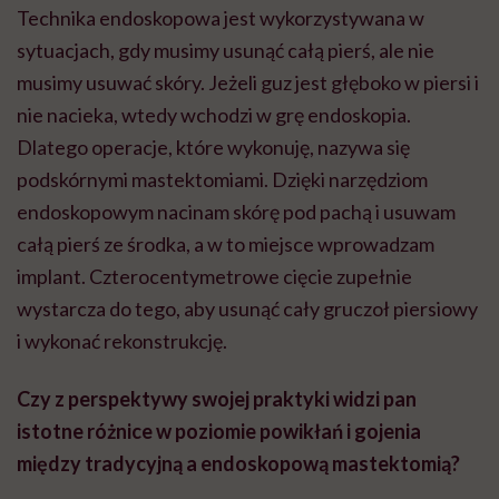
Technika endoskopowa jest wykorzystywana w
sytuacjach, gdy musimy usunąć całą pierś, ale nie
musimy usuwać skóry. Jeżeli guz jest głęboko w piersi i
nie nacieka, wtedy wchodzi w grę endoskopia.
Dlatego operacje, które wykonuję, nazywa się
podskórnymi mastektomiami. Dzięki narzędziom
endoskopowym nacinam skórę pod pachą i usuwam
całą pierś ze środka, a w to miejsce wprowadzam
implant. Czterocentymetrowe cięcie zupełnie
wystarcza do tego, aby usunąć cały gruczoł piersiowy
i wykonać rekonstrukcję.
Czy z perspektywy swojej praktyki widzi pan
istotne różnice w poziomie powikłań i gojenia
między tradycyjną a endoskopową mastektomią?