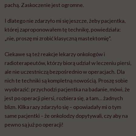
pachą. Zaskoczenie jest ogromne.
I dlatego nie zdarzyło mi się jeszcze, żeby pacjentka,
której zaproponowałem tę technikę, powiedziała:
„nie, proszę mi zrobić klasyczną mastektomię”.
Ciekawe są też reakcje lekarzy onkologów i
radioterapeutów, którzy biorą udział w leczeniu piersi,
ale nie uczestniczą bezpośrednio w operacjach. Dla
nich te techniki są kompletną nowością. Proszę sobie
wyobrazić: przychodzi pacjentka na badanie, mówi, że
jest po operacji piersi, rozbiera się, a tam… żadnych
blizn. Kilka razy zdarzyło się – opowiadały mi o tym
same pacjentki – że onkolodzy dopytywali, czy aby na
pewno są już po operacji!