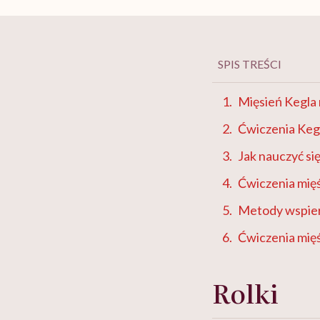
SPIS TREŚCI
Mięsień Kegla n
Ćwiczenia Kegl
Jak nauczyć si
Ćwiczenia mięś
Metody wspier
Ćwiczenia mięś
Rolki