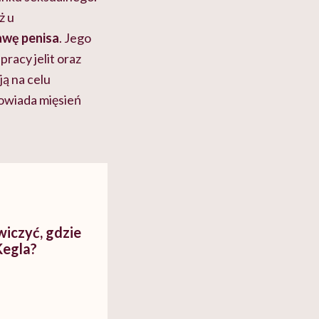
ż u
awę penisa
. Jego
racy jelit oraz
ą na celu
powiada mięsień
wiczyć, gdzie
Kegla?