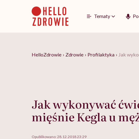
Go
to
content
Tematy
Po
HelloZdrowie
›
Zdrowie
›
Profilaktyka
›
Jak wyko
Jak wykonywać ćwi
mięśnie Kegla u mę
Opublikowano:
28.12.2018 23:29