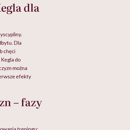
egla dla
yscypliny.
dbytu. Dla
b chęci
 Kegla do
czyzn można
erwsze efekty
n – fazy
sowania treningu: