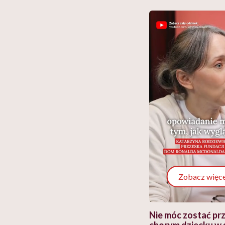
Zobacz więce
 i miał
Najlepsza dieta wydaje się
Nie móc zostać pr