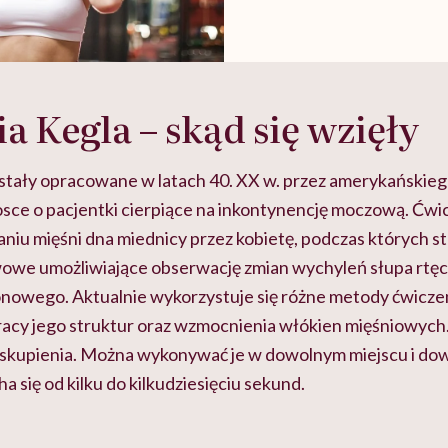
a Kegla – skąd się wzięły
stały opracowane w latach 40. XX w. przez amerykańskieg
osce o pacjentki cierpiące na inkontynencję moczową. Ćwi
ianiu mięśni dna miednicy przez kobietę, podczas których 
we umożliwiające obserwację zmian wychyleń słupa rtęci
łonowego.
Aktualnie wykorzystuje się różne metody ćwicze
racy jego struktur oraz wzmocnienia włókien mięśniowych
kupienia. Można wykonywać je w dowolnym miejscu i dowo
a się od kilku do kilkudziesięciu sekund.