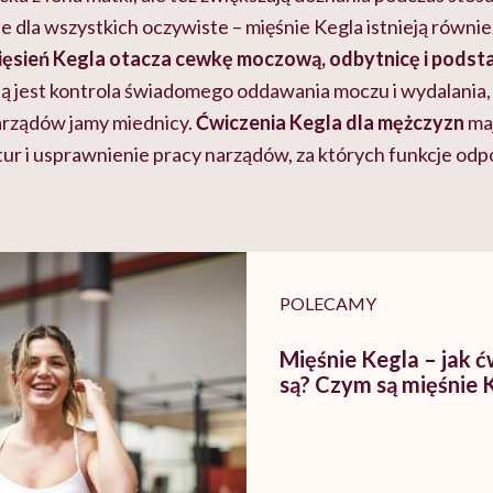
e dla wszystkich oczywiste – mięśnie Kegla istnieją równie
ięsień Kegla otacza cewkę moczową, odbytnicę i podst
 jest kontrola świadomego oddawania moczu i wydalania, p
rządów jamy miednicy.
Ćwiczenia Kegla dla mężczyzn
maj
ur i usprawnienie pracy narządów, za których funkcje od
POLECAMY
Mięśnie Kegla – jak ć
są? Czym są mięśnie 