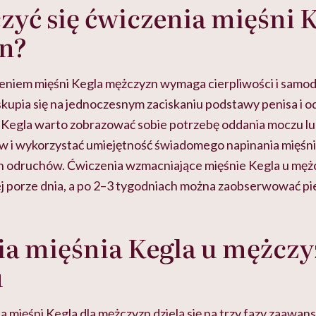
zyć się ćwiczenia mięśni K
n?
niem mięśni Kegla mężczyzn wymaga cierpliwości i samod
kupia się na jednoczesnym zaciskaniu podstawy penisa i o
 Kegla warto zobrazować sobie potrzebę oddania moczu lu
 i wykorzystać umiejętność świadomego napinania mięśni
h odruchów.
Ćwiczenia wzmacniające mięśnie Kegla
u męż
 porze dnia, a po 2–3 tygodniach można zaobserwować pi
a mięśnia Kegla u mężczyz
u
 mięśni Kegla dla mężczyzn dzielą się na trzy fazy zaawan