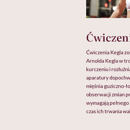
Ćwiczeni
Ćwiczenia Kegla zo
Arnolda Kegla w tr
kurczeniu i rozluźn
aparatury dopochwo
mięśnia guziczno-
obserwacji zmian p
wymagają pełnego s
czas ich trwania wah