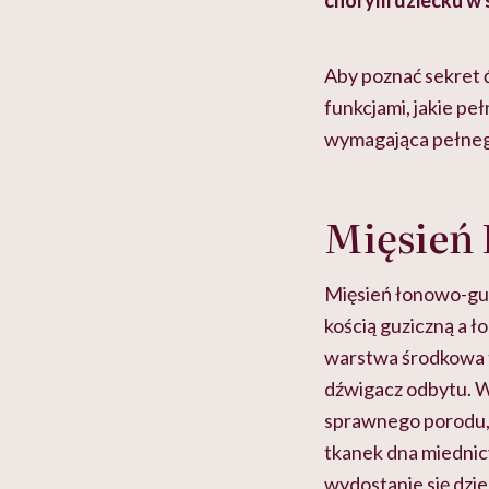
 lekko
banalna, a może
chorym dziecku w 
ie”
zapobiegać nowotworom
to tortura. "Prze
w tym może chyba 
głupota i brak wyo
Aby poznać sekret ć
funkcjami, jakie pe
wymagająca pełnego
Mięsień 
Mięsień łonowo-guz
kością guziczną a 
warstwa środkowa t
dźwigacz odbytu.
W
sprawnego porodu, 
tkanek dna miednicy
wydostanie się dzie