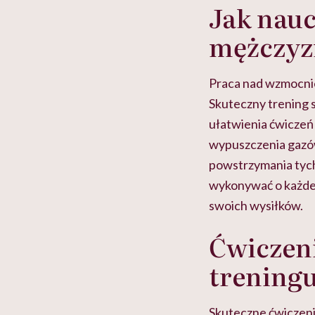
Jak nauc
mężczyz
Praca nad wzmocnie
Skuteczny trening s
ułatwienia ćwiczeń
wypuszczenia gazów
powstrzymania tyc
wykonywać o każdej
swoich wysiłków.
Ćwiczeni
trening
Skuteczne ćwiczenia