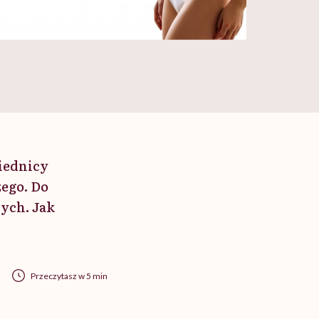
iednicy
ego. Do
ych. Jak
Przeczytasz w 5 min