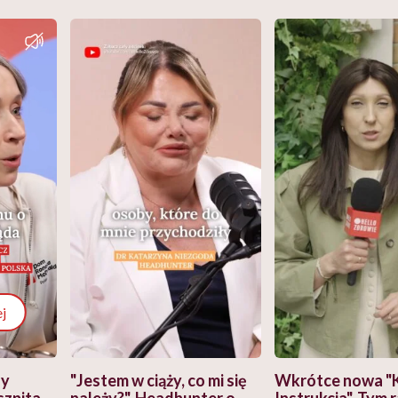
j
zy
"Jestem w ciąży, co mi się
Wkrótce nowa "