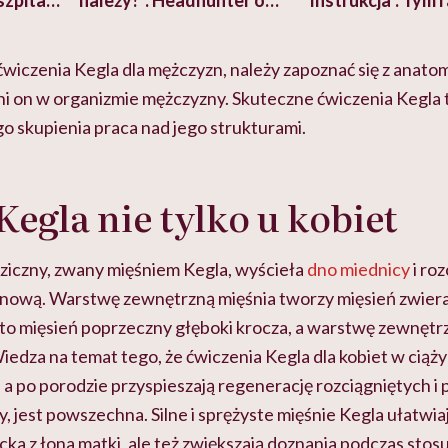
szpitalu
należy?". Headhunter o
Instrukcja". Tym 
szkadzać
zmianie pokoleniowej u
atakach paniki. Z
tylko
kobiet w ciąży na rynku
warsztat pacjen
braźni"
pracy
ekspercki
wiczenia Kegla dla mężczyzn, należy zapoznać się z anatom
łni on w organizmie mężczyzny. Skuteczne ćwiczenia Kegla 
 skupienia praca nad jego strukturami.
Kegla nie tylko u kobiet
iczny, zwany mięśniem Kegla, wyścieła
dno miednicy
i roz
łonową. Warstwę zewnętrzną mięśnia tworzy mięsień zwier
o mięsień poprzeczny głęboki krocza, a warstwę zewnętr
iedza na temat tego, że ćwiczenia Kegla dla kobiet w ciąż
a po porodzie przyspieszają regenerację rozciągniętych i
, jest powszechna. Silne i sprężyste mięśnie Kegla ułatwiaj
cka z łona matki, ale też zwiększają doznania podczas sto