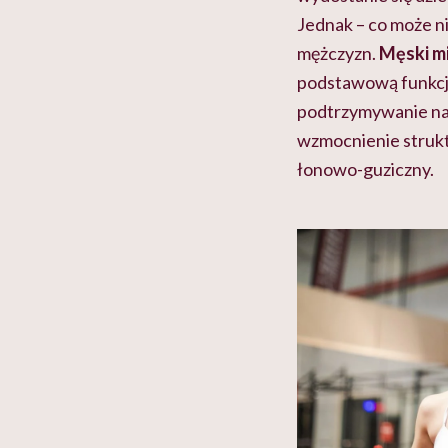
Jednak – co może ni
mężczyzn.
Męski m
podstawową funkcją
podtrzymywanie na
wzmocnienie strukt
łonowo-guziczny.