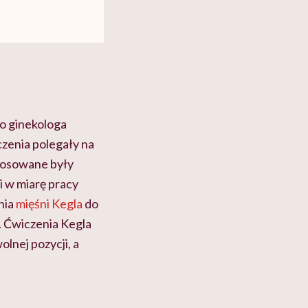
o ginekologa
czenia polegały na
stosowane były
 w miarę pracy
nia
mięśni Kegla
do
.
Ćwiczenia Kegla
lnej pozycji, a