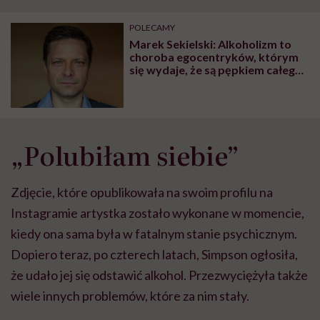
"Przeszkadzać w tym
kobiet w ciąży na rynku
wars
może chyba tylko
pracy
eksp
POLECAMY
głupota i brak
Marek Sekielski: Alkoholizm to
wyobraźni"
choroba egocentryków, którym
się wydaje, że są pępkiem całego
świata
„Polubiłam siebie”
Zdjęcie, które opublikowała na swoim profilu na
Instagramie artystka zostało wykonane w momencie,
kiedy ona sama była w fatalnym stanie psychicznym.
Dopiero teraz, po czterech latach, Simpson ogłosiła,
że udało jej się odstawić alkohol. Przezwyciężyła także
wiele innych problemów, które za nim stały.