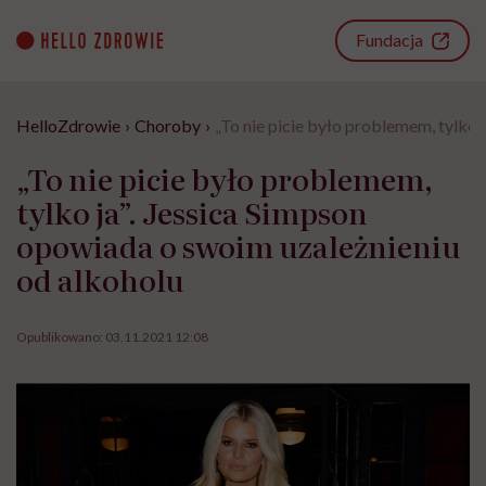
Go
to
Fundacja
content
HelloZdrowie
›
Choroby
›
„To nie picie było problemem, tylko 
„To nie picie było problemem,
tylko ja”. Jessica Simpson
opowiada o swoim uzależnieniu
od alkoholu
Opublikowano:
03.11.2021 12:08