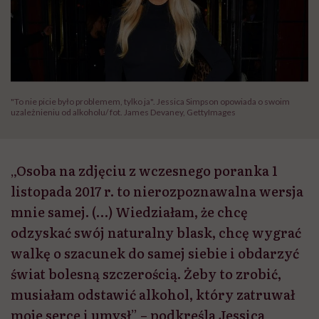
"To nie picie było problemem, tylko ja". Jessica Simpson opowiada o swoim
uzależnieniu od alkoholu/ fot. James Devaney, GettyImages
„Osoba na zdjęciu z wczesnego poranka 1
listopada 2017 r. to nierozpoznawalna wersja
mnie samej. (…) Wiedziałam, że chcę
odzyskać swój naturalny blask, chcę wygrać
walkę o szacunek do samej siebie i obdarzyć
świat bolesną szczerością. Żeby to zrobić,
musiałam odstawić alkohol, który zatruwał
moje serce i umysł” – podkreśla Jessica