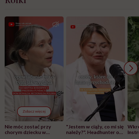
Zobacz więcej
Nie móc zostać przy
"Jestem w ciąży, co mi się
Wkró
chorym dziecku w
należy?". Headhunter o
Inst
szpitalu to tortura.
zmianie pokoleniowej u
atak