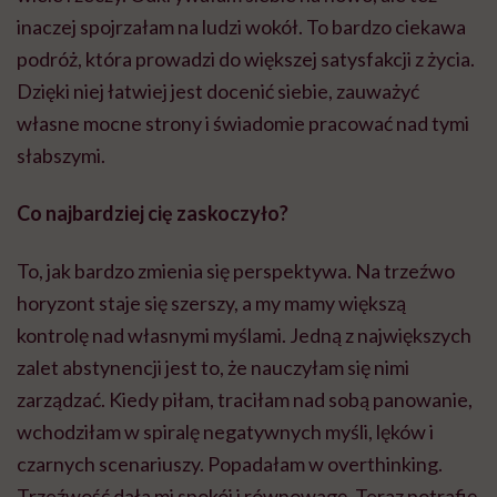
inaczej spojrzałam na ludzi wokół. To bardzo ciekawa
podróż, która prowadzi do większej satysfakcji z życia.
Dzięki niej łatwiej jest docenić siebie, zauważyć
własne mocne strony i świadomie pracować nad tymi
słabszymi.
Co najbardziej cię zaskoczyło?
To, jak bardzo zmienia się perspektywa. Na trzeźwo
horyzont staje się szerszy, a my mamy większą
kontrolę nad własnymi myślami. Jedną z największych
zalet abstynencji jest to, że nauczyłam się nimi
zarządzać. Kiedy piłam, traciłam nad sobą panowanie,
wchodziłam w spiralę negatywnych myśli, lęków i
czarnych scenariuszy. Popadałam w overthinking.
Trzeźwość dała mi spokój i równowagę. Teraz potrafię