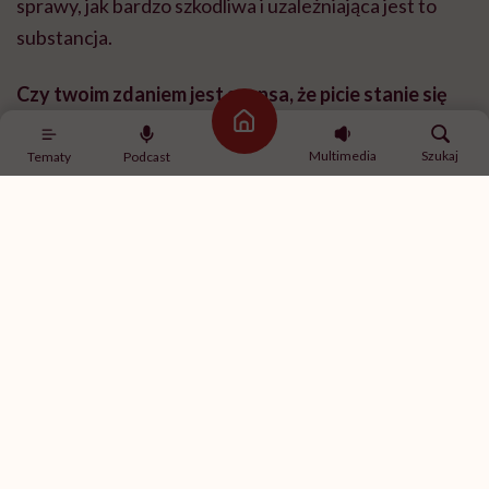
sprawy, jak bardzo szkodliwa i uzależniająca jest to
substancja.
Czy twoim zdaniem jest szansa, że picie stanie się
po prostu obciachem?
Strona główna
Multimedia
Szukaj
Tematy
Podcast
Mam taką nadzieję i widzę na to realne perspektywy.
Już teraz w niektórych kręgach upijanie się budzi
niechęć. Moi znajomi, którzy nadal sięgają po alkohol,
robią to dużo rzadziej i w mniejszych ilościach. Widzę,
że piją świadomiej, nie doprowadzają się do
nieprzytomności. To naprawdę duża zmiana w
porównaniu z tym, jak było jeszcze kilka lat temu.