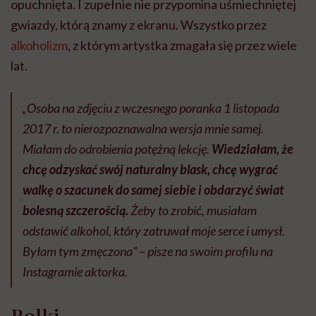
opuchnięta. I zupełnie nie przypomina uśmiechniętej
gwiazdy, którą znamy z ekranu. Wszystko przez
alkoholizm
, z którym artystka zmagała się przez wiele
lat.
„Osoba na zdjęciu z wczesnego poranka 1 listopada
2017 r. to nierozpoznawalna wersja mnie samej.
Miałam do odrobienia potężną lekcję.
Wiedziałam, że
chcę odzyskać swój naturalny blask, chcę wygrać
walkę o szacunek do samej siebie i obdarzyć świat
bolesną szczerością.
Żeby to zrobić, musiałam
odstawić alkohol, który zatruwał moje serce i umysł.
Byłam tym zmęczona” – pisze na swoim profilu na
Instagramie aktorka.
Rolki