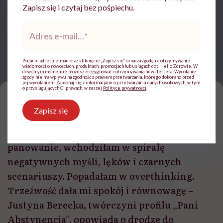
Zapisz się i czytaj bez pośpiechu.
Adres
e-
mail
*
Podanie adresu e-mail oraz kliknięcie „Zapisz się” oznacza zgodę na otrzymywanie
wiadomości o nowościach, produktach, promocjach lub usługach dot. Hello Zdrowie. W
dowolnym momencie możesz zrezygnować z otrzymywania newslettera. Wycofanie
Justyna Berecka / Fot. archiwum prywatne, kolaż Canva
zgody nie ma wpływu na zgodność z prawem przetwarzania, którego dokonano przed
jej wycofaniem. Zapoznaj się z informacjami o przetwarzaniu danych osobowych, w tym
o przysługujących Ci prawach, w naszej
Polityce prywatności
.
T
rzy lata temu odstawiła alkohol. To, jak
Zapisz się
mówi, była decyzja, która zmieniła jej
życie. – Kiedy piłam, traciłam nad sobą
panowanie, wchodziłam w spiralę
negatywnych myśli, lęków i czarnych
scenariuszy. Popadałam w overthinking.
Trzeźwość dała mi spokój i równowagę –
Justyna Berecka, twórczyni profilu „Pani
Abstynencja”, opowiada o drodze do