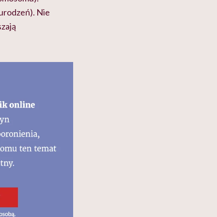
urodzeń). Nie
zają