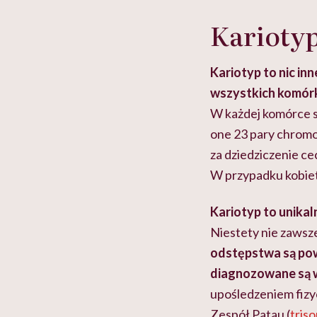
Kariotyp 
Kariotyp to nic i
wszystkich komórk
W każdej komórce 
one 23 pary chromo
za dziedziczenie cec
W przypadku kobiet
Kariotyp to unika
Niestety nie zawsz
odstępstwa są po
diagnozowane są w
upośledzeniem fizy
Zespół Patau (
tris