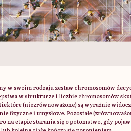
dyny w swoim rodzaju zestaw chromosomów decyd
ępstwa w strukturze i liczbie chromosomów sk
Niektóre (niezrównoważone) są wyraźnie widocz
ie fizyczne i umysłowe. Pozostałe (zrównoważo
ro na etapie starania się o potomstwo, gdy pojaw
 lub kolejne ciąże kończą się poronieniem.