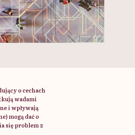
ujący o cechach
utkują wadami
ne i wpływają
ne) mogą dać o
ia się problem z