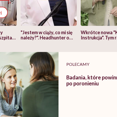
j
zy
"Jestem w ciąży, co mi się
Wkrótce nowa "
szpitalu
należy?". Headhunter o
Instrukcja". Tym 
szkadzać
zmianie pokoleniowej u
atakach paniki. Z
tylko
kobiet w ciąży na rynku
warsztat pacjen
braźni"
pracy
ekspercki
POLECAMY
Badania, które powi
po poronieniu