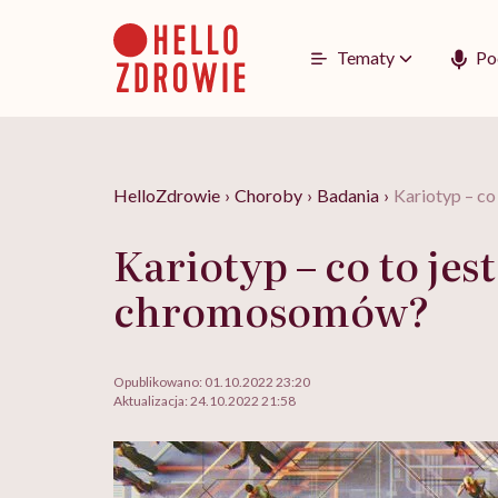
Go
to
content
Tematy
Po
HelloZdrowie
›
Choroby
›
Badania
›
Kariotyp – co
Kariotyp – co to jes
chromosomów?
Opublikowano:
01.10.2022 23:20
Aktualizacja:
24.10.2022 21:58