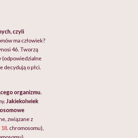
ch, czyli
omów ma człowiek?
nosi 46. Tworzą
y (odpowiedzialne
e decydują o płci.
ącego organizmu.
my.
Jakiekolwiek
omosomowe
e, związane z
 18
. chromosomu),
romosomu).