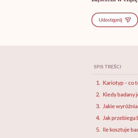
Udostępnij
SPIS TREŚCI
Kariotyp – co t
Kiedy badany j
Jakie wyróżnia
Jak przebiega 
Ile kosztuje b