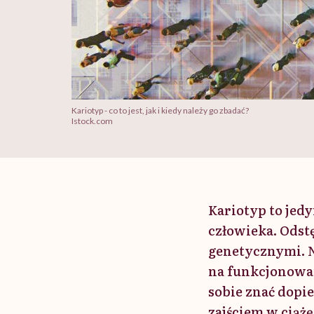
Kariotyp - co to jest, jak i kiedy należy go zbadać?
Istock.com
Kariotyp to je
człowieka. Odst
genetycznymi. 
na funkcjonowan
sobie znać dopie
zajściem w ciążę