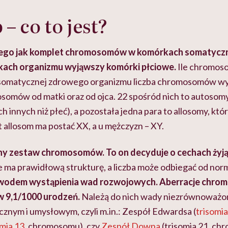
– co to jest?
nnego jak komplet chromosomów w komórkach somatyczny
ach organizmu wyjąwszy komórki płciowe.
Ile chromos
somatycznej zdrowego organizmu liczba chromosomów wy
somów od matki oraz od ojca. 22 spośród nich to autosom
h innych niż płeć), a pozostała jedna para to allosomy, któr
 allosom ma postać XX, a u mężczyzn – XY.
lny zestaw chromosomów. To on decyduje o cechach żyj
e ma prawidłową strukturę, a liczba może odbiegać od nor
wodem wystąpienia wad rozwojowych. Aberracje chr
 9,1/1000 urodzeń.
Należą do nich wady niezrównoważon
cznym i umysłowym, czyli m.in.: Zespół Edwardsa (
trisomia
omia 13
. chromosomu), czy
Zespół Downa
(trisomia 21. ch