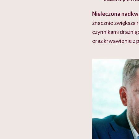
Nieleczona nadkwa
znacznie zwiększa 
czynnikami drażni
oraz krwawienie z