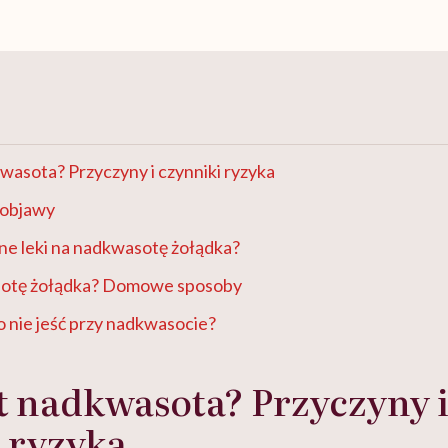
kwasota? Przyczyny i czynniki ryzyka
 objawy
ne leki na nadkwasotę żołądka?
sotę żołądka? Domowe sposoby
go nie jeść przy nadkwasocie?
st nadkwasota? Przyczyny 
 ryzyka