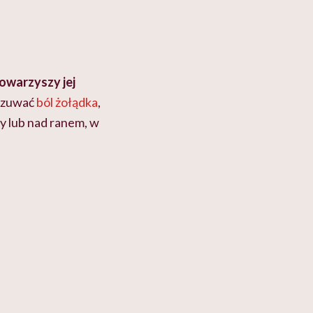
owarzyszy jej
czuwać
ból żołądka
,
cy lub nad ranem, w