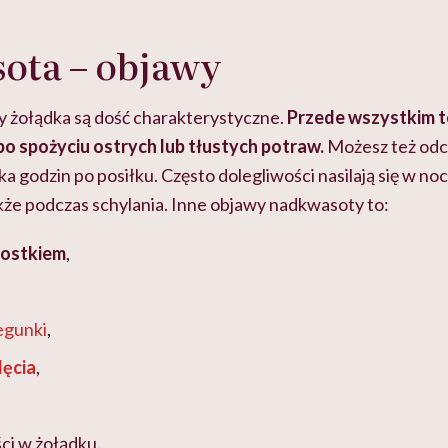
ota – objawy
 żołądka są dość charakterystyczne.
Przede wszystkim t
o spożyciu ostrych lub tłustych potraw.
Możesz też od
lka godzin po posiłku. Często dolegliwości nasilają się w no
także podczas schylania. Inne objawy nadkwasoty to:
mostkiem
,
egunki
,
ęcia
,
ci w żołądku.