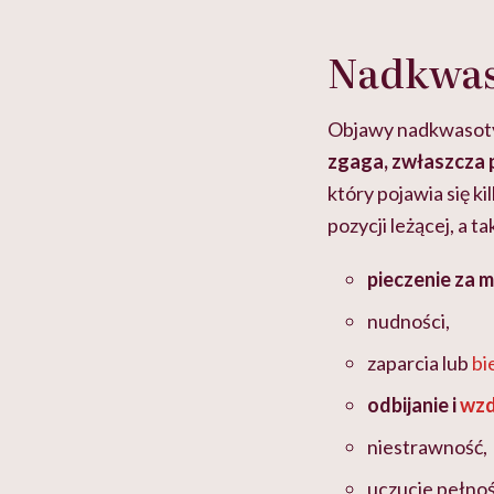
Nadkwas
Objawy nadkwasoty
zgaga, zwłaszcza p
który pojawia się ki
pozycji leżącej, a 
pieczenie za 
nudności,
zaparcia lub
bi
odbijanie i
wzd
niestrawność,
uczucie pełnoś