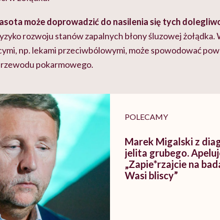
sota może doprowadzić do nasilenia się tych dolegliw
ryzyko rozwoju stanów zapalnych błony śluzowej żołądka. 
ącymi, np. lekami przeciwbólowymi, może spowodować pow
 przewodu pokarmowego.
POLECAMY
Marek Migalski z dia
jelita grubego. Apeluj
„Zapie*rzajcie na bad
Wasi bliscy”