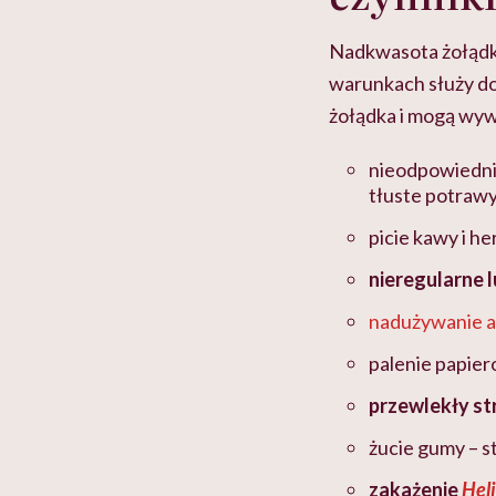
Nadkwasota żołąd
warunkach służy do
żołądka i mogą wywo
nieodpowiedni
tłuste potraw
picie kawy i he
nieregularne l
nadużywanie a
palenie papier
przewlekły st
żucie gumy – s
zakażenie
Heli