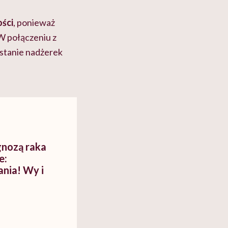
ości
, ponieważ
W połączeniu z
stanie nadżerek
gnozą raka
e:
ania! Wy i