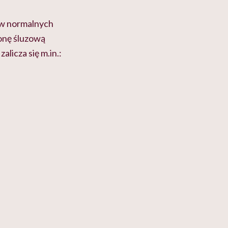
y w normalnych
łonę śluzową
licza się m.in.: