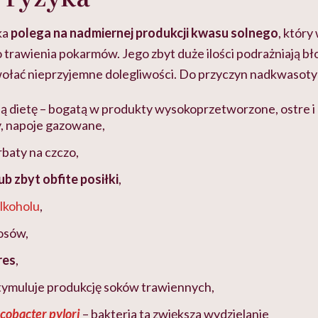
ka
polega na nadmiernej produkcji kwasu solnego
, któr
 trawienia pokarmów. Jego zbyt duże ilości podrażniają b
łać nieprzyjemne dolegliwości. Do przyczyn nadkwasoty za
ą dietę – bogatą w produkty wysokoprzetworzone, ostre i
y, napoje gazowane,
rbaty na czczo,
ub zbyt obfite posiłki
,
lkoholu
,
osów,
res
,
tymuluje produkcję soków trawiennych,
cobacter pylori
– bakteria ta zwiększa wydzielanie