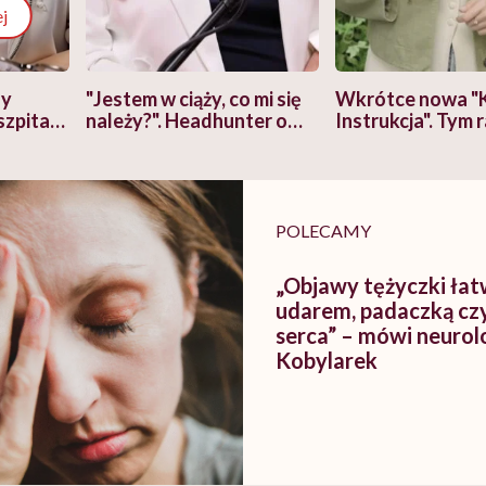
j
zy
"Jestem w ciąży, co mi się
Wkrótce nowa "
szpitalu
należy?". Headhunter o
Instrukcja". Tym 
szkadzać
zmianie pokoleniowej u
atakach paniki. Z
tylko
kobiet w ciąży na rynku
warsztat pacjen
braźni"
pracy
ekspercki
POLECAMY
„Objawy tężyczki łat
udarem, padaczką c
serca” – mówi neurol
Kobylarek