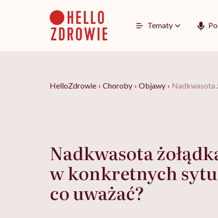
Go
to
content
Tematy
Po
HelloZdrowie
›
Choroby
›
Objawy
›
Nadkwasota żo
Nadkwasota żołądka 
w konkretnych sytu
co uważać?