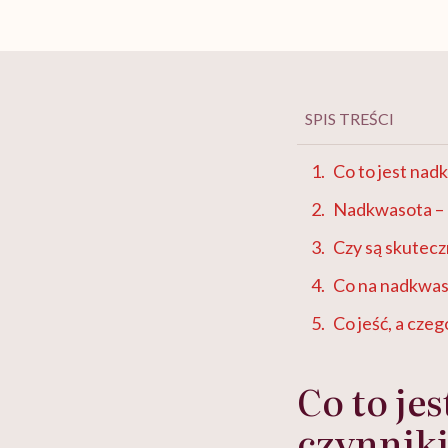
SPIS TREŚCI
Co to jest nad
Nadkwasota –
Czy są skutecz
Co na nadkwa
Co jeść, a cze
Co to je
czynniki