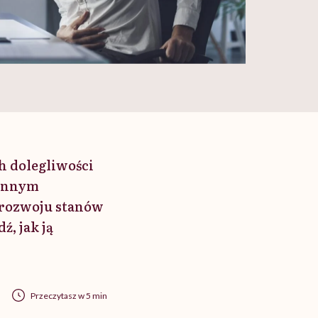
h dolegliwości
iennym
 rozwoju stanów
, jak ją
Przeczytasz w 5 min