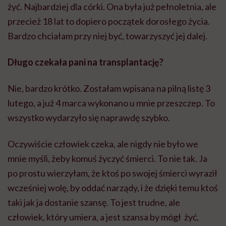
żyć. Najbardziej dla córki. Ona była już pełnoletnia, ale
przecież 18 lat to dopiero początek dorosłego życia.
Bardzo chciałam przy niej być, towarzyszyć jej dalej.
Długo czekała pani na transplantację?
Nie, bardzo krótko. Zostałam wpisana na pilną listę 3
lutego, a już 4 marca wykonano u mnie przeszczep. To
wszystko wydarzyło się naprawdę szybko.
Oczywiście człowiek czeka, ale nigdy nie było we
mnie myśli, żeby komuś życzyć śmierci. To nie tak. Ja
po prostu wierzyłam, że ktoś po swojej śmierci wyraził
wcześniej wolę, by oddać narządy, i że dzięki temu ktoś
taki jak ja dostanie szansę. To jest trudne, ale
człowiek, który umiera, a jest szansa by mógł żyć,