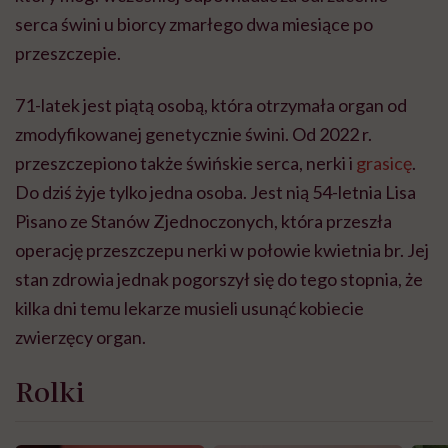
serca świni u biorcy zmarłego dwa miesiące po
przeszczepie.
71-latek jest piątą osobą, która otrzymała organ od
zmodyfikowanej genetycznie świni. Od 2022 r.
przeszczepiono także świńskie serca, nerki i
grasicę
.
Do dziś żyje tylko jedna osoba. Jest nią 54-letnia Lisa
Pisano ze Stanów Zjednoczonych, która przeszła
operację przeszczepu nerki w połowie kwietnia br. Jej
stan zdrowia jednak pogorszył się do tego stopnia, że
kilka dni temu lekarze musieli usunąć kobiecie
zwierzęcy organ.
Rolki