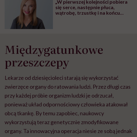
„W pierwszej kolejności pobiera
wyobraźni"
się serce, następnie płuca,
wątrobę, trzustkę i na końcu
nerki”. Panna Chirurg opowiada,
jak wygląda procedura
przeszczepiania
Międzygatunkowe
przeszczepy
Lekarze od dziesięcioleci starają się wykorzystać
zwierzęce organy do ratowania ludzi. Przez długi czas
przy każdej próbie organizm ludzki je odrzucał,
ponieważ układ odpornościowy człowieka atakował
obcą tkankę. By temu zapobiec, naukowcy
wykorzystują teraz genetycznie zmodyfikowane
organy. Ta innowacyjna operacja niesie ze sobą jednak