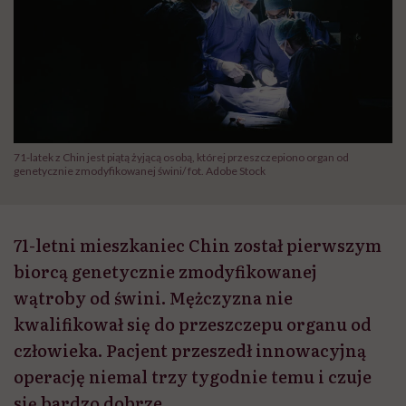
71-latek z Chin jest piątą żyjącą osobą, której przeszczepiono organ od
genetycznie zmodyfikowanej świni/ fot. Adobe Stock
71-letni mieszkaniec Chin został pierwszym
biorcą genetycznie zmodyfikowanej
wątroby od świni. Mężczyzna nie
kwalifikował się do przeszczepu organu od
człowieka. Pacjent przeszedł innowacyjną
operację niemal trzy tygodnie temu i czuje
się bardzo dobrze.