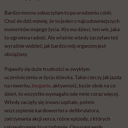
Bardzo mocno zobaczyłam to po urodzeniu córki.
Choć do dziś mówię, że to jeden z najcudowniejszych
momentów mojego życia. Kto ma dzieci, ten wie, jaka
to ogromna radość. Ale właśnie wtedy zaczęłam też
wyraźnie widzieć, jak bardzo mój organizm jest
obciążony.
Pojawiły się duże trudności w zwykłym
uczestniczeniu w życiu dziecka. Takie rzeczy jak jazda
na rowerku,
bieganie
, aktywność, bycie obok na co
dzień, to wszystko wymagało ode mnie coraz więcej.
Wtedy zaczęły się znowu szpitale, potem
wszczepienie kardiowertera-defibrylatora,
zatrzymania akcji serca, różne epizody, z których
ratowało mnie to urządzenie. Ono naprawdę