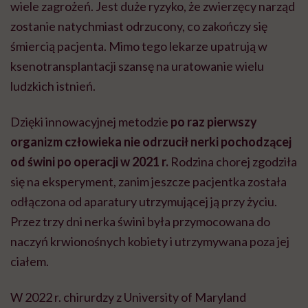
wiele zagrożeń. Jest duże ryzyko, że zwierzęcy narząd
zostanie natychmiast odrzucony, co zakończy się
śmiercią pacjenta. Mimo tego lekarze upatrują w
ksenotransplantacji szansę na uratowanie wielu
ludzkich istnień.
Dzięki innowacyjnej metodzie
po raz pierwszy
organizm człowieka nie odrzucił nerki pochodzącej
od świni po operacji w 2021 r.
Rodzina chorej zgodziła
się na eksperyment, zanim jeszcze pacjentka została
odłączona od aparatury utrzymującej ją przy życiu.
Przez trzy dni nerka świni była przymocowana do
naczyń krwionośnych kobiety i utrzymywana poza jej
ciałem.
W 2022 r. chirurdzy z University of Maryland