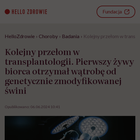
Go
to
Fundacja
content
HelloZdrowie
›
Choroby
›
Badania
›
Kolejny przełom w transpl
Kolejny przełom w
transplantologii. Pierwszy żywy
biorca otrzymał wątrobę od
genetycznie zmodyfikowanej
świni
Opublikowano:
06.06.2024 10:41