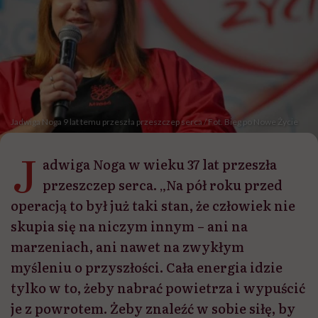
Jadwiga Noga 9 lat temu przeszła przeszczep serca / Fot. Bieg po Nowe Życie
J
adwiga Noga w wieku 37 lat przeszła
przeszczep serca. „Na pół roku przed
operacją to był już taki stan, że człowiek nie
skupia się na niczym innym – ani na
marzeniach, ani nawet na zwykłym
myśleniu o przyszłości. Cała energia idzie
tylko w to, żeby nabrać powietrza i wypuścić
je z powrotem. Żeby znaleźć w sobie siłę, by