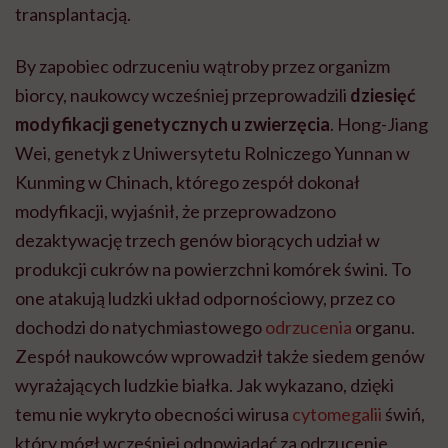
transplantacją.
By zapobiec odrzuceniu wątroby przez organizm
biorcy, naukowcy wcześniej przeprowadzili
dziesięć
modyfikacji genetycznych u zwierzęcia
. Hong-Jiang
Wei, genetyk z Uniwersytetu Rolniczego Yunnan w
Kunming w Chinach, którego zespół dokonał
modyfikacji, wyjaśnił, że przeprowadzono
dezaktywację trzech genów biorących udział w
produkcji cukrów na powierzchni komórek świni. To
one atakują ludzki układ odpornościowy, przez co
dochodzi do natychmiastowego
odrzucenia
organu.
Zespół naukowców wprowadził także siedem genów
wyrażających ludzkie białka. Jak wykazano, dzięki
temu nie wykryto obecności wirusa
cytomegalii
świń,
który mógł wcześniej odpowiadać za odrzucenie