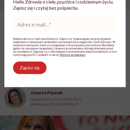
Hello Zdrowie o ciele, psychice i codziennym życiu.
Zapisz się i czytaj bez pośpiechu.
Adres
e-
HelloZdrowie
›
Choroby
›
Objawy
›
„Patrzyłam na chorego tatę
mail
*
„Patrzyłam na chorego tatę i
Podanie adresu e-mail oraz kliknięcie „Zapisz się” oznacza zgodę na otrzymywanie
wiadomości o nowościach, produktach, promocjach lub usługach dot. Hello Zdrowie. W
wiedziałam, że mnie czeka to
dowolnym momencie możesz zrezygnować z otrzymywania newslettera. Wycofanie
zgody nie ma wpływu na zgodność z prawem przetwarzania, którego dokonano przed
jej wycofaniem. Zapoznaj się z informacjami o przetwarzaniu danych osobowych, w tym
samo”. Jadwiga Noga po
o przysługujących Ci prawach, w naszej
Polityce prywatności
.
przeszczepie wie, że każdy dzień
Zapisz się
to cud
Jolanta Pawnik
Opublikowano:
22.04.2026 08:27
Aktualizacja:
22.04.2026 08:29