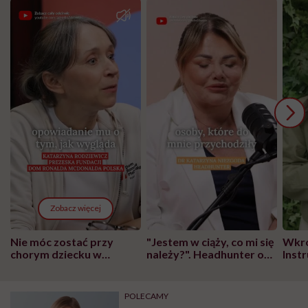
Zobacz więcej
Nie móc zostać przy
"Jestem w ciąży, co mi się
Wkró
chorym dziecku w
należy?". Headhunter o
Inst
szpitalu to tortura.
zmianie pokoleniowej u
atak
"Przeszkadzać w tym
kobiet w ciąży na rynku
wars
może chyba tylko
pracy
eksp
POLECAMY
głupota i brak