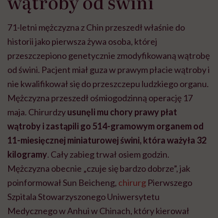
wątroby od świni
71-letni mężczyzna z Chin przeszedł właśnie do
historii jako pierwsza żywa osoba, której
przeszczepiono genetycznie zmodyfikowaną wątrobę
od świni. Pacjent miał guza w prawym płacie wątroby i
nie kwalifikował się do przeszczepu ludzkiego organu.
Mężczyzna przeszedł ośmiogodzinną operację 17
maja. Chirurdzy
usunęli mu chory prawy płat
wątroby i zastąpili go 514-gramowym organem od
11-miesięcznej miniaturowej świni, która ważyła 32
kilogramy
. Cały zabieg trwał osiem godzin.
Mężczyzna obecnie „czuje się bardzo dobrze”, jak
poinformował Sun Beicheng,
chirurg
Pierwszego
Szpitala Stowarzyszonego Uniwersytetu
Medycznego w Anhui w Chinach, który kierował