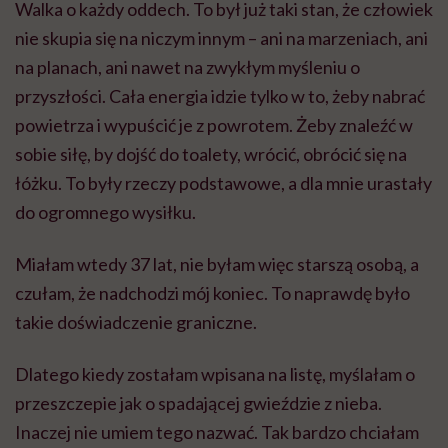
Walka o każdy oddech. To był już taki stan, że człowiek
nie skupia się na niczym innym – ani na marzeniach, ani
na planach, ani nawet na zwykłym myśleniu o
przyszłości. Cała energia idzie tylko w to, żeby nabrać
powietrza i wypuścić je z powrotem. Żeby znaleźć w
sobie siłę, by dojść do toalety, wrócić, obrócić się na
łóżku. To były rzeczy podstawowe, a dla mnie urastały
do ogromnego wysiłku.
Miałam wtedy 37 lat, nie byłam więc starszą osobą, a
czułam, że nadchodzi mój koniec. To naprawdę było
takie doświadczenie graniczne.
Dlatego kiedy zostałam wpisana na listę, myślałam o
przeszczepie jak o spadającej gwieździe z nieba.
Inaczej nie umiem tego nazwać. Tak bardzo chciałam