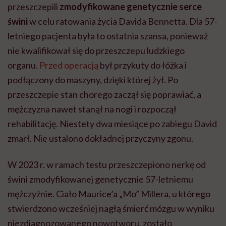
przeszczepili
zmodyfikowane genetycznie serce
świni
w celu ratowania życia Davida Bennetta. Dla 57-
letniego pacjenta była to ostatnia szansa, ponieważ
nie kwalifikował się do przeszczepu ludzkiego
organu.
Przed operacją
był przykuty do łóżka i
podłączony do maszyny, dzięki której żył. Po
przeszczepie stan chorego zaczął się poprawiać, a
mężczyzna nawet stanął na nogi i rozpoczął
rehabilitację. Niestety dwa miesiące po zabiegu David
zmarł. Nie ustalono dokładnej przyczyny zgonu.
W 2023 r. w ramach testu przeszczepiono nerkę od
świni zmodyfikowanej genetycznie 57-letniemu
mężczyźnie. Ciało Maurice’a „Mo” Millera, u którego
stwierdzono wcześniej nagłą śmierć mózgu w wyniku
niezdiagnozowanego nowotworu, zostało