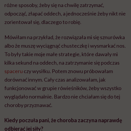
różne sposoby, żeby się na chwilę zatrzymać,
odpocząć, złapać oddech, a jednocześnie żeby nikt nie
zorientował się, dlaczego to robię.
Mówiłam na przykład, że rozwiązała mi się sznurówka
albo że muszę wyciągnąć chusteczkę i wysmarkać nos.
To były takie moje małe strategie, które dawały mi
kilka sekund na oddech, na zatrzymanie się podczas
spaceru
czy wysiłku. Potem znowu próbowałam
dorównać innym. Cały czas analizowałam, jak
funkcjonować w grupie rówieśników, żeby wszystko
wyglądało normalnie. Bardzo nie chciałam się do tej
choroby przyznawać.
Kiedy poczuła pani, że choroba zaczyna naprawdę
odbierać jej siły?