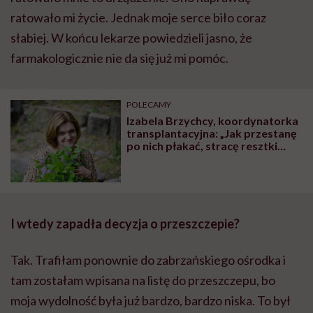
ratowało mi życie. Jednak moje serce biło coraz
słabiej. W końcu lekarze powiedzieli jasno, że
farmakologicznie nie da się już mi pomóc.
POLECAMY
Izabela Brzychcy, koordynatorka
transplantacyjna: „Jak przestanę
po nich płakać, stracę resztki
człowieczeństwa i będzie czas
odejść z zawodu”
I wtedy zapadła decyzja o przeszczepie?
Tak. Trafiłam ponownie do zabrzańskiego ośrodka i
tam zostałam wpisana na listę do przeszczepu, bo
moja wydolność była już bardzo, bardzo niska. To był