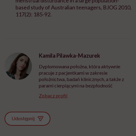
menstrual disturbance in a large population-
based study of Australian teenagers, BJOG 2010,
117(2): 185-92.
Kamila Pilawka-Mazurek
Dyplomowana położna, która aktywnie
Bądź z nami na bieżąco
pracuje z pacjentkami w zakresie
położnictwa, badań klinicznych, a także z
Co tydzień wybieramy teksty, rozmowy i podcasty
parami cierpiącymi na bezpłodność
Hello Zdrowie o ciele, psychice i codziennym życiu.
Zapisz się i czytaj bez pośpiechu.
Zobacz profil
Adres
e-
mail
*
Udostępnij
Podanie adresu e-mail oraz kliknięcie „Zapisz się” oznacza zgodę na otrzymywanie
wiadomości o nowościach, produktach, promocjach lub usługach dot. Hello Zdrowie. W
dowolnym momencie możesz zrezygnować z otrzymywania newslettera. Wycofanie zgody