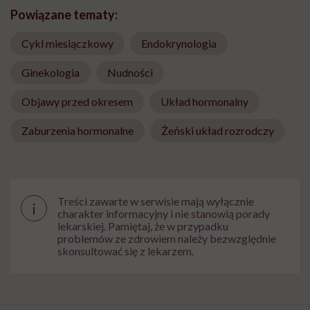
nie ma wpływu na zgodność z prawem przetwarzania, którego dokonano przed jej
Powiązane tematy:
wycofaniem. Zapoznaj się z informacjami o przetwarzaniu danych osobowych, w tym o
przysługujących Ci prawach, w naszej
Polityce prywatności
.
Cykl miesiączkowy
Endokrynologia
Zapisz się
Ginekologia
Nudności
Objawy przed okresem
Układ hormonalny
Zaburzenia hormonalne
Żeński układ rozrodczy
Treści zawarte w serwisie mają wyłącznie
i
charakter informacyjny i nie stanowią porady
lekarskiej. Pamiętaj, że w przypadku
problemów ze zdrowiem należy bezwzględnie
skonsultować się z lekarzem.