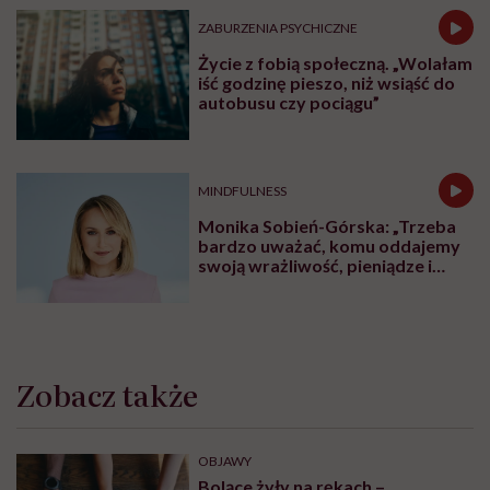
ZABURZENIA PSYCHICZNE
Życie z fobią społeczną. „Wolałam
iść godzinę pieszo, niż wsiąść do
autobusu czy pociągu”
MINDFULNESS
Monika Sobień-Górska: „Trzeba
bardzo uważać, komu oddajemy
swoją wrażliwość, pieniądze i
zaufanie”
Zobacz także
OBJAWY
Bolące żyły na rękach –