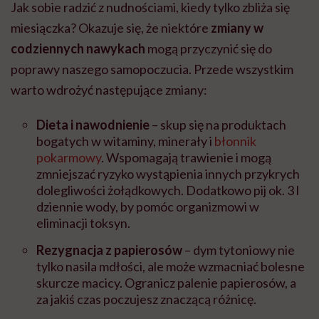
Jak sobie radzić z nudnościami, kiedy tylko zbliża się
miesiączka? Okazuje się, że niektóre
zmiany w
codziennych nawykach
mogą przyczynić się do
poprawy naszego samopoczucia. Przede wszystkim
warto wdrożyć następujące zmiany:
Dieta i nawodnienie
– skup
się na produktach
bogatych w witaminy, minerały i
błonnik
pokarmowy
. Wspomagają trawienie i mogą
zmniejszać ryzyko wystąpienia innych przykrych
dolegliwości żołądkowych. Dodatkowo pij ok. 3 l
dziennie wody, by pomóc organizmowi w
eliminacji toksyn.
Rezygnacja z papierosów
– dym tytoniowy nie
tylko nasila mdłości, ale może wzmacniać bolesne
skurcze macicy. Ogranicz palenie papierosów, a
za jakiś czas poczujesz znaczącą różnicę.