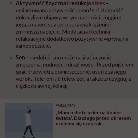
Aktywność fizyczna i redukcja
stres
–
u
miarkowana aktywność pomoże ci złagodzić
dokuczliwe objawy, w tym nudności. Jogging,
joga, a nawet spacer poprawią krążenie i
zmniejszą napięcie. Medytacja i techniki
relaksacyjne dodatkowo pozytywnie wpłyną na
samopoczucie.
Sen
– niedobór snu może nasilać uczucie
zmęczenia, nudności i drażliwości. Przed pójściem
spać przewietrz pomieszczenie, usuń z zasięgu
wzroku telefon lub telewizor, a także zrezygnuj z
ciężkostrawnej kolacji.
POLECAMY
„Mam ochotę uciec na koniec
świata”. Dlaczego przed okresem
czujemy się czas tak
beznadziejnie?