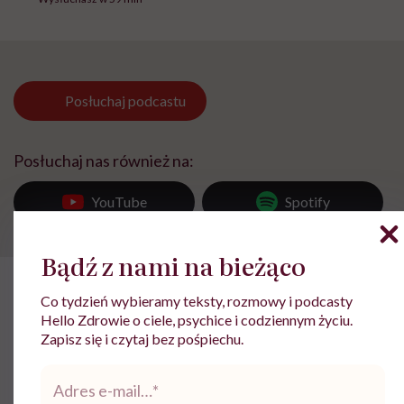
Posłuchaj
podcastu
Posłuchaj nas również na:
YouTube
Spotify
Rozdziały tego podcastu