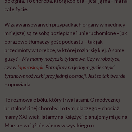
do ognia. To choroba, którą kobieta – jeśli ją ma – ma na
całe życie.
W zaawansowanych przypadkach organy w miednicy
mniejszej są ze sobą pozlepiane i unieruchomione – jak
obrazowo tłumaczy gość podcastu – tak jak
przedmioty w torebce, w której rozlał się klej. A same
guzy? –
My mamy nożyczki tytanowe. Czy w robotyce,
czy w
laparoskopii
. Potrafimy na jednym guzie stępić
tytanowe nożyczki przy jednej operacji. Jest to tak twarde
– opowiada.
To rozmowa o bólu, który trwa latami. O medycznej
brutalności tej choroby. I o tym, dlaczego – chociaż
mamy XXI wiek, latamy na Księżyc i planujemy misje na
Marsa – wciąż nie wiemy wszystkiego o