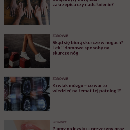
zakrzepica czy nadciśnienie?
ZDROWIE
Skąd się biorą skurcze w nogach?
Leki i domowe sposoby na
skurcze nóg
Strona główna
ZDROWIE
Krwiak mózgu – co warto
Multimedia
Szukaj
Tematy
Podcast
wiedzieć na temat tej patologii?
OBJAWY
Plamy na języku – przyczyny oraz