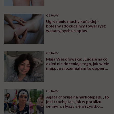
OBJAWY
Ugryzienie muchy końskiej –
bolesny i dokuczliwy towarzysz
wakacyjnych urlopów
OBJAWY
Maja Wesołowska: „Ludzie na co
dzień nie doceniają tego, jak wiele
mają. Ja zrozumiałam to dopiero,
gdy obudziłam się bez nogi”
OBJAWY
Agata choruje na narkolepsję. „To
jest trochę tak, jak w paraliżu
sennym, słyszy się wszystko
dookoła”