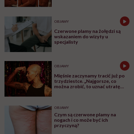
OBJAWY
Czerwone plamy na żołędzi są
wskazaniem do wizyty u
specjalisty
OBJAWY
Mięśnie zaczynamy tracić już po
trzydziestce. „Najgorsze, co
można zrobić, to uznać utratę
sprawności za nieunikniony
element starzenia”
OBJAWY
Czym są czerwone plamy na
nogach i co może być ich
przyczyną?