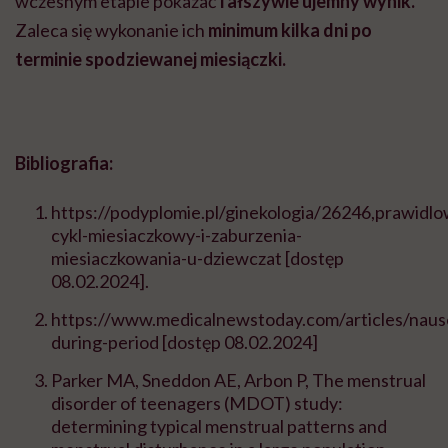
wczesnym etapie pokazać
fałszywie ujemny wynik.
Z
aleca się wykonanie ich
minimum kilka dni po
terminie spodziewanej miesiączki.
Bibliografia:
https://podyplomie.pl/ginekologia/26246,prawidlo
cykl-miesiaczkowy-i-zaburzenia-
miesiaczkowania-u-dziewczat
[dostęp
08.02.2024].
https://www.medicalnewstoday.com/articles/naus
during-period
[dostęp 08.02.2024]
Parker MA, Sneddon AE, Arbon P, The menstrual
disorder of teenagers (MDOT) study:
determining typical menstrual patterns and