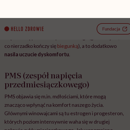
wysoki) jest
silny, skurczowy
ból brzucha
i
odczuwanie nasilonych nudności.
Co więcej, prostaglandyny mogą również wpływać na
mięśniówkę przewodu pokarmowego (głównie jelit,
co nierzadko kończy się
biegunką
), a to dodatkowo
nasila uczucie dyskomfortu
.
PMS (zespół napięcia
przedmiesiączkowego)
PMS objawia się m.in. mdłościami, które mogą
znacząco wpłynąć na komfort naszego życia.
Głównymi winowajcami są tu estrogen i progesteron,
których poziom intensywnie waha się w drugiej