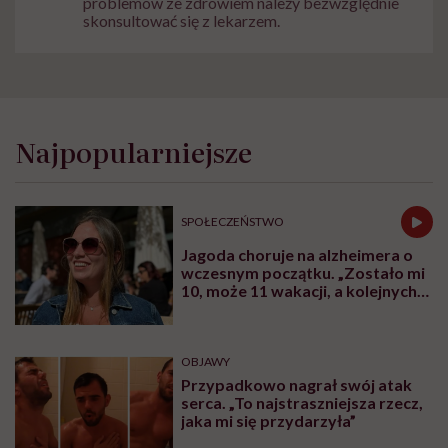
problemów ze zdrowiem należy bezwzględnie
skonsultować się z lekarzem.
Najpopularniejsze
SPOŁECZEŃSTWO
Jagoda choruje na alzheimera o
wczesnym początku. „Zostało mi
10, może 11 wakacji, a kolejnych
nie będę już świadoma”
OBJAWY
Przypadkowo nagrał swój atak
serca. „To najstraszniejsza rzecz,
jaka mi się przydarzyła”