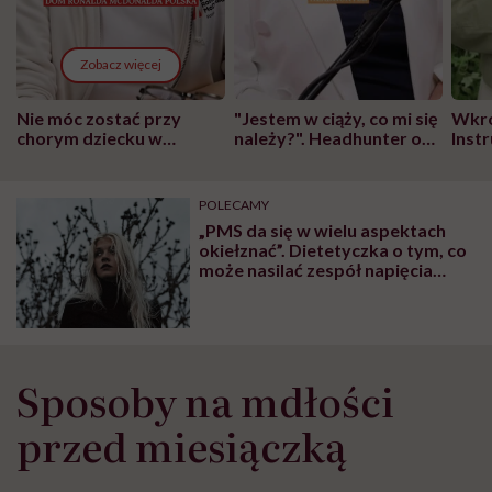
Zobacz więcej
Nie móc zostać przy
"Jestem w ciąży, co mi się
Wkró
chorym dziecku w
należy?". Headhunter o
Inst
szpitalu to tortura.
zmianie pokoleniowej u
atak
"Przeszkadzać w tym
kobiet w ciąży na rynku
wars
może chyba tylko
pracy
eksp
POLECAMY
głupota i brak
„PMS da się w wielu aspektach
wyobraźni"
okiełznać”. Dietetyczka o tym, co
może nasilać zespół napięcia
przedmiesiączkowego
Sposoby na mdłości
przed miesiączką