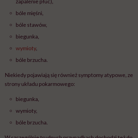
zapalenie płuc),
bóle mięśni,
bóle stawów,
biegunka,
wymioty
,
bóle brzucha.
Niekiedy pojawiają się również symptomy atypowe, ze
strony układu pokarmowego:
biegunka,
wymioty,
bóle brzucha.
W szczególnie trudnych przypadkach dochodzi też do