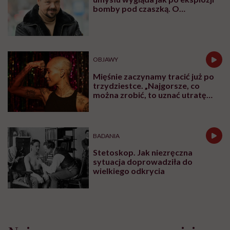
bomby pod czaszką. O
jakiejkolwiek pracy myśli się na
samym końcu”
OBJAWY
Mięśnie zaczynamy tracić już po
trzydziestce. „Najgorsze, co
można zrobić, to uznać utratę
sprawności za nieunikniony
element starzenia”
BADANIA
Stetoskop. Jak niezręczna
sytuacja doprowadziła do
wielkiego odkrycia