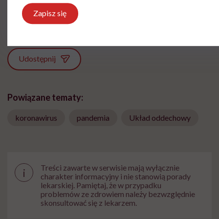
oraz zdrowym stylem życia.
Zapisz się
Zobacz profil
Udostępnij
Powiązane tematy:
koronawirus
pandemia
Układ oddechowy
Treści zawarte w serwisie mają wyłącznie
i
charakter informacyjny i nie stanowią porady
lekarskiej. Pamiętaj, że w przypadku
problemów ze zdrowiem należy bezwzględnie
skonsultować się z lekarzem.