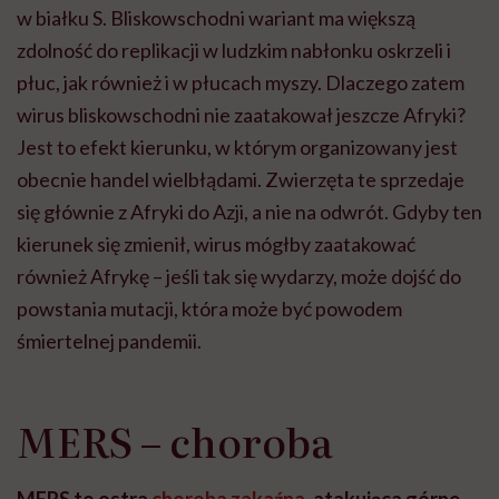
w białku S. Bliskowschodni wariant ma większą
zdolność do replikacji w ludzkim nabłonku oskrzeli i
płuc, jak również i w płucach myszy. Dlaczego zatem
wirus bliskowschodni nie zaatakował jeszcze Afryki?
Jest to efekt kierunku, w którym organizowany jest
obecnie handel wielbłądami. Zwierzęta te sprzedaje
się głównie z Afryki do Azji, a nie na odwrót. Gdyby ten
kierunek się zmienił, wirus mógłby zaatakować
również Afrykę – jeśli tak się wydarzy, może dojść do
powstania mutacji, która może być powodem
śmiertelnej pandemii.
MERS – choroba
MERS to ostra
choroba zakaźna
, atakująca górne