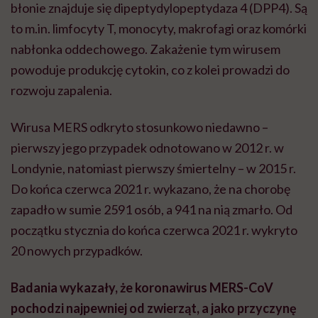
błonie znajduje się dipeptydylopeptydaza 4 (DPP4). Są
to m.in. limfocyty T, monocyty, makrofagi oraz komórki
nabłonka oddechowego. Zakażenie tym wirusem
powoduje produkcję cytokin, co z kolei prowadzi do
rozwoju zapalenia.
Wirusa MERS odkryto stosunkowo niedawno –
pierwszy jego przypadek odnotowano w 2012 r. w
Londynie, natomiast pierwszy śmiertelny – w 2015 r.
Do końca czerwca 2021 r. wykazano, że na chorobę
zapadło w sumie 2591 osób, a 941 na nią zmarło. Od
początku stycznia do końca czerwca 2021 r. wykryto
20 nowych przypadków.
Badania wykazały, że koronawirus MERS-CoV
pochodzi najpewniej od zwierząt, a jako przyczynę