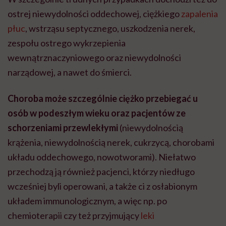
ostrej niewydolności oddechowej, ciężkiego
zapalenia
płuc
, wstrząsu septycznego, uszkodzenia nerek,
zespołu ostrego wykrzepienia
wewnątrznaczyniowego oraz niewydolności
narządowej, a nawet do śmierci.
Choroba może szczególnie ciężko przebiegać u
osób w podeszłym wieku oraz pacjentów ze
schorzeniami przewlekłymi
(niewydolnością
krążenia, niewydolnością nerek, cukrzycą, chorobami
układu oddechowego, nowotworami). Niełatwo
przechodzą ją również pacjenci, którzy niedługo
wcześniej byli operowani, a także ci z osłabionym
układem immunologicznym, a więc np. po
chemioterapii czy też przyjmujący
leki