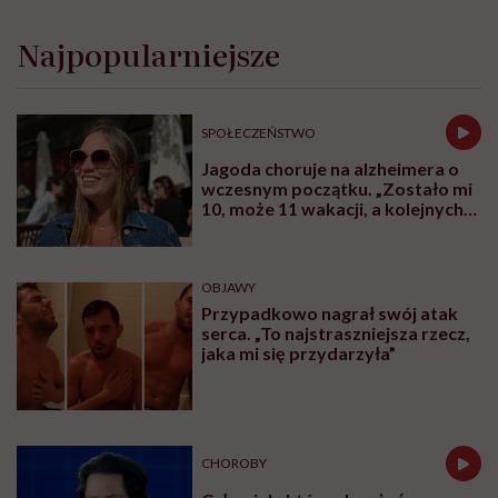
Najpopularniejsze
SPOŁECZEŃSTWO
Jagoda choruje na alzheimera o
wczesnym początku. „Zostało mi
10, może 11 wakacji, a kolejnych
nie będę już świadoma”
OBJAWY
Przypadkowo nagrał swój atak
serca. „To najstraszniejsza rzecz,
jaka mi się przydarzyła”
CHOROBY