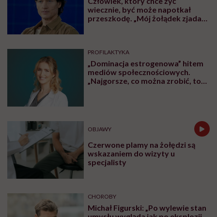
Człowiek, który chce żyć
wiecznie, być może napotkał
przeszkodę. „Mój żołądek zjada
sam siebie”
PROFILAKTYKA
„Dominacja estrogenowa” hitem
mediów społecznościowych.
„Najgorsze, co można zrobić, to
leczyć modne hasło”
OBJAWY
Czerwone plamy na żołędzi są
wskazaniem do wizyty u
specjalisty
CHOROBY
Michał Figurski: „Po wylewie stan
umysłu wygląda jak po eksplozji