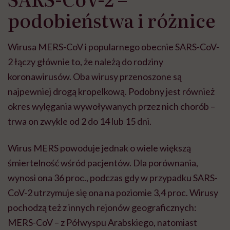
podobieństwa i różnice
Wirusa MERS-CoV i popularnego obecnie SARS-CoV-
2 łączy głównie to, że należą do rodziny
koronawirusów. Oba wirusy przenoszone są
najpewniej drogą kropelkową. Podobny jest również
okres wylęgania wywoływanych przez nich chorób –
trwa on zwykle od 2 do 14 lub 15 dni.
Wirus MERS powoduje jednak o wiele większą
śmiertelność wśród pacjentów. Dla porównania,
wynosi ona 36 proc., podczas gdy w przypadku SARS-
CoV-2 utrzymuje się ona na poziomie 3,4 proc. Wirusy
pochodzą też z innych rejonów geograficznych:
MERS-CoV – z Półwyspu Arabskiego, natomiast