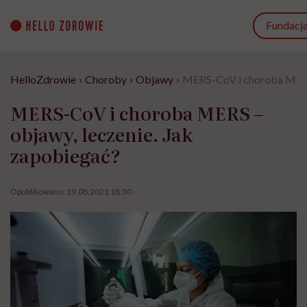
Go
to
Fundacj
content
HelloZdrowie
›
Choroby
›
Objawy
›
MERS-CoV i choroba MERS 
MERS-CoV i choroba MERS –
objawy, leczenie. Jak
zapobiegać?
Opublikowano:
19.08.2021 18:30