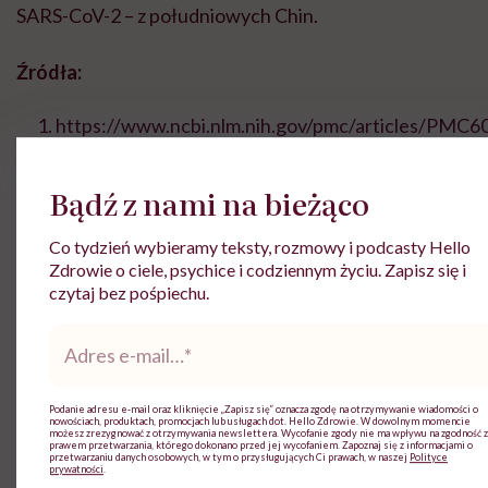
SARS-CoV-2 – z południowych Chin.
Źródła:
https://www.ncbi.nlm.nih.gov/pmc/articles/PMC6
https://www.ncbi.nlm.nih.gov/pmc/articles/PMC6
Bądź z nami na bieżąco
https://www.ncbi.nlm.nih.gov/pmc/articles/PMC7
Co tydzień wybieramy teksty, rozmowy i podcasty Hello
https://www.ncbi.nlm.nih.gov/pmc/articles/PMC7
Zdrowie o ciele, psychice i codziennym życiu. Zapisz się i
https://pubmed.ncbi.nlm.nih.gov/31668197/
czytaj bez pośpiechu.
Adres
e-
mail
*
Podanie adresu e-mail oraz kliknięcie „Zapisz się” oznacza zgodę na otrzymywanie wiadomości o
nowościach, produktach, promocjach lub usługach dot. Hello Zdrowie. W dowolnym momencie
Natalia Suchocka
możesz zrezygnować z otrzymywania newslettera. Wycofanie zgody nie ma wpływu na zgodność z
prawem przetwarzania, którego dokonano przed jej wycofaniem. Zapoznaj się z informacjami o
przetwarzaniu danych osobowych, w tym o przysługujących Ci prawach, w naszej
Polityce
prywatności
.
Copywriterka pasjonująca się psychologią