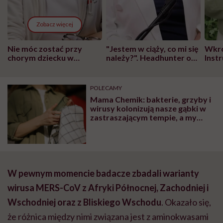
Zobacz więcej
Nie móc zostać przy
"Jestem w ciąży, co mi się
Wkró
chorym dziecku w
należy?". Headhunter o
Inst
szpitalu to tortura.
zmianie pokoleniowej u
atak
"Przeszkadzać w tym
kobiet w ciąży na rynku
wars
może chyba tylko
pracy
eksp
POLECAMY
głupota i brak
Mama Chemik: bakterie, grzyby i
wyobraźni"
wirusy kolonizują nasze gąbki w
zastraszającym tempie, a my
często nie jesteśmy tego nawet
świadomi
W pewnym momencie badacze zbadali warianty
wirusa MERS-CoV z Afryki Północnej, Zachodniej i
Wschodniej oraz z Bliskiego Wschodu
. Okazało się,
że różnica między nimi związana jest z aminokwasami