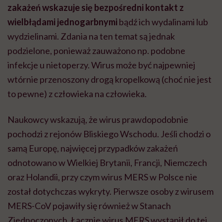
zakażeń wskazuje się bezpośredni kontakt z
wielbłądami jednogarbnymi
bądź ich wydalinami lub
wydzielinami. Zdania na ten temat są jednak
podzielone, ponieważ zauważono np. podobne
infekcje u nietoperzy. Wirus może być najpewniej
wtórnie przenoszony drogą kropelkową (choć nie jest
to pewne) z człowieka na człowieka.
Naukowcy wskazują, że wirus prawdopodobnie
pochodzi z rejonów Bliskiego Wschodu. Jeśli chodzi o
samą Europę, najwięcej przypadków zakażeń
odnotowano w Wielkiej Brytanii, Francji, Niemczech
oraz Holandii, przy czym wirus MERS w Polsce nie
został dotychczas wykryty. Pierwsze osoby z wirusem
MERS-CoV pojawiły się również w Stanach
Zjednoczonych. Łącznie wirus MERS wystąpił do tej