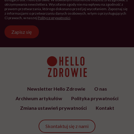
otrzymywania newslettera. Wycofanie zgody nie ma wpływu na zgodność z
prawem przetwarzania, którego dokonano przed jej wycofaniem. Zapoznaj się
z informacjami o przetwarzaniu danych osobowych, w tym o przysługujących
Ci prawach, w naszej
Polityce prywatności
.
Zapisz się
Newsletter Hello Zdrowie
O nas
Archiwum artykułów
Polityka prywatności
Zmiana ustawień prywatności
Kontakt
Skontaktuj się z nami