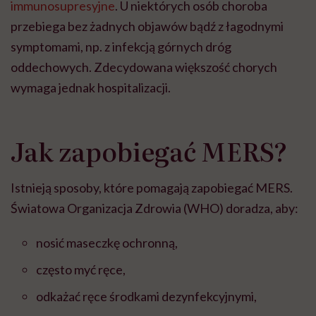
immunosupresyjne
. U niektórych osób choroba
przebiega bez żadnych objawów bądź z łagodnymi
symptomami, np. z infekcją górnych dróg
oddechowych. Zdecydowana większość chorych
wymaga jednak hospitalizacji.
Jak zapobiegać MERS?
Istnieją sposoby, które pomagają zapobiegać MERS.
Światowa Organizacja Zdrowia (WHO) doradza, aby:
nosić maseczkę ochronną,
często myć ręce,
odkażać ręce środkami dezynfekcyjnymi,