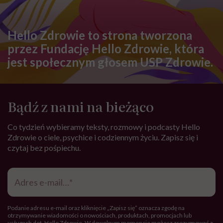
Hello Zdrowie to strona tworzona
przez Fundację Hello Zdrowie, która
jest społecznym głosem USP Zdrowie.
Bądź z nami na bieżąco
Co tydzień wybieramy teksty, rozmowy i podcasty Hello
Zdrowie o ciele, psychice i codziennym życiu. Zapisz się i
czytaj bez pośpiechu.
Adres
e-
mail
*
Podanie adresu e-mail oraz kliknięcie „Zapisz się” oznacza zgodę na
otrzymywanie wiadomości o nowościach, produktach, promocjach lub
usługach dot. Hello Zdrowie. W dowolnym momencie możesz zrezygnować z