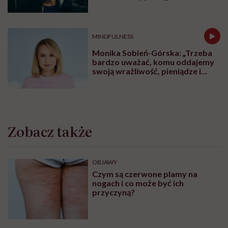
MINDFULNESS
Monika Sobień-Górska: „Trzeba
bardzo uważać, komu oddajemy
swoją wrażliwość, pieniądze i
zaufanie”
Zobacz także
OBJAWY
Czym są czerwone plamy na
nogach i co może być ich
przyczyną?