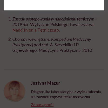
Bibliografia:
Zasady postępowania w nadciśnieniu tętniczym –
2019 rok.
Wytyczne Polskiego Towarzystwa
Nadciśnienia Tętniczego
.
Choroby wewnętrzne. Kompedium Medycyny
Praktycznej
pod red. A. Szczeklika i P.
Gajewskiego; Medycyna Praktyczna, 2010
Justyna Mazur
Diagnostka laboratoryjna z wykształcenia,
a z zawodu copywriterka medyczna.
Zobacz profil