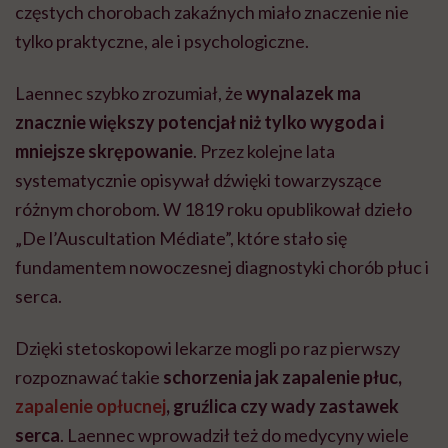
częstych chorobach zakaźnych miało znaczenie nie
tylko praktyczne, ale i psychologiczne.
Laennec szybko zrozumiał, że
wynalazek ma
znacznie większy potencjał niż tylko wygoda i
mniejsze skrępowanie
. Przez kolejne lata
systematycznie opisywał dźwięki towarzyszące
różnym chorobom. W 1819 roku opublikował dzieło
„De l’Auscultation Médiate”, które stało się
fundamentem nowoczesnej diagnostyki chorób płuc i
serca.
Dzięki stetoskopowi lekarze mogli po raz pierwszy
rozpoznawać takie
schorzenia jak zapalenie płuc,
zapalenie opłucnej
, gruźlica czy wady zastawek
serca
. Laennec wprowadził też do medycyny wiele