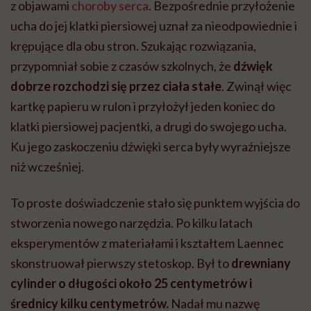
z objawami
choroby serca
. Bezpośrednie przyłożenie
ucha do jej klatki piersiowej uznał za nieodpowiednie i
krępujące dla obu stron. Szukając rozwiązania,
przypomniał sobie z czasów szkolnych, że
dźwięk
dobrze rozchodzi się przez ciała stałe
. Zwinął więc
kartkę papieru w rulon i przyłożył jeden koniec do
klatki piersiowej pacjentki, a drugi do swojego ucha.
Ku jego zaskoczeniu dźwięki serca były wyraźniejsze
niż wcześniej.
To proste doświadczenie stało się punktem wyjścia do
stworzenia nowego narzędzia. Po kilku latach
eksperymentów z materiałami i kształtem Laennec
skonstruował pierwszy stetoskop. Był to
drewniany
cylinder o długości około 25 centymetrów i
średnicy kilku centymetrów.
Nadał mu nazwę