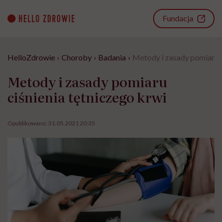
Go
to
Fundacja
content
HelloZdrowie
›
Choroby
›
Badania
›
Metody i zasady pomiaru c
Metody i zasady pomiaru
ciśnienia tętniczego krwi
Opublikowano:
31.05.2021 20:35