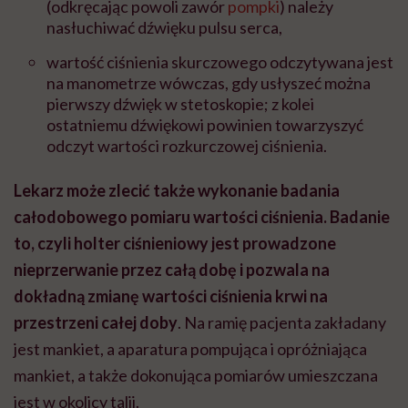
(odkręcając powoli zawór
pompki
) należy
nasłuchiwać dźwięku pulsu serca,
wartość ciśnienia skurczowego odczytywana jest
na manometrze wówczas, gdy usłyszeć można
pierwszy dźwięk w stetoskopie; z kolei
ostatniemu dźwiękowi powinien towarzyszyć
odczyt wartości rozkurczowej ciśnienia.
Lekarz może zlecić także wykonanie badania
całodobowego pomiaru wartości ciśnienia. Badanie
to, czyli holter ciśnieniowy jest prowadzone
nieprzerwanie przez całą dobę i pozwala na
dokładną zmianę wartości ciśnienia krwi na
przestrzeni całej doby
. Na ramię pacjenta zakładany
jest mankiet, a aparatura pompująca i opróżniająca
mankiet, a także dokonująca pomiarów umieszczana
jest w okolicy talii.