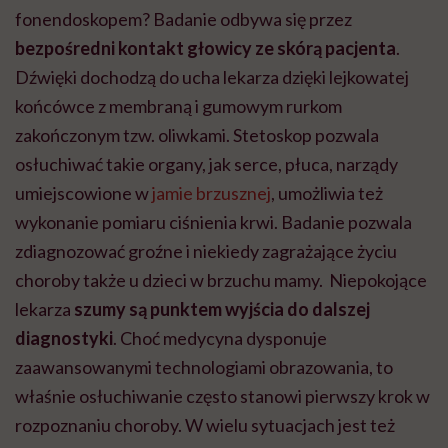
fonendoskopem? Badanie odbywa się przez
bezpośredni kontakt głowicy ze skórą pacjenta
.
Dźwięki dochodzą do ucha lekarza dzięki lejkowatej
końcówce z membraną i gumowym rurkom
zakończonym tzw. oliwkami. Stetoskop pozwala
osłuchiwać takie organy, jak serce, płuca, narządy
umiejscowione w
jamie brzusznej
, umożliwia też
wykonanie pomiaru ciśnienia krwi. Badanie pozwala
zdiagnozować groźne i niekiedy zagrażające życiu
choroby także u dzieci w brzuchu mamy. Niepokojące
lekarza
szumy są punktem wyjścia do dalszej
diagnostyki
. Choć medycyna dysponuje
zaawansowanymi technologiami obrazowania, to
właśnie osłuchiwanie często stanowi pierwszy krok w
rozpoznaniu choroby. W wielu sytuacjach jest też