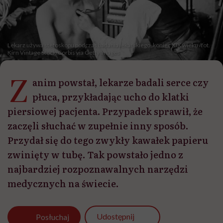
Lekarz używa stetoskopu podczas badania lekarskiego, koniec XIX wieku /fot.
Kirn Vintage Stock/Corbis via Getty Images
Z
anim powstał, lekarze badali serce czy
płuca, przykładając ucho do klatki
piersiowej pacjenta. Przypadek sprawił, że
zaczęli słuchać w zupełnie inny sposób.
Przydał się do tego zwykły kawałek papieru
zwinięty w tubę. Tak powstało jedno z
najbardziej rozpoznawalnych narzędzi
medycznych na świecie.
Udostępnij
Posłuchaj