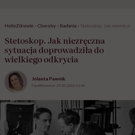
HelloZdrowie
›
Choroby
›
Badania
›
Stetoskop. Jak niezręczna
Stetoskop. Jak niezręczna
sytuacja doprowadziła do
wielkiego odkrycia
Jolanta Pawnik
Opublikowano:
29.05.2026 11:06