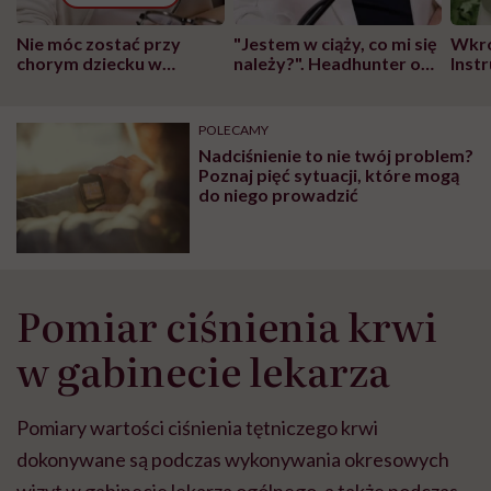
Nie móc zostać przy
"Jestem w ciąży, co mi się
Wkró
chorym dziecku w
należy?". Headhunter o
Inst
szpitalu to tortura.
zmianie pokoleniowej u
atak
"Przeszkadzać w tym
kobiet w ciąży na rynku
wars
może chyba tylko
pracy
eksp
POLECAMY
głupota i brak
Nadciśnienie to nie twój problem?
wyobraźni"
Poznaj pięć sytuacji, które mogą
do niego prowadzić
Pomiar ciśnienia krwi
w gabinecie lekarza
Pomiary wartości ciśnienia tętniczego krwi
dokonywane są podczas wykonywania okresowych
wizyt w gabinecie lekarza ogólnego, a także podczas