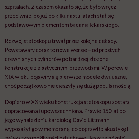
szpitalach. Z czasem okazało się, że było wręcz
przeciwnie, bo już po kilkunastu latach stał się
podstawowym elementem badania lekarskiego.
Rozwój stetoskopu trwał przez kolejne dekady.
Powstawały coraz to nowe wersje – od prostych
drewnianych cylindrów po bardziej złożone
konstrukcje z elastycznymi przewodami. W połowie
XIX wieku pojawiły się pierwsze modele dwuuszne,
choć początkowo nie cieszyły się dużą popularnością.
Dopiero w XX wieku konstrukcja stetoskopu została
dopracowana i upowszechniona. Prawie 150 lat po
jego wynalezieniu kardiolog David Littmann
wyposażył go w membranę, co poprawiło akustykę i
zwiększyło możliwości osłuchowe. Jeszcze później