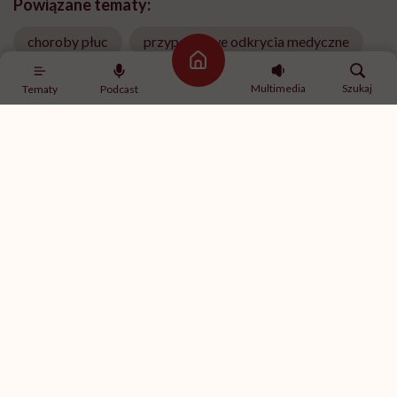
Powiązane tematy:
choroby płuc
przypadkowe odkrycia medyczne
Strona główna
Serce
zapalenie płuc
Multimedia
Szukaj
Tematy
Podcast
Treści zawarte w serwisie mają wyłącznie
i
charakter informacyjny i nie stanowią porady
lekarskiej. Pamiętaj, że w przypadku
problemów ze zdrowiem należy bezwzględnie
skonsultować się z lekarzem.
„Opieka skoncentrowana na