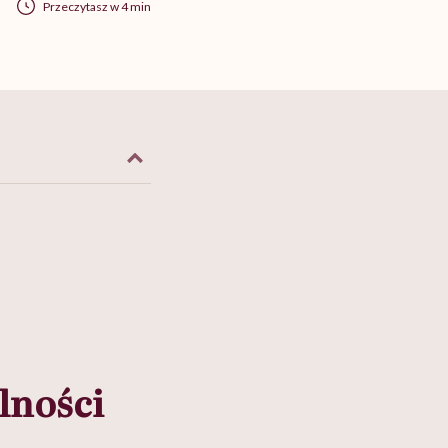
Przeczytasz w 4 min
lności