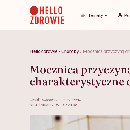
Go
to
content
Tematy
Po
HelloZdrowie
›
Choroby
›
Mocznica przyczyną cho
Mocznica przyczyną 
charakterystyczne 
Opublikowano:
17.08.2023 19:46
Aktualizacja:
17.08.2023 21:58