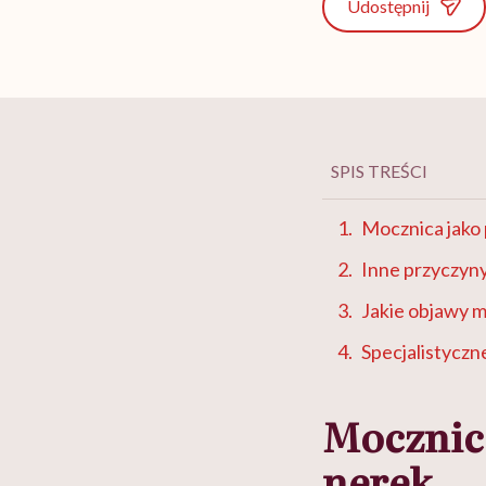
Udostępnij
SPIS TREŚCI
Mocznica jako
Inne przyczyn
Jakie objawy 
Specjalistyczn
Mocznic
nerek