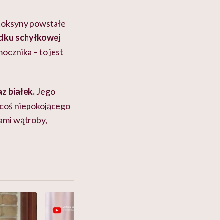
 toksyny powstałe
dku schyłkowej
mocznika – to jest
z białek.
Jego
e coś niepokojącego
bami wątroby,