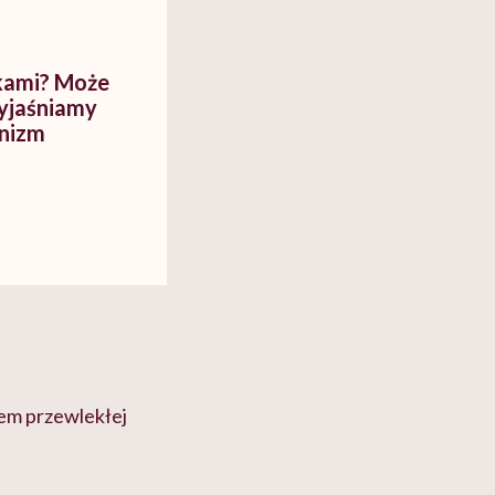
kami? Może
Wyjaśniamy
anizm
m przewlekłej