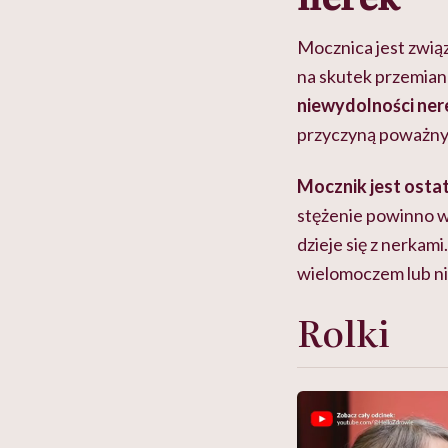
Mocznica
jest zwią
na skutek przemian
niewydolności ner
przyczyną poważny
Mocznik jest osta
stężenie powinno wa
dzieje się z nerkam
wielomoczem lub ni
Rolki