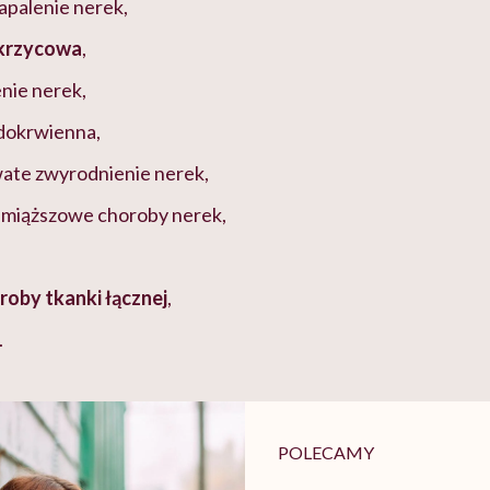
apalenie nerek,
ukrzycowa
,
nie nerek,
edokrwienna,
wate zwyrodnienie nerek,
miąższowe choroby nerek,
oby tkanki łącznej
,
.
POLECAMY