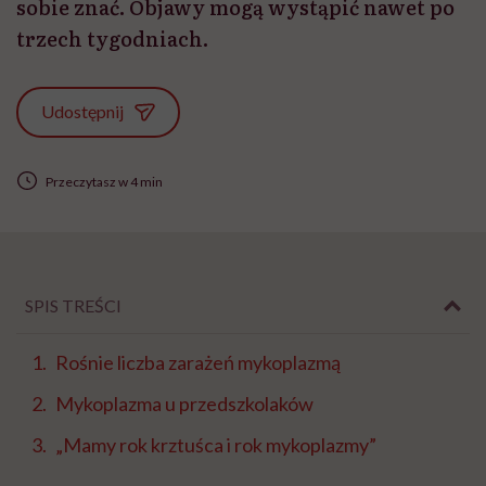
sobie znać. Objawy mogą wystąpić nawet po
trzech tygodniach.
Udostępnij
Przeczytasz w 4 min
SPIS TREŚCI
Rośnie liczba zarażeń mykoplazmą
Mykoplazma u przedszkolaków
„Mamy rok krztuśca i rok mykoplazmy”