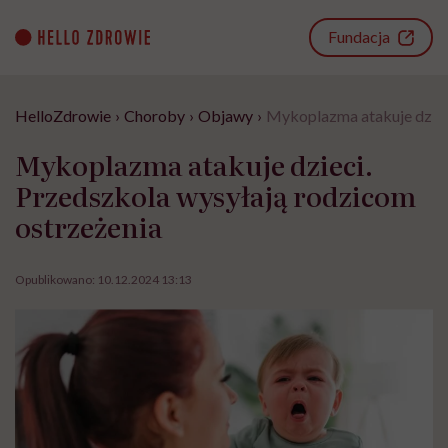
Go
to
Fundacja
content
HelloZdrowie
›
Choroby
›
Objawy
›
Mykoplazma atakuje dziec
Mykoplazma atakuje dzieci.
Przedszkola wysyłają rodzicom
ostrzeżenia
Opublikowano:
10.12.2024 13:13