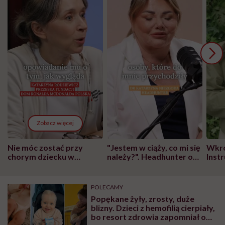
Zobacz więcej
Nie móc zostać przy
"Jestem w ciąży, co mi się
Wkró
chorym dziecku w
należy?". Headhunter o
Inst
szpitalu to tortura.
zmianie pokoleniowej u
atak
"Przeszkadzać w tym
kobiet w ciąży na rynku
wars
może chyba tylko
pracy
eksp
POLECAMY
głupota i brak
Popękane żyły, zrosty, duże
wyobraźni"
blizny. Dzieci z hemofilią cierpiały,
bo resort zdrowia zapomniał o