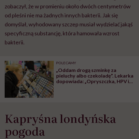
zobaczył, że w promieniu około dwóch centymetrów
od pleśni nie ma żadnych innych bakterii. Jak się
domyślał, wyhodowany szczep musiał wydzielać jakąś
specyficzną substancję, która hamowała wzrost
bakterii.
POLECAMY
„Oddam drogą szminkę za
pieluchy albo czekoladę”. Lekarka
dopowiada: „Opryszczka, HPV i
gronkowiec gratis”
Kapryśna londyńska
pogoda