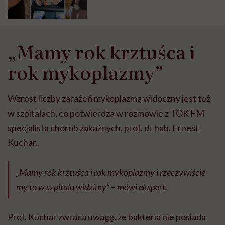
obiecanym leku. Jest przełom!
„Mamy rok krztuśca i
rok mykoplazmy”
Wzrost liczby zarażeń mykoplazmą widoczny jest też
w szpitalach, co potwierdza w rozmowie z TOK FM
specjalista chorób zakaźnych, prof. dr hab. Ernest
Kuchar.
„Mamy rok krztuśca i rok mykoplazmy i rzeczywiście
my to w szpitalu widzimy” – mówi ekspert.
Prof. Kuchar zwraca uwagę, że bakteria nie posiada