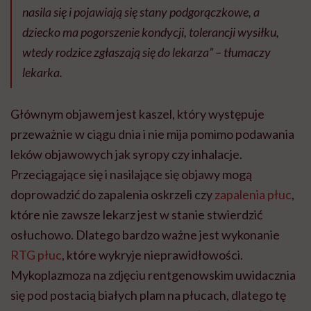
nasila się i pojawiają się stany podgorączkowe, a
dziecko ma pogorszenie kondycji, tolerancji wysiłku,
wtedy rodzice zgłaszają się do lekarza” – tłumaczy
lekarka.
Głównym objawem jest kaszel, który występuje
przeważnie w ciągu dnia i nie mija pomimo podawania
leków objawowych jak syropy czy inhalacje.
Przeciągające się i nasilające się objawy mogą
doprowadzić do zapalenia oskrzeli czy
zapalenia płuc
,
które nie zawsze lekarz jest w stanie stwierdzić
osłuchowo. Dlatego bardzo ważne jest wykonanie
RTG płuc
, które wykryje nieprawidłowości.
Mykoplazmoza na zdjęciu rentgenowskim uwidacznia
się pod postacią białych plam na płucach, dlatego tę