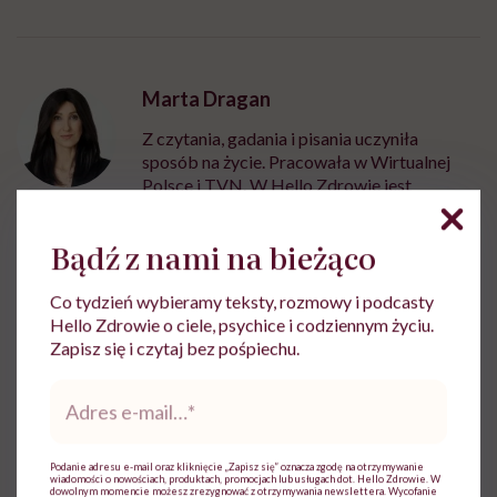
Marta Dragan
Z czytania, gadania i pisania uczyniła
sposób na życie. Pracowała w Wirtualnej
Polsce i TVN. W Hello Zdrowie jest
dziennikarką i wydawczynią
Zobacz profil
Bądź z nami na bieżąco
Co tydzień wybieramy teksty, rozmowy i podcasty
Hello Zdrowie o ciele, psychice i codziennym życiu.
Udostępnij
Zapisz się i czytaj bez pośpiechu.
Adres
e-
Powiązane tematy:
mail
*
Choroby zakaźne
przeziębienie i grypa
Podanie adresu e-mail oraz kliknięcie „Zapisz się” oznacza zgodę na otrzymywanie
wiadomości o nowościach, produktach, promocjach lub usługach dot. Hello Zdrowie. W
dowolnym momencie możesz zrezygnować z otrzymywania newslettera. Wycofanie