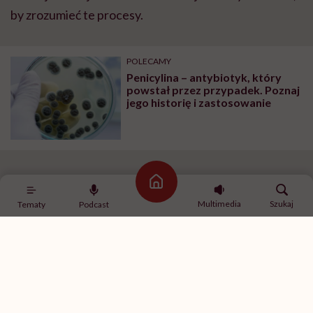
by zrozumieć te procesy.
POLECAMY
Penicylina – antybiotyk, który
powstał przez przypadek. Poznaj
jego historię i zastosowanie
Pleśń na melonie
Strona główna
Multimedia
Szukaj
Tematy
Podcast
Prawie dekadę później dwaj naukowcy z Oxfordu prof.
Howard Florey i Ernset Chain trafili na artykuł
Fleminga o jego doświadczeniach z penicyliną i
postanowili je powtórzyć. Wyprodukowany w
laboratorium brązowy proszek przetestowali na