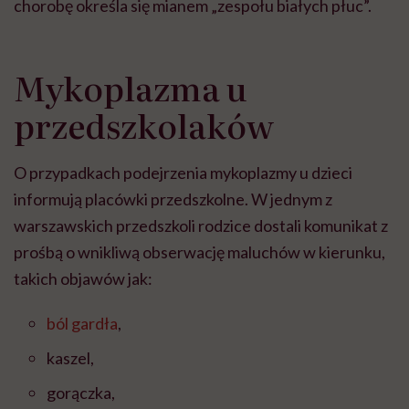
chorobę określa się mianem „zespołu białych płuc”.
Mykoplazma u
przedszkolaków
O przypadkach podejrzenia mykoplazmy u dzieci
informują placówki przedszkolne. W jednym z
warszawskich przedszkoli rodzice dostali komunikat z
prośbą o wnikliwą obserwację maluchów w kierunku,
takich objawów jak:
ból gardła
,
kaszel,
gorączka,