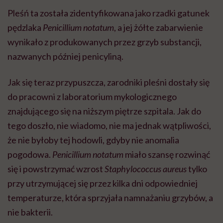
Pleśń ta została zidentyfikowana jako rzadki gatunek
pędzlaka
Penicillium notatum
, a jej żółte zabarwienie
wynikało z produkowanych przez grzyb substancji,
nazwanych później penicyliną.
Jak się teraz przypuszcza, zarodniki pleśni dostały się
do pracowni z laboratorium mykologicznego
znajdującego się na niższym piętrze szpitala. Jak do
tego doszło, nie wiadomo, nie ma jednak wątpliwości,
że nie byłoby tej hodowli, gdyby nie anomalia
pogodowa.
Penicillium notatum
miało szansę rozwinąć
się i powstrzymać wzrost
Staphylococcus aureus
tylko
przy utrzymującej się przez kilka dni odpowiedniej
temperaturze, która sprzyjała namnażaniu grzybów, a
nie bakterii.