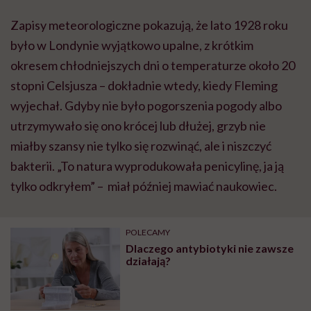
Zapisy meteorologiczne pokazują, że lato 1928 roku
było w Londynie wyjątkowo upalne, z krótkim
okresem chłodniejszych dni o temperaturze około 20
stopni Celsjusza – dokładnie wtedy, kiedy Fleming
wyjechał. Gdyby nie było pogorszenia pogody albo
utrzymywało się ono krócej lub dłużej, grzyb nie
miałby szansy nie tylko się rozwinąć, ale i niszczyć
bakterii. „To natura wyprodukowała penicylinę, ja ją
tylko odkryłem” – miał później mawiać naukowiec.
POLECAMY
Dlaczego antybiotyki nie zawsze
działają?