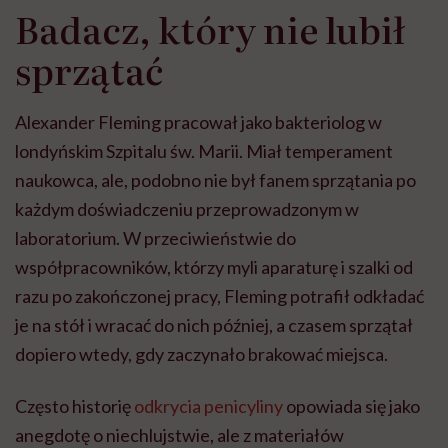
Badacz, który nie lubił
sprzątać
Alexander Fleming pracował jako bakteriolog w
londyńskim Szpitalu św. Marii. Miał temperament
naukowca, ale, podobno nie był fanem sprzątania po
każdym doświadczeniu przeprowadzonym w
laboratorium. W przeciwieństwie do
współpracowników, którzy myli aparaturę i szalki od
razu po zakończonej pracy, Fleming potrafił odkładać
je na stół i wracać do nich później, a czasem sprzątał
dopiero wtedy, gdy zaczynało brakować miejsca.
Często historię
odkrycia penicyliny
opowiada się jako
anegdotę o niechlujstwie, ale z materiałów