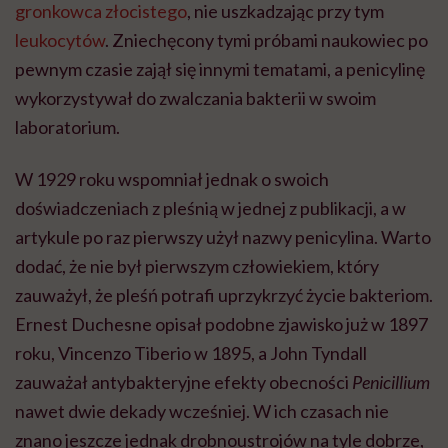
gronkowca złocistego
, nie uszkadzając przy tym
leukocytów
. Zniechęcony tymi próbami naukowiec po
pewnym czasie zajął się innymi tematami, a penicylinę
wykorzystywał do zwalczania bakterii w swoim
laboratorium.
W 1929 roku wspomniał jednak o swoich
doświadczeniach z pleśnią w jednej z publikacji, a w
artykule po raz pierwszy użył nazwy penicylina. Warto
dodać, że nie był pierwszym człowiekiem, który
zauważył, że pleśń potrafi uprzykrzyć życie bakteriom.
Ernest Duchesne opisał podobne zjawisko już w 1897
roku, Vincenzo Tiberio w 1895, a John Tyndall
zauważał antybakteryjne efekty obecności
Penicillium
nawet dwie dekady wcześniej. W ich czasach nie
znano jeszcze jednak drobnoustrojów na tyle dobrze,