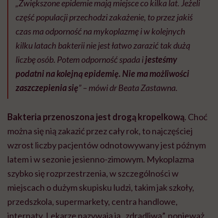
„Zwiększone epidemie mają miejsce co kilka lat. Jeżeli
część populacji przechodzi zakażenie, to przez jakiś
czas ma odporność na mykoplazmę i w kolejnych
kilku latach bakterii nie jest łatwo zarazić tak dużą
liczbę osób. Potem odporność spada i
jesteśmy
podatni na kolejną epidemię. Nie ma możliwości
zaszczepienia się
” – mówi dr Beata Zastawna.
Bakteria przenoszona jest drogą kropelkową
. Choć
można się nią zakazić przez cały rok, to najczęściej
wzrost liczby pacjentów odnotowywany jest późnym
latem i w sezonie jesienno-zimowym. Mykoplazma
szybko się rozprzestrzenia, w szczególności w
miejscach o dużym skupisku ludzi, takim jak szkoły,
przedszkola, supermarkety, centra handlowe,
internaty. Lekarze nazywają ją „zdradliwą”, ponieważ