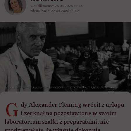
Opublikowano:
26.03.2026 11:46
Aktualizacja:
27.03.2026 13:49
Alexander Fleming w swoim laboratorium /fot. Getty Images, Bettmann
G
dy Alexander Fleming wrócił z urlopu
i zerknął na pozostawione w swoim
laboratorium szalki z preparatami, nie
spodziewał się, że właśnie dokonuje