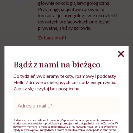
głównie onkologią laryngologiczną.
Przyjmuję pacjentów i prowadzę
konsultacje laryngologiczne dla dzieci i
dorosłych w placówkach publicznej i
prywatnej służby zdrowia.
Zobacz profil
Udostępnij
Bądź z nami na bieżąco
Co tydzień wybieramy teksty, rozmowy i podcasty
Hello Zdrowie o ciele, psychice i codziennym życiu.
Powiązane tematy:
Zapisz się i czytaj bez pośpiechu.
Medycyna
Przeszczep
transplantologia
Adres
e-
mail
*
Podanie adresu e-mail oraz kliknięcie „Zapisz się” oznacza zgodę na otrzymywanie
wiadomości o nowościach, produktach, promocjach lub usługach dot. Hello Zdrowie. W
Treści zawarte w serwisie mają wyłącznie
dowolnym momencie możesz zrezygnować z otrzymywania newslettera. Wycofanie
i
zgody nie ma wpływu na zgodność z prawem przetwarzania, którego dokonano przed
charakter informacyjny i nie stanowią porady