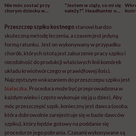
Nie móc zostać przy
"Jestem w ciąży, co mi się
Wkró
chorym dziecku w
należy?". Headhunter o
Inst
szpitalu to tortura.
zmianie pokoleniowej u
atak
"Przeszkadzać w tym
kobiet w ciąży na rynku
wars
Przeszczep szpiku kostnego
stanowi bardzo
może chyba tylko
pracy
eksp
głupota i brak
skuteczną metodę leczenia, a czasem jest jedyną
wyobraźni"
formą ratunku. Jest on wykonywany w przypadku
chorób, których istotą jest zaburzenie pracy szpiku i
niezdolność do produkcji właściwych linii komórek
układu krwiotwórczego w prawidłowej ilości.
Najczęstszym wskazaniem do przeszczepu szpiku jest
białaczka
. Procedura może być przeprowadzona w
każdym wieku i często wykonuje się ją u dzieci. Aby
móc przeszczepić szpik, konieczny jest dawca (osoba,
która dobrowolnie zarejestruje się w bazie dawców
szpiku), który będzie gotowy na poddanie się
procedurze jego pobrania. Czasami wykonywane są