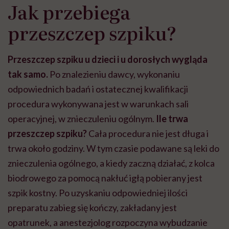
Jak przebiega
przeszczep szpiku?
Przeszczep szpiku u dzieci i u dorosłych wygląda
tak samo.
Po znalezieniu dawcy, wykonaniu
odpowiednich badań i ostatecznej kwalifikacji
procedura wykonywana jest w warunkach sali
operacyjnej, w znieczuleniu ogólnym.
Ile trwa
przeszczep szpiku?
Cała procedura nie jest długa i
trwa około godziny. W tym czasie podawane są leki do
znieczulenia ogólnego, a kiedy zaczną działać, z kolca
biodrowego za pomocą nakłuć igłą pobierany jest
szpik kostny. Po uzyskaniu odpowiedniej ilości
preparatu zabieg się kończy, zakładany jest
opatrunek, a anestezjolog rozpoczyna wybudzanie