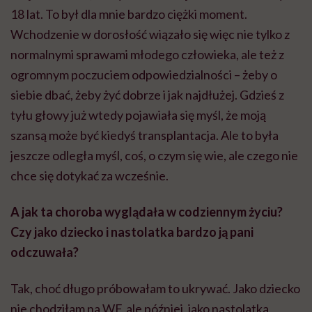
18 lat. To był dla mnie bardzo ciężki moment.
Wchodzenie w dorosłość wiązało się więc nie tylko z
normalnymi sprawami młodego człowieka, ale też z
ogromnym poczuciem odpowiedzialności – żeby o
siebie dbać, żeby żyć dobrze i jak najdłużej. Gdzieś z
tyłu głowy już wtedy pojawiała się myśl, że moją
szansą może być kiedyś transplantacja. Ale to była
jeszcze odległa myśl, coś, o czym się wie, ale czego nie
chce się dotykać za wcześnie.
A jak ta choroba wyglądała w codziennym życiu?
Czy jako dziecko i nastolatka bardzo ją pani
odczuwała?
Tak, choć długo próbowałam to ukrywać. Jako dziecko
nie chodziłam na WF, ale później, jako nastolatka,