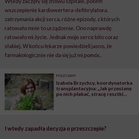
Wtedy zaczęły się znowu szpitale, potem
wszczepienie kardiowertera-defibrylatora,
zatrzymania akcji serca, różne epizody, z których
ratowało mnie to urządzenie. Ono naprawdę
ratowało mi życie. Jednak moje serce biło coraz
słabiej. W końcu lekarze powiedzieli jasno, że
farmakologicznie nie da się już mi pomóc.
POLECAMY
Izabela Brzychcy, koordynatorka
transplantacyjna: „Jak przestanę
po nich płakać, stracę resztki
człowieczeństwa i będzie czas
odejść z zawodu”
I wtedy zapadła decyzja o przeszczepie?