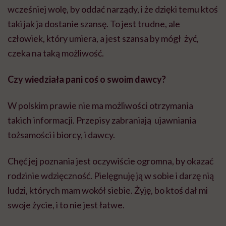
wcześniej wolę, by oddać narządy, i że dzięki temu ktoś
taki jak ja dostanie szansę. To jest trudne, ale
człowiek, który umiera, a jest szansa by mógł żyć,
czeka na taką możliwość.
Czy wiedziała pani coś o swoim dawcy?
W polskim prawie nie ma możliwości otrzymania
takich informacji. Przepisy zabraniają ujawniania
tożsamości i biorcy, i dawcy.
Chęć jej poznania jest oczywiście ogromna, by okazać
rodzinie wdzięczność. Pielęgnuję ją w sobie i darzę nią
ludzi, których mam wokół siebie. Żyję, bo ktoś dał mi
swoje życie, i to nie jest łatwe.