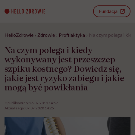
Go
to
Fundacja
content
HelloZdrowie
›
Zdrowie
›
Profilaktyka
›
Na czym polega i kied
Na czym polega i kiedy
wykonywany jest przeszczep
szpiku kostnego? Dowiedz się,
jakie jest ryzyko zabiegu i jakie
mogą być powikłania
Opublikowano:
26.02.2019 14:57
Aktualizacja:
07.07.2020 14:25