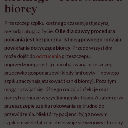
biorcy
Przeszczep szpiku kostnego czasem jest jedyną
metodą ratującą życie.
O ile dla dawcy procedura
pobrania jest bezpieczna, istnieją pewnego rodzaju
powikłania dotyczące biorcy.
Przede wszystkim
może dojść do
odrzucenia
przeszczepu,
poprzedzonego ostrą chorobą zwaną przeszczep
przeciwko gospodarzowi (kiedy limfocyty T nowego
szpiku zaczynają atakować tkanki biorcy). Poza tym
mogą rozwijać się różnego rodzaju infekcje oraz
pancytopenia ze wszystkimi jej skutkami. A zatem przy
przeszczepie szpiku rokowania
są trudne do
przewidzenia. Niektórzy pacjenci żyją z nowym
szpikiem wiele lat i nie obserwuje się wznowy choroby