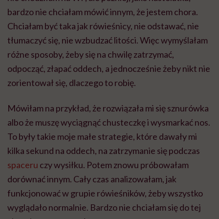
bardzo nie chciałam mówić innym, że jestem chora.
Chciałam być taka jak rówieśnicy, nie odstawać, nie
tłumaczyć się, nie wzbudzać litości. Więc wymyślałam
różne sposoby, żeby się na chwilę zatrzymać,
odpocząć, złapać oddech, a jednocześnie żeby nikt nie
zorientował się, dlaczego to robię.
Mówiłam na przykład, że rozwiązała mi się sznurówka
albo że muszę wyciągnąć chusteczkę i wysmarkać nos.
To były takie moje małe strategie, które dawały mi
kilka sekund na oddech, na zatrzymanie się podczas
spaceru
czy wysiłku. Potem znowu próbowałam
dorównać innym. Cały czas analizowałam, jak
funkcjonować w grupie rówieśników, żeby wszystko
wyglądało normalnie. Bardzo nie chciałam się do tej