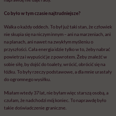
Co było w tym czasie najtrudniejsze?
Walka o każdy oddech. To był już taki stan, że człowiek
nie skupia się na niczym innym – ani na marzeniach, ani
na planach, ani nawet na zwykłym myśleniu o
przyszłości. Cała energia idzie tylko w to, żeby nabrać
powietrza i wypuścić je z powrotem. Żeby znaleźć w
sobie siłę, by dojść do toalety, wrócić, obrócić się na
łóżku. To były rzeczy podstawowe, a dla mnie urastały
do ogromnego wysiłku.
Miałam wtedy 37 lat, nie byłam więc starszą osobą, a
czułam, że nadchodzi mój koniec. To naprawdę było
takie doświadczenie graniczne.