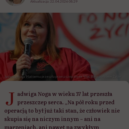
Aktualizacja:
22.04.2026 08:29
Jadwiga Noga 9 lat temu przeszła przeszczep serca / Fot. Bieg po Nowe Życie
J
adwiga Noga w wieku 37 lat przeszła
przeszczep serca. „Na pół roku przed
operacją to był już taki stan, że człowiek nie
skupia się na niczym innym – ani na
marzeniach, ani nawet na zwykłym