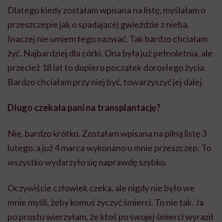
Dlatego kiedy zostałam wpisana na listę, myślałam o
przeszczepie jak o spadającej gwieździe z nieba.
Inaczej nie umiem tego nazwać. Tak bardzo chciałam
żyć. Najbardziej dla córki. Ona była już pełnoletnia, ale
przecież 18 lat to dopiero początek dorosłego życia.
Bardzo chciałam przy niej być, towarzyszyć jej dalej.
Długo czekała pani na transplantację?
Nie, bardzo krótko. Zostałam wpisana na pilną listę 3
lutego, a już 4 marca wykonano u mnie przeszczep. To
wszystko wydarzyło się naprawdę szybko.
Oczywiście człowiek czeka, ale nigdy nie było we
mnie myśli, żeby komuś życzyć śmierci. To nie tak. Ja
po prostu wierzyłam, że ktoś po swojej śmierci wyraził