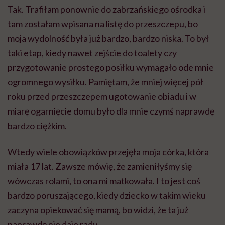
Tak. Trafiłam ponownie do zabrzańskiego ośrodka i
tam zostałam wpisana na listę do przeszczepu, bo
moja wydolność była już bardzo, bardzo niska. To był
taki etap, kiedy nawet zejście do toalety czy
przygotowanie prostego posiłku wymagało ode mnie
ogromnego wysiłku. Pamiętam, że mniej więcej pół
roku przed przeszczepem ugotowanie obiadu i w
miarę ogarnięcie domu było dla mnie czymś naprawdę
bardzo ciężkim.
Wtedy wiele obowiązków przejęła moja córka, która
miała 17 lat. Zawsze mówię, że zamieniłyśmy się
wówczas rolami, to ona mi matkowała. I to jest coś
bardzo poruszającego, kiedy dziecko w takim wieku
zaczyna opiekować się mamą, bo widzi, że ta już
naprawdę nie daje rady.