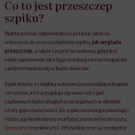
Co to jest przeszczep
szpiku?
Warto poznać odpowiedzi na pytania: jakie są
wskazania do przeszczepienia szpiku,
jak wygląda
przeszczep
,
a także czy jest on bolesny, gdyż być
może zapoznanie się z tą procedurą zachęci kogoś do
zarejestrowania się w bazie dawców.
Szpik kostny to miękka substancja posiadająca bogate
ukrwienie, która znajduje się wewnątrz jam
szpikowych kości długich oraz w jamach w obrębie
istoty gąbczastej kości. Ze szpiku kostnego powstają i
różnicują się elementy morfotyczne krwi (erytrocyty,
limfocyty
i trombocyty). Wszystkie one są niezbędne