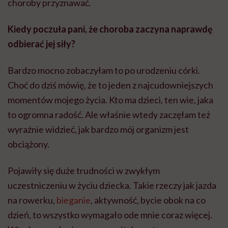
choroby przyznawać.
Kiedy poczuła pani, że choroba zaczyna naprawdę
odbierać jej siły?
Bardzo mocno zobaczyłam to po urodzeniu córki.
Choć do dziś mówię, że to jeden z najcudowniejszych
momentów mojego życia. Kto ma dzieci, ten wie, jaka
to ogromna radość. Ale właśnie wtedy zaczęłam też
wyraźnie widzieć, jak bardzo mój organizm jest
obciążony.
Pojawiły się duże trudności w zwykłym
uczestniczeniu w życiu dziecka. Takie rzeczy jak jazda
na rowerku,
bieganie
, aktywność, bycie obok na co
dzień, to wszystko wymagało ode mnie coraz więcej.