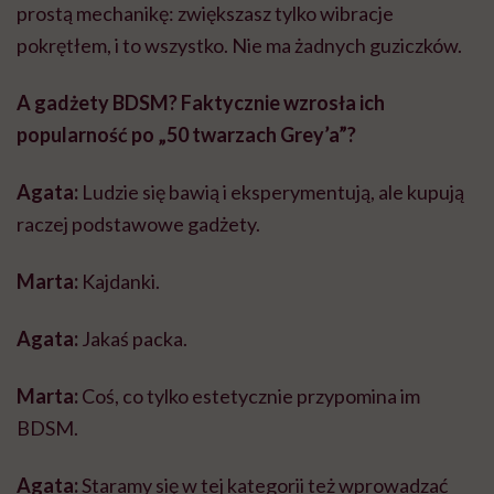
prostą mechanikę: zwiększasz tylko wibracje
pokrętłem, i to wszystko. Nie ma żadnych guziczków.
A gadżety
BDSM
? Faktycznie wzrosła ich
popularność po „50 twarzach
Grey’a
”?
Agata:
Ludzie się bawią i eksperymentują, ale kupują
raczej podstawowe gadżety.
Marta:
Kajdanki.
Agata:
Jakaś packa.
Marta:
Coś, co tylko estetycznie przypomina im
BDSM
.
Agata:
Staramy się w tej kategorii też wprowadzać