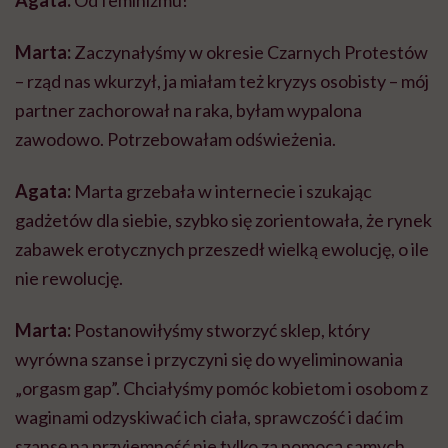
Agata:
Od feminizmu!
Marta:
Zaczynałyśmy w okresie Czarnych Protestów
– rząd nas wkurzył, ja miałam też kryzys osobisty – mój
partner zachorował na raka, byłam wypalona
zawodowo. Potrzebowałam odświeżenia.
Agata:
Marta grzebała w internecie i szukając
gadżetów dla siebie, szybko się zorientowała, że rynek
zabawek erotycznych przeszedł wielką ewolucję, o ile
nie rewolucję.
Marta:
Postanowiłyśmy stworzyć sklep, który
wyrówna szanse i przyczyni się do wyeliminowania
„
orgasm
gap”. Chciałyśmy pomóc kobietom i osobom z
waginami odzyskiwać ich ciała,
sprawczość
i dać im
szansę na przyjemność nie tylko za pomocą samych