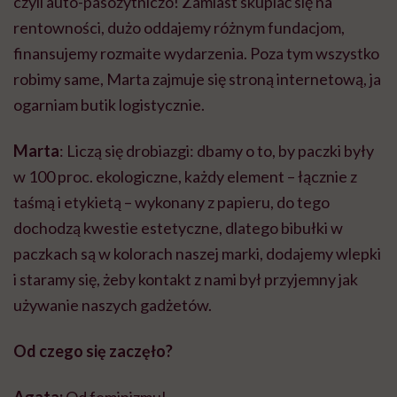
czyli
auto-pasożytniczo
! Zamiast skupiać się na
rentowności, dużo oddajemy różnym fundacjom,
finansujemy rozmaite wydarzenia. Poza tym wszystko
robimy same, Marta zajmuje się stroną internetową, ja
ogarniam butik logistycznie.
Marta
: Liczą się drobiazgi: dbamy o to, by paczki były
w 100 proc. ekologiczne, każdy element – łącznie z
taśmą i etykietą – wykonany z papieru, do tego
dochodzą kwestie estetyczne, dlatego bibułki w
paczkach są w kolorach naszej marki, dodajemy wlepki
i staramy się, żeby kontakt z nami był przyjemny jak
używanie naszych gadżetów.
Od czego się zaczęło?