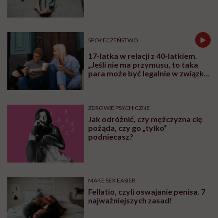
SPOŁECZEŃSTWO
17-latka w relacji z 40-latkiem.
„Jeśli nie ma przymusu, to taka
para może być legalnie w związku.
I mówiąc brutalnie: nic nikomu do
tego”
ZDROWIE PSYCHICZNE
Jak odróżnić, czy mężczyzna cię
pożąda, czy go „tylko”
podniecasz?
MAKE SEX EASIER
Fellatio, czyli oswajanie penisa. 7
najważniejszych zasad!