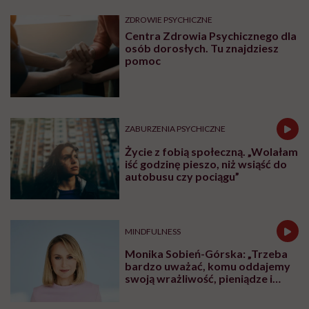
ZDROWIE PSYCHICZNE
Centra Zdrowia Psychicznego dla
osób dorosłych. Tu znajdziesz
pomoc
ZABURZENIA PSYCHICZNE
Życie z fobią społeczną. „Wolałam
iść godzinę pieszo, niż wsiąść do
autobusu czy pociągu”
MINDFULNESS
Monika Sobień-Górska: „Trzeba
bardzo uważać, komu oddajemy
swoją wrażliwość, pieniądze i
zaufanie”