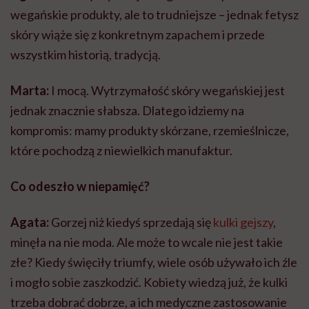
wegańskie produkty, ale to trudniejsze – jednak fetysz
skóry wiąże się z konkretnym zapachem i przede
wszystkim historią, tradycją.
Marta:
I mocą. Wytrzymałość skóry wegańskiej jest
jednak znacznie słabsza. Dlatego idziemy na
kompromis: mamy produkty skórzane, rzemieślnicze,
które pochodzą z niewielkich manufaktur.
Co odeszło w niepamięć?
Agata:
Gorzej niż kiedyś sprzedają się
kulki gejszy
,
minęła na nie moda.
Ale
może to wcale nie jest takie
złe? Kiedy święciły triumfy, wiele osób używało ich źle
i mogło sobie zaszkodzić. Kobiety wiedzą już, że kulki
trzeba dobrać dobrze, a ich medyczne zastosowanie