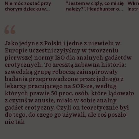
Nie móc zostać przy
"Jestem w ciąży, co mi się
Wkró
chorym dziecku w
należy?". Headhunter o
Inst
szpitalu to tortura.
zmianie pokoleniowej u
atak
"Przeszkadzać w tym
kobiet w ciąży na rynku
wars
może chyba tylko
pracy
eksp
głupota i brak
wyobraźni"
Jako jedyne z Polski i jedne z niewielu w
Europie uczestniczyłyśmy w tworzeniu
pierwszej normy ISO dla analnych gadżetów
erotycznych. To zresztą zabawna historia:
szwedzką grupę roboczą zainspirowały
badania przeprowadzone przez jednego z
lekarzy pracującego na SOR-ze, według
których prawie 50 proc. osób, które lądowało
z czymś w anusie, miało w sobie analny
gadżet erotyczny. Czyli on teoretycznie był
do tego, do czego go używali, ale coś poszło
nie tak