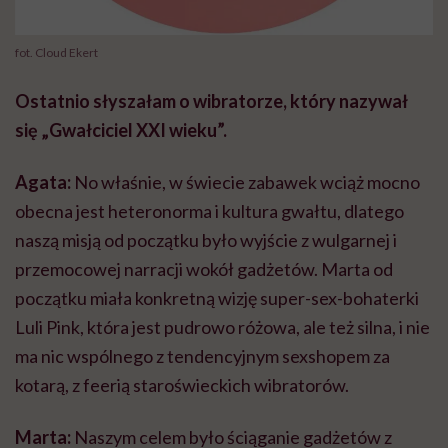
fot. Cloud Ekert
Ostatnio słyszałam o wibratorze, który nazywał
się „Gwałciciel XXI wieku”.
Agata:
No właśnie, w świecie zabawek wciąż mocno
obecna jest
heteronorma
i kultura gwałtu, dlatego
naszą misją od początku było wyjście z wulgarnej i
przemocowej
narracji wokół gadżetów. Marta od
początku miała konkretną wizję
super-sex-bohaterki
Luli Pink, która jest
pudrowo
różowa, ale też silna, i nie
ma nic wspólnego z tendencyjnym
sexshopem
za
kotarą, z feerią staroświeckich wibratorów.
Marta:
Naszym celem było ściąganie gadżetów z