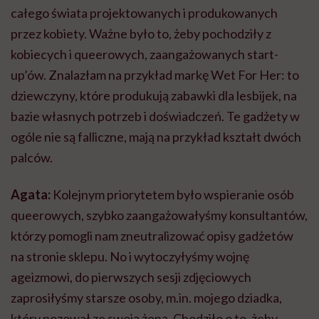
całego świata projektowanych i produkowanych
przez kobiety. Ważne było to, żeby pochodziły z
kobiecych i
queerowych
, zaangażowanych
start-
up
’ów. Znalazłam na przykład markę Wet For Her: to
dziewczyny, które produkują zabawki dla lesbijek, na
bazie własnych potrzeb i doświadczeń. Te gadżety w
ogóle nie są falliczne, mają na przykład kształt dwóch
palców.
Agata:
Kolejnym priorytetem było wspieranie osób
queerowych
, szybko zaangażowałyśmy konsultantów,
którzy pomogli nam zneutralizować opisy gadżetów
na stronie sklepu. No i wytoczyłyśmy wojnę
ageizmowi
, do pierwszych sesji zdjęciowych
zaprosiłyśmy starsze osoby, m.in. mojego dziadka,
który pozował ze swoją żoną. Chodziło o to, żeby