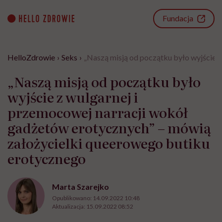
Go
to
Fundacja
content
HelloZdrowie
›
Seks
›
„Naszą misją od początku było wyjście 
„Naszą misją od początku było
wyjście z wulgarnej i
przemocowej narracji wokół
gadżetów erotycznych” – mówią
założycielki queerowego butiku
erotycznego
Marta Szarejko
Opublikowano:
14.09.2022 10:48
Aktualizacja:
15.09.2022 08:52