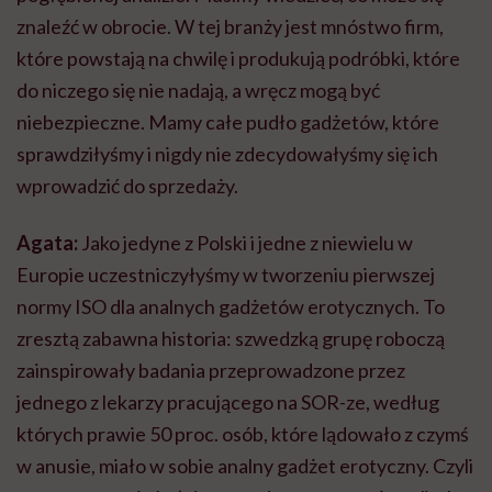
znaleźć w obrocie. W tej branży jest mnóstwo firm,
które powstają na chwilę i produkują podróbki, które
do niczego się nie nadają, a wręcz mogą być
niebezpieczne. Mamy całe pudło gadżetów, które
sprawdziłyśmy i nigdy nie zdecydowałyśmy się ich
wprowadzić do sprzedaży.
Agata:
Jako jedyne z Polski i jedne z niewielu w
Europie uczestniczyłyśmy w tworzeniu pierwszej
normy ISO dla analnych gadżetów erotycznych. To
zresztą zabawna historia: szwedzką grupę roboczą
zainspirowały badania przeprowadzone przez
jednego z lekarzy pracującego na
SOR-ze
, według
których prawie 50 proc. osób, które lądowało z czymś
w anusie, miało w sobie analny gadżet erotyczny. Czyli