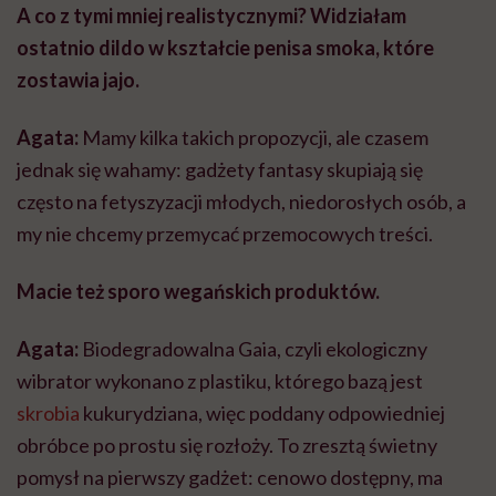
A co z tymi mniej realistycznymi? Widziałam
ostatnio dildo w kształcie penisa smoka, które
zostawia jajo.
Agata:
Mamy kilka takich propozycji, ale czasem
jednak się wahamy: gadżety fantasy skupiają się
często na fetyszyzacji młodych, niedorosłych osób, a
my nie chcemy przemycać
przemocowych
treści.
Macie też sporo wegańskich produktów.
Agata:
Biodegradowalna
Gaia
, czyli ekologiczny
wibrator wykonano z plastiku, którego bazą jest
skrobia
kukurydziana, więc poddany odpowiedniej
obróbce po prostu się rozłoży. To zresztą świetny
pomysł na pierwszy gadżet: cenowo dostępny, ma