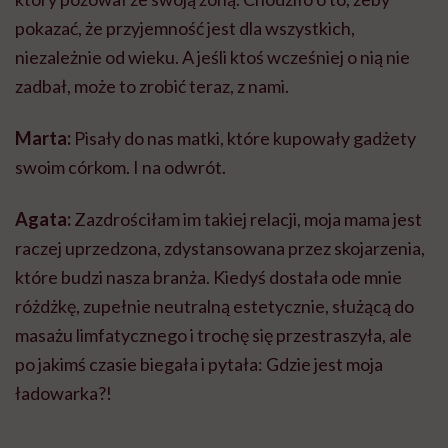
pokazać, że przyjemność jest dla wszystkich,
niezależnie od wieku. A jeśli ktoś wcześniej o nią nie
zadbał, może to zrobić teraz, z nami.
Marta:
Pisały do nas matki, które kupowały gadżety
swoim córkom. I na odwrót.
Agata:
Zazdrościłam im takiej relacji, moja mama jest
raczej uprzedzona, zdystansowana przez skojarzenia,
które budzi nasza branża. Kiedyś dostała ode mnie
różdżkę, zupełnie neutralną estetycznie, służącą do
masażu limfatycznego i trochę się przestraszyła, ale
po jakimś czasie biegała i pytała: Gdzie jest moja
ładowarka?!