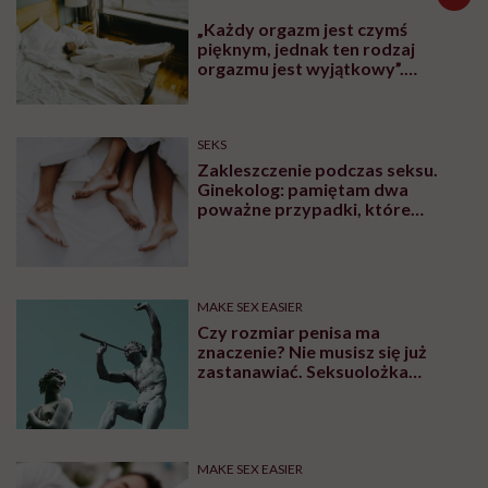
„Każdy orgazm jest czymś
pięknym, jednak ten rodzaj
orgazmu jest wyjątkowy”.
Seksuolożka o kobiecym
wytrysku
SEKS
Zakleszczenie podczas seksu.
Ginekolog: pamiętam dwa
poważne przypadki, które
wymagały interwencji szpitalnej
MAKE SEX EASIER
Czy rozmiar penisa ma
znaczenie? Nie musisz się już
zastanawiać. Seksuolożka
Katarzyna Koczułap właśnie to
wyjaśniła
MAKE SEX EASIER