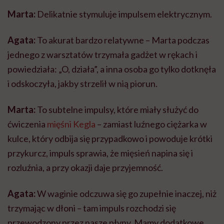
Marta:
Delikatnie stymuluje impulsem elektrycznym.
Agata:
To akurat bardzo relatywne – Marta podczas
jednego z warsztatów trzymała gadżet w rękach i
powiedziała: „O, działa”, a inna osoba go tylko dotknęła
i odskoczyła, jakby strzelił w nią piorun.
Marta:
To subtelne impulsy, które miały służyć do
ćwiczenia
mięśni Kegla
– zamiast luźnego ciężarka w
kulce, który odbija się przypadkowo i powoduje krótki
przykurcz, impuls sprawia, że mięsień napina się i
rozluźnia, a przy okazji daje przyjemność.
Agata:
W waginie odczuwa się go zupełnie inaczej, niż
trzymając w dłoni – tam impuls rozchodzi się
przewodzony przez nasze płyny. Mamy dodatkowe