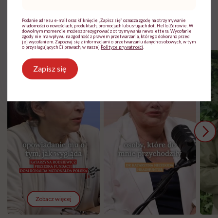
mail
*
Rolki
Podanie adresu e-mail oraz kliknięcie „Zapisz się” oznacza zgodę na otrzymywanie
wiadomości o nowościach, produktach, promocjach lub usługach dot. Hello Zdrowie. W
dowolnym momencie możesz zrezygnować z otrzymywania newslettera. Wycofanie
zgody nie ma wpływu na zgodność z prawem przetwarzania, którego dokonano przed
jej wycofaniem. Zapoznaj się z informacjami o przetwarzaniu danych osobowych, w tym
o przysługujących Ci prawach, w naszej
Polityce prywatności
.
Zapisz się
Zobacz więcej