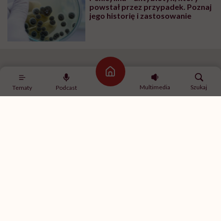
powstał przez przypadek. Poznaj
jego historię i zastosowanie
Pleśń na melonie
Strona główna
Multimedia
Szukaj
Tematy
Podcast
Prawie dekadę później dwaj naukowcy z Oxfordu prof.
Howard Florey i Ernset Chain trafili na artykuł
Fleminga o jego doświadczeniach z penicyliną i
postanowili je powtórzyć. Wyprodukowany w
laboratorium brązowy proszek przetestowali na
zwierzętach, a wyniki były niezwykłe: spośród
zakażonych gronkowcem szczurów, którym
podawano penicylinę, przeżyła zdecydowana
większość, podczas gdy w grupie kontrolnej zginęły