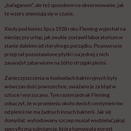
„bałaganem”, ale też sposobem na obserwowanie, jak
te wzory zmieniają się w czasie.
Kiedy pod koniec lipca 1928 roku Fleming wyjechał na
miesięczny urlop, jak zwykle zostawił laboratorium w
stanie dalekim od sterylnego porządku. Po powrocie
przejrzał pozostawione płytki i na jednej z nich
zauważył zabarwione na żółto strzępki pleśni.
Zanieczyszczenia w hodowlach bakteryjnych były
wówczas dość powszechne, uważano je za błąd w
sztuce i wyrzucano. Tym razem jednak Fleming
zobaczył, że w promieniu około dwóch centymetrów
od pleśni nie ma żadnych innych bakterii. Jak się
domyślał, wyhodowany szczep musiał wydzielać jakąś
specyficzną substancję, która hamowała wzrost