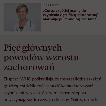
może chyba tylko
pracy
eksp
POLECAMY
głupota i brak
„Coraz częściej mamy do
wyobraźni"
czynienia z gruźlicą lekooporną” –
alarmuje pulmonolog lek. Anna
Kazjaka-Olszewska i tłumaczy,
dlaczego ta choroba jest wciąż
groźna
Pięć głównych
powodów wzrostu
zachorowań
Eksperci WHO podkreślają, że rosnąca liczba zakażeń
gruźlicą jest ściśle związana z kilkoma kluczowymi
czynnikami ryzyka, które w znacznym stopniu
przyczyniają się do rozwoju choroby. Należą do nich: