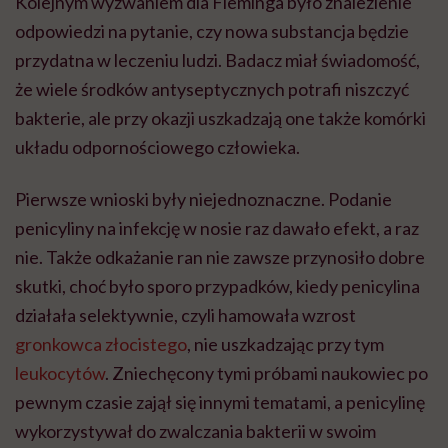
Kolejnym wyzwaniem dla Fleminga było znalezienie
odpowiedzi na pytanie, czy nowa substancja będzie
przydatna w leczeniu ludzi. Badacz miał świadomość,
że wiele środków antyseptycznych potrafi niszczyć
bakterie, ale przy okazji uszkadzają one także komórki
układu odpornościowego człowieka.
Pierwsze wnioski były niejednoznaczne. Podanie
penicyliny na infekcję w nosie raz dawało efekt, a raz
nie. Także odkażanie ran nie zawsze przynosiło dobre
skutki, choć było sporo przypadków, kiedy penicylina
działała selektywnie, czyli hamowała wzrost
gronkowca złocistego
, nie uszkadzając przy tym
leukocytów
. Zniechęcony tymi próbami naukowiec po
pewnym czasie zajął się innymi tematami, a penicylinę
wykorzystywał do zwalczania bakterii w swoim