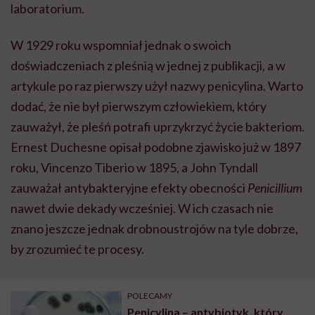
laboratorium.
W 1929 roku wspomniał jednak o swoich
doświadczeniach z pleśnią w jednej z publikacji, a w
artykule po raz pierwszy użył nazwy penicylina. Warto
dodać, że nie był pierwszym człowiekiem, który
zauważył, że pleśń potrafi uprzykrzyć życie bakteriom.
Ernest Duchesne opisał podobne zjawisko już w 1897
roku, Vincenzo Tiberio w 1895, a John Tyndall
zauważał antybakteryjne efekty obecności
Penicillium
nawet dwie dekady wcześniej. W ich czasach nie
znano jeszcze jednak drobnoustrojów na tyle dobrze,
by zrozumieć te procesy.
POLECAMY
Penicylina – antybiotyk, który