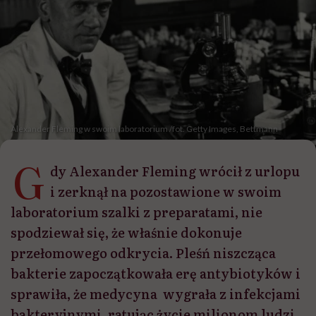
Alexander Fleming w swoim laboratorium /fot. Getty Images, Bettmann
G
dy Alexander Fleming wrócił z urlopu
i zerknął na pozostawione w swoim
laboratorium szalki z preparatami, nie
spodziewał się, że właśnie dokonuje
przełomowego odkrycia. Pleśń niszcząca
bakterie zapoczątkowała erę antybiotyków i
sprawiła, że medycyna wygrała z infekcjami
bakteryjnymi, ratując życie milionom ludzi.