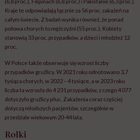
(6,8 proc.), Filipinach (6,8 proc.) i Pakistanie (6,3 proc.).
Kraje te odpowiadają łącznie za 56 proc. zakażeń na
całym świecie. Z badań wynika również, że ponad
połowa chorych to mężczyźni (55 proc.). Kobiety
stanowią 33 proc. przypadków, a dzieci i młodzież 12
proc.
W Polsce także obserwuje się wzrost liczby
przypadków gruźlicy. W 2021 roku odnotowano 3,7
tysiąca chorych, w 2022 – 4 tysiące, a w 2023 roku
liczba ta wzrosła do 4 231 przypadków, z czego 4 077
dotyczyło gruźlicy płuc. Zakażenia coraz częściej
dotyczą młodszych pacjentów, szczególnie w
przedziale wiekowym 20-44 lata.
Rolki