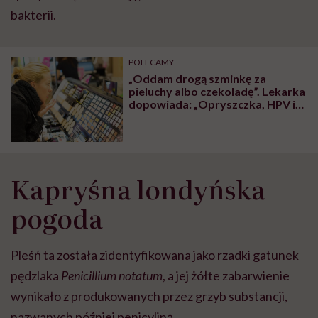
bakterii.
POLECAMY
„Oddam drogą szminkę za
pieluchy albo czekoladę”. Lekarka
dopowiada: „Opryszczka, HPV i
gronkowiec gratis”
Kapryśna londyńska
pogoda
Pleśń ta została zidentyfikowana jako rzadki gatunek
pędzlaka
Penicillium notatum
, a jej żółte zabarwienie
wynikało z produkowanych przez grzyb substancji,
nazwanych później penicyliną.