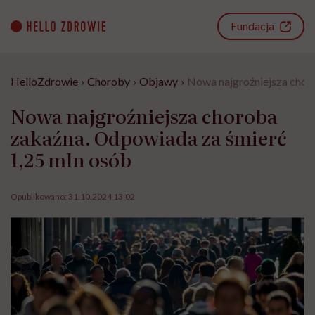
Go
to
Fundacja
content
HelloZdrowie
›
Choroby
›
Objawy
›
Nowa najgroźniejsza chor
Nowa najgroźniejsza choroba
zakaźna. Odpowiada za śmierć
1,25 mln osób
Opublikowano:
31.10.2024 13:02