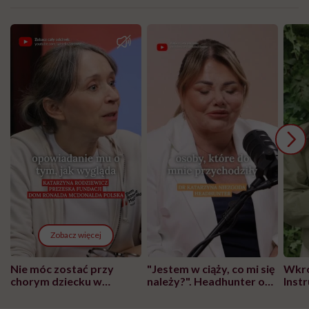
Zobacz więcej
Nie móc zostać przy
"Jestem w ciąży, co mi się
Wkró
chorym dziecku w
należy?". Headhunter o
Inst
szpitalu to tortura.
zmianie pokoleniowej u
atak
"Przeszkadzać w tym
kobiet w ciąży na rynku
wars