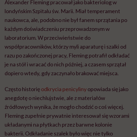
Alexander Fleming pracował jako bakteriolog w
londyńskim Szpitalu św. Marii. Miał temperament
naukowca, ale, podobno nie był fanem sprzątania po
każdym doświadczeniu przeprowadzonym w
laboratorium. W przeciwieństwie do
współpracowników, którzy myli aparaturę i szalki od
razu po zakończonej pracy, Fleming potrafił odkładać
je na stół i wracać do nich później, a czasem sprzątał
dopiero wtedy, gdy zaczynało brakować miejsca.
Często historię
odkrycia penicyliny
opowiada się jako
anegdotę o niechlujstwie, ale z materiałów
źródłowych wynika, że mogło chodzić o coś więcej.
Fleming zupełnie prywatnie interesował się wzorami
układanymi na płytkach przez barwne kolonie
bakterii. Odkładanie szalek było więc nie tylko