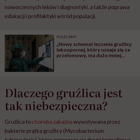
nowoczesnych leków i diagnostyki, a także poprawa
edukacji i profilaktyki wśród populacji.
POLECAMY
„Nowy schemat leczenia gruźlicy
lekoopornej, który uznaje się za
przełomowy, ma dużo mniej
skutków ubocznych, a pacjenci
mogą być leczeni w domu” – mówi
Joanna Ładomirska,
koordynatorka medyczna
Lekarzy bez Granic w Polsce
Dlaczego gruźlica jest
tak niebezpieczna?
Gruźlica to
choroba zakaźna
wywoływana przez
bakterie prątka gruźlicy (Mycobacterium
tuberculosis), które przenoszą się drogą kropelkową.