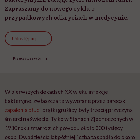
Zapraszamy do nowego cyklu o
przypadkowych odkryciach w medycynie.
Udostępnij
Przeczytasz w 6 min
W pierwszych dekadach XX wieku infekcje
bakteryjne, zwłaszcza te wywołane przez pałeczki
zapalenia płuc
i prątki gruźlicy, były trzecią przyczyną
śmierci na świecie. Tylko w Stanach Zjednoczonych w
1930 roku zmarło z ich powodu około 300 tysięcy
osób. Dwadzieścia lat później liczba ta spadła do około