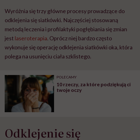
"Przeszkadzać w tym
kobiet w ciąży na rynku
wars
Wyróżnia się trzy główne procesy prowadzące do
może chyba tylko
pracy
eksp
głupota i brak
odklejenia się siatkówki. Najczęściej stosowaną
wyobraźni"
metodą leczenia i profilaktyki pogłębiania się zmian
jest
laseroterapia
. Oprócz niej bardzo często
wykonuje się operację odklejenia siatkówki oka, która
polega na usunięciu ciała szklistego.
POLECAMY
10 rzeczy, za które podziękują ci
twoje oczy
Odklejenie się