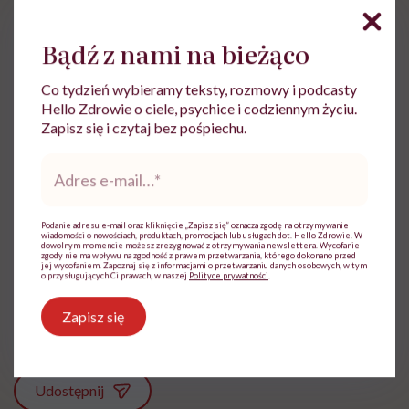
Bądź z nami na bieżąco
Co tydzień wybieramy teksty, rozmowy i podcasty
Hello Zdrowie o ciele, psychice i codziennym życiu.
Zapisz się i czytaj bez pośpiechu.
lek. Ewelina Stefanowicz
Adres
Lekarka stażystka, absolwentka
e-
mail
*
Gdańskiego Uniwersytetu Medycznego.
Mam za sobą wiele miesięcy praktyk w
Podanie adresu e-mail oraz kliknięcie „Zapisz się” oznacza zgodę na otrzymywanie
licznych trójmiejskich szpitalach. Interesuję
wiadomości o nowościach, produktach, promocjach lub usługach dot. Hello Zdrowie. W
dowolnym momencie możesz zrezygnować z otrzymywania newslettera. Wycofanie
się funkcjonowaniem ludzkiego organizmu
zgody nie ma wpływu na zgodność z prawem przetwarzania, którego dokonano przed
jej wycofaniem. Zapoznaj się z informacjami o przetwarzaniu danych osobowych, w tym
zarówno od jego fizycznej, jak i psychicznej
o przysługujących Ci prawach, w naszej
Polityce prywatności
.
strony
Zapisz się
Zobacz profil
Udostępnij