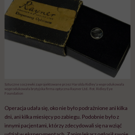
Sztuczne soczewki zaprojektowane przez Harolda Ridley’a wyprodukowała
wyprodukowała brytyjska firma optyczna Rayner Ltd. /fot. Ridley Eye
Foundation
Operacja udała się, oko nie było podrażnione ani kilka
dni, ani kilka miesięcy po zabiegu. Podobnie było z
innymi pacjentami, którzy zdecydowali się na wziąć
udział w eksperymentach. Zanim lekarz ogłosił swoje