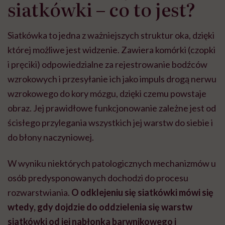
siatkówki – co to jest?
Siatkówka to jedna z ważniejszych struktur oka, dzięki
której możliwe jest widzenie. Zawiera komórki (czopki
i pręciki) odpowiedzialne za rejestrowanie bodźców
wzrokowych i przesyłanie ich jako impuls drogą nerwu
wzrokowego do kory mózgu, dzięki czemu powstaje
obraz. Jej prawidłowe funkcjonowanie zależne jest od
ścisłego przylegania wszystkich jej warstw do siebie i
do błony naczyniowej.
W wyniku niektórych patologicznych mechanizmów u
osób predysponowanych dochodzi do procesu
rozwarstwiania.
O odklejeniu się siatkówki mówi się
wtedy, gdy dojdzie do oddzielenia się warstw
siatkówki od jej nabłonka barwnikowego i