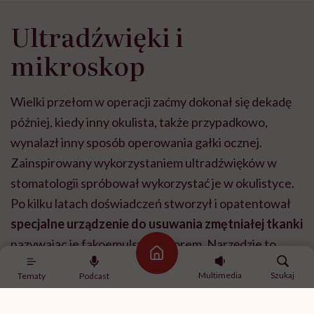
Ultradźwięki i
mikroskop
Wielki przełom w operacji zaćmy dokonał się dekadę
później, kiedy inny okulista, także przypadkowo,
wynalazł inny sposób operowania gałki ocznej.
Zainspirowany wykorzystaniem ultradźwięków w
stomatologii spróbował wykorzystać je w okulistyce.
Po kilku latach doświadczeń stworzył i opatentował
specjalne urządzenie do usuwania zmętniałej tkanki
nazywając je fakoemulsyfokatorem. Narzędzie to
Strona główna
dostaje się do oka maleńką dziurką, a następnie rozbija
Multimedia
Szukaj
Tematy
Podcast
zaćmę i wysysa ją. Potem pod mikroskopem o dużej
mocy przez ten sam otwór wprowadza się sztuczną