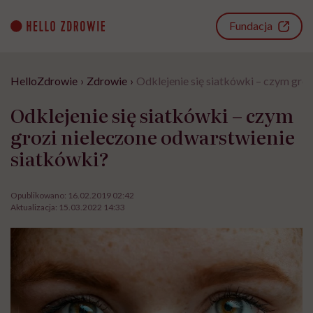
Go
to
Fundacja
content
HelloZdrowie
›
Zdrowie
›
Odklejenie się siatkówki – czym gro
Odklejenie się siatkówki – czym
grozi nieleczone odwarstwienie
siatkówki?
Opublikowano:
16.02.2019 02:42
Aktualizacja:
15.03.2022 14:33