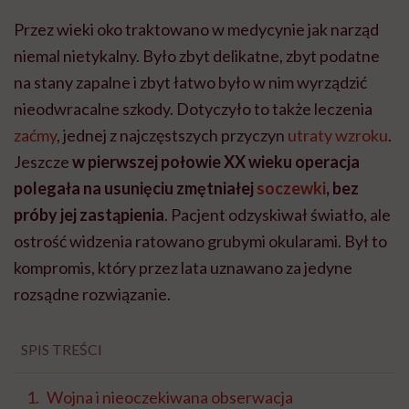
Przez wieki oko traktowano w medycynie jak narząd
niemal nietykalny. Było zbyt delikatne, zbyt podatne
na stany zapalne i zbyt łatwo było w nim wyrządzić
nieodwracalne szkody. Dotyczyło to także leczenia
zaćmy
, jednej z najczęstszych przyczyn
utraty wzroku
.
Jeszcze
w pierwszej połowie XX wieku operacja
polegała na usunięciu zmętniałej
soczewki
, bez
próby jej zastąpienia
. Pacjent odzyskiwał światło, ale
ostrość widzenia ratowano grubymi okularami. Był to
kompromis, który przez lata uznawano za jedyne
rozsądne rozwiązanie.
SPIS TREŚCI
Wojna i nieoczekiwana obserwacja