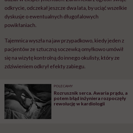
odkrycie, odczekał jeszcze dwa lata, by uciąć wszelkie
dyskusje o ewentualnych długofalowych
powikłaniach.
Tajemnica wyszła na jaw przypadkowo, kiedy jeden z
pacjentów ze sztuczną soczewką omyłkowo umówił
się na wizytę kontrolną do innego okulisty, który ze
zdziwieniem odkrył efekty zabiegu.
POLECAMY
Rozrusznik serca. Awaria prądu, a
potem błąd inżyniera rozpoczęły
rewolucję w kardiologii