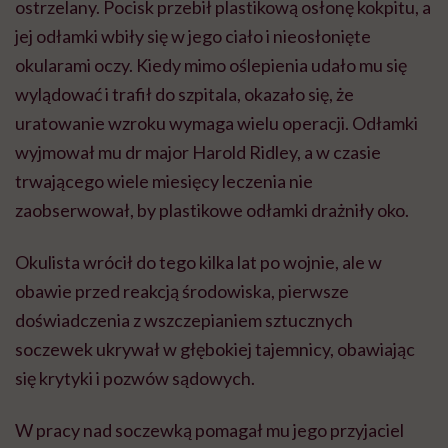
ostrzelany. Pocisk przebił plastikową osłonę kokpitu, a
jej odłamki wbiły się w jego ciało i nieosłonięte
okularami oczy. Kiedy mimo oślepienia udało mu się
wylądować i trafił do szpitala, okazało się, że
uratowanie wzroku wymaga wielu operacji. Odłamki
wyjmował mu dr major Harold Ridley, a w czasie
trwającego wiele miesięcy leczenia nie
zaobserwował, by plastikowe odłamki drażniły oko.
Okulista wrócił do tego kilka lat po wojnie, ale w
obawie przed reakcją środowiska, pierwsze
doświadczenia z wszczepianiem sztucznych
soczewek ukrywał w głębokiej tajemnicy, obawiając
się krytyki i pozwów sądowych.
W pracy nad soczewką pomagał mu jego przyjaciel