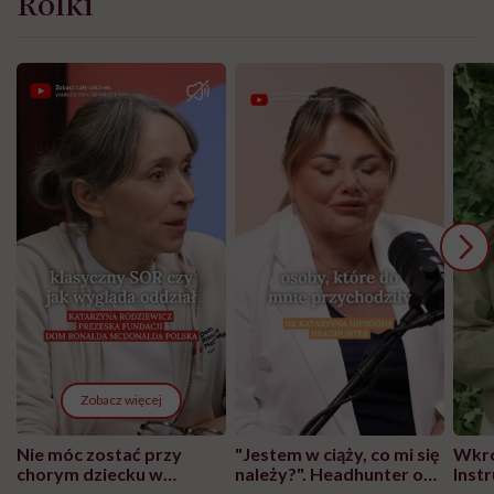
Rolki
Zobacz więcej
Nie móc zostać przy
"Jestem w ciąży, co mi się
Wkró
chorym dziecku w
należy?". Headhunter o
Inst
szpitalu to tortura.
zmianie pokoleniowej u
atak