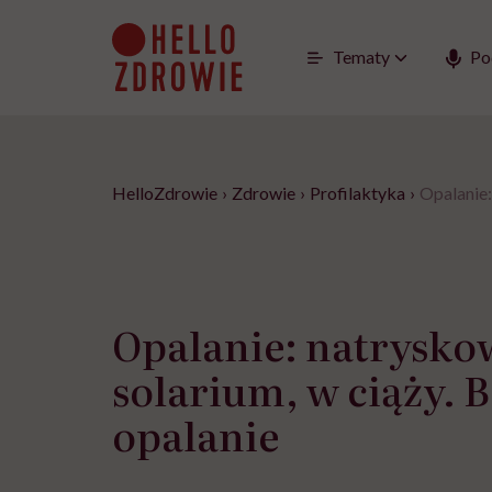
Go
to
content
Tematy
Po
HelloZdrowie
›
Zdrowie
›
Profilaktyka
›
Opalanie:
Opalanie: natrysko
solarium, w ciąży. 
opalanie