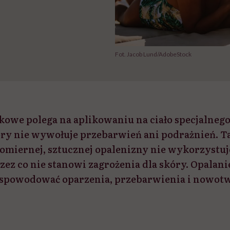
Fot. Jacob Lund/AdobeStock
kowe polega na aplikowaniu na ciało specjalneg
óry nie wywołuje przebarwień ani podrażnień. T
miernej, sztucznej opalenizny nie wykorzystuje
zez co nie stanowi zagrożenia dla skóry. Opalan
 spowodować oparzenia, przebarwienia i nowot