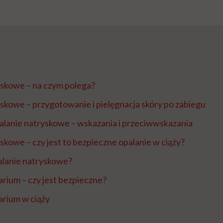
yskowe – na czym polega?
skowe – przygotowanie i pielęgnacja skóry po zabiegu
alanie natryskowe – wskazania i przeciwwskazania
skowe – czy jest to bezpieczne opalanie w ciąży?
palanie natryskowe?
arium – czy jest bezpieczne?
arium w ciąży