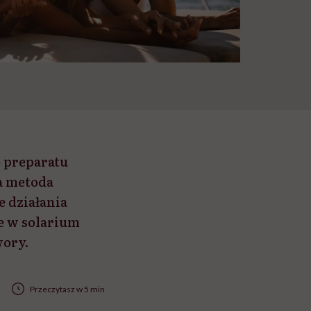
o preparatu
a metoda
 działania
ie w solarium
wory.
Przeczytasz w 5 min