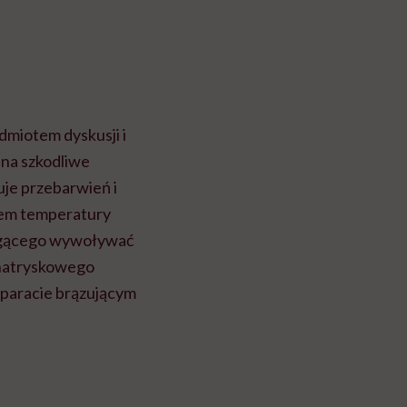
edmiotem dyskusji i
 na szkodliwe
uje przebarwień i
iem temperatury
 mogącego wywoływać
 natryskowego
eparacie brązującym