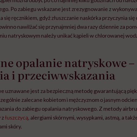
ąpiel można odbyć po co najmniej kilku godzinach od nałoże
ego. Po zabiegu wskazane jest zrezygnowanie z wykonywa
się ręcznikiem, gdyż złuszczanie naskórka przyczynia się 
owinno nawilżać się przynajmniej dwa razy dziennie za po
niu natryskowym należy unikać kąpieli w chlorowanej wodz
ne opalanie natryskowe –
a i przeciwwskazania
e uznawane jest za bezpieczną metodę gwarantującą pię
czególnie zalecane kobietom i mężczyznom o jasnym odcieni
zania do zabiegu opalania natryskowego. Z metody airbr
 z
łuszczycą
, alergiami skórnymi, wysypkami, astmą, a takż
ami skóry.