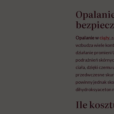
Opalanie
bezpiecz
Opalanie w
ciąży
,
z
wzbudza wiele kont
działanie promieni
podrażnień skórnyc
ciała, dzięki czem
przedwczesne skurc
powinny jednak sko
dihydroksyaceton m
Ile kosz