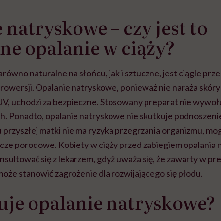
 natryskowe – czy jest to
ne opalanie w ciąży?
arówno naturalne na słońcu, jak i sztuczne, jest ciągle prz
rowersji. Opalanie natryskowe, ponieważ nie naraża skóry
 UV, uchodzi za bezpieczne. Stosowany preparat nie wywoł
h. Ponadto, opalanie natryskowe nie skutkuje podnoszen
u u przyszłej matki nie ma ryzyka przegrzania organizmu,
ze porodowe. Kobiety w ciąży przed zabiegiem opalania
nsultować się z lekarzem, gdyż uważa się, że zawarty w pr
oże stanowić zagrożenie dla rozwijającego się płodu.
tuje opalanie natryskowe?