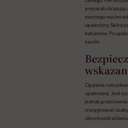
zabiegu. Pierwszą k
preparatu brązując
mocnego wycierania 
opalenizny. Skórę p
balsamów. Po opala
saunie.
Bezpiecz
wskazani
Opalanie natryskow
opaleniznę. Jest sz
jednak przeciwwska
zrezygnować osoby
silnymi podrażnieni