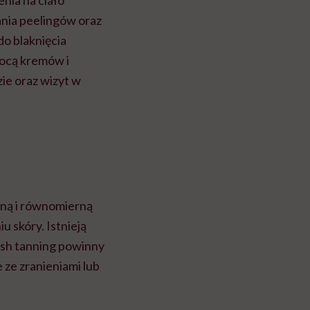
nia na ciało
nia peelingów oraz
do blaknięcia
mocą kremów i
ie oraz wizyt w
kną i równomierną
u skóry. Istnieją
ush tanning powinny
e ze zranieniami lub