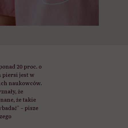
ponad 20 proc. o
piersi jest w
kich naukowców.
znały, że
nane, że takie
ybadać” – pisze
czego