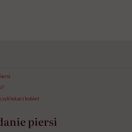
iersi
i?
zyli lekarz kobiet
anie piersi