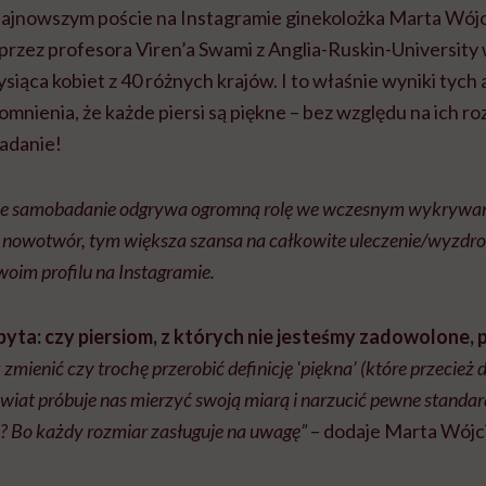
najnowszym poście na Instagramie ginekolożka Marta Wójc
zez profesora Viren’a Swami z Anglia-Ruskin-University
ysiąca kobiet z 40 różnych krajów. I to właśnie wyniki tych 
mnienia, że każde piersi są piękne – bez względu na ich rozm
adanie!
nie samobadanie odgrywa ogromną rolę we wczesnym wykrywaniu
 nowotwór, tym większa szansa na całkowite uleczenie/wyzdro
oim profilu na Instagramie.
pyta: czy piersiom, z których nie jesteśmy zadowolone,
 zmienić czy trochę przerobić definicję 'piękna’ (które przecież
wiat próbuje nas mierzyć swoją miarą i narzucić pewne standardy
!? Bo każdy rozmiar zasługuje na uwagę”
– dodaje Marta Wójci