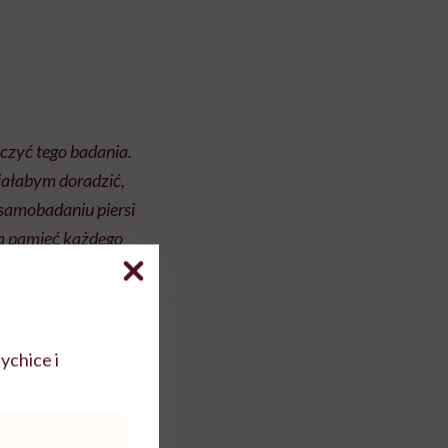
czyć tego badania.
iałabym doradzić,
 samobadaniu piersi
na pamięć każdego
iepokoi, rozszerzyć
ychice i
 dniem cyklu.
piersi. Dlaczego? W