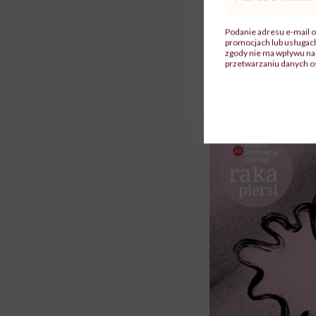
mail
*
te dni piersi nie są
zgrubienia, co jest
Podanie adresu e-mail o
promocjach lub usługa
zgody nie ma wpływu na 
przetwarzaniu danych o
Regularność jest wa
grudek,
torbieli
czy