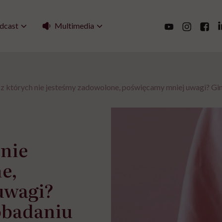
Multimedia
dcast
 z których nie jesteśmy zadowolone, poświęcamy mniej uwagi? G
 nie
e,
uwagi?
obadaniu