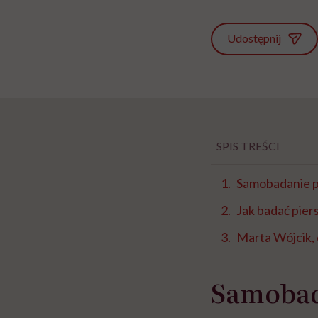
Udostępnij
SPIS TREŚCI
Samobadanie p
Jak badać piers
Marta Wójcik, c
Samobad