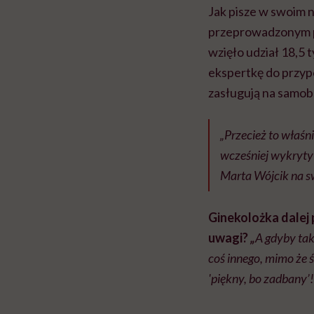
Jak pisze w swoim 
przeprowadzonym pr
wzięło udział 18,5 t
ekspertkę do przypo
zasługują na samob
„Przecież to właś
wcześniej wykryty
Marta Wójcik na sw
Ginekolożka dalej 
uwagi?
„
A gdyby tak
coś innego, mimo że ś
'piękny, bo zadbany’