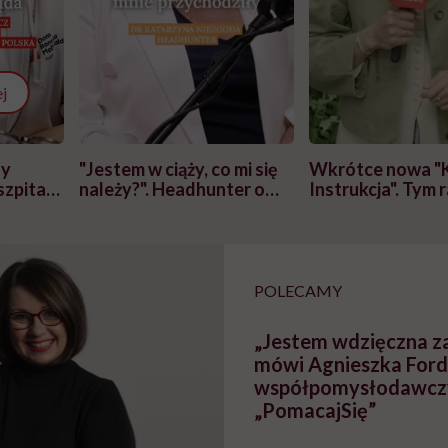
j
zy
"Jestem w ciąży, co mi się
Wkrótce nowa "
szpitalu
należy?". Headhunter o
Instrukcja". Tym 
szkadzać
zmianie pokoleniowej u
atakach paniki. Z
tylko
kobiet w ciąży na rynku
warsztat pacjen
braźni"
pracy
ekspercki
POLECAMY
„Jestem wdzięczna za
mówi Agnieszka Ford
współpomysłodawczyn
„PomacajSię”