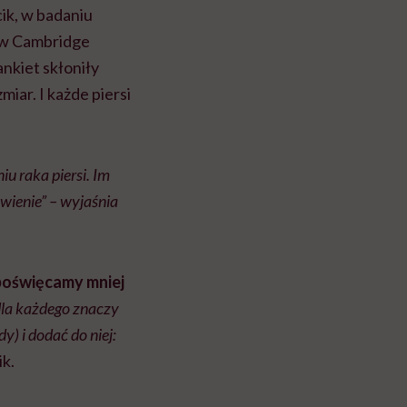
ik, w badaniu
 w Cambridge
ankiet skłoniły
iar. I każde piersi
 raka piersi. Im
wienie” – wyjaśnia
 poświęcamy mniej
 dla każdego znaczy
) i dodać do niej:
k.