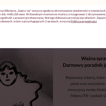
 nabrzmiałe, za to miękkie i rozluźnione. Od drugiej połowy
 zupełnie normalne, ale utrudnia wykrycie zmian i wyczucie 
raz kliknięcie „Zapisz się” oznacza zgodę na otrzymywanie wiadomości o nowościach
ch dot. Hello Zdrowie. W dowolnym momencie możesz zrezygnować z otrzymywania 
zgodność z prawem przetwarzania, którego dokonano przed jej wycofaniem. Zapoznaj
sobowych, w tym o przysługujących Ci prawach, w naszej
Polityce prywatności
.
żna, dlatego że dzięki niej jesteśmy w stanie stwierdzić p
 guzków, których wcześnie nie wyczuwałyśmy. Nawet jeśli 