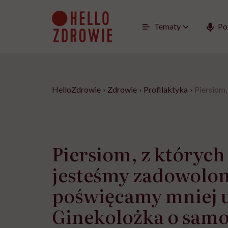
Go
to
content
Tematy
Po
HelloZdrowie
›
Zdrowie
›
Profilaktyka
›
Piersiom,
Piersiom, z których
jesteśmy zadowolon
poświęcamy mniej 
Ginekolożka o sam