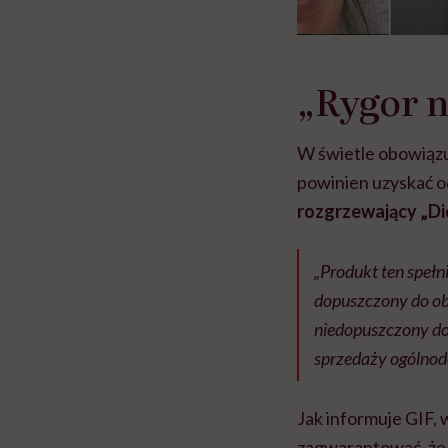
„Rygor 
W świetle obowiązu
powinien uzyskać 
rozgrzewający „Di
„Produkt ten spełn
dopuszczony do obr
niedopuszczony do 
sprzedaży ogólnod
Jak informuje GIF,
zagwarantować, że 