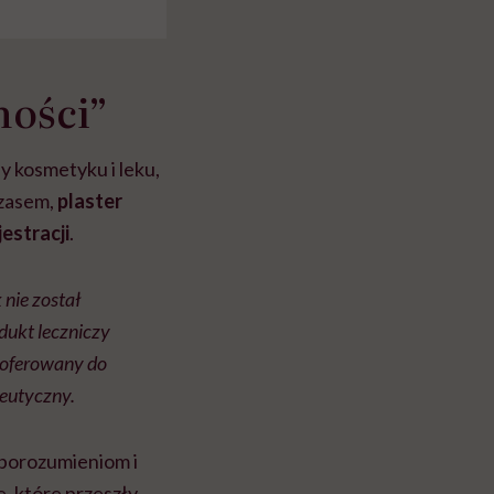
ności”
y kosmetyku i leku,
czasem,
plaster
estracji
.
 nie został
dukt leczniczy
t oferowany do
eutyczny.
eporozumieniom i
, które przeszły