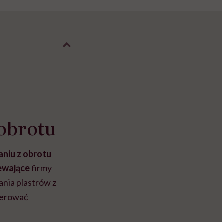
 obrotu
niu z obrotu
zewające
firmy
ania plastrów z
ugerować