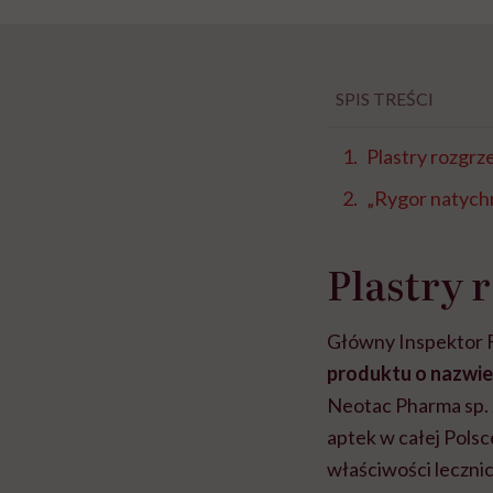
SPIS TREŚCI
Plastry rozgr
„Rygor natych
Plastry 
Główny Inspektor 
produktu o nazwie
Neotac Pharma sp. 
aptek w całej Pols
właściwości lecznic