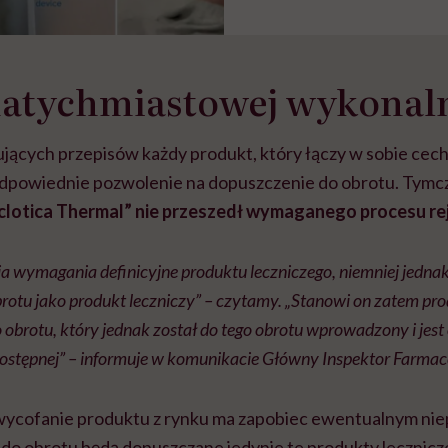
natychmiastowej wykonal
jących przepisów każdy produkt, który łączy w sobie cech
odpowiednie pozwolenie na dopuszczenie do obrotu. Tym
clotica Thermal” nie przeszedł wymaganego procesu rej
ia wymagania definicyjne produktu leczniczego, niemniej jednak
otu jako produkt leczniczy” – czytamy. „Stanowi on zatem pro
obrotu, który jednak został do tego obrotu wprowadzony i jes
ostępnej” – informuje w komunikacie Główny Inspektor Farmac
 wycofanie produktu z rynku ma zapobiec ewentualnym ni
do obrotu będą dopuszczane jedynie te produkty lecznicze