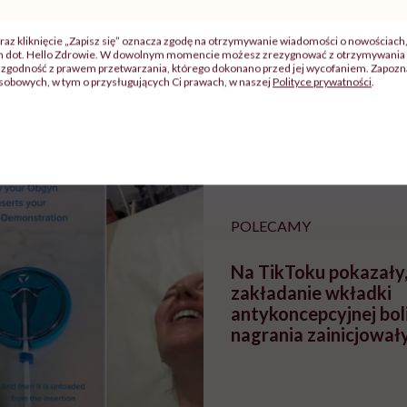
raz kliknięcie „Zapisz się” oznacza zgodę na otrzymywanie wiadomości o nowościach
j
ch dot. Hello Zdrowie. W dowolnym momencie możesz zrezygnować z otrzymywania 
zgodność z prawem przetwarzania, którego dokonano przed jej wycofaniem. Zapoznaj
sobowych, w tym o przysługujących Ci prawach, w naszej
Polityce prywatności
.
zy
"Jestem w ciąży, co mi się
Wkrótce nowa "
szpitalu
należy?". Headhunter o
Instrukcja". Tym 
szkadzać
zmianie pokoleniowej u
atakach paniki. Z
tylko
kobiet w ciąży na rynku
warsztat pacjen
braźni"
pracy
ekspercki
POLECAMY
Na TikToku pokazały,
zakładanie wkładki
antykoncepcyjnej boli
nagrania zainicjował