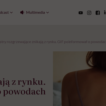
Multimedia
dcast
stry rozgrzewające znikają z rynku. GIF poinformował o powoda
ją z rynku.
o powodach