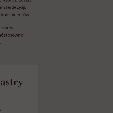
 tej decyzji,
ny konsumentów.
cznie w
ać stosowne
a.
lastry