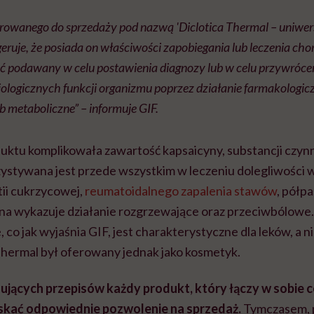
erowanego do sprzedaży pod nazwą 'Diclotica Thermal – uniwers
eruje, że posiada on właściwości zapobiegania lub leczenia ch
yć podawany w celu postawienia diagnozy lub w celu przywróce
zjologicznych funkcji organizmu poprzez działanie farmakologic
 metaboliczne” – informuje GIF.
uktu komplikowała zawartość kapsaicyny, substancji czyn
stywana jest przede wszystkim w leczeniu dolegliwości 
ii cukrzycowej,
reumatoidalnego zapalenia stawów
, półpa
na wykazuje działanie rozgrzewające oraz przeciwbólowe. 
e, co jak wyjaśnia GIF, jest charakterystyczne dla leków, a 
Thermal był oferowany jednak jako kosmetyk.
ujących przepisów każdy produkt, który łączy w sobie 
yskać odpowiednie pozwolenie na sprzedaż.
Tymczasem, p