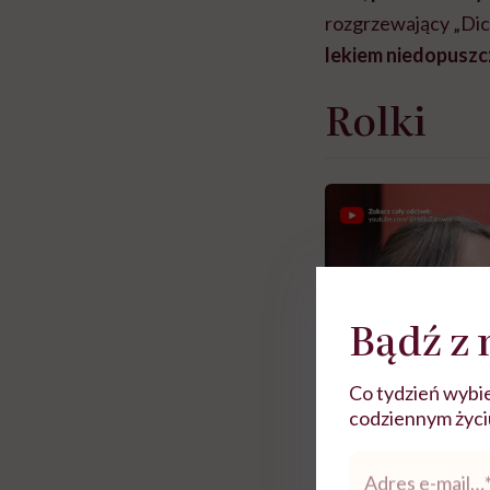
rozgrzewający „Dic
lekiem niedopusz
Rolki
Bądź z 
Co tydzień wybie
codziennym życiu.
Adres
e-