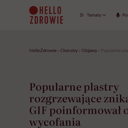
Go
to
content
Tematy
Po
HelloZdrowie
›
Choroby
›
Objawy
›
Popularne pla
Popularne plastry
rozgrzewające znika
GIF poinformował 
wycofania