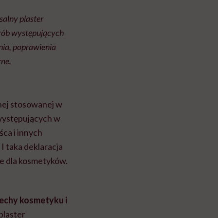
alny plaster
orób występujących
nia, poprawienia
zne,
nej stosowanej w
występujących w
śca i innych
I taka deklaracja
nie dla kosmetyków.
cechy kosmetyku i
laster