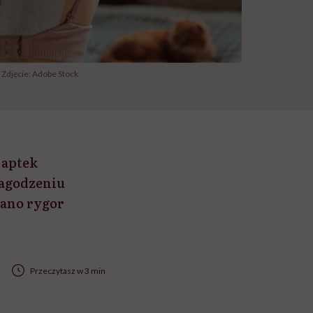
 Zdjęcie: Adobe Stock
 aptek
łagodzeniu
dano rygor
Przeczytasz w 3 min