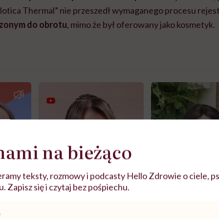
lotica Thermal” nie przeszedł wymaganego procesu rejest
czonym do obrotu
, mimo że był oferowany jako kosmetyk.
nami na bieżąco
ramy teksty, rozmowy i podcasty Hello Zdrowie o ciele, ps
 Zapisz się i czytaj bez pośpiechu.