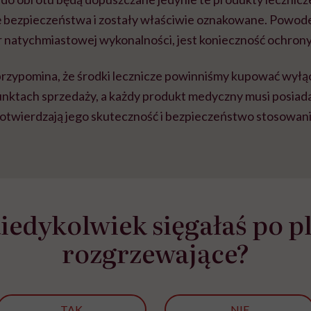
bezpieczeństwa i zostały właściwie oznakowane. Powodem
r natychmiastowej wykonalności, jest konieczność ochro
rzypomina, że środki lecznicze powinniśmy kupować wyłą
nktach sprzedaży, a każdy produkt medyczny musi posiad
potwierdzają jego skuteczność i bezpieczeństwo stosowani
iedykolwiek sięgałaś po p
rozgrzewające?
TAK
NIE