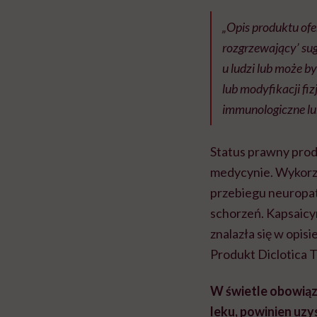
„Opis produktu of
rozgrzewający’ sug
u ludzi lub może b
lub modyfikacji fi
immunologiczne lub
Status prawny prod
medycynie. Wykorzy
przebiegu neuropat
schorzeń. Kapsaicy
znalazła się w opisi
Produkt Diclotica 
W świetle obowiąz
leku, powinien uz