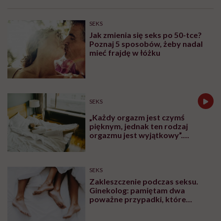
SEKS
Jak zmienia się seks po 50-tce?
Poznaj 5 sposobów, żeby nadal
mieć frajdę w łóżku
SEKS
„Każdy orgazm jest czymś
pięknym, jednak ten rodzaj
orgazmu jest wyjątkowy”.
Seksuolożka o kobiecym
wytrysku
SEKS
Zakleszczenie podczas seksu.
Ginekolog: pamiętam dwa
poważne przypadki, które
wymagały interwencji szpitalnej