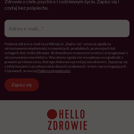
Zdrowie o ciele, psychice i codziennym życiu. Zapisz się i
czytaj bez pośpiechu.
Adres
e-
mail
*
Podanie adresu e-mail oraz kliknięcie „Zapisz się” oznacza zgodę na
otrzymywanie wiadomości o nowościach, produktach, promocjach lub
usługach dot. Hello Zdrowie. W dowolnym momencie możesz zrezygnować z
otrzymywania newslettera. Wycofanie zgody nie ma wpływu na zgodność z
prawem przetwarzania, którego dokonano przed jej wycofaniem. Zapoznaj się
z informacjami o przetwarzaniu danych osobowych, w tym o przysługujących
Ci prawach, w naszej
Polityce prywatności
.
Zapisz się