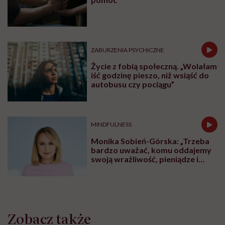
ZABURZENIA PSYCHICZNE
Życie z fobią społeczną. „Wolałam
iść godzinę pieszo, niż wsiąść do
autobusu czy pociągu”
MINDFULNESS
Monika Sobień-Górska: „Trzeba
bardzo uważać, komu oddajemy
swoją wrażliwość, pieniądze i
zaufanie”
Zobacz także