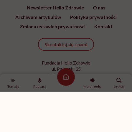
Newsletter Hello Zdrowie
O nas
Archiwum artykułów
Polityka prywatności
Zmiana ustawień prywatności
Kontakt
Skontaktuj się z nami
Fundacja Hello Zdrowie
ul. Poleczki 35
02-822 Warszawa
Strona główna
NIP 9512613236
Multimedia
Szukaj
Tematy
Podcast
Kontakt z redakcją
redakcja@hellozdrowie.pl
Dołącz do naszej społeczności