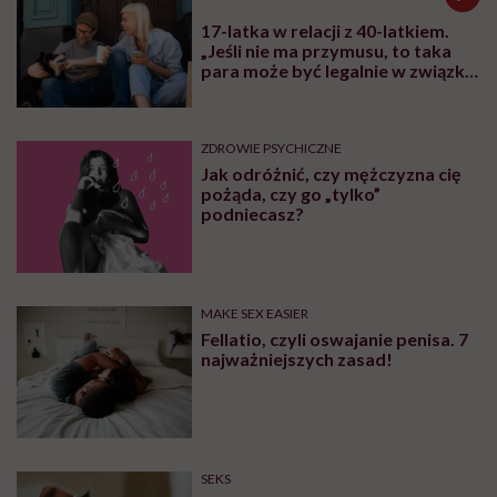
17-latka w relacji z 40-latkiem.
„Jeśli nie ma przymusu, to taka
para może być legalnie w związku.
I mówiąc brutalnie: nic nikomu do
tego”
ZDROWIE PSYCHICZNE
Jak odróżnić, czy mężczyzna cię
pożąda, czy go „tylko”
podniecasz?
MAKE SEX EASIER
Fellatio, czyli oswajanie penisa. 7
najważniejszych zasad!
SEKS