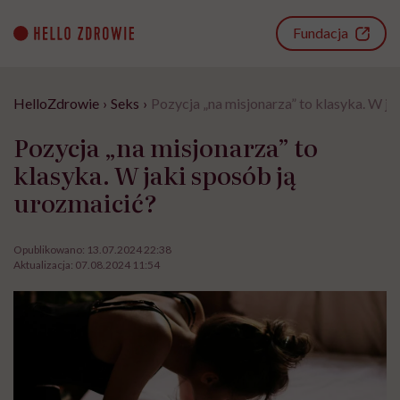
Go
to
Fundacja
content
HelloZdrowie
›
Seks
›
Pozycja „na misjonarza” to klasyka. W ja
Pozycja „na misjonarza” to
klasyka. W jaki sposób ją
urozmaicić?
Opublikowano:
13.07.2024 22:38
Aktualizacja:
07.08.2024 11:54