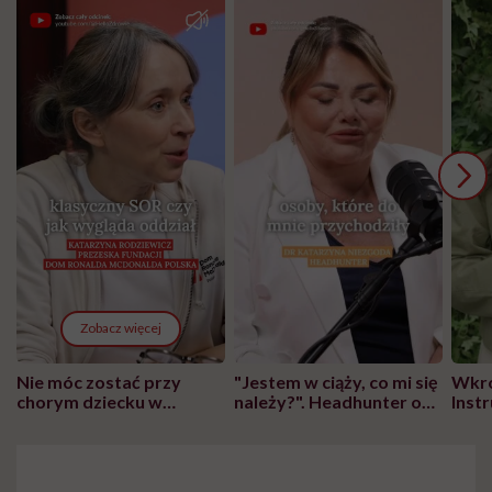
Zobacz więcej
Nie móc zostać przy
"Jestem w ciąży, co mi się
Wkró
chorym dziecku w
należy?". Headhunter o
Inst
szpitalu to tortura.
zmianie pokoleniowej u
atak
"Przeszkadzać w tym
kobiet w ciąży na rynku
wars
może chyba tylko
pracy
eksp
głupota i brak