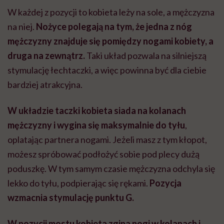
W każdej z pozycji to kobieta leży na sole, a mężczyzna
na niej.
Nożyce polegają na tym, że jedna z nóg
mężczyzny znajduje się pomiędzy nogami kobiety, a
druga na zewnątrz.
Taki układ pozwala na silniejszą
stymulację łechtaczki, a więc powinna być dla ciebie
bardziej atrakcyjna.
W układzie taczki kobieta siada na kolanach
mężczyzny i wygina się maksymalnie do tyłu
,
oplatając partnera nogami. Jeżeli masz z tym kłopot,
możesz spróbować podłożyć sobie pod plecy dużą
poduszkę. W tym samym czasie mężczyzna odchyla się
lekko do tyłu, podpierając się rękami.
Pozycja
wzmacnia stymulację punktu G.
W pozycji mostu kobieta zgina nogi w kolanach i