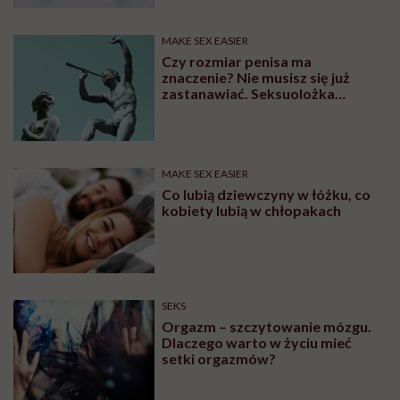
MAKE SEX EASIER
Czy rozmiar penisa ma
znaczenie? Nie musisz się już
zastanawiać. Seksuolożka
Katarzyna Koczułap właśnie to
wyjaśniła
MAKE SEX EASIER
Co lubią dziewczyny w łóżku, co
kobiety lubią w chłopakach
SEKS
Orgazm – szczytowanie mózgu.
Dlaczego warto w życiu mieć
setki orgazmów?