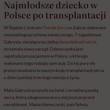
Najmłodsze dziecko w
Polsce po transplantacji
W Śląskim Centrum
Chorób Serca
w Zabrzu dokonano
niezwykłego przełomu medycznego. 7-tygodniowa
Gabrysia, cierpiąca na ciężką
niewydolność serca
,
otrzymała nowy narząd. Dziewczynka jest
najmłodszym pacjentem w Polsce, u którego
wykonano tego rodzaju operację. Do tej pory nie
przeprowadzano w naszym kraju transplantacji serca
u dzieci poniżej trzeciego miesiąca życia.
Mała Gabrysia przyszła na świat z wrodzoną wadą
serca, którą zdiagnozowano u niej jeszcze przed
narodzinami. Mama dziewczynki, pani Sylwia,