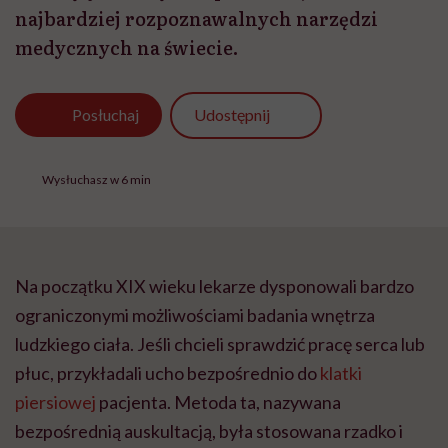
najbardziej rozpoznawalnych narzędzi
medycznych na świecie.
Udostępnij
Posłuchaj
Wysłuchasz w 6 min
Na początku XIX wieku lekarze dysponowali bardzo
ograniczonymi możliwościami badania wnętrza
ludzkiego ciała. Jeśli chcieli sprawdzić pracę serca lub
płuc, przykładali ucho bezpośrednio do
klatki
piersiowej
pacjenta. Metoda ta, nazywana
bezpośrednią auskultacją, była stosowana rzadko i