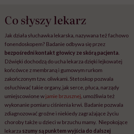
Co słyszy lekarz
Jak działa słuchawka lekarska, nazywana też fachowo
fonendoskopem? Badanie odbywa się przez
bezpośredni kontakt głowicy ze skórą pacjenta
.
Dźwięki dochodzą do ucha lekarza dzięki lejkowatej
końcówce z membraną i gumowym rurkom
zakończonym tzw. oliwkami. Stetoskop pozwala
osłuchiwać takie organy, jak serce, płuca, narządy
umiejscowione w
jamie brzusznej
, umożliwia też
wykonanie pomiaru ciśnienia krwi. Badanie pozwala
zdiagnozować groźne i niekiedy zagrażające życiu
choroby także u dzieci w brzuchu mamy. Niepokojące
lekarza
szumy są punktem wyjścia do dalszej