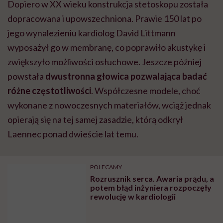
Dopiero w XX wieku konstrukcja stetoskopu została
dopracowana i upowszechniona. Prawie 150 lat po
jego wynalezieniu kardiolog David Littmann
wyposażył go w membranę, co poprawiło akustykę i
zwiększyło możliwości osłuchowe. Jeszcze później
powstała
dwustronna głowica pozwalająca badać
różne częstotliwości
. Współczesne modele, choć
wykonane z nowoczesnych materiałów, wciąż jednak
opierają się na tej samej zasadzie, którą odkrył
Laennec ponad dwieście lat temu.
POLECAMY
Rozrusznik serca. Awaria prądu, a
potem błąd inżyniera rozpoczęły
rewolucję w kardiologii