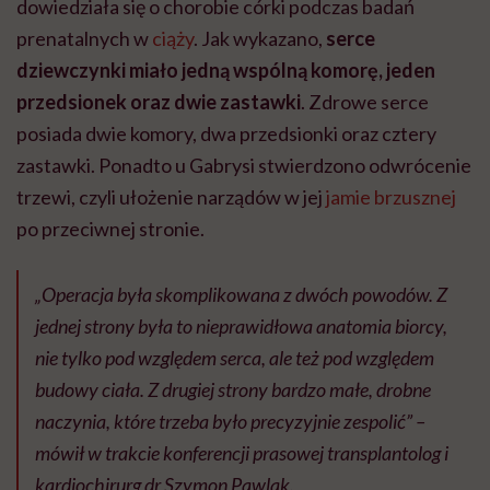
dowiedziała się o chorobie córki podczas badań
prenatalnych w
ciąży
. Jak wykazano,
serce
dziewczynki miało jedną wspólną komorę, jeden
przedsionek oraz dwie zastawki
. Zdrowe serce
posiada dwie komory, dwa przedsionki oraz cztery
zastawki. Ponadto u Gabrysi stwierdzono odwrócenie
trzewi, czyli ułożenie narządów w jej
jamie brzusznej
po przeciwnej stronie.
„Operacja była skomplikowana z dwóch powodów. Z
jednej strony była to nieprawidłowa anatomia biorcy,
nie tylko pod względem serca, ale też pod względem
budowy ciała. Z drugiej strony bardzo małe, drobne
naczynia, które trzeba było precyzyjnie zespolić” –
mówił w trakcie konferencji prasowej transplantolog i
kardiochirurg dr Szymon Pawlak.