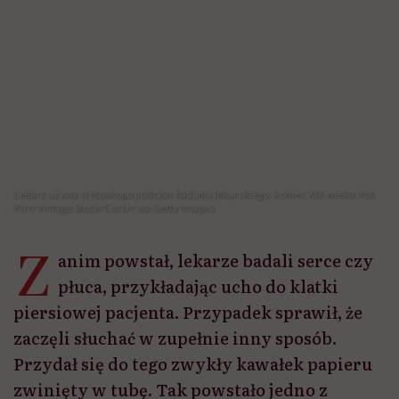
Lekarz używa stetoskopu podczas badania lekarskiego, koniec XIX wieku /fot.
Kirn Vintage Stock/Corbis via Getty Images
Z
anim powstał, lekarze badali serce czy
płuca, przykładając ucho do klatki
piersiowej pacjenta. Przypadek sprawił, że
zaczęli słuchać w zupełnie inny sposób.
Przydał się do tego zwykły kawałek papieru
zwinięty w tubę. Tak powstało jedno z