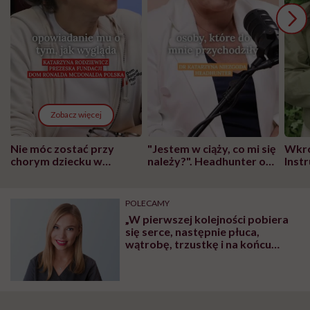
Zobacz więcej
Nie móc zostać przy
"Jestem w ciąży, co mi się
Wkró
chorym dziecku w
należy?". Headhunter o
Inst
szpitalu to tortura.
zmianie pokoleniowej u
atak
"Przeszkadzać w tym
kobiet w ciąży na rynku
wars
może chyba tylko
pracy
eksp
POLECAMY
głupota i brak
„W pierwszej kolejności pobiera
wyobraźni"
się serce, następnie płuca,
wątrobę, trzustkę i na końcu
nerki”. Panna Chirurg opowiada,
jak wygląda procedura
przeszczepiania