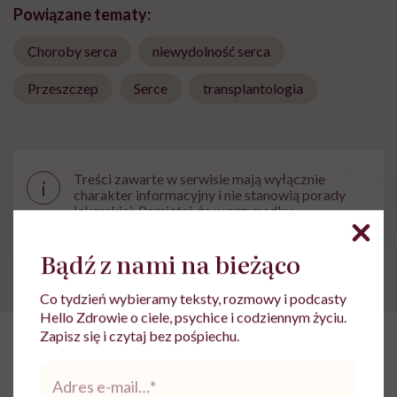
Powiązane tematy:
Choroby serca
niewydolność serca
Przeszczep
Serce
transplantologia
Treści zawarte w serwisie mają wyłącznie
i
charakter informacyjny i nie stanowią porady
lekarskiej. Pamiętaj, że w przypadku
problemów ze zdrowiem należy bezwzględnie
skonsultować się z lekarzem.
Bądź z nami na bieżąco
Co tydzień wybieramy teksty, rozmowy i podcasty
Hello Zdrowie o ciele, psychice i codziennym życiu.
Zapisz się i czytaj bez pośpiechu.
HelloZdrowie
›
Choroby
›
Badania
›
Stetoskop. Jak niezręczna
Adres
e-