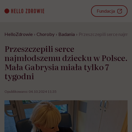
Go
to
Fundacja
content
HelloZdrowie
›
Choroby
›
Badania
›
Przeszczepili serce najmł
Przeszczepili serce
najmłodszemu dziecku w Polsce.
Mała Gabrysia miała tylko 7
tygodni
Opublikowano:
04.10.2024 11:35