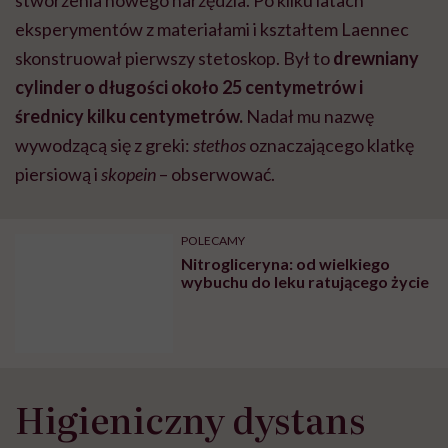
stworzenia nowego narzędzia. Po kilku latach
eksperymentów z materiałami i kształtem Laennec
skonstruował pierwszy stetoskop. Był to
drewniany
cylinder o długości około 25 centymetrów i
średnicy kilku centymetrów.
Nadał mu nazwę
wywodzącą się z greki:
stethos
oznaczającego klatkę
piersiową i
skopein
– obserwować.
POLECAMY
Nitrogliceryna: od wielkiego
wybuchu do leku ratującego życie
Higieniczny dystans