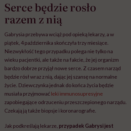
Serce będzie rosło
razem z nią
Gabrysia przebywa wciąż pod opieką lekarzy, a w
piątek, 4 października skończyła trzy miesiące.
Niezwykłość tego przypadku polega nie tylko na
wieku pacjentki, ale także na fakcie, że jej organizm
bardzo dobrze przyjął nowe serce. Z czasem narząd
będzie rósł wraz z nią, dając jej szansę na normalne
życie. Dziewczynka jednak do końca życia będzie
musiała przyjmować
leki immunosupresyjne
zapobiegające odrzuceniu przeszczepionego narządu.
Czekają ją także biopsje i koronarografie.
Jak podkreślają lekarze,
przypadek Gabrysi jest