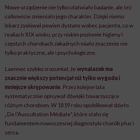
Nowe urządzenie nie tylko ułatwiało badanie, ale też
całkowicie zmieniało jego charakter. Dzięki niemu
lekarz zyskiwał pewien dystans wobec pacjenta, co w
realiach XIX wieku, przy niskim poziomie higieny i
częstych chorobach zakaźnych miało znaczenie nie
tylko praktyczne, ale i psychologiczne.
Laennec szybko zrozumiał, że
wynalazek ma
znacznie większy potencjał niż tylko wygoda i
mniejsze skrępowanie
. Przez kolejne lata
systematycznie opisywał dźwięki towarzyszące
różnym chorobom. W 1819 roku opublikował dzieło
„De l’Auscultation Médiate”, które stało się
fundamentem nowoczesnej diagnostyki chorób płuc i
serca.